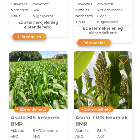
Csávázás
csávázott
Csávázás
csávázott
Nemesítő
SPR
Kezelés
Antidótummal
Típus
bugás/vörös
Nemesítő
Lidea
Típus
bugás/vörös
Ez a termék jelenleg
előrendelhető!
Ez a termék jelenleg
előrendelhető!
Előrendelés
Előrendelés
Előrendelhető
Előrendelhető
Asolo BIS keverék
Asolo TRIS keverék
BMR
BMR
Ajánlás
BMR/bióban is
Ajánlás
BMR
AKG
AKG
AKG
AKG