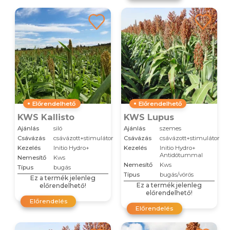
Előrendelhető
Előrendelhető
KWS Kallisto
KWS Lupus
Ajánlás
siló
Ajánlás
szemes
Csávázás
csávázott+stimulátor
Csávázás
csávázott+stimulátor
Kezelés
Initio Hydro+
Kezelés
Initio Hydro+
Antidótummal
Nemesítő
Kws
Nemesítő
Kws
Típus
bugás
Típus
bugás/vörös
Ez a termék jelenleg
Ez a termék jelenleg
előrendelhető!
előrendelhető!
Előrendelés
Előrendelés