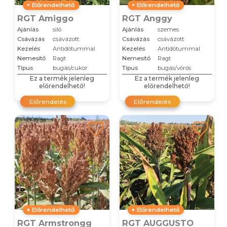
Előrendelhető
Előrendelhető
RGT Amiggo
RGT Anggy
Ajánlás
siló
Ajánlás
szemes
Csávázás
csávázott
Csávázás
csávázott
Kezelés
Antidótummal
Kezelés
Antidótummal
Nemesítő
Ragt
Nemesítő
Ragt
Típus
bugás/cukor
Típus
bugás/vörös
Ez a termék jelenleg
Ez a termék jelenleg
előrendelhető!
előrendelhető!
Előrendelés
Előrendelés
Előrendelhető
Előrendelhető
RGT Armstrongg
RGT AUGGUSTO