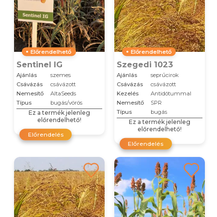
Előrendelhető
Előrendelhető
Sentinel IG
Szegedi 1023
Ajánlás
szemes
Ajánlás
seprűcirok
Csávázás
csávázott
Csávázás
csávázott
Nemesítő
AltaSeeds
Kezelés
Antidótummal
Típus
bugás/vörös
Nemesítő
SPR
Típus
bugás
Ez a termék jelenleg
előrendelhető!
Ez a termék jelenleg
előrendelhető!
Előrendelés
Előrendelés