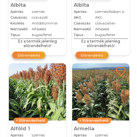
Albita
Albita
Ajánlás
szemes
Ajánlás
szemes/bióban is
Csávázás
csávázott
AKG
AKG
Kezelés
Antidótummal
Csávázás
csávázatlan
Nemesítő
Alfaseed
Nemesítő
Alfaseed
Típus
bugás/fehér
Típus
bugás/fehér
Ez a termék jelenleg
Ez a termék jelenleg
előrendelhető!
előrendelhető!
Előrendelés
Előrendelés
Előrendelhető
Előrendelhető
Alföld 1
Armelia
Ajánlás
szemes
Ajánlás
szemes