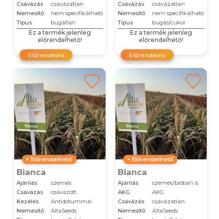
Csávázás
csávázatlan
Csávázás
csávázatlan
Nemesítő
nem specifikálható
Nemesítő
nem specifikálható
Típus
bugátlan
Típus
bugás/cukor
Ez a termék jelenleg
Ez a termék jelenleg
előrendelhető!
előrendelhető!
Előrendelés
Előrendelés
Előrendelhető
Előrendelhető
Bianca
Bianca
Ajánlás
szemes
Ajánlás
szemes/bióban is
Csávázás
csávázott
AKG
AKG
Kezelés
Antidótummal
Csávázás
csávázatlan
Nemesítő
AltaSeeds
Nemesítő
AltaSeeds