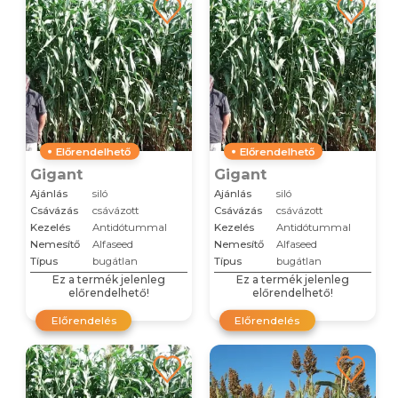
Előrendelhető
Előrendelhető
Gigant
Gigant
Ajánlás
siló
Ajánlás
siló
Csávázás
csávázott
Csávázás
csávázott
Kezelés
Antidótummal
Kezelés
Antidótummal
Nemesítő
Alfaseed
Nemesítő
Alfaseed
Típus
bugátlan
Típus
bugátlan
Ez a termék jelenleg
Ez a termék jelenleg
előrendelhető!
előrendelhető!
Előrendelés
Előrendelés