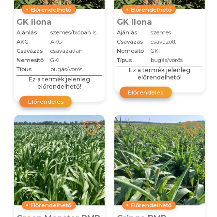
Előrendelhető
Előrendelhető
GK Ilona
GK Ilona
Ajánlás
szemes/bióban is
Ajánlás
szemes
AKG
AKG
Csávázás
csávázott
Csávázás
csávázatlan
Nemesítő
GKI
Nemesítő
GKI
Típus
bugás/vörös
Típus
bugás/vörös
Ez a termék jelenleg
előrendelhető!
Ez a termék jelenleg
előrendelhető!
Előrendelés
Előrendelés
Előrendelhető
Előrendelhető