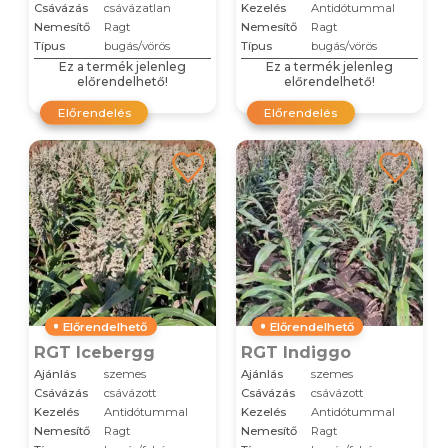
Csávázás
csávázatlan
Kezelés
Antidótummal
Nemesítő
Ragt
Nemesítő
Ragt
Típus
bugás/vörös
Típus
bugás/vörös
Ez a termék jelenleg
Ez a termék jelenleg
előrendelhető!
előrendelhető!
Előrendelés
Előrendelés
Előrendelhető
Előrendelhető
RGT Icebergg
RGT Indiggo
Ajánlás
szemes
Ajánlás
szemes
Csávázás
csávázott
Csávázás
csávázott
Kezelés
Antidótummal
Kezelés
Antidótummal
Nemesítő
Ragt
Nemesítő
Ragt