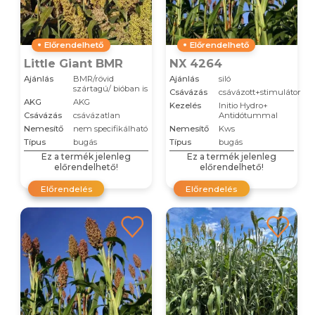
Előrendelhető
Előrendelhető
Little Giant BMR
NX 4264
Ajánlás
BMR/rövid
Ajánlás
siló
szártagú/ bióban is
Csávázás
csávázott+stimulátor
AKG
AKG
Kezelés
Initio Hydro+
Csávázás
csávázatlan
Antidótummal
Nemesítő
nem specifikálható
Nemesítő
Kws
Típus
bugás
Típus
bugás
Ez a termék jelenleg
Ez a termék jelenleg
előrendelhető!
előrendelhető!
Előrendelés
Előrendelés