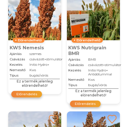
Előrendelhető
Előrendelhető
KWS Nemesis
KWS Nutrigrain
BMR
Ajánlás
szemes
Csávázás
csávázott+stimulátor
Ajánlás
BMR
Kezelés
Initio Hydro+
Csávázás
csávázott+stimulátor
Nemesítő
Kws
Kezelés
Initio Hydro+
Antidótummal
Típus
bugás/vörös
Nemesítő
Kws
Ez a termék jelenleg
Típus
bugás/vörös
előrendelhető!
Ez a termék jelenleg
Előrendelés
előrendelhető!
Előrendelés