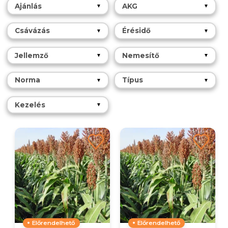
Ajánlás
AKG
▼
▼
Csávázás
Érésidő
▼
▼
Jellemző
Nemesítő
▼
▼
Norma
Típus
▼
▼
Kezelés
▼
Előrendelhető
Előrendelhető