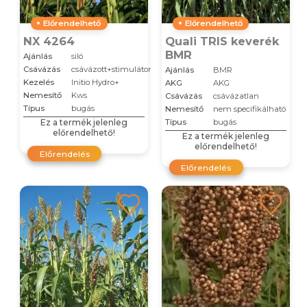
Előrendelhető
Előrendelhető
NX 4264
Quali TRIS keverék
BMR
Ajánlás
siló
Csávázás
csávázott+stimulátor
Ajánlás
BMR
Kezelés
Initio Hydro+
AKG
AKG
Nemesítő
Kws
Csávázás
csávázatlan
Típus
bugás
Nemesítő
nem specifikálható
Ez a termék jelenleg
Típus
bugás
előrendelhető!
Ez a termék jelenleg
előrendelhető!
Előrendelés
Előrendelés