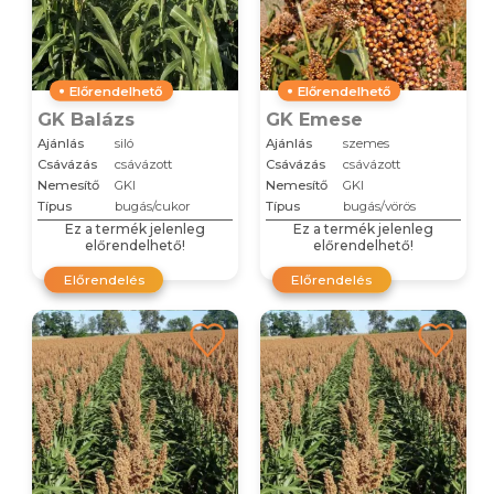
Előrendelhető
Előrendelhető
GK Balázs
GK Emese
Ajánlás
siló
Ajánlás
szemes
Csávázás
csávázott
Csávázás
csávázott
Nemesítő
GKI
Nemesítő
GKI
Típus
bugás/cukor
Típus
bugás/vörös
Ez a termék jelenleg
Ez a termék jelenleg
előrendelhető!
előrendelhető!
Előrendelés
Előrendelés