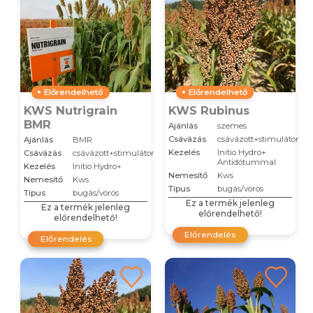
Előrendelhető
Előrendelhető
KWS Nutrigrain
KWS Rubinus
BMR
Ajánlás
szemes
Csávázás
csávázott+stimulátor
Ajánlás
BMR
Kezelés
Initio Hydro+
Csávázás
csávázott+stimulátor
Antidótummal
Kezelés
Initio Hydro+
Nemesítő
Kws
Nemesítő
Kws
Típus
bugás/vörös
Típus
bugás/vörös
Ez a termék jelenleg
Ez a termék jelenleg
előrendelhető!
előrendelhető!
Előrendelés
Előrendelés