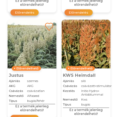
Ez a termék jelenleg
Ez a termék jelenleg
előrendelhető!
előrendelhető!
Előrendelés
Előrendelés
Előrendelhető
Előrendelhető
Justus
KWS Heimdall
Ajánlás
szemes
Ajánlás
siló
AKG
AKG
Csávázás
csávázott+stimulátor
Csávázás
csávázatlan
Kezelés
Initio Hydro+
Antidótummal
Nemesítő
Alfaseed
Nemesítő
Kws
Típus
bugás/fehér
Típus
bugás
Ez a termék jelenleg
Ez a termék jelenleg
előrendelhető!
előrendelhető!