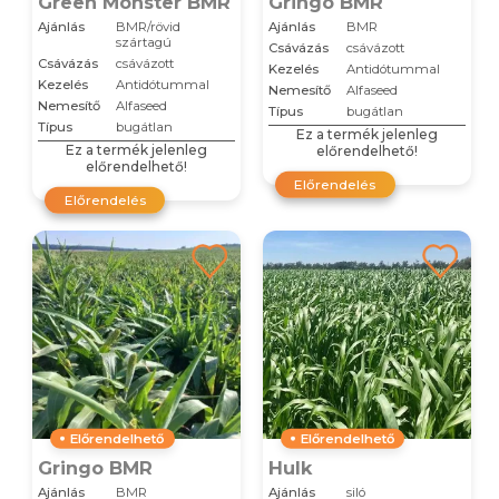
Green Monster BMR
Gringo BMR
Ajánlás
BMR/rövid
Ajánlás
BMR
szártagú
Csávázás
csávázott
Csávázás
csávázott
Kezelés
Antidótummal
Kezelés
Antidótummal
Nemesítő
Alfaseed
Nemesítő
Alfaseed
Típus
bugátlan
Típus
bugátlan
Ez a termék jelenleg
Ez a termék jelenleg
előrendelhető!
előrendelhető!
Előrendelés
Előrendelés
Előrendelhető
Előrendelhető
Gringo BMR
Hulk
Ajánlás
BMR
Ajánlás
siló