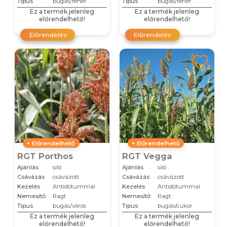
Típus
bugás/fehér
Típus
bugás/fehér
Ez a termék jelenleg
Ez a termék jelenleg
előrendelhető!
előrendelhető!
Előrendelés
Előrendelés
Előrendelhető
Előrendelhető
RGT Porthos
RGT Vegga
Ajánlás
siló
Ajánlás
siló
Csávázás
csávázott
Csávázás
csávázott
Kezelés
Antidótummal
Kezelés
Antidótummal
Nemesítő
Ragt
Nemesítő
Ragt
Típus
bugás/vörös
Típus
bugás/cukor
Ez a termék jelenleg
Ez a termék jelenleg
előrendelhető!
előrendelhető!