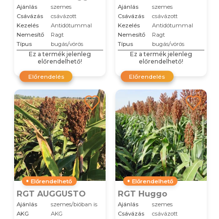
Ajánlás
szemes
Ajánlás
szemes
Csávázás
csávázott
Csávázás
csávázott
Kezelés
Antidótummal
Kezelés
Antidótummal
Nemesítő
Ragt
Nemesítő
Ragt
Típus
bugás/vörös
Típus
bugás/vörös
Ez a termék jelenleg
Ez a termék jelenleg
előrendelhető!
előrendelhető!
Előrendelés
Előrendelés
Előrendelhető
Előrendelhető
RGT AUGGUSTO
RGT Huggo
Ajánlás
szemes/bióban is
Ajánlás
szemes
AKG
AKG
Csávázás
csávázott