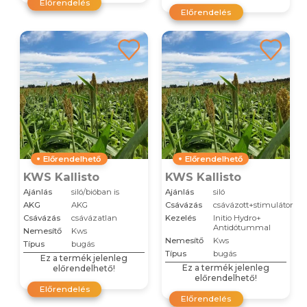
Előrendelés
Előrendelés
Előrendelhető
Előrendelhető
KWS Kallisto
KWS Kallisto
Ajánlás
siló/bióban is
Ajánlás
siló
AKG
AKG
Csávázás
csávázott+stimulátor
Csávázás
csávázatlan
Kezelés
Initio Hydro+
Antidótummal
Nemesítő
Kws
Nemesítő
Kws
Típus
bugás
Típus
bugás
Ez a termék jelenleg
Ez a termék jelenleg
előrendelhető!
előrendelhető!
Előrendelés
Előrendelés