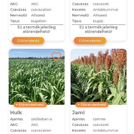
AKG
AKG
Csávázás
csávázott
Csávázás
csávázatlan
Kezelés
Antidótummal
Nemesítő
Alfaseed
Nemesítő
Alfaseed
Típus
bugátlan
Típus
bugás
Ez a termék jelenleg
Ez a termék jelenleg
előrendelhető!
előrendelhető!
Előrendelés
Előrendelés
Előrendelhető
Előrendelhető
Hulk
Jami
Ajánlás
siló/bióban is
Ajánlás
szemes
AKG
AKG
Csávázás
csávázott
Csávázás
csávázatlan
Kezelés
Antidótummal