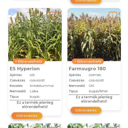
Előrendelés
Előrendelhető
Előrendelhető
ES Hyperion
Farmsugro 180
Ajánlás
siló
Ajánlás
szemes
Csávázás
csávázott
Csávázás
csávázott
Kezelés
Antidótummal
Nemesítő
GKI
Nemesítő
Lidea
Típus
bugás/fehér
Típus
bugás
Ez a termék jelenleg
előrendelhető!
Ez a termék jelenleg
előrendelhető!
Előrendelés
Előrendelés