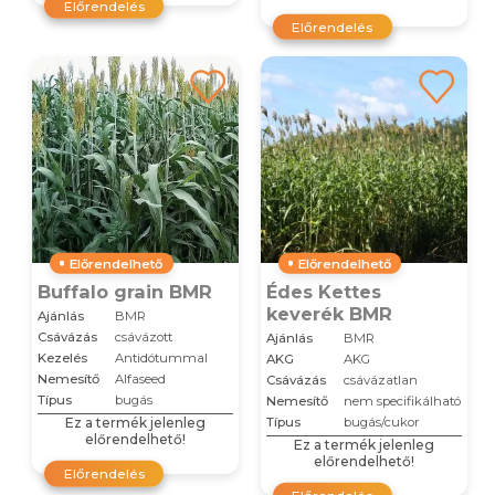
Előrendelés
Előrendelés
Előrendelhető
Előrendelhető
Buffalo grain BMR
Édes Kettes
keverék BMR
Ajánlás
BMR
Csávázás
csávázott
Ajánlás
BMR
Kezelés
Antidótummal
AKG
AKG
Nemesítő
Alfaseed
Csávázás
csávázatlan
Típus
bugás
Nemesítő
nem specifikálható
Ez a termék jelenleg
Típus
bugás/cukor
előrendelhető!
Ez a termék jelenleg
előrendelhető!
Előrendelés