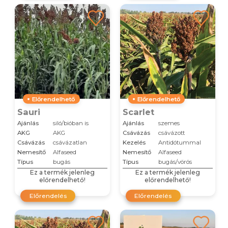
Előrendelhető
Előrendelhető
Sauri
Scarlet
Ajánlás
siló/bióban is
Ajánlás
szemes
AKG
AKG
Csávázás
csávázott
Csávázás
csávázatlan
Kezelés
Antidótummal
Nemesítő
Alfaseed
Nemesítő
Alfaseed
Típus
bugás
Típus
bugás/vörös
Ez a termék jelenleg
Ez a termék jelenleg
előrendelhető!
előrendelhető!
Előrendelés
Előrendelés