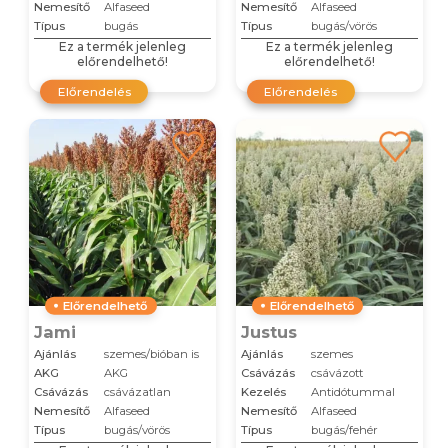
Nemesítő
Alfaseed
Nemesítő
Alfaseed
Típus
bugás
Típus
bugás/vörös
Ez a termék jelenleg
Ez a termék jelenleg
előrendelhető!
előrendelhető!
Előrendelés
Előrendelés
Előrendelhető
Előrendelhető
Jami
Justus
Ajánlás
szemes/bióban is
Ajánlás
szemes
AKG
AKG
Csávázás
csávázott
Csávázás
csávázatlan
Kezelés
Antidótummal
Nemesítő
Alfaseed
Nemesítő
Alfaseed
Típus
bugás/vörös
Típus
bugás/fehér