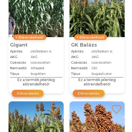
Előrendelhető
Előrendelhető
Gigant
GK Balázs
Ajánlás
siló/bióban is
Ajánlás
siló/bióban is
AKG
AKG
AKG
AKG
Csávázás
csávázatlan
Csávázás
csávázatlan
Nemesítő
Alfaseed
Nemesítő
GKI
Típus
bugátlan
Típus
bugás/cukor
Ez a termék jelenleg
Ez a termék jelenleg
előrendelhető!
előrendelhető!
Előrendelés
Előrendelés