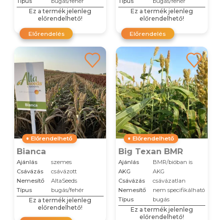
Típus
bugás/fehér
Típus
bugás/fehér
Ez a termék jelenleg
Ez a termék jelenleg
előrendelhető!
előrendelhető!
Előrendelés
Előrendelés
Előrendelhető
Előrendelhető
Bianca
Big Texan BMR
Ajánlás
szemes
Ajánlás
BMR/bióban is
Csávázás
csávázott
AKG
AKG
Nemesítő
AltaSeeds
Csávázás
csávázatlan
Típus
bugás/fehér
Nemesítő
nem specifikálható
Típus
bugás
Ez a termék jelenleg
előrendelhető!
Ez a termék jelenleg
előrendelhető!