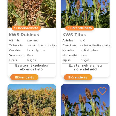
Előrendelhető
Előrendelhető
KWS Rubinus
KWS Titus
Ajánlás
szemes
Ajánlás
siló
Csávázás
csávázott+stimulátor
Csávázás
csávázott+stimulátor
Kezelés
Initio Hydro+
Kezelés
Initio Hydro+
Nemesítő
Kws
Nemesítő
Kws
Típus
bugás
Típus
bugás
Ez a termék jelenleg
Ez a termék jelenleg
előrendelhető!
előrendelhető!
Előrendelés
Előrendelés