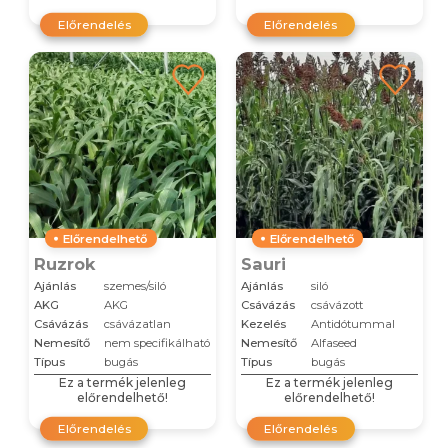
Előrendelés
Előrendelés
Előrendelhető
Előrendelhető
Ruzrok
Sauri
Ajánlás
szemes/siló
Ajánlás
siló
AKG
AKG
Csávázás
csávázott
Csávázás
csávázatlan
Kezelés
Antidótummal
Nemesítő
nem specifikálható
Nemesítő
Alfaseed
Típus
bugás
Típus
bugás
Ez a termék jelenleg
Ez a termék jelenleg
előrendelhető!
előrendelhető!
Előrendelés
Előrendelés