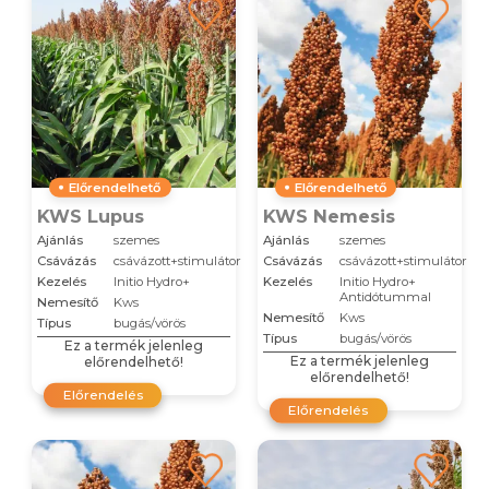
Előrendelhető
Előrendelhető
KWS Lupus
KWS Nemesis
Ajánlás
szemes
Ajánlás
szemes
Csávázás
csávázott+stimulátor
Csávázás
csávázott+stimulátor
Kezelés
Initio Hydro+
Kezelés
Initio Hydro+
Antidótummal
Nemesítő
Kws
Nemesítő
Kws
Típus
bugás/vörös
Típus
bugás/vörös
Ez a termék jelenleg
Ez a termék jelenleg
előrendelhető!
előrendelhető!
Előrendelés
Előrendelés