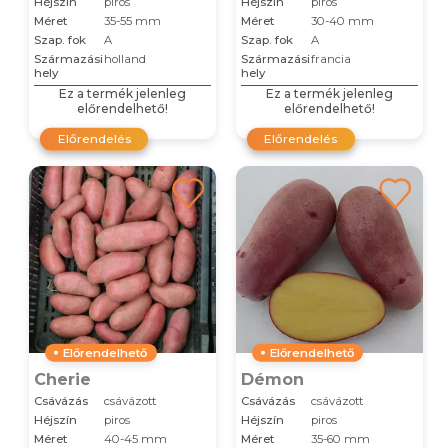
Héjszín
piros
Héjszín
piros
Méret
35-55 mm
Méret
30-40 mm
Szap. fok
A
Szap. fok
A
Származási
holland
Származási
francia
hely
hely
Ez a termék jelenleg
Ez a termék jelenleg
előrendelhető!
előrendelhető!
Előrendelés
Előrendelés
Előrendelhető
Előrendelhető
Cherie
Démon
Csávázás
csávázott
Csávázás
csávázott
Héjszín
piros
Héjszín
piros
Méret
40-45 mm
Méret
35-60 mm