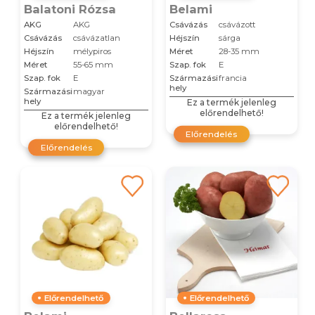
Balatoni Rózsa
Belami
AKG
AKG
Csávázás
csávázott
Csávázás
csávázatlan
Héjszín
sárga
Héjszín
mélypiros
Méret
28-35 mm
Méret
55-65 mm
Szap. fok
E
Szap. fok
E
Származási
francia
hely
Származási
magyar
hely
Ez a termék jelenleg
előrendelhető!
Ez a termék jelenleg
előrendelhető!
Előrendelés
Előrendelés
Előrendelhető
Előrendelhető