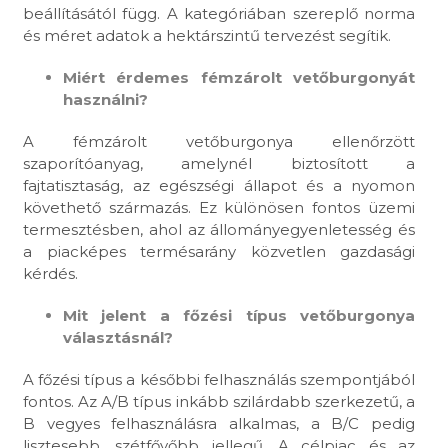
beállításától függ. A kategóriában szereplő norma
és méret adatok a hektárszintű tervezést segítik.
Miért érdemes fémzárolt vetőburgonyát
használni?
A fémzárolt vetőburgonya ellenőrzött
szaporítóanyag, amelynél biztosított a
fajtatisztaság, az egészségi állapot és a nyomon
követhető származás. Ez különösen fontos üzemi
termesztésben, ahol az állományegyenletesség és
a piacképes termésarány közvetlen gazdasági
kérdés.
Mit jelent a főzési típus vetőburgonya
választásnál?
A főzési típus a későbbi felhasználás szempontjából
fontos. Az A/B típus inkább szilárdabb szerkezetű, a
B vegyes felhasználásra alkalmas, a B/C pedig
lisztesebb, szétfővőbb jellegű. A célpiac és az