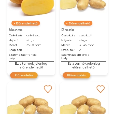
Előrendelhető
Előrendelhető
Nazca
Prada
Csávázás
csávázott
Csávázás
csávázott
Héjszín
sárga
Héjszín
sárga
Méret
35-50 mm
Méret
35-45 mm
Szap. fok
E
Szap. fok
A
Származási
francia
Származási
francia
hely
hely
Ez a termék jelenleg
Ez a termék jelenleg
előrendelhető!
előrendelhető!
Előrendelés
Előrendelés