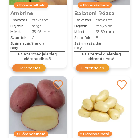
Előrendelhető
Előrendelhető
Ambrine
Balatoni Rózsa
Csávázás
csávázott
Csávázás
csávázott
Héjszín
sárga
Héjszín
mélypiros
Méret
35-45 mm
Méret
35-60 mm
Szap. fok
A
Szap. fok
E
Származási
francia
Származási
dán
hely
hely
Ez a termék jelenleg
Ez a termék jelenleg
előrendelhető!
előrendelhető!
Előrendelés
Előrendelés
Előrendelhető
Előrendelhető