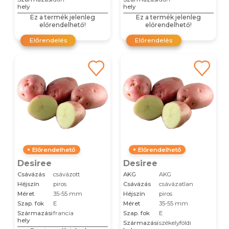
hely
hely
Ez a termék jelenleg
Ez a termék jelenleg
előrendelhető!
előrendelhető!
Előrendelés
Előrendelés
Előrendelhető
Előrendelhető
Desiree
Desiree
Csávázás
csávázott
AKG
AKG
Héjszín
piros
Csávázás
csávázatlan
Méret
35-55 mm
Héjszín
piros
Szap. fok
E
Méret
35-55 mm
Származási
francia
Szap. fok
E
hely
Származási
székelyföldi