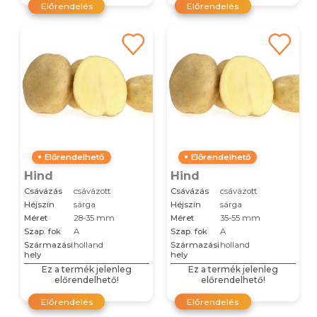
Előrendelés
Előrendelés
Előrendelhető
Előrendelhető
Hind
Hind
Csávázás
csávázott
Csávázás
csávázott
Héjszín
sárga
Héjszín
sárga
Méret
28-35 mm
Méret
35-55 mm
Szap. fok
A
Szap. fok
A
Származási
holland
Származási
holland
hely
hely
Ez a termék jelenleg
Ez a termék jelenleg
előrendelhető!
előrendelhető!
Előrendelés
Előrendelés