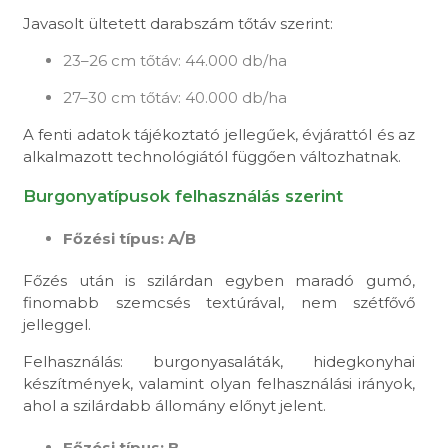
Javasolt ültetett darabszám tőtáv szerint:
23–26 cm tőtáv: 44.000 db/ha
27–30 cm tőtáv: 40.000 db/ha
A fenti adatok tájékoztató jellegűek, évjárattól és az
alkalmazott technológiától függően változhatnak.
Burgonyatípusok felhasználás szerint
Főzési típus: A/B
Főzés után is szilárdan egyben maradó gumó,
finomabb szemcsés textúrával, nem szétfővő
jelleggel.
Felhasználás: burgonyasaláták, hidegkonyhai
készítmények, valamint olyan felhasználási irányok,
ahol a szilárdabb állomány előnyt jelent.
Főzési típus: B