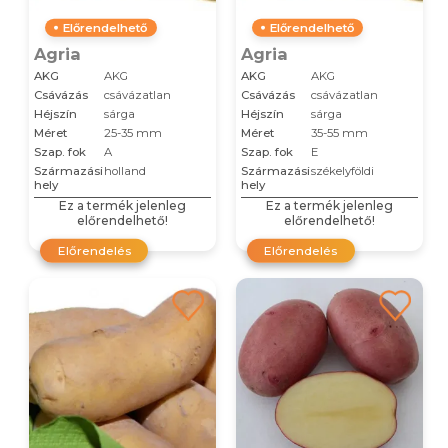
Előrendelhető
Előrendelhető
Agria
Agria
AKG
AKG
AKG
AKG
Csávázás
csávázatlan
Csávázás
csávázatlan
Héjszín
sárga
Héjszín
sárga
Méret
25-35 mm
Méret
35-55 mm
Szap. fok
A
Szap. fok
E
Származási
holland
Származási
székelyföldi
hely
hely
Ez a termék jelenleg
Ez a termék jelenleg
előrendelhető!
előrendelhető!
Előrendelés
Előrendelés