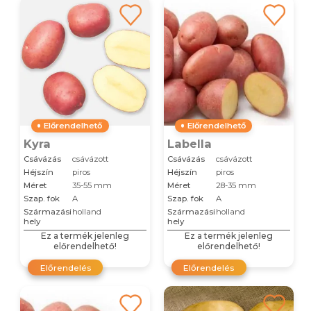
Előrendelhető
Előrendelhető
Kyra
Labella
Csávázás
csávázott
Csávázás
csávázott
Héjszín
piros
Héjszín
piros
Méret
35-55 mm
Méret
28-35 mm
Szap. fok
A
Szap. fok
A
Származási
holland
Származási
holland
hely
hely
Ez a termék jelenleg
Ez a termék jelenleg
előrendelhető!
előrendelhető!
Előrendelés
Előrendelés