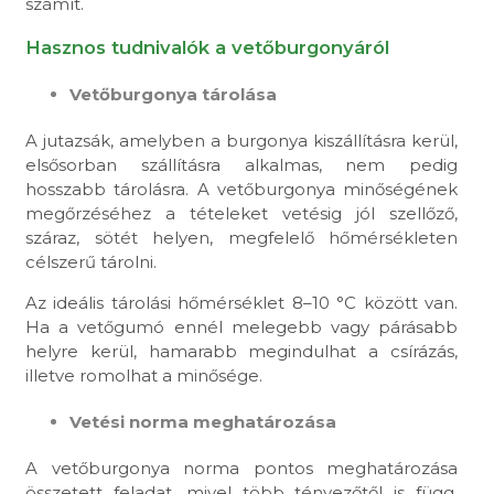
számít.
Hasznos tudnivalók a vetőburgonyáról
Vetőburgonya tárolása
A jutazsák, amelyben a burgonya kiszállításra kerül,
elsősorban szállításra alkalmas, nem pedig
hosszabb tárolásra. A vetőburgonya minőségének
megőrzéséhez a tételeket vetésig jól szellőző,
száraz, sötét helyen, megfelelő hőmérsékleten
célszerű tárolni.
Az ideális tárolási hőmérséklet 8–10 °C között van.
Ha a vetőgumó ennél melegebb vagy párásabb
helyre kerül, hamarabb megindulhat a csírázás,
illetve romolhat a minősége.
Vetési norma meghatározása
A vetőburgonya norma pontos meghatározása
összetett feladat, mivel több tényezőtől is függ,