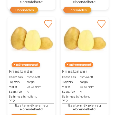
előrendelhető!
előrendelhető!
Előrendelés
Előrendelés
Előrendelhető
Előrendelhető
Frieslander
Frieslander
Csávázás
csávázott
Csávázás
csávázott
Héjszín
sárga
Héjszín
sárga
Méret
28-35 mm
Méret
35-55 mm
Szap. fok
A
Szap. fok
A
Származási
holland
Származási
holland
hely
hely
Ez a termék jelenleg
Ez a termék jelenleg
előrendelhető!
előrendelhető!