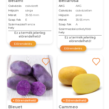
Belami
Bellarosa
Csávázás
csávázott
AKG
AKG
Héjszín
sárga
Csávázás
csávázatlan
Méret
35-55 mm
Héjszín
piros
Szap. fok
E
Méret
35-55 mm
Származási
francia
Szap. fok
A
hely
Származási
székelyföldi
hely
Ez a termék jelenleg
előrendelhető!
Ez a termék jelenleg
előrendelhető!
Előrendelés
Előrendelés
Előrendelhető
Előrendelhető
Bleuet
Cammeo