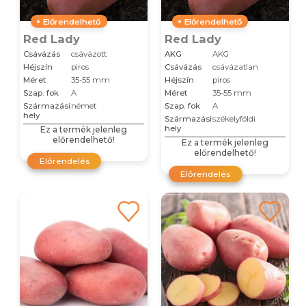
Előrendelhető
Előrendelhető
Red Lady
Red Lady
Csávázás
csávázott
AKG
AKG
Héjszín
piros
Csávázás
csávázatlan
Méret
35-55 mm
Héjszín
piros
Szap. fok
A
Méret
35-55 mm
Származási
német
Szap. fok
A
hely
Származási
székelyföldi
hely
Ez a termék jelenleg
előrendelhető!
Ez a termék jelenleg
előrendelhető!
Előrendelés
Előrendelés