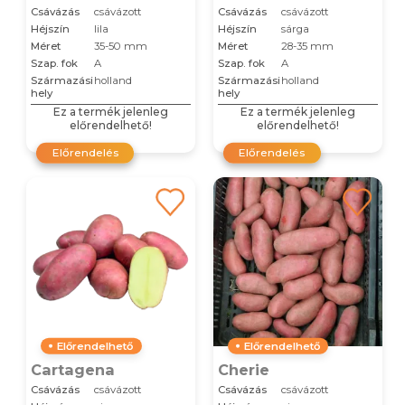
Csávázás
csávázott
Csávázás
csávázott
Héjszín
lila
Héjszín
sárga
Méret
35-50 mm
Méret
28-35 mm
Szap. fok
A
Szap. fok
A
Származási
holland
Származási
holland
hely
hely
Ez a termék jelenleg
Ez a termék jelenleg
előrendelhető!
előrendelhető!
Előrendelés
Előrendelés
Előrendelhető
Előrendelhető
Cartagena
Cherie
Csávázás
csávázott
Csávázás
csávázott