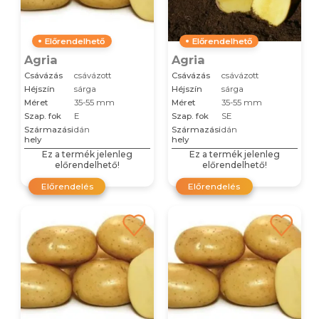
Előrendelhető
Előrendelhető
Agria
Agria
Csávázás
csávázott
Csávázás
csávázott
Héjszín
sárga
Héjszín
sárga
Méret
35-55 mm
Méret
35-55 mm
Szap. fok
E
Szap. fok
SE
Származási
dán
Származási
dán
hely
hely
Ez a termék jelenleg
Ez a termék jelenleg
előrendelhető!
előrendelhető!
Előrendelés
Előrendelés