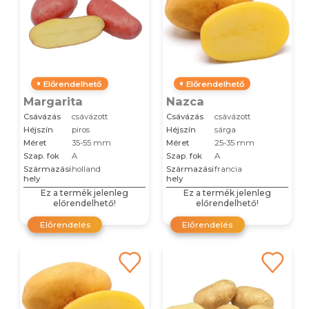
Előrendelhető
Előrendelhető
Margarita
Nazca
Csávázás
csávázott
Csávázás
csávázott
Héjszín
piros
Héjszín
sárga
Méret
35-55 mm
Méret
25-35 mm
Szap. fok
A
Szap. fok
A
Származási
holland
Származási
francia
hely
hely
Ez a termék jelenleg
Ez a termék jelenleg
előrendelhető!
előrendelhető!
Előrendelés
Előrendelés