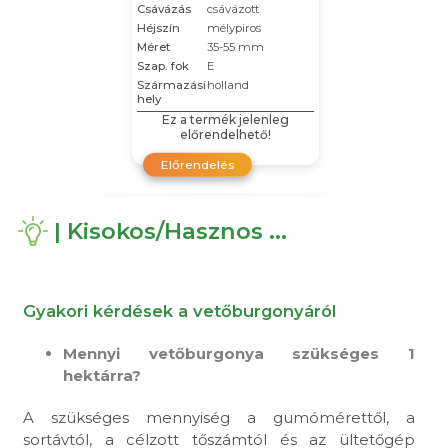
Csávázás
csávázott
Héjszín
mélypiros
Méret
35-55 mm
Szap. fok
E
Származási
holland
hely
Ez a termék jelenleg
előrendelhető!
Előrendelés
| Kisokos/Hasznos ...
Gyakori kérdések a vetőburgonyáról
Mennyi vetőburgonya szükséges 1
hektárra?
A szükséges mennyiség a gumómérettől, a
sortávtól, a célzott tőszámtól és az ültetőgép