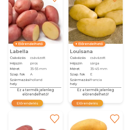
Előrendelhető
Előrendelhető
Labella
Louisana
Csávázás
csávázott
Csávázás
csávázott
Héjszín
piros
Héjszín
sárga
Méret
35-55 mm
Méret
35-45 mm
Szap. fok
A
Szap. fok
E
Származási
holland
Származási
francia
hely
hely
Ez a termék jelenleg
Ez a termék jelenleg
előrendelhető!
előrendelhető!
Előrendelés
Előrendelés