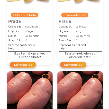
Előrendelhető
Előrendelhető
Prada
Prada
Csávázás
csávázott
Csávázás
csávázott
Héjszín
sárga
Héjszín
sárga
Méret
35-55 mm
Méret
25-35 mm
Szap. fok
A
Szap. fok
A
Származási
francia
Származási
holland
hely
hely
Ez a termék jelenleg
Ez a termék jelenleg
előrendelhető!
előrendelhető!
Előrendelés
Előrendelés