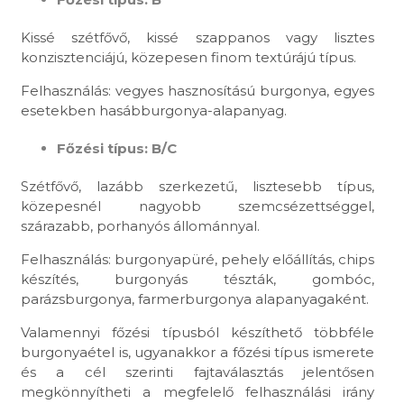
Kissé szétfővő, kissé szappanos vagy lisztes
konzisztenciájú, közepesen finom textúrájú típus.
Felhasználás: vegyes hasznosítású burgonya, egyes
esetekben hasábburgonya-alapanyag.
Főzési típus: B/C
Szétfővő, lazább szerkezetű, lisztesebb típus,
közepesnél nagyobb szemcsézettséggel,
szárazabb, porhanyós állománnyal.
Felhasználás: burgonyapüré, pehely előállítás, chips
készítés, burgonyás tészták, gombóc,
parázsburgonya, farmerburgonya alapanyagaként.
Valamennyi főzési típusból készíthető többféle
burgonyaétel is, ugyanakkor a főzési típus ismerete
és a cél szerinti fajtaválasztás jelentősen
megkönnyítheti a megfelelő felhasználási irány