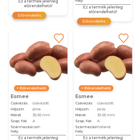
hely
Ez a termék jelenleg
előrendelhető!
Ez a termék jelenleg
előrendelhető!
Előrendelés
Előrendelés
Előrendelhető
Előrendelhető
Esmee
Esmee
Csávázás
csávázott
Csávázás
csávázott
Héjszín
piros
Héjszín
piros
Méret
35-55 mm
Méret
35-55 mm
Szap. fok
A
Szap. fok
A
Származási
cseh
Származási
holland
hely
hely
Ez a termék jelenleg
Ez a termék jelenleg