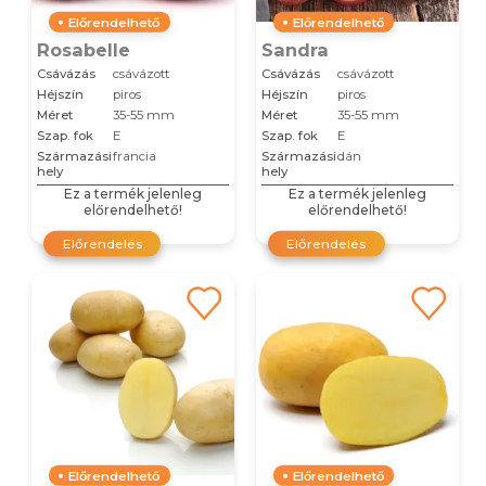
Előrendelhető
Előrendelhető
Rosabelle
Sandra
Csávázás
csávázott
Csávázás
csávázott
Héjszín
piros
Héjszín
piros
Méret
35-55 mm
Méret
35-55 mm
Szap. fok
E
Szap. fok
E
Származási
francia
Származási
dán
hely
hely
Ez a termék jelenleg
Ez a termék jelenleg
előrendelhető!
előrendelhető!
Előrendelés
Előrendelés
Előrendelhető
Előrendelhető