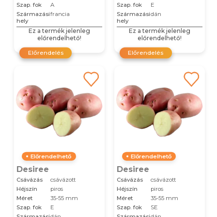
Szap. fok
A
Szap. fok
E
Származási
francia
Származási
dán
hely
hely
Ez a termék jelenleg
Ez a termék jelenleg
előrendelhető!
előrendelhető!
Előrendelés
Előrendelés
Előrendelhető
Előrendelhető
Desiree
Desiree
Csávázás
csávázott
Csávázás
csávázott
Héjszín
piros
Héjszín
piros
Méret
35-55 mm
Méret
35-55 mm
Szap. fok
E
Szap. fok
SE
Származási
dán
Származási
dán