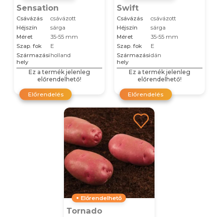
Sensation
Swift
Csávázás
csávázott
Csávázás
csávázott
Héjszín
sárga
Héjszín
sárga
Méret
35-55 mm
Méret
35-55 mm
Szap. fok
E
Szap. fok
E
Származási
holland
Származási
dán
hely
hely
Ez a termék jelenleg
Ez a termék jelenleg
előrendelhető!
előrendelhető!
Előrendelés
Előrendelés
Előrendelhető
Tornado