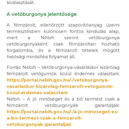
kiválasztását.
A vetőburgonya jelentősége
A fémzárolt, ellenőrzött szaporítóanyag üzemi
termesztésben különösen fontos kiindulási alap,
mert a Nébih szerint vetőburgonya
vetőburgonyaként csak fémzároltan hozható
forgalomba, és a fémzárolt tételek mögött
hatósági minősítési folyamat áll.
Forrás: Nébih – Vetőburgonya-vásárláskor kizárólag
fémzárolt vetőgumók közül érdemes választani:
https://portal.nebih.gov.hu/-/vetoburgonya-
vasarlaskor-kizarolag-femzarolt-vetogumok-
kozul-erdemes-valasztani
Nébih – A jó minőséget és a bő termést csak a
fémzárolt vetőburgonyák garantálják:
https://portal.nebih.gov.hu/-/a-jo-minoseget-es-
a-bo-termest-csak-a-femzarolt-
vetoburgonyak-garantaljak