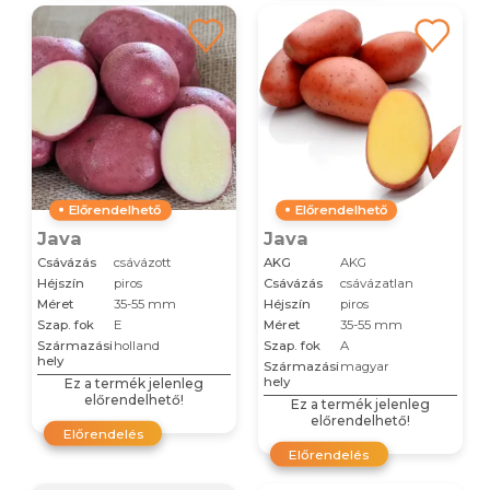
Előrendelhető
Előrendelhető
Java
Java
Csávázás
csávázott
AKG
AKG
Héjszín
piros
Csávázás
csávázatlan
Méret
35-55 mm
Héjszín
piros
Szap. fok
E
Méret
35-55 mm
Származási
holland
Szap. fok
A
hely
Származási
magyar
hely
Ez a termék jelenleg
előrendelhető!
Ez a termék jelenleg
előrendelhető!
Előrendelés
Előrendelés