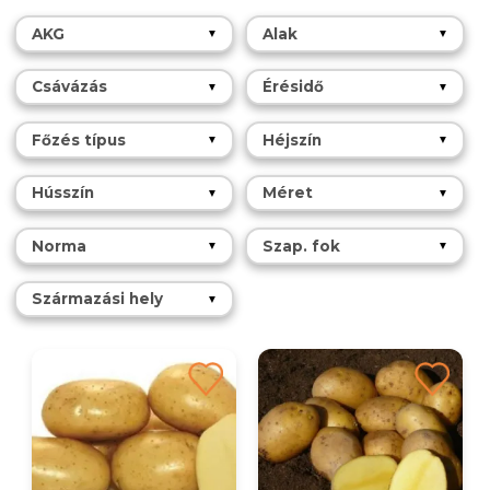
AKG
Alak
▼
▼
Csávázás
Érésidő
▼
▼
Főzés típus
Héjszín
▼
▼
Hússzín
Méret
▼
▼
Norma
Szap. fok
▼
▼
Származási hely
▼