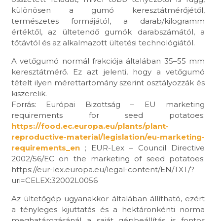
különösen a gumó keresztátmérőjétől,
természetes formájától, a darab/kilogramm
értéktől, az ültetendő gumók darabszámától, a
tőtávtól és az alkalmazott ültetési technológiától.
A vetőgumó normál frakciója általában 35–55 mm
keresztátmérő. Ez azt jelenti, hogy a vetőgumó
tételt ilyen mérettartomány szerint osztályozzák és
kiszerelik.
Forrás: Európai Bizottság – EU marketing
requirements for seed potatoes:
https://food.ec.europa.eu/plants/plant-
reproductive-material/legislation/eu-marketing-
requirements_en
; EUR-Lex – Council Directive
2002/56/EC on the marketing of seed potatoes:
https://eur-lex.europa.eu/legal-content/EN/TXT/?
uri=CELEX:32002L0056
Az ültetőgép ugyanakkor általában állítható, ezért
a tényleges kijuttatás és a hektáronkénti norma
meghatározásánál a saját gépbeállítás is fontos