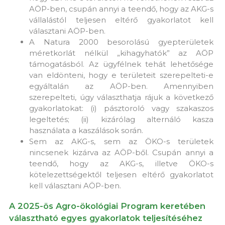
AÖP-ben, csupán annyi a teendő, hogy az AKG-s
vállalástól teljesen eltérő gyakorlatot kell
választani AÖP-ben.
A Natura 2000 besorolású gyepterületek
méretkorlát nélkül „kihagyhatók” az AÖP
támogatásból. Az ügyfélnek tehát lehetősége
van eldönteni, hogy e területeit szerepelteti-e
egyáltalán az AÖP-ben. Amennyiben
szerepelteti, úgy választhatja rájuk a következő
gyakorlatokat: (i) pásztoroló vagy szakaszos
legeltetés; (ii) kizárólag alternáló kasza
használata a kaszálások során.
Sem az AKG-s, sem az ÖKO-s területek
nincsenek kizárva az AÖP-ből. Csupán annyi a
teendő, hogy az AKG-s, illetve ÖKO-s
kötelezettségektől teljesen eltérő gyakorlatot
kell választani AÖP-ben.
A 2025-ös Agro-ökológiai Program keretében
választható egyes gyakorlatok teljesítéséhez