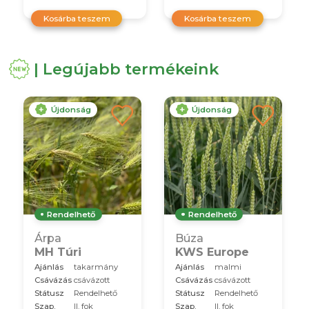
Kosárba teszem
Kosárba teszem
| Legújabb termékeink
Újdonság
Újdonság
Rendelhető
Rendelhető
Árpa
Búza
MH Túri
KWS Europe
Ajánlás
takarmány
Ajánlás
malmi
Csávázás
csávázott
Csávázás
csávázott
Státusz
Rendelhető
Státusz
Rendelhető
Szap.
II. fok
Szap.
II. fok