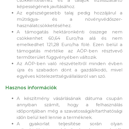
csökkentéséhez és a talajok vízvisszatartó
képességének javításához.
Az egészségesebb talaj pedig hozzájárul a
műtrágya- és a növényvédőszer-
használatcsökketéséhez.
A támogatás hektáronkénti összege nem
csökkenhet 60,64 Euro/ha alá és nem
emelkedhet 121,28 Euro/ha fölé. Ezen belül a
támogatás mértéke az AÖP-ben résztvevő
termőterület függvényében változik.
Az AÖP-ben való részvételtről minden évben
újra és szabadon dönt a gazdálkodó, mivel
egyéves kötelezettségvállalásról van szó.
Hasznos információk
A készítmény vásárlásának dátuma csupán
annyiban számít, hogy a felhasználás
időpontjában még a szavatossági/eltarthatósági
időn belül kell lennie a terméknek.
A gyakorlat teljesítése során olyan