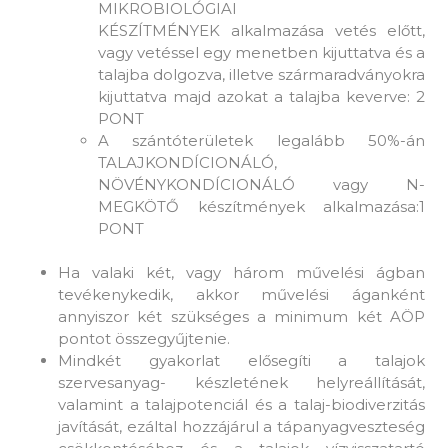
MIKROBIOLÓGIAI
KÉSZÍTMÉNYEK alkalmazása vetés előtt,
vagy vetéssel egy menetben kijuttatva és a
talajba dolgozva, illetve szármaradványokra
kijuttatva majd azokat a talajba keverve: 2
PONT
A szántóterületek legalább 50%-án
TALAJKONDÍCIONÁLÓ,
NÖVÉNYKONDÍCIONÁLÓ vagy N-
MEGKÖTŐ készítmények alkalmazása:1
PONT
Ha valaki két, vagy három művelési ágban
tevékenykedik, akkor művelési áganként
annyiszor két szükséges a minimum két AÖP
pontot összegyűjtenie.
Mindkét gyakorlat elősegíti a talajok
szervesanyag- készletének helyreállítását,
valamint a talajpotenciál és a talaj-biodiverzitás
javítását, ezáltal hozzájárul a tápanyagveszteség