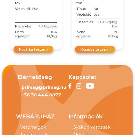
fok
fok
Vetésidő
ősz
Típus
tar
Vetésidő
ősz
Kiszerelés:
1000 kg/big-
Kiszerelés:
40 kg/zsák
bag
Nettó
166
Nettó
176
egységár:
Ft/kg
egységár:
Ft/kg
Kosárba teszem
Kosárba teszem
Elérhetőség
Kapcsolat
primag@primag.hu
+36 30 444 8877
WEBÁRUHÁZ
Információk
Vetőmagok
Gyakori kérdések
Tápanyagok
ÁÉSZF