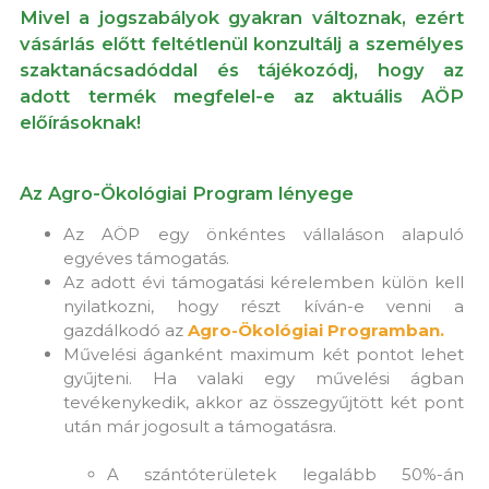
Mivel a jogszabályok gyakran változnak, ezért
vásárlás előtt feltétlenül konzultálj a személyes
szaktanácsadóddal és tájékozódj, hogy az
adott termék megfelel-e az aktuális AÖP
előírásoknak!
Az Agro-Ökológiai Program lényege
Az AÖP egy önkéntes vállaláson alapuló
egyéves támogatás.
Az adott évi támogatási kérelemben külön kell
nyilatkozni, hogy részt kíván-e venni a
gazdálkodó az
Agro-Ökológiai Programban.
Művelési áganként maximum két pontot lehet
gyűjteni. Ha valaki egy művelési ágban
tevékenykedik, akkor az összegyűjtött két pont
után már jogosult a támogatásra.
A szántóterületek legalább 50%-án