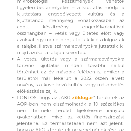
mikrobiológiai készítmények vehetők
figyelembe, amelyeket – a kijuttatás módja, a
kijuttatásra engedélyezett kultúra és a
kijuttatandó mennyiség vonatkozásában az
adott készítmény engedélyokiratával
összhangban – vetés vagy ültetés előtt vagy
azokkal egy menetben juttattak ki és dolgoztak
a talajba, illetve szármaradványokra juttatták ki,
majd azokat a talajba keverték.
A vetés, ültetés vagy a szármaradványokra
történő kijuttatás minden további nélkül
történhet az év második felében is, amikor a
területről már lekerült a 2022 őszén elvett
növény, s a következő kultúra vagy másodvetés
előkészítése zajlik.
FONTOS, hogy az „AKG
zöldugar
” területek az
AÖP-ben nem elszámolhatók a 10 százalékos
nem termelő terület kijelölésére irányuló
gyakorlatban, mivel az kettős finanszírozást
jelentene. Ez természetesen nem azt jelenti,
hogy az AKG-s területek ne vehetnének részt az