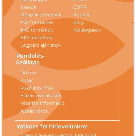
Zsákok
GDPR
Műszaki termékek
Rólunk
AÖP termékek
Blog
AKG termékek
Katalógusok
BIO termékek
Legjobb ajánlatok
Rendelés-
Szállítás
Fiókom
Kosár
Kiszállítás infók
Elállás-visszaküldés
Vásárlási Információ
Ajánlatkérés
Iratkozz fel hírlevelünkre!
Értesülj Te is első kézből híreinkről,