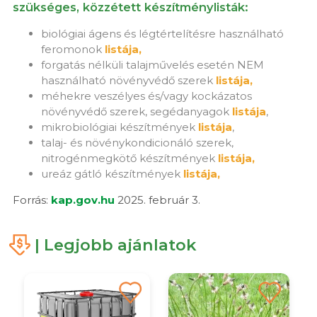
szükséges, közzétett készítménylisták:
biológiai ágens és légtértelítésre használható
feromonok
listája,
forgatás nélküli talajművelés esetén NEM
használható növényvédő szerek
listája,
méhekre veszélyes és/vagy kockázatos
növényvédő szerek, segédanyagok
listája
,
mikrobiológiai készítmények
listája
,
talaj- és növénykondicionáló szerek,
nitrogénmegkötő készítmények
listája,
ureáz gátló készítmények
listája,
Forrás:
kap.gov.hu
2025. február 3.
| Legjobb ajánlatok