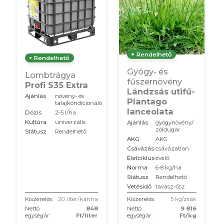
Rendelhető
Rendelhető
Gyógy- és
Lombtrágya
fűszernövény
Profi S35 Extra
Lándzsás utifű-
Ajánlás
növény- és
Plantago
talajkondícionáló
lanceolata
Dózis
2-5 l/ha
Kultúra
univerzális
Ajánlás
gyógynövény/
zöldugar
Státusz
Rendelhető
AKG
AKG
Csávázás
csávázatlan
Életciklus
évelő
Norma
6-8 kg/ha
Státusz
Rendelhető
Vetésidő
tavasz-ősz
Kiszerelés:
20 liter/kanna
Kiszerelés:
5 kg/zsák
Nettó
848
Nettó
9 816
egységár:
Ft/liter
egységár:
Ft/kg