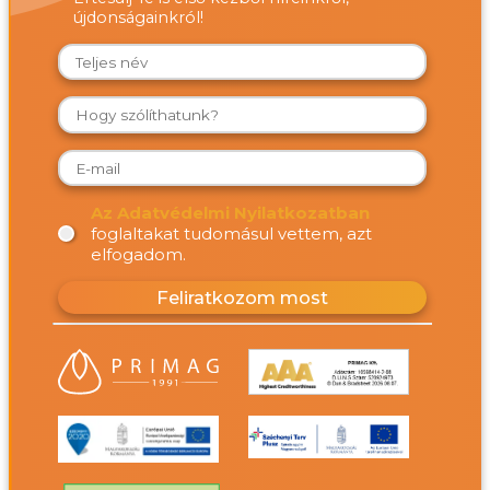
újdonságainkról!
Az Adatvédelmi Nyilatkozatban
foglaltakat tudomásul vettem, azt
elfogadom.
Feliratkozom most