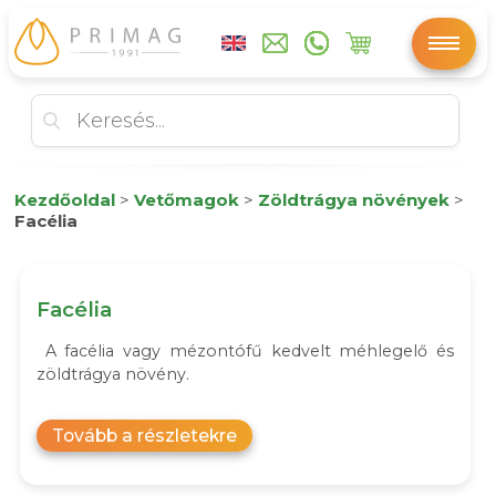
Kezdőoldal
>
Vetőmagok
>
Zöldtrágya növények
>
Facélia
Facélia
A facélia vagy mézontófű kedvelt méhlegelő és
zöldtrágya növény.
Tovább a részletekre