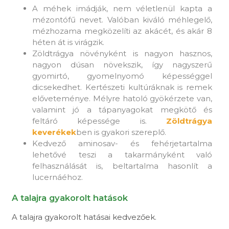
A méhek imádják, nem véletlenül kapta a
mézontófű nevet. Valóban kiváló méhlegelő,
mézhozama megközelíti az akácét, és akár 8
héten át is virágzik.
Zöldtrágya növényként is nagyon hasznos,
nagyon dúsan növekszik, így nagyszerű
gyomirtó, gyomelnyomó képességgel
dicsekedhet. Kertészeti kultúráknak is remek
előveteménye. Mélyre hatoló gyökérzete van,
valamint jó a tápanyagokat megkötő és
feltáró képessége is.
Zöldtrágya
keverékek
ben is gyakori szereplő.
Kedvező aminosav- és fehérjetartalma
lehetővé teszi a takarmányként való
felhasználását is, beltartalma hasonlít a
lucernáéhoz.
A talajra gyakorolt hatások
A talajra gyakorolt hatásai kedvezőek.