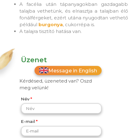
A facélia után tápanyagokban gazdagabb
talajba vethetünk, és elriasztja a talajban élő
fonálférgeket, ezért utána nyugodtan vethető
például
burgonya
, cukorrépa is.
A talajra tisztító hatása van.
Üzenet
Message in English
Kérdésed, üzeneted van? Oszd
meg velünk!
Név
E-mail