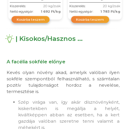
Kiszerelés:
20 kg/zsák
Kiszerelés:
20 kg/zsák
Nettó egységár:
1 692 Ft/kg
Nettó egységár:
1 783 Ft/kg
Kosárba teszem
Kosárba teszem
| Kisokos/Hasznos ...
A facélia sokféle előnye
Kevés olyan növény akad, amelyik valóban ilyen
sokféle szempontból felhasználható, s számtalan
pozitív tulajdonságot hordoz a nevelése,
termesztése is.
Szép virága van, így akár dísznövényként,
kiskertekben is megállja a helyét,
kiváltképpen abban az esetben, ha a kert
gazdája valóban szeretne tenni valamit a
méhekért is.