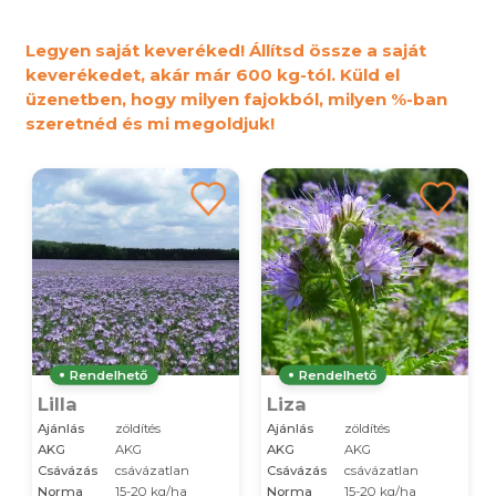
Legyen saját keveréked! Állítsd össze a saját
keverékedet, akár már 600 kg-tól. Küld el
üzenetben, hogy milyen fajokból, milyen %-ban
szeretnéd és mi megoldjuk!
Rendelhető
Rendelhető
Lilla
Liza
Ajánlás
zöldítés
Ajánlás
zöldítés
AKG
AKG
AKG
AKG
Csávázás
csávázatlan
Csávázás
csávázatlan
Norma
15-20 kg/ha
Norma
15-20 kg/ha