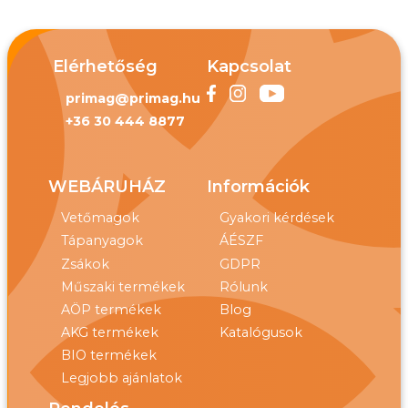
Elérhetőség
Kapcsolat
primag@primag.hu
+36 30 444 8877
WEBÁRUHÁZ
Információk
Vetőmagok
Gyakori kérdések
Tápanyagok
ÁÉSZF
Zsákok
GDPR
Műszaki termékek
Rólunk
AÖP termékek
Blog
AKG termékek
Katalógusok
BIO termékek
Legjobb ajánlatok