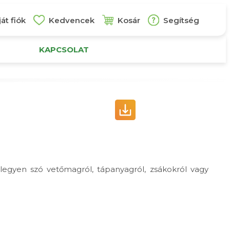
át fiók
Kedvencek
Kosár
Segítség
KAPCSOLAT
gyen szó vetőmagról, tápanyagról, zsákokról vagy