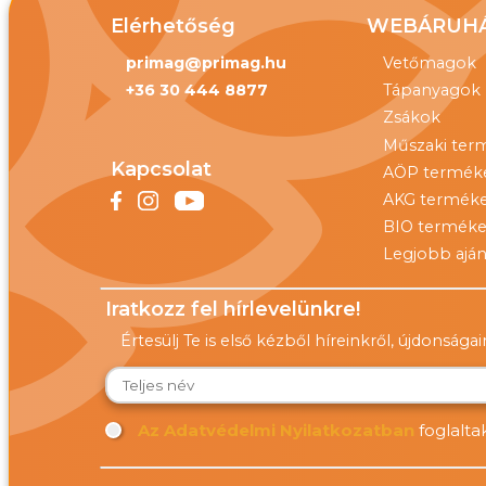
Elérhetőség
WEBÁRUH
primag@primag.hu
Vetőmagok
+36 30 444 8877
Tápanyagok
Zsákok
Műszaki ter
Kapcsolat
AÖP termék
AKG termék
BIO termék
Legjobb aján
Iratkozz fel hírlevelünkre!
Értesülj Te is első kézből híreinkről, újdonságai
Az Adatvédelmi Nyilatkozatban
foglalta