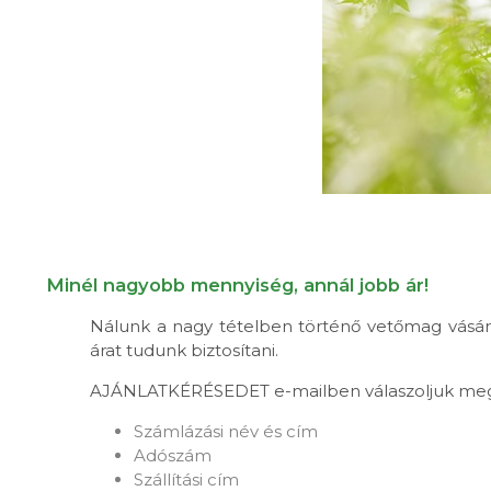
Minél nagyobb mennyiség, annál jobb ár!
Nálunk a nagy tételben történő vetőmag vásárl
árat tudunk biztosítani.
AJÁNLATKÉRÉSEDET e-mailben válaszoljuk meg, é
Számlázási név és cím
Adószám
Szállítási cím