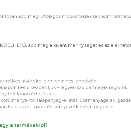
, pontosan add meg! Utólagos módosításra csak adminisztráci
DELHETŐ, add meg a kívánt mennyiséget és az elérhetősége
személyes átvételre jelenleg nincs lehetőség.
napon belül kézbesítjük – legyen szó bármelyik régióról.
vagy telefonon értesítünk.
lső körülményektől (alapanyag-ellátás, üzemanyagárak, gazda
ban küldjük el – gyors és környezetkímélő megoldás.
agy a termékekről?