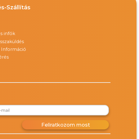
s-Szállítás
ás infók
visszaküldés
i Információ
érés
Feliratkozom most