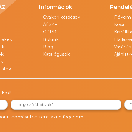
ÁZ
Információk
Rendelé
Gyakori kérdések
Fiókom
ÁÉSZF
Kosár
GDPR
Kiszállít
mékek
Rólunk
Elállás-
ek
Blog
Vásárlás
ek
Katalógusok
Ajánlatk
ek
latok
nkról!
kat tudomásul vettem, azt elfogadom.