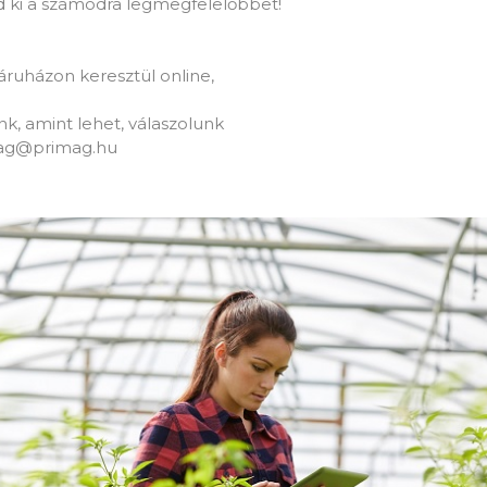
zd ki a számodra legmegfelelőbbet!
áruházon keresztül online,
patunk, amint lehet, válaszolunk
mag@primag.hu