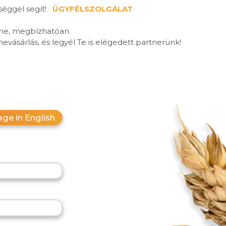
séggel segít!
ÜGYFÉLSZOLGÁLAT
ne, megbízhatóan.
vásárlás, és legyél Te is elégedett partnerünk!
ge in English