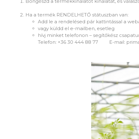
Böngészd a termékkínálatot kínálatát, és válas
Ha a termék RENDELHETŐ státuszban van:
Add le a rendelésed pár kattintással a web
vagy küldd el e-mailben, esetleg
hívj minket telefonon – segítőkész csa
Telefon: +36 30 444 88 77 E-mail: pri