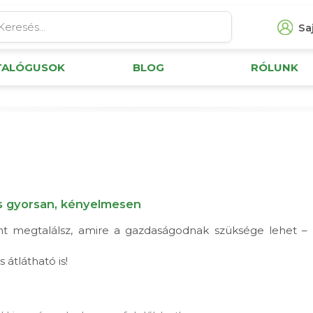
Saj
TALÓGUSOK
BLOG
RÓLUNK
s gyorsan, kényelmesen
megtalálsz, amire a gazdaságodnak szüksége lehet – le
átlátható is!