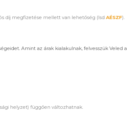
ós díj megfizetése mellett van lehetőség (lsd
AÉSZF
).
idet. Amint az árak kialakulnak, felvesszük Veled a
sági helyzet) függően változhatnak.