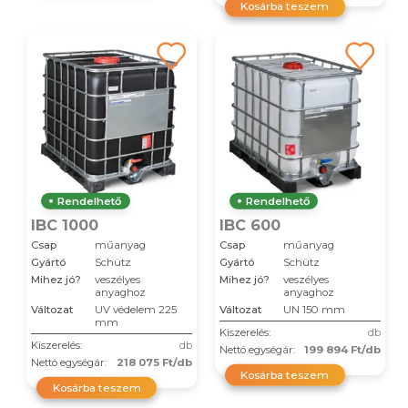
Kosárba teszem
Rendelhető
Rendelhető
IBC 1000
IBC 600
Csap
műanyag
Csap
műanyag
Gyártó
Schütz
Gyártó
Schütz
Mihez jó?
veszélyes
Mihez jó?
veszélyes
anyaghoz
anyaghoz
Változat
UV védelem 225
Változat
UN 150 mm
mm
Kiszerelés:
db
Kiszerelés:
db
Nettó egységár:
199 894 Ft/db
Nettó egységár:
218 075 Ft/db
Kosárba teszem
Kosárba teszem