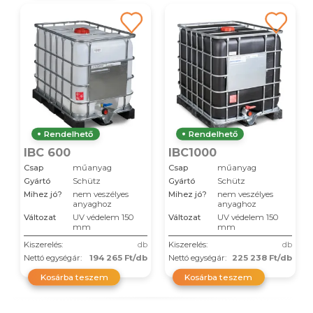
Rendelhető
Rendelhető
IBC 600
IBC1000
Csap
műanyag
Csap
műanyag
Gyártó
Schütz
Gyártó
Schütz
Mihez jó?
nem veszélyes
Mihez jó?
nem veszélyes
anyaghoz
anyaghoz
Változat
UV védelem 150
Változat
UV védelem 150
mm
mm
Kiszerelés:
db
Kiszerelés:
db
Nettó egységár:
194 265 Ft/db
Nettó egységár:
225 238 Ft/db
Kosárba teszem
Kosárba teszem