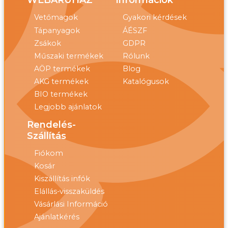
WEBÁRUHÁZ
Információk
Vetőmagok
Gyakori kérdések
Tápanyagok
ÁÉSZF
Zsákok
GDPR
Műszaki termékek
Rólunk
AÖP termékek
Blog
AKG termékek
Katalógusok
BIO termékek
Legjobb ajánlatok
Rendelés-
Szállítás
Fiókom
Kosár
Kiszállítás infók
Elállás-visszaküldés
Vásárlási Információ
Ajánlatkérés