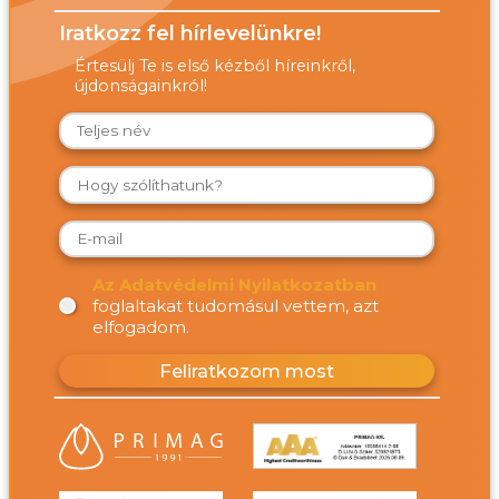
Iratkozz fel hírlevelünkre!
Értesülj Te is első kézből híreinkről,
újdonságainkról!
Az Adatvédelmi Nyilatkozatban
foglaltakat tudomásul vettem, azt
elfogadom.
Feliratkozom most