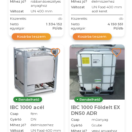
Mihez jó?
robbanásveszélyes
Mihez jó?
élelmiszerhez
anyaghoz
Változat
UN Food 400 mm
Változat
UN 400 mm
acél keret
Kiszerelés:
db
Kiszerelés:
db
Nettó
1 334 152
Nettó
4 150 551
egységár:
Ft/db
egységár:
Ft/db
Kosárba teszem
Kosárba teszem
Rendelhető
Rendelhető
IBC 1000 acél
IBC 1000 Földelt EX
DN50 ADR
Csap
fém
Gyártó
DN
Csap
műanyag
Mihez jó?
élelmiszerhez
Gyártó
Gcube
Változat
UN Food 400 mm
Mihez jó?
vegyi anyaghoz