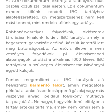
Az ADR dokumentum felsorolja a szabályozásokat
gázolaj közúti szállítása esetén. Ez a dokumentum
minden tőlünk rendelt IBC tartályhoz
alapfelszereltség, így megszerzéséhez nem kell
mást tenned, mint rendelni tőlünk egy tartályt.
Robbanásveszélyes folyadékok, oldószerek
tárolására kínálunk földelt IBC tartályt, amely a
hegesztett, galvanizált acélból készült kerettől lett
még biztonságosabb. Az esővíz, illetve a nem
veszélyes folyadékok, pl. élelmiszeripari
alapanyagok tárolására alkalmas 1000 literes IBC
tartályokat a szükséges élelmiszer-tanúsítvánnyal
együtt küldjük.
Fontos megemlíteni az IBC tartályok alá
helyezhető
kármentő tálcá
t, amely meggátolja
például a tankoláskor lecsöppenő gázolaj vagy más
veszélyes anyag, például folyékony műtrágya
talajba jutását. Ne hagyd, hogy véletlenül elfolyjon a
tartály értékes tartalma, amely nem kíméli sem a