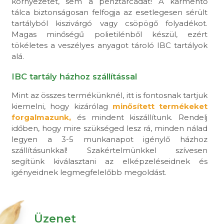
környezetet, sem a pénztárcádat! A kármentő
tálca biztonságosan felfogja az esetlegesen sérült
tartályból kiszivárgó vagy csöpögő folyadékot.
Magas minőségű polietilénből készül, ezért
tökéletes a veszélyes anyagot tároló IBC tartályok
alá.
IBC tartály házhoz szállítással
Mint az összes termékünknél, itt is fontosnak tartjuk
kiemelni, hogy kizárólag
minősített termékeket
forgalmazunk,
és mindent kiszállítunk. Rendelj
időben, hogy mire szükséged lesz rá, minden nálad
legyen a 3-5 munkanapot igénylő házhoz
szállításunkkal! Szakértelmünkkel szívesen
segítünk kiválasztani az elképzeléseidnek és
igényeidnek legmegfelelőbb megoldást.
Üzenet