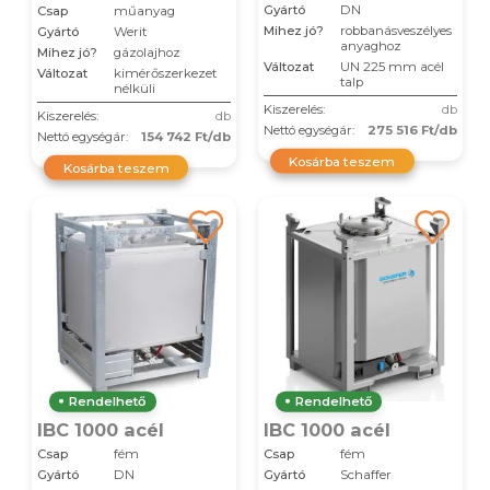
Gyártó
DN
Csap
műanyag
Mihez jó?
robbanásveszélyes
Gyártó
Werit
anyaghoz
Mihez jó?
gázolajhoz
Változat
UN 225 mm acél
Változat
kimérőszerkezet
talp
nélküli
Kiszerelés:
db
Kiszerelés:
db
Nettó egységár:
275 516 Ft/db
Nettó egységár:
154 742 Ft/db
Kosárba teszem
Kosárba teszem
Rendelhető
Rendelhető
IBC 1000 acél
IBC 1000 acél
Csap
fém
Csap
fém
Gyártó
DN
Gyártó
Schaffer