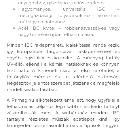
anyagokhoz, gázolajhoz, oldószerekhez.
Hagyományos, univerzális IBC –
mezőgazdasági folyadékokhoz, esővízhez,
műtrágya oldatokhoz.
Acél IBC kivitel – robbanásveszélyes vagy
nagy terhelésű ipari felhasználásra.
Minden IBC raklapméretű kialakítással rendelkezik,
így kompatibilis targoncával, raklapemelővel és
egyéb logisztikai eszközökkel. A műanyag tartály
UV-álló, ellenáll a kémiai hatásoknak és könnyen
tisztítható. A kimeneti csap, a felső zárófedél, a
töltőnyílás mérete és az elérhető biztonsági
kiegészítők jelentős szerepet játszanak a megfelelő
modell kiválasztásában.
A Primag.hu elkötelezett amellett, hogy ügyfelei a
felhasználás céljához leginkább illeszkedő tartályt
vásárolhassák meg. A webáruház minden IBC
tartályra részletes műszaki adatlapot kínál, így
könnyedén összehasonlíthatóak a típusok. Legyen