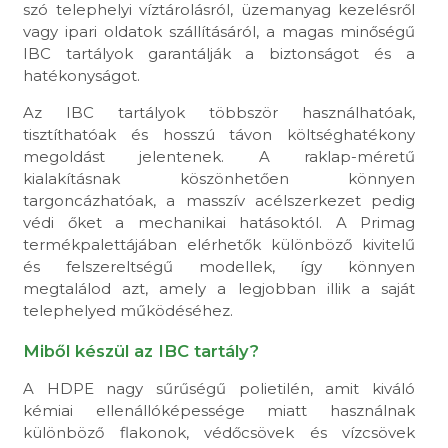
szó telephelyi víztárolásról, üzemanyag kezelésről
vagy ipari oldatok szállításáról, a magas minőségű
IBC tartályok garantálják a biztonságot és a
hatékonyságot.
Az IBC tartályok többször használhatóak,
tisztíthatóak és hosszú távon költséghatékony
megoldást jelentenek. A raklap-méretű
kialakításnak köszönhetően könnyen
targoncázhatóak, a masszív acélszerkezet pedig
védi őket a mechanikai hatásoktól. A Primag
termékpalettájában elérhetők különböző kivitelű
és felszereltségű modellek, így könnyen
megtalálod azt, amely a legjobban illik a saját
telephelyed működéséhez.
Miből készül az IBC tartály?
A HDPE nagy sűrűségű polietilén, amit kiváló
kémiai ellenállóképessége miatt használnak
különböző flakonok, védőcsövek és vízcsövek