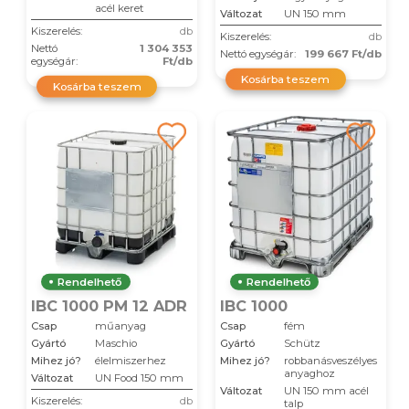
acél keret
Változat
UN 150 mm
Kiszerelés:
db
Kiszerelés:
db
Nettó
1 304 353
Nettó egységár:
199 667 Ft/db
egységár:
Ft/db
Kosárba teszem
Kosárba teszem
Rendelhető
Rendelhető
IBC 1000 PM 12 ADR
IBC 1000
Csap
műanyag
Csap
fém
Gyártó
Maschio
Gyártó
Schütz
Mihez jó?
élelmiszerhez
Mihez jó?
robbanásveszélyes
anyaghoz
Változat
UN Food 150 mm
Változat
UN 150 mm acél
Kiszerelés:
db
talp