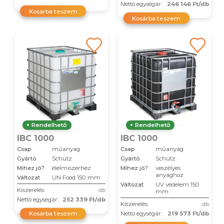
Nettó egységár:
246 146 Ft/db
Kosárba teszem
Kosárba teszem
Rendelhető
Rendelhető
IBC 1000
IBC 1000
Csap
műanyag
Csap
műanyag
Gyártó
Schütz
Gyártó
Schütz
Mihez jó?
élelmiszerhez
Mihez jó?
veszélyes
anyaghoz
Változat
UN Food 150 mm
Változat
UV védelem 150
Kiszerelés:
db
mm
Nettó egységár:
252 339 Ft/db
Kiszerelés:
db
Kosárba teszem
Nettó egységár:
219 573 Ft/db