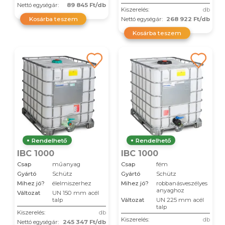
Nettó egységár:
89 845 Ft/db
Kiszerelés:
db
Kosárba teszem
Nettó egységár:
268 922 Ft/db
Kosárba teszem
Rendelhető
Rendelhető
IBC 1000
IBC 1000
Csap
műanyag
Csap
fém
Gyártó
Schütz
Gyártó
Schütz
Mihez jó?
élelmiszerhez
Mihez jó?
robbanásveszélyes
anyaghoz
Változat
UN 150 mm acél
talp
Változat
UN 225 mm acél
talp
Kiszerelés:
db
Kiszerelés:
db
Nettó egységár:
245 347 Ft/db