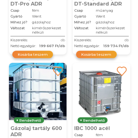
DT-Pro ADR
DT-Standard ADR
Csap
fém
Csap
műanyag
Gyártó
Werit
Gyártó
Werit
Mihez jó?
gázolajhoz
Mihez jó?
gázolajhoz
Változat
kimérőszerkezet
Változat
kimérőszerkezet
nélküli
nélküli
Kiszerelés:
db
Kiszerelés:
db
Nettó egységár:
199 667 Ft/db
Nettó egységár:
159 734 Ft/db
Kosárba teszem
Kosárba teszem
Rendelhető
Rendelhető
Gázolaj tartály 600
IBC 1000 acél
ADR
Csap
fém