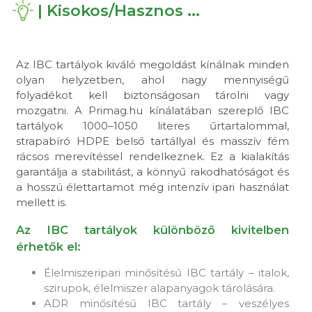
| Kisokos/Hasznos ...
Az IBC tartályok kiváló megoldást kínálnak minden
olyan helyzetben, ahol nagy mennyiségű
folyadékot kell biztonságosan tárolni vagy
mozgatni. A Primag.hu kínálatában szereplő IBC
tartályok 1000–1050 literes űrtartalommal,
strapabíró HDPE belső tartállyal és masszív fém
rácsos merevítéssel rendelkeznek. Ez a kialakítás
garantálja a stabilitást, a könnyű rakodhatóságot és
a hosszú élettartamot még intenzív ipari használat
mellett is.
Az IBC tartályok különböző kivitelben
érhetők el:
Élelmiszeripari minősítésű IBC tartály – italok,
szirupok, élelmiszer alapanyagok tárolására.
ADR minősítésű IBC tartály – veszélyes