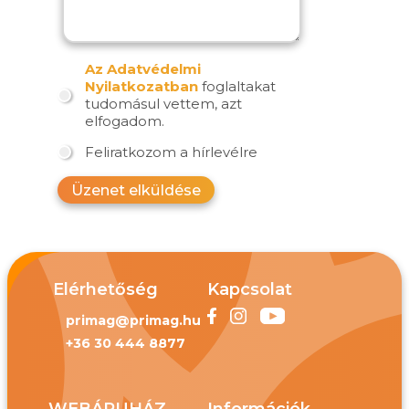
Az Adatvédelmi
Nyilatkozatban
foglaltakat
tudomásul vettem, azt
elfogadom.
Feliratkozom a hírlevélre
Üzenet elküldése
Elérhetőség
Kapcsolat
primag@primag.hu
+36 30 444 8877