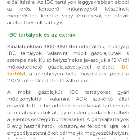
előállítására. Az IBC tartályok leggyakrabban ebből
az erős, korszerű műanyagból készülnek
megerősített kerettel vagy fémráccsal, de létezik
acélból készült tartály is.
IBC tartályok és az extrák
Kínálatunkban 1000-1050 liter űrtartalmú, műanyag
IBC tartályok, valamint mobil gázolajkutak is
szerepelnek. Külső helyszínekre javasoljuk a 12 V-ról
működtethető gázolajszivattyúval ellátott
IBC
tartály
t, a telephelyen belüli használatra pedig a
230 V-ról működtethető változatot.
A mobil gázolajkút IBC tartályokat gyári
műbizonylattal, valamint ADR szakértő által
összeállított, a betartandó szabályokat tartalmazó
útmutatóval adjuk át, így minden gazda elkerülheti
a jelentős összegű büntetéseket. A gázolajtartályok
5 évig használhatók közúton, és félidőnél újra kell
engedélyeztetni őket bármelyik megyeszékhelyen.