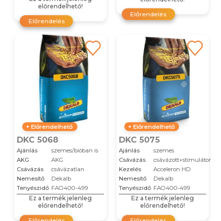
előrendelhető!
Előrendelés
Előrendelés
Előrendelhető
Előrendelhető
DKC 5068
DKC 5075
Ajánlás
szemes/bióban is
Ajánlás
szemes
AKG
AKG
Csávázás
csávázott+stimulátor
Csávázás
csávázatlan
Kezelés
Acceleron HD
Nemesítő
Dekalb
Nemesítő
Dekalb
Tenyészidő
FAO400-499
Tenyészidő
FAO400-499
Ez a termék jelenleg
Ez a termék jelenleg
előrendelhető!
előrendelhető!
Előrendelés
Előrendelés