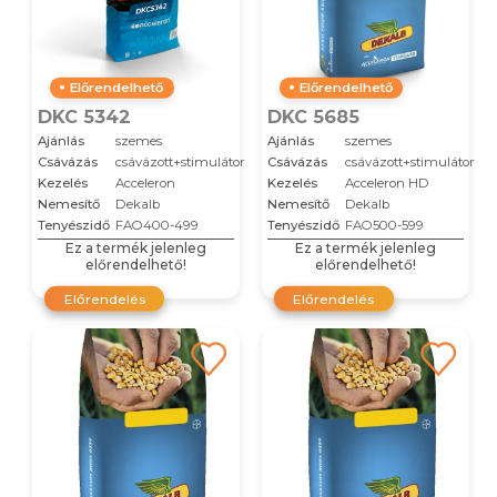
Előrendelhető
Előrendelhető
DKC 5342
DKC 5685
Ajánlás
szemes
Ajánlás
szemes
Csávázás
csávázott+stimulátor
Csávázás
csávázott+stimulátor
Kezelés
Acceleron
Kezelés
Acceleron HD
Nemesítő
Dekalb
Nemesítő
Dekalb
Tenyészidő
FAO400-499
Tenyészidő
FAO500-599
Ez a termék jelenleg
Ez a termék jelenleg
előrendelhető!
előrendelhető!
Előrendelés
Előrendelés