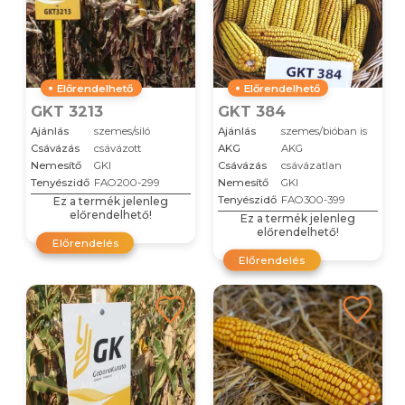
Előrendelhető
Előrendelhető
GKT 3213
GKT 384
Ajánlás
szemes/siló
Ajánlás
szemes/bióban is
Csávázás
csávázott
AKG
AKG
Nemesítő
GKI
Csávázás
csávázatlan
Tenyészidő
FAO200-299
Nemesítő
GKI
Tenyészidő
FAO300-399
Ez a termék jelenleg
előrendelhető!
Ez a termék jelenleg
előrendelhető!
Előrendelés
Előrendelés