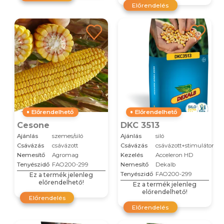
Előrendelés
Előrendelhető
Előrendelhető
Cesone
DKC 3513
Ajánlás
szemes/siló
Ajánlás
siló
Csávázás
csávázott
Csávázás
csávázott+stimulátor
Nemesítő
Agromag
Kezelés
Acceleron HD
Tenyészidő
FAO200-299
Nemesítő
Dekalb
Tenyészidő
FAO200-299
Ez a termék jelenleg
előrendelhető!
Ez a termék jelenleg
előrendelhető!
Előrendelés
Előrendelés