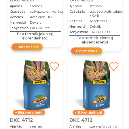
Ajánlás
szemes
Ajánlás
szemes
Csávázás
csávázott+stimulátor
Csávázás
csávázott+stimulátor
+Korit
Kezelés
Acceleron HD
Kezelés
Acceleron HD
Nemesítő
Dekalb
Nemesítő
Dekalb
Tenyészidő
FAO300-399
Tenyészidő
FAO300-399
Ez a termék jelenleg
Ez a termék jelenleg
előrendelhető!
előrendelhető!
Előrendelés
Előrendelés
Előrendelhető
Előrendelhető
DKC 4712
DKC 4712
Ajánlás
szemes
Ajánlás
szemes/bióban is