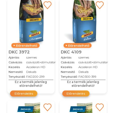
Előrendelhető
Előrendelhető
DKC 3972
DKC 4109
Ajánlás
szemes
Ajánlás
szemes
Csávázás
csávázott+stimulátor
Csávázás
csávázott+stimulátor
Kezelés
Acceleron HD
Kezelés
Acceleron HD
Nemesítő
Dekalb
Nemesítő
Dekalb
Tenyészidő
FAO200-299
Tenyészidő
FAO300-399
Ez a termék jelenleg
Ez a termék jelenleg
előrendelhető!
előrendelhető!
Előrendelés
Előrendelés