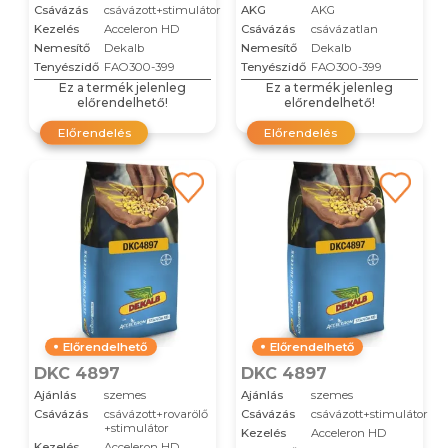
Csávázás
csávázott+stimulátor
AKG
AKG
Kezelés
Acceleron HD
Csávázás
csávázatlan
Nemesítő
Dekalb
Nemesítő
Dekalb
Tenyészidő
FAO300-399
Tenyészidő
FAO300-399
Ez a termék jelenleg
Ez a termék jelenleg
előrendelhető!
előrendelhető!
Előrendelés
Előrendelés
Előrendelhető
Előrendelhető
DKC 4897
DKC 4897
Ajánlás
szemes
Ajánlás
szemes
Csávázás
csávázott+rovarölő
Csávázás
csávázott+stimulátor
+stimulátor
Kezelés
Acceleron HD
Kezelés
Acceleron HD