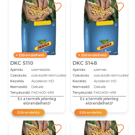
Előrendelhető
Előrendelhető
DKC 5110
DKC 5148
Ajánlás
szemes/siló
Ajánlás
szemes
Csávázás
csávázott+stimulátor
Csávázás
csávázott+stimulátor
Kezelés
Acceleron HD
Kezelés
Acceleron HD
Nemesítő
Dekalb
Nemesítő
Dekalb
Tenyészidő
FAO400-499
Tenyészidő
FAO400-499
Ez a termék jelenleg
Ez a termék jelenleg
előrendelhető!
előrendelhető!
Előrendelés
Előrendelés