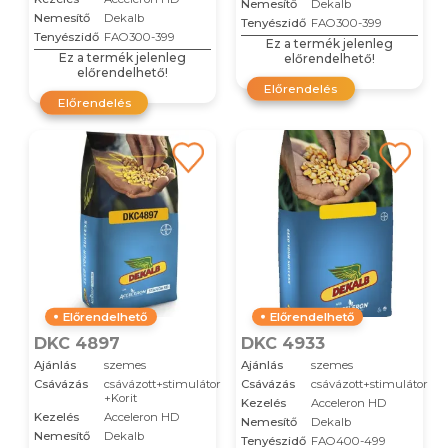
Nemesítő
Dekalb
Nemesítő
Dekalb
Tenyészidő
FAO300-399
Tenyészidő
FAO300-399
Ez a termék jelenleg
Ez a termék jelenleg
előrendelhető!
előrendelhető!
Előrendelés
Előrendelés
Előrendelhető
Előrendelhető
DKC 4897
DKC 4933
Ajánlás
szemes
Ajánlás
szemes
Csávázás
csávázott+stimulátor
Csávázás
csávázott+stimulátor
+Korit
Kezelés
Acceleron HD
Kezelés
Acceleron HD
Nemesítő
Dekalb
Nemesítő
Dekalb
Tenyészidő
FAO400-499