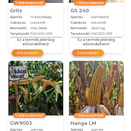
Előrendelhető
Előrendelhető
Gritz
GS 240
Ajánlás
madáreleség
Ajánlás
szemes/siló
Csávázás
csávázott
Csávázás
csávázott
Nemesítő
Mas Seeds
Nemesítő
Zeamag
Tenyészidő
FAO400-499
Tenyészidő
FAO200-299
Ez a termék jelenleg
Ez a termék jelenleg
előrendelhető!
előrendelhető!
Előrendelés
Előrendelés
Előrendelhető
Előrendelhető
GW9003
Hanga LM
Ajánlás
szemes
Ajánlás
szemes