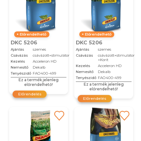
Előrendelhető
Előrendelhető
DKC 5206
DKC 5206
Ajánlás
szemes
Ajánlás
szemes
Csávázás
csávázott+stimulátor
Csávázás
csávázott+stimulátor
+Korit
Kezelés
Acceleron HD
Kezelés
Acceleron HD
Nemesítő
Dekalb
Nemesítő
Dekalb
Tenyészidő
FAO400-499
Tenyészidő
FAO400-499
Ez a termék jelenleg
Ez a termék jelenleg
előrendelhető!
előrendelhető!
Előrendelés
Előrendelés