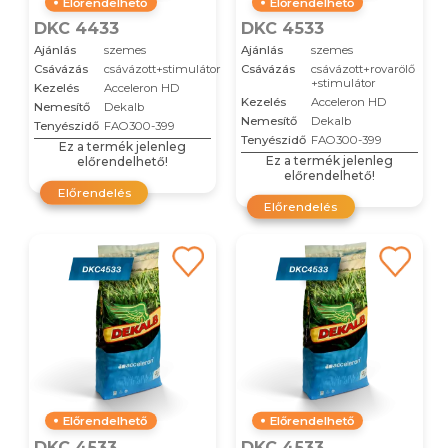
Előrendelhető
Előrendelhető
DKC 4433
DKC 4533
Ajánlás
szemes
Ajánlás
szemes
Csávázás
csávázott+stimulátor
Csávázás
csávázott+rovarölő
+stimulátor
Kezelés
Acceleron HD
Kezelés
Acceleron HD
Nemesítő
Dekalb
Nemesítő
Dekalb
Tenyészidő
FAO300-399
Tenyészidő
FAO300-399
Ez a termék jelenleg
Ez a termék jelenleg
előrendelhető!
előrendelhető!
Előrendelés
Előrendelés
Előrendelhető
Előrendelhető
DKC 4533
DKC 4533