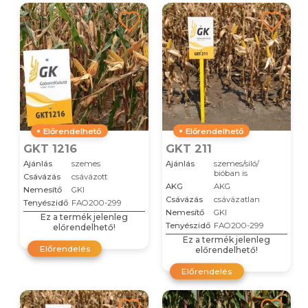
Előrendelhető
Előrendelhető
GKT 1216
GKT 211
Ajánlás
szemes
Ajánlás
szemes/siló/
bióban is
Csávázás
csávázott
AKG
AKG
Nemesítő
GKI
Csávázás
csávázatlan
Tenyészidő
FAO200-299
Nemesítő
GKI
Ez a termék jelenleg
Tenyészidő
FAO200-299
előrendelhető!
Ez a termék jelenleg
Előrendelés
előrendelhető!
Előrendelés