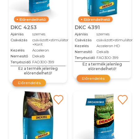
Előrendelhető
Előrendelhető
DKC 4253
DKC 4391
Ajánlás
szemes
Ajánlás
szemes
Csávázás
csávázott+stimulátor
Csávázás
csávázott+stimulátor
+Korit
Kezelés
Acceleron HD
Kezelés
Acceleron
Nemesítő
Dekalb
Nemesítő
Dekalb
Tenyészidő
FAO300-399
Tenyészidő
FAO300-399
Ez a termék jelenleg
Ez a termék jelenleg
előrendelhető!
előrendelhető!
Előrendelés
Előrendelés