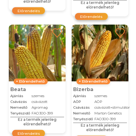
előrendelhető!
Ez a termék jelenleg
előrendelhető!
Előrendelés
Előrendelés
Előrendelhető
Előrendelhető
Beata
Bizerba
Ajánlás
szemes
Ajánlás
szemes
Csávázás
csávázott
AÖP
AÖP
Nemesítő
Agromag
Csávázás
csávázott+stimulátor
Tenyészidő
FAO300-399
Nemesítő
Marton Genetics
Tenyészidő
FAO300-399
Ez a termék jelenleg
előrendelhető!
Ez a termék jelenleg
előrendelhető!
Előrendelés