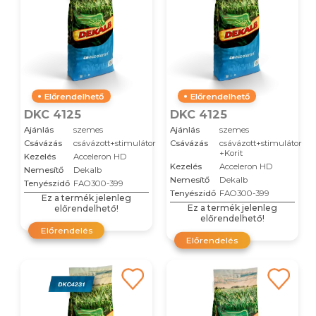
Előrendelhető
Előrendelhető
DKC 4125
DKC 4125
Ajánlás
szemes
Ajánlás
szemes
Csávázás
csávázott+stimulátor
Csávázás
csávázott+stimulátor
+Korit
Kezelés
Acceleron HD
Kezelés
Acceleron HD
Nemesítő
Dekalb
Nemesítő
Dekalb
Tenyészidő
FAO300-399
Tenyészidő
FAO300-399
Ez a termék jelenleg
Ez a termék jelenleg
előrendelhető!
előrendelhető!
Előrendelés
Előrendelés