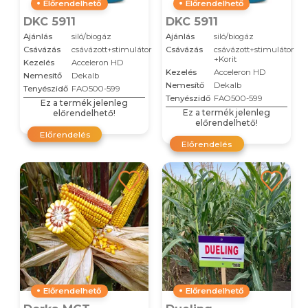
Előrendelhető
Előrendelhető
DKC 5911
DKC 5911
Ajánlás
siló/biogáz
Ajánlás
siló/biogáz
Csávázás
csávázott+stimulátor
Csávázás
csávázott+stimulátor
+Korit
Kezelés
Acceleron HD
Kezelés
Acceleron HD
Nemesítő
Dekalb
Nemesítő
Dekalb
Tenyészidő
FAO500-599
Tenyészidő
FAO500-599
Ez a termék jelenleg
Ez a termék jelenleg
előrendelhető!
előrendelhető!
Előrendelés
Előrendelés
Előrendelhető
Előrendelhető