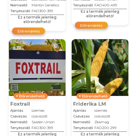
Nemesítő
Marton Genetics
Tenyészidő
FAO400-499
Tenyészidő
FAO300-399
Ez a termék jelenleg
előrendelhető!
Ez a termék jelenleg
előrendelhető!
Előrendelés
Előrendelés
Előrendelhető
Előrendelhető
Foxtrail
Friderika LM
Ajánlás
szemes
Ajánlás
szemes
Csávázás
csávázott
Csávázás
csávázott
Nemesítő
Saaten Union
Nemesítő
Zeamag
Tenyészidő
FAO300-399
Tenyészidő
FAO200-299
Ez a termék jelenleg
Ez a termék jelenleg