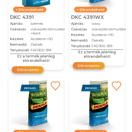
Előrendelhető
Előrendelhető
DKC 4391
DKC 4391WX
Ajánlás
szemes
Ajánlás
waxy
Csávázás
csávázott+stimulátor
Csávázás
csávázott+stimulátor
+Korit
Kezelés
Acceleron HD
Kezelés
Acceleron HD
Nemesítő
Dekalb
Nemesítő
Dekalb
Tenyészidő
FAO300-399
Tenyészidő
FAO300-399
Ez a termék jelenleg
Ez a termék jelenleg
előrendelhető!
előrendelhető!
Előrendelés
Előrendelés