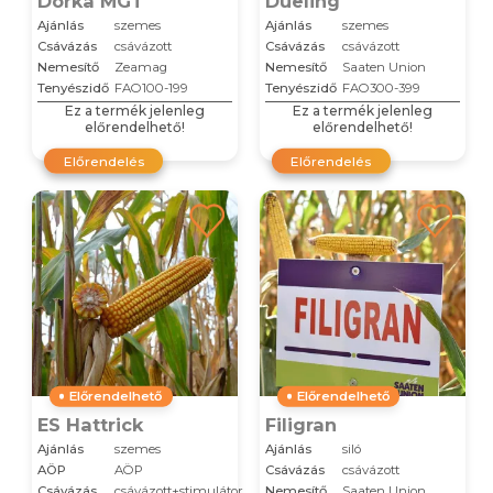
Dorka MGT
Dueling
Ajánlás
szemes
Ajánlás
szemes
Csávázás
csávázott
Csávázás
csávázott
Nemesítő
Zeamag
Nemesítő
Saaten Union
Tenyészidő
FAO100-199
Tenyészidő
FAO300-399
Ez a termék jelenleg
Ez a termék jelenleg
előrendelhető!
előrendelhető!
Előrendelés
Előrendelés
Előrendelhető
Előrendelhető
ES Hattrick
Filigran
Ajánlás
szemes
Ajánlás
siló
AÖP
AÖP
Csávázás
csávázott
Csávázás
csávázott+stimulátor
Nemesítő
Saaten Union