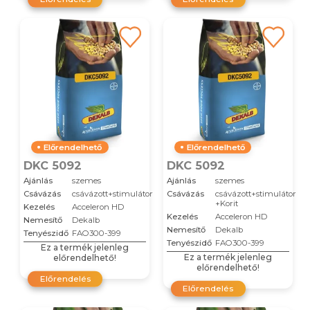
Előrendelhető
Előrendelhető
DKC 5092
DKC 5092
Ajánlás
szemes
Ajánlás
szemes
Csávázás
csávázott+stimulátor
Csávázás
csávázott+stimulátor
+Korit
Kezelés
Acceleron HD
Kezelés
Acceleron HD
Nemesítő
Dekalb
Nemesítő
Dekalb
Tenyészidő
FAO300-399
Tenyészidő
FAO300-399
Ez a termék jelenleg
Ez a termék jelenleg
előrendelhető!
előrendelhető!
Előrendelés
Előrendelés