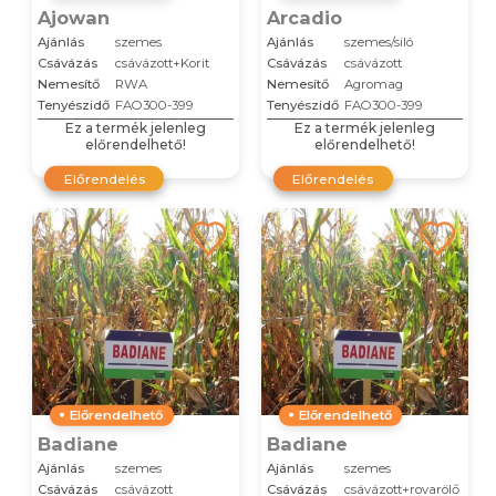
Ajowan
Arcadio
Ajánlás
szemes
Ajánlás
szemes/siló
Csávázás
csávázott+Korit
Csávázás
csávázott
Nemesítő
RWA
Nemesítő
Agromag
Tenyészidő
FAO300-399
Tenyészidő
FAO300-399
Ez a termék jelenleg
Ez a termék jelenleg
előrendelhető!
előrendelhető!
Előrendelés
Előrendelés
Előrendelhető
Előrendelhető
Badiane
Badiane
Ajánlás
szemes
Ajánlás
szemes
Csávázás
csávázott
Csávázás
csávázott+rovarölő