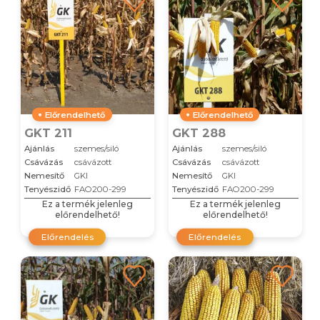
Előrendelhető
Előrendelhető
GKT 211
GKT 288
Ajánlás
szemes/siló
Ajánlás
szemes/siló
Csávázás
csávázott
Csávázás
csávázott
Nemesítő
GKI
Nemesítő
GKI
Tenyészidő
FAO200-299
Tenyészidő
FAO200-299
Ez a termék jelenleg
Ez a termék jelenleg
előrendelhető!
előrendelhető!
Előrendelés
Előrendelés