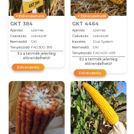
Előrendelhető
Előrendelhető
GKT 384
GKT 4464
Ajánlás
szemes
Ajánlás
szemes
Csávázás
csávázott
Csávázás
csávázott
Nemesítő
GKI
Kezelés
Duo System
Tenyészidő
FAO300-399
Nemesítő
GKI
Tenyészidő
FAO400-499
Ez a termék jelenleg
előrendelhető!
Ez a termék jelenleg
előrendelhető!
Előrendelés
Előrendelés