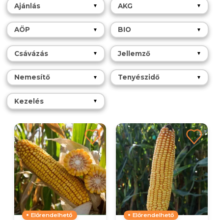
Ajánlás
AKG
▼
▼
AÖP
BIO
▼
▼
Csávázás
Jellemző
▼
▼
Nemesítő
Tenyészidő
▼
▼
Kezelés
▼
Előrendelhető
Előrendelhető