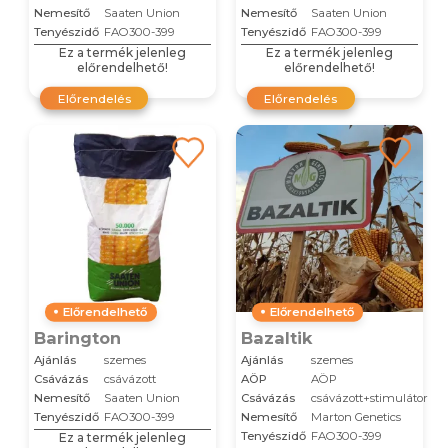
Nemesítő
Saaten Union
Nemesítő
Saaten Union
Tenyészidő
FAO300-399
Tenyészidő
FAO300-399
Ez a termék jelenleg
Ez a termék jelenleg
előrendelhető!
előrendelhető!
Előrendelés
Előrendelés
Előrendelhető
Előrendelhető
Barington
Bazaltik
Ajánlás
szemes
Ajánlás
szemes
Csávázás
csávázott
AÖP
AÖP
Nemesítő
Saaten Union
Csávázás
csávázott+stimulátor
Tenyészidő
FAO300-399
Nemesítő
Marton Genetics
Tenyészidő
FAO300-399
Ez a termék jelenleg