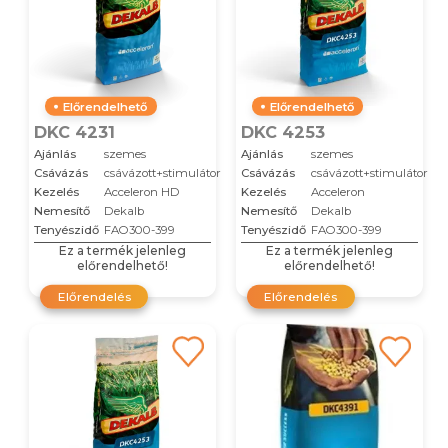
Előrendelhető
Előrendelhető
DKC 4231
DKC 4253
Ajánlás
szemes
Ajánlás
szemes
Csávázás
csávázott+stimulátor
Csávázás
csávázott+stimulátor
Kezelés
Acceleron HD
Kezelés
Acceleron
Nemesítő
Dekalb
Nemesítő
Dekalb
Tenyészidő
FAO300-399
Tenyészidő
FAO300-399
Ez a termék jelenleg
Ez a termék jelenleg
előrendelhető!
előrendelhető!
Előrendelés
Előrendelés