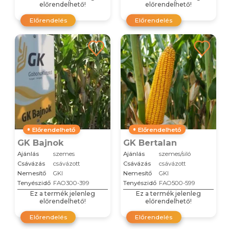
előrendelhető!
előrendelhető!
Előrendelés
Előrendelés
Előrendelhető
Előrendelhető
GK Bajnok
GK Bertalan
Ajánlás
szemes
Ajánlás
szemes/siló
Csávázás
csávázott
Csávázás
csávázott
Nemesítő
GKI
Nemesítő
GKI
Tenyészidő
FAO300-399
Tenyészidő
FAO500-599
Ez a termék jelenleg
Ez a termék jelenleg
előrendelhető!
előrendelhető!
Előrendelés
Előrendelés