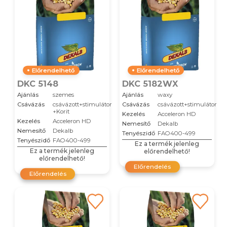
Előrendelhető
Előrendelhető
DKC 5148
DKC 5182WX
Ajánlás
szemes
Ajánlás
waxy
Csávázás
csávázott+stimulátor
Csávázás
csávázott+stimulátor
+Korit
Kezelés
Acceleron HD
Kezelés
Acceleron HD
Nemesítő
Dekalb
Nemesítő
Dekalb
Tenyészidő
FAO400-499
Tenyészidő
FAO400-499
Ez a termék jelenleg
Ez a termék jelenleg
előrendelhető!
előrendelhető!
Előrendelés
Előrendelés