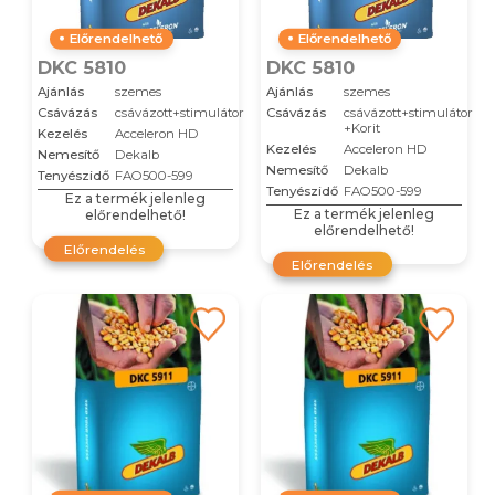
Előrendelhető
Előrendelhető
DKC 5810
DKC 5810
Ajánlás
szemes
Ajánlás
szemes
Csávázás
csávázott+stimulátor
Csávázás
csávázott+stimulátor
+Korit
Kezelés
Acceleron HD
Kezelés
Acceleron HD
Nemesítő
Dekalb
Nemesítő
Dekalb
Tenyészidő
FAO500-599
Tenyészidő
FAO500-599
Ez a termék jelenleg
Ez a termék jelenleg
előrendelhető!
előrendelhető!
Előrendelés
Előrendelés