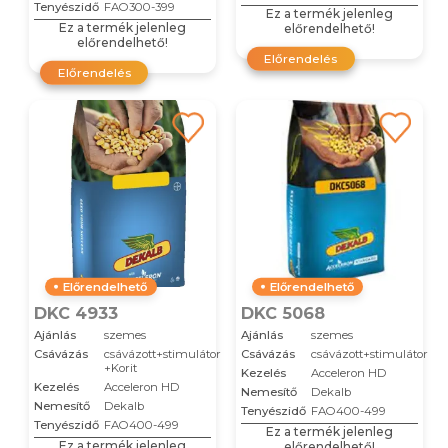
Tenyészidő
FAO300-399
Ez a termék jelenleg
Ez a termék jelenleg
előrendelhető!
előrendelhető!
Előrendelés
Előrendelés
Előrendelhető
Előrendelhető
DKC 4933
DKC 5068
Ajánlás
szemes
Ajánlás
szemes
Csávázás
csávázott+stimulátor
Csávázás
csávázott+stimulátor
+Korit
Kezelés
Acceleron HD
Kezelés
Acceleron HD
Nemesítő
Dekalb
Nemesítő
Dekalb
Tenyészidő
FAO400-499
Tenyészidő
FAO400-499
Ez a termék jelenleg
Ez a termék jelenleg
előrendelhető!