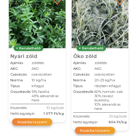
Rendelhető
Rendelhető
Nyári zöld
Öko zöld
Ajánlás
zöldítés
Ajánlás
zöldítés
AKG
AKG
AKG
AKG
Csávázás
csávázatlan
Csávázás
csávázatlan
Norma
10 kg/ha
Norma
20-25 kg/ha
Típus
kifagyó
Típus
részben kifagyó
Összetevők
51% facélia
Összetevők
60% homoki zab
49% alexandriai
30% tavasz
here
bükköny
10% alexandriai
Kiszerelés:
10 kg/zsák
here
Nettó egységár:
1 577 Ft/kg
Kiszerelés:
25 kg/zsák
Kosárba teszem
Nettó egységár:
604 Ft/kg
Kosárba teszem