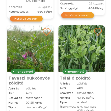
10% bíborhere
Kiszerelés:
25 kg/zsák
Kiszerelés:
25 kg/zsák
Nettó egységár:
434 Ft/kg
Nettó egységár:
440 Ft/kg
Kosárba teszem
Kosárba teszem
Rendelhető
Rendelhető
Tavaszi bükkönyös
Télálló zöldítő
zöldítő
Ajánlás
zöldítés
AKG
AKG
Ajánlás
zöldítés
Csávázás
csávázatlan
AKG
AKG
Norma
40-60 kg/ha
Csávázás
csávázatlan
Típus
áttelelő
Norma
20-25 kg/ha
Összetevők
60% zöld rozs
Típus
részben kifagyó
40% szöszös