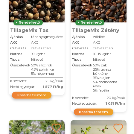
Rendelhető
Rendelhető
TillageMix Tas
TillageMix Zétény
Ajánlás
tápanyagmegkötés
Ajánlás
zöldítés
AKG
AKG
AKG
AKG
Csávázás
csávázatlan
Csávázás
csávázatlan
Norma
10 kg/ha
Norma
10-15 kg/ha
Típus
kifagyó
Típus
kifagyó
Összetevők
50% silócirok
Összetevők
50% zab
45% pohánka
25% tavasz
5% négermag
bükköny
15% olajlen
Kiszerelés:
25 kg/zsák
5% meliorációs
retek
Nettó egységár:
1 577 Ft/kg
5% facélia
Kosárba teszem
Kiszerelés:
20 kg/zsák
Nettó egységár:
1 051 Ft/kg
Kosárba teszem