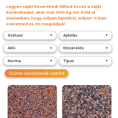
Legyen saját keveréked! Állítsd össze a saját
keverékedet, akár már 600 kg-tól. Küld el
üzenetben, hogy milyen fajokból, milyen %-ban
szeretnéd és mi megoldjuk!
Státusz
Ajánlás
▼
▼
AKG
Kiszerelés
▼
▼
Norma
Típus
▼
▼
Szűrés összetevők szerint