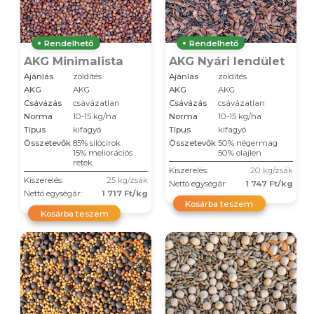
Rendelhető
Rendelhető
AKG Minimalista
AKG Nyári lendület
Ajánlás
zöldítés
Ajánlás
zöldítés
AKG
AKG
AKG
AKG
Csávázás
csávázatlan
Csávázás
csávázatlan
Norma
10-15 kg/ha
Norma
10-15 kg/ha
Típus
kifagyó
Típus
kifagyó
Összetevők
85% silócirok
Összetevők
50% négermag
15% meliorációs
50% olajlen
retek
Kiszerelés:
20 kg/zsák
Kiszerelés:
25 kg/zsák
Nettó egységár:
1 747 Ft/kg
Nettó egységár:
1 717 Ft/kg
Kosárba teszem
Kosárba teszem