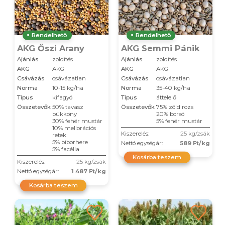
Rendelhető
Rendelhető
AKG Őszi Arany
AKG Semmi Pánik
Ajánlás
zöldítés
Ajánlás
zöldítés
AKG
AKG
AKG
AKG
Csávázás
csávázatlan
Csávázás
csávázatlan
Norma
10-15 kg/ha
Norma
35-40 kg/ha
Típus
kifagyó
Típus
áttelelő
Összetevők
50% tavasz
Összetevők
75% zöld rozs
bükköny
20% borsó
30% fehér mustár
5% fehér mustár
10% meliorációs
Kiszerelés:
25 kg/zsák
retek
5% bíborhere
Nettó egységár:
589 Ft/kg
5% facélia
Kosárba teszem
Kiszerelés:
25 kg/zsák
Nettó egységár:
1 487 Ft/kg
Kosárba teszem