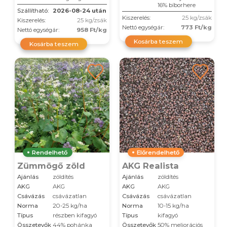
16% bíborhere
Szállítható:
2026-08-24 után
Kiszerelés:
25 kg/zsák
Kiszerelés:
25 kg/zsák
Nettó egységár:
773 Ft/kg
Nettó egységár:
958 Ft/kg
Kosárba teszem
Kosárba teszem
Rendelhető
Előrendelhető
Zümmögő zöld
AKG Realista
Ajánlás
zöldítés
Ajánlás
zöldítés
AKG
AKG
AKG
AKG
Csávázás
csávázatlan
Csávázás
csávázatlan
Norma
20-25 kg/ha
Norma
10-15 kg/ha
Típus
részben kifagyó
Típus
kifagyó
Összetevők
44% pohánka
Összetevők
50% meliorációs