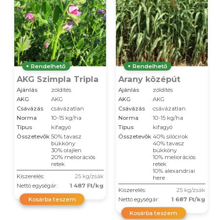
Rendelhető
Rendelhető
AKG Szimpla Tripla
Arany középút
Ajánlás
zöldítés
Ajánlás
zöldítés
AKG
AKG
AKG
AKG
Csávázás
csávázatlan
Csávázás
csávázatlan
Norma
10-15 kg/ha
Norma
10-15 kg/ha
Típus
kifagyó
Típus
kifagyó
Összetevők
50% tavasz
Összetevők
40% silócirok
bükköny
40% tavasz
30% olajlen
bükköny
20% meliorációs
10% meliorációs
retek
retek
10% alexandriai
Kiszerelés:
25 kg/zsák
here
Nettó egységár:
1 487 Ft/kg
Kiszerelés:
25 kg/zsák
Kosárba teszem
Nettó egységár:
1 687 Ft/kg
Kosárba teszem