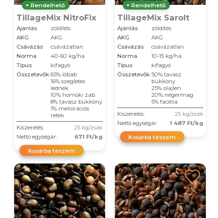
Rendelhető
Rendelhető
TillageMix NitroFix
TillageMix Sarolt
Ajánlás
zöldítés
Ajánlás
zöldítés
AKG
AKG
AKG
AKG
Csávázás
csávázatlan
Csávázás
csávázatlan
Norma
40-60 kg/ha
Norma
10-15 kg/ha
Típus
kifagyó
Típus
kifagyó
Összetevők
65% lóbab
Összetevők
50% tavasz
16% szegletes
bükköny
lednek
25% olajlen
10% homoki zab
20% négermag
8% tavasz bükköny
5% facélia
1% meliorációs
Kiszerelés:
25 kg/zsák
retek
Nettó egységár:
1 487 Ft/kg
Kiszerelés:
25 kg/zsák
Nettó egységár:
671 Ft/kg
Kosárba teszem
Kosárba teszem