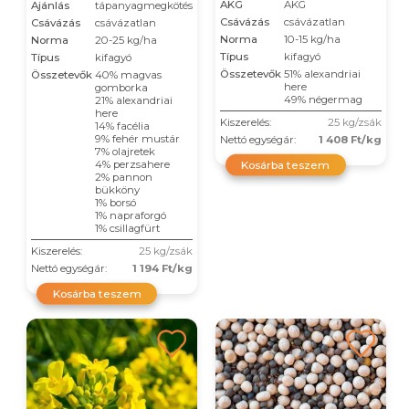
AKG
AKG
Ajánlás
tápanyagmegkötés
Csávázás
csávázatlan
Csávázás
csávázatlan
Norma
10-15 kg/ha
Norma
20-25 kg/ha
Típus
kifagyó
Típus
kifagyó
Összetevők
51% alexandriai
Összetevők
40% magvas
here
gomborka
49% négermag
21% alexandriai
here
Kiszerelés:
25 kg/zsák
14% facélia
9% fehér mustár
Nettó egységár:
1 408 Ft/kg
7% olajretek
4% perzsahere
Kosárba teszem
2% pannon
bükköny
1% borsó
1% napraforgó
1% csillagfürt
Kiszerelés:
25 kg/zsák
Nettó egységár:
1 194 Ft/kg
Kosárba teszem