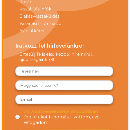
Kosár
Kiszállítás infók
Elállás-visszaküldés
Vásárlási Információ
Ajánlatkérés
Iratkozz fel hírlevelünkre!
Értesülj Te is első kézből híreinkről,
újdonságainkról!
Az Adatvédelmi Nyilatkozatban
foglaltakat tudomásul vettem, azt
elfogadom.