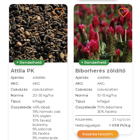
Rendelhető
Rendelhető
Attila PK
Bíborherés zöldítő
Ajánlás
zöldítés
Ajánlás
zöldítés
AKG
AKG
AKG
AKG
Csávázás
csávázatlan
Csávázás
csávázatlan
Norma
20-35 kg/ha
Norma
10-15 kg/ha
Típus
kifagyó
Típus
kifagyó
Összetevők
45% lóbab
Összetevők
70% bíborhere
15% homoki zab
30% facélia
10% olajlen
Kiszerelés:
25 kg/zsák
10% tavasz
bükköny
Nettó egységár:
1 038 Ft/kg
5% silócirok
5% facélia
Kosárba teszem
5% meliorációs