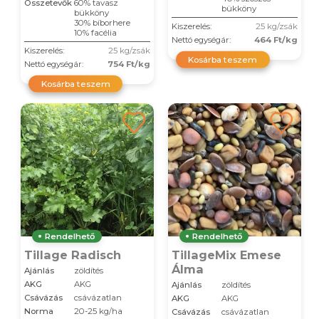
Összetevők
60% tavasz
bükköny
bükköny
30% bíborhere
Kiszerelés:
25 kg/zsák
10% facélia
Nettó egységár:
464 Ft/kg
Kiszerelés:
25 kg/zsák
Kosárba teszem
Nettó egységár:
754 Ft/kg
Kosárba teszem
Rendelhető
Rendelhető
Tillage Radisch
TillageMix Emese
Álma
Ajánlás
zöldítés
AKG
AKG
Ajánlás
zöldítés
Csávázás
csávázatlan
AKG
AKG
Norma
20-25 kg/ha
Csávázás
csávázatlan