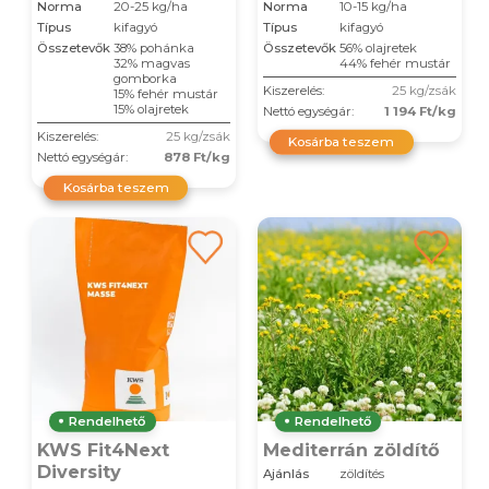
Norma
20-25 kg/ha
Norma
10-15 kg/ha
Típus
kifagyó
Típus
kifagyó
Összetevők
38% pohánka
Összetevők
56% olajretek
32% magvas
44% fehér mustár
gomborka
Kiszerelés:
25 kg/zsák
15% fehér mustár
15% olajretek
Nettó egységár:
1 194 Ft/kg
Kiszerelés:
25 kg/zsák
Kosárba teszem
Nettó egységár:
878 Ft/kg
Kosárba teszem
Rendelhető
Rendelhető
KWS Fit4Next
Mediterrán zöldítő
Diversity
Ajánlás
zöldítés