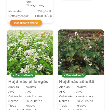
retek
5% négermag
Kiszerelés:
25 kg/zsák
Nettó egységár:
1 038 Ft/kg
Kosárba teszem
Rendelhető
Rendelhető
Hajdinás pillangós
Hajdinás zöldítő
Ajánlás
zöldítés
Ajánlás
zöldítés
AKG
AKG
AKG
AKG
Csávázás
csávázatlan
Csávázás
csávázatlan
Norma
20-25 kg/ha
Norma
20-25 kg/ha
Típus
kifagyó
Típus
kifagyó