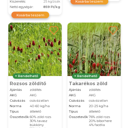
Kosárba teszem
Kiszerelés:
25 kg/zsák
Nettó egységár:
859 Ft/kg
Kosárba teszem
Rendelhető
Rendelhető
Rozsos zöldítő
Takarékos zöld
Ajánlás
zöldítés
Ajánlás
zöldítés
AKG
AKG
AKG
AKG
Csávázás
csávázatlan
Csávázás
csávázatlan
Norma
40-60 kg/ha
Norma
20-25 kg/ha
Típus
áttelelő
Típus
áttelelő
Összetevők
60% zöld rozs
Összetevők
76% zöld rozs
30% tavasz
20% bíborhere
bükköny
4% facélia