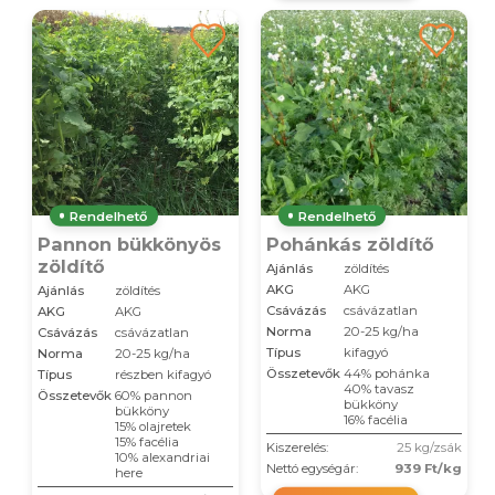
Rendelhető
Rendelhető
Pannon bükkönyös
Pohánkás zöldítő
zöldítő
Ajánlás
zöldítés
AKG
AKG
Ajánlás
zöldítés
Csávázás
csávázatlan
AKG
AKG
Norma
20-25 kg/ha
Csávázás
csávázatlan
Típus
kifagyó
Norma
20-25 kg/ha
Összetevők
44% pohánka
Típus
részben kifagyó
40% tavasz
Összetevők
60% pannon
bükköny
bükköny
16% facélia
15% olajretek
15% facélia
Kiszerelés:
25 kg/zsák
10% alexandriai
Nettó egységár:
939 Ft/kg
here