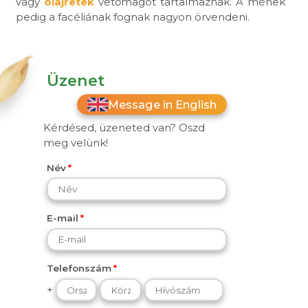
vagy
olajretek
vetőmagot tartalmaznak. A méhek
pedig a facéliának fognak nagyon örvendeni.
Üzenet
Message in English
Kérdésed, üzeneted van? Oszd
meg velünk!
Név
E-mail
Telefonszám
+