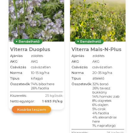
Rendelhető
Rendelhető
Viterra Duoplus
Viterra Mais-N-Plus
Ajánlás
zöldítés
Ajánlás
zöldítés
AKG
AKG
AKG
AKG
Csávázás
csávázatlan
Csávázás
csávázatlan
Norma
10-15 kg/ha
Norma
20-35 kg/ha
Típus
kifagyó
Típus
áttelelő
Összetevők
74% bíborhere
Összetevők
32% borsó
26% facélia
26% tavasz
bükköny
Kiszerelés:
25 kg/zsák
14% homoki zab
8% olajretek
Nettó egységár:
1 693 Ft/kg
6% olajlen
5% cirok
Kosárba teszem
4% facélia
4% alexandriai
here
1% napraforgó
Kiszerelés:
25 kg/zsák