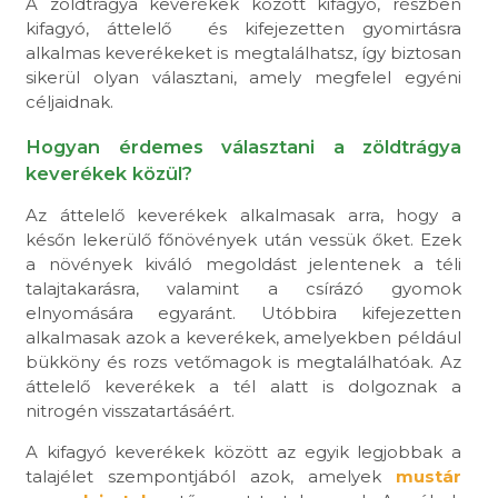
A zöldtrágya keverékek között kifagyó, részben
kifagyó, áttelelő és kifejezetten gyomirtásra
alkalmas keverékeket is megtalálhatsz, így biztosan
sikerül olyan választani, amely megfelel egyéni
céljaidnak.
Hogyan érdemes választani a zöldtrágya
keverékek közül?
Az áttelelő keverékek alkalmasak arra, hogy a
későn lekerülő főnövények után vessük őket. Ezek
a növények kiváló megoldást jelentenek a téli
talajtakarásra, valamint a csírázó gyomok
elnyomására egyaránt. Utóbbira kifejezetten
alkalmasak azok a keverékek, amelyekben például
bükköny és rozs vetőmagok is megtalálhatóak. Az
áttelelő keverékek a tél alatt is dolgoznak a
nitrogén visszatartásáért.
A kifagyó keverékek között az egyik legjobbak a
talajélet szempontjából azok, amelyek
mustár