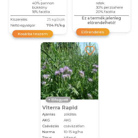
40% pannon
retek
bükköny
30% perzsahere
16% facélia
20% facélia
Ez a termék jelenleg
Kiszerelés:
25 kg/zsák
előrendelhető!
Nettó egységár:
704 Ft/kg
Előrendelés
Kosárba teszem
Elfogyott
Viterra Rapid
Ajánlás
zöldítés
AKG
AKG
Csávázás
csávázatlan
Norma
10-15 kg/ha
Típus
kifagyó