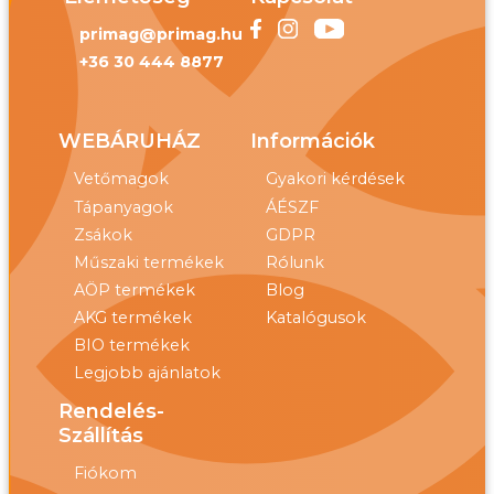
primag@primag.hu
+36 30 444 8877
WEBÁRUHÁZ
Információk
Vetőmagok
Gyakori kérdések
Tápanyagok
ÁÉSZF
Zsákok
GDPR
Műszaki termékek
Rólunk
AÖP termékek
Blog
AKG termékek
Katalógusok
BIO termékek
Legjobb ajánlatok
Rendelés-
Szállítás
Fiókom