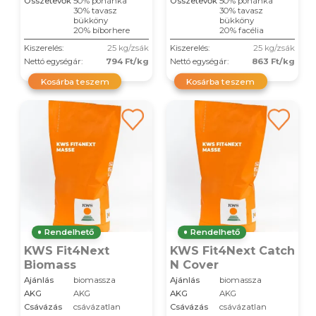
Összetevők
50% pohánka
Összetevők
50% pohánka
30% tavasz
30% tavasz
bükköny
bükköny
20% bíborhere
20% facélia
Kiszerelés:
25 kg/zsák
Kiszerelés:
25 kg/zsák
Nettó egységár:
794 Ft/kg
Nettó egységár:
863 Ft/kg
Kosárba teszem
Kosárba teszem
Rendelhető
Rendelhető
KWS Fit4Next
KWS Fit4Next Catch
Biomass
N Cover
Ajánlás
biomassza
Ajánlás
biomassza
AKG
AKG
AKG
AKG
Csávázás
csávázatlan
Csávázás
csávázatlan