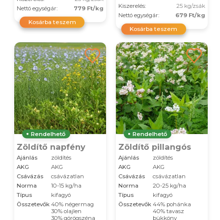
Kiszerelés:
25 kg/zsák
Nettó egységár:
779 Ft/kg
Nettó egységár:
679 Ft/kg
Kosárba teszem
Kosárba teszem
Rendelhető
Rendelhető
Zöldítő napfény
Zöldítő pillangós
Ajánlás
zöldítés
Ajánlás
zöldítés
AKG
AKG
AKG
AKG
Csávázás
csávázatlan
Csávázás
csávázatlan
Norma
10-15 kg/ha
Norma
20-25 kg/ha
Típus
kifagyó
Típus
kifagyó
Összetevők
40% négermag
Összetevők
44% pohánka
30% olajlen
40% tavasz
30% görögszéna
bükköny