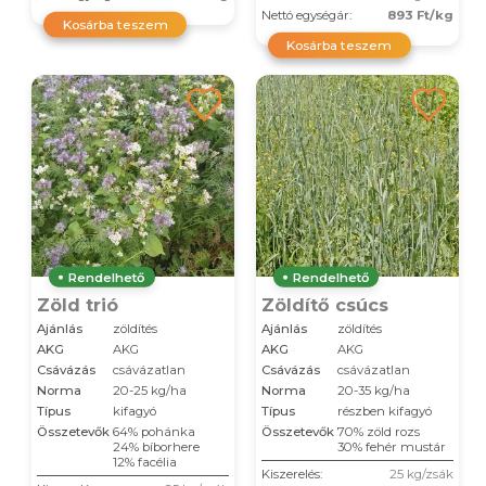
Nettó egységár:
893 Ft/kg
Kosárba teszem
Kosárba teszem
Rendelhető
Rendelhető
Zöld trió
Zöldítő csúcs
Ajánlás
zöldítés
Ajánlás
zöldítés
AKG
AKG
AKG
AKG
Csávázás
csávázatlan
Csávázás
csávázatlan
Norma
20-25 kg/ha
Norma
20-35 kg/ha
Típus
kifagyó
Típus
részben kifagyó
Összetevők
64% pohánka
Összetevők
70% zöld rozs
24% bíborhere
30% fehér mustár
12% facélia
Kiszerelés:
25 kg/zsák