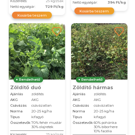
Kiszerelés:
25 kg/zsák
Nettó egységár:
394 Ft/kg
Nettó egységár:
729 Ft/kg
Kosárba teszem
Kosárba teszem
Rendelhető
Rendelhető
Zöldítő duó
Zöldítő hármas
Ajánlás
zöldítés
Ajánlás
zöldítés
AKG
AKG
AKG
AKG
Csávázás
csávázatlan
Csávázás
csávázatlan
Norma
20-25 kg/ha
Norma
20-25 kg/ha
Típus
kifagyó
Típus
kifagyó
Összetevők
70% fehér mustár
Összetevők
60% pohánka
30% olajretek
30% bíborhere
10% facélia
Kiszerelés:
25 kg/zsák