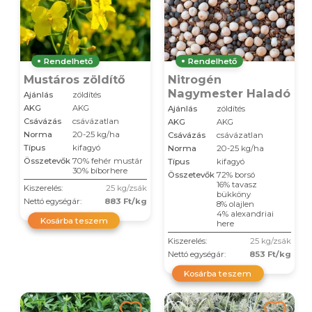
Rendelhető
Rendelhető
Mustáros zöldítő
Nitrogén
Nagymester Haladó
Ajánlás
zöldítés
AKG
AKG
Ajánlás
zöldítés
Csávázás
csávázatlan
AKG
AKG
Norma
20-25 kg/ha
Csávázás
csávázatlan
Típus
kifagyó
Norma
20-25 kg/ha
Összetevők
70% fehér mustár
Típus
kifagyó
30% bíborhere
Összetevők
72% borsó
16% tavasz
Kiszerelés:
25 kg/zsák
bükköny
Nettó egységár:
883 Ft/kg
8% olajlen
4% alexandriai
Kosárba teszem
here
Kiszerelés:
25 kg/zsák
Nettó egységár:
853 Ft/kg
Kosárba teszem