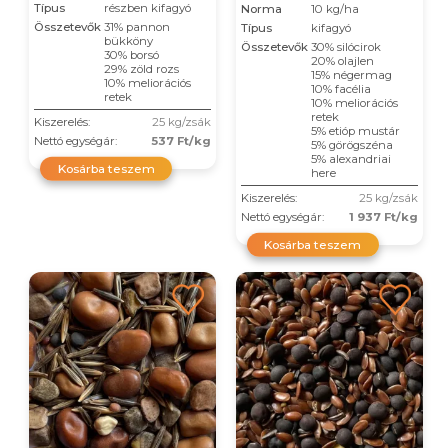
Típus
részben kifagyó
Norma
10 kg/ha
Összetevők
31% pannon
Típus
kifagyó
bükköny
Összetevők
30% silócirok
30% borsó
20% olajlen
29% zöld rozs
15% négermag
10% meliorációs
10% facélia
retek
10% meliorációs
retek
Kiszerelés:
25 kg/zsák
5% etióp mustár
Nettó egységár:
537 Ft/kg
5% görögszéna
5% alexandriai
Kosárba teszem
here
Kiszerelés:
25 kg/zsák
Nettó egységár:
1 937 Ft/kg
Kosárba teszem