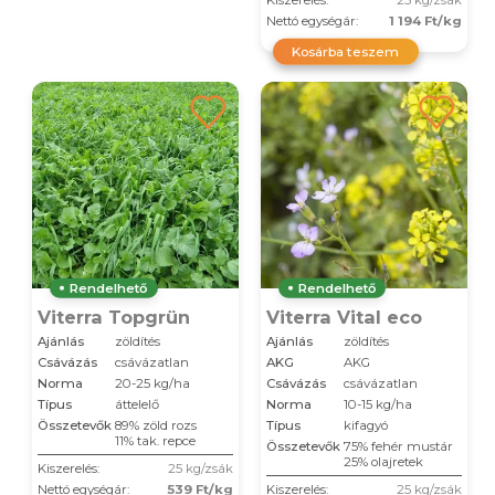
Nettó egységár:
1 194 Ft/kg
Kosárba teszem
Rendelhető
Rendelhető
Viterra Topgrün
Viterra Vital eco
Ajánlás
zöldítés
Ajánlás
zöldítés
Csávázás
csávázatlan
AKG
AKG
Norma
20-25 kg/ha
Csávázás
csávázatlan
Típus
áttelelő
Norma
10-15 kg/ha
Összetevők
89% zöld rozs
Típus
kifagyó
11% tak. repce
Összetevők
75% fehér mustár
25% olajretek
Kiszerelés:
25 kg/zsák
Nettó egységár:
539 Ft/kg
Kiszerelés:
25 kg/zsák