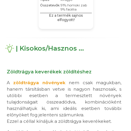
Összetevők
91% homoki zab
9% facélia
Ez a termék sajnos
elfogyott!
| Kisokos/Hasznos ...
Zöldtrágya keverékek zöldítéshez
A
zöldtrágya növények
nem csak magukban,
hanem társításban vetve is nagyon hasznosak, s
utóbbi esetben a termesztett növények
tulajdonságait összeadódva, kombinációként
használhatjuk ki, ami ideális esetben további
előnyöket fog jelenteni számunkra.
Ezzel a céllal kínáljuk a zöldtrágya keverékeket.