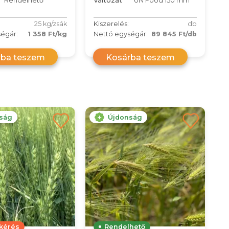
Rendelhető
Változat
UN Food 150 mm
25 kg/zsák
Kiszerelés:
db
égár:
1 358 Ft/kg
Nettó egységár:
89 845 Ft/db
rba teszem
Kosárba teszem
ság
Újdonság
tkérés
Rendelhető