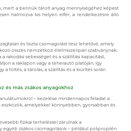
y, mert a bennük tárolt anyag mennyiségéhez képest
sen halmozva kis helyen elfér, a rendelkezésre álló
zagtalan és tiszta csomagolást tesz lehetővé, amely
kozó összes nemzetközi élelmiszeripari szabványnak,
a rakodási sebességet és a szállítási kapacitást,
lljon a raklapon vagy a teherautó platóján, így
töltés, a tárolás, a szállítás és a kiürítés során
hoz és más zsákos anyagokhoz
granulátumokról – kezelése mindennapos feladat a
lis eszközök, amelyekkel könnyebben, gyorsabban és
esebb fizikai terheléssel zárulnak a
y egyéb zsákos csomagolások – például polipropilén