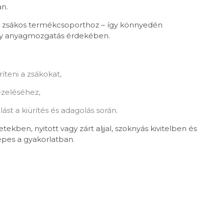
an.
 a zsákos termékcsoporthoz – így könnyedén
ony anyagmozgatás érdekében.
teni a zsákokat,
ezeléséhez,
st a kiürítés és adagolás során.
ben, nyitott vagy zárt aljjal, szoknyás kivitelben és
épes a gyakorlatban.