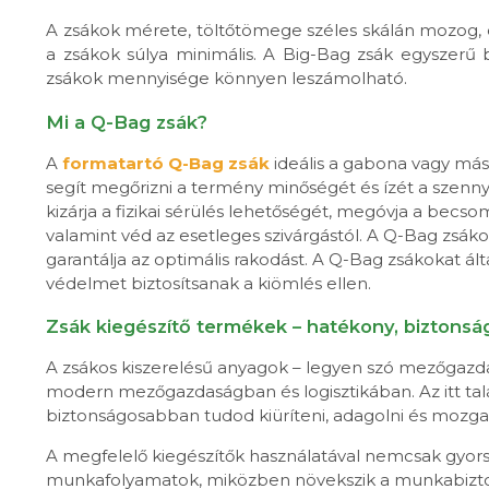
A zsákok mérete, töltőtömege széles skálán mozog,
a zsákok súlya minimális. A Big-Bag zsák egyszerű 
zsákok mennyisége könnyen leszámolható.
Mi a Q-Bag zsák?
A
formatartó Q-Bag zsák
ideális a gabona vagy más
segít megőrizni a termény minőségét és ízét a szenn
kizárja a fizikai sérülés lehetőségét, megóvja a becsom
valamint véd az esetleges szivárgástól. A Q-Bag zsáko
garantálja az optimális rakodást. A Q-Bag zsákokat által
védelmet biztosítsanak a kiömlés ellen.
Zsák kiegészítő termékek – hatékony, bizton
A zsákos kiszerelésű anyagok – legyen szó mezőgazda
modern mezőgazdaságban és logisztikában. Az itt ta
biztonságosabban tudod kiüríteni, adagolni és mozga
A megfelelő kiegészítők használatával nemcsak gyors
munkafolyamatok, miközben növekszik a munkabizton