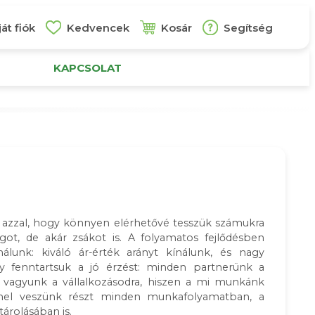
át fiók
Kedvencek
Kosár
Segítség
KAPCSOLAT
 azzal, hogy könnyen elérhetővé tesszük számukra
ot, de akár zsákot is. A folyamatos fejlődésben
álunk: kiváló ár-érték arányt kínálunk, és nagy
gy fenntartsuk a jó érzést: minden partnerünk a
 vagyunk a vállalkozásodra, hiszen a mi munkánk
mel veszünk részt minden munkafolyamatban, a
árolásában is.