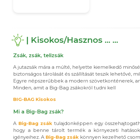
| Kisokos/Hasznos ... ...
Zsák, zsák, telizsák
A jutazsák mára a múlté, helyette kiemelkedő minős
biztonságos tárolását és szállítását teszik lehetővé, 
Egyre népszerűbbek a modern szövetkonténerek, amely
Minden, amit a Big-Bag zsákokról tudni kell
BIG-BAG Kisokos
Mi a Big-Bag zsák?
A
Big-Bag zsák
tulajdonképpen egy összehajtogathat
hogy a benne tárolt termék a környezeti hatásokt
igényeihez. A
Big-Bag zsák
könnyen kezelhető csomago