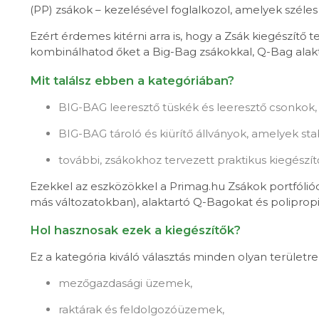
(PP) zsákok – kezelésével foglalkozol, amelyek széle
Ezért érdemes kitérni arra is, hogy a Zsák kiegészí
kombinálhatod őket a Big-Bag zsákokkal, Q-Bag alak
Mit találsz ebben a kategóriában?
BIG-BAG leeresztő tüskék és leeresztő csonkok,
BIG-BAG tároló és kiürítő állványok, amelyek st
további, zsákokhoz tervezett praktikus kiegészí
Ezekkel az eszközökkel a Primag.hu Zsákok portfóliód
más változatokban), alaktartó Q-Bagokat és polipropi
Hol hasznosak ezek a kiegészítők?
Ez a kategória kiváló választás minden olyan területr
mezőgazdasági üzemek,
raktárak és feldolgozóüzemek,