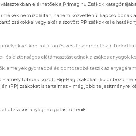
s választékban elérhetőek a Primag.hu Zsákok kategóriájáb
tő termékek nem izoláltan, hanem közvetlenül kapcsolódnak
tartó zsákokkal vagy akár a szövött PP zsákokkal a haték
 amelyekkel kontrolláltan és veszteségmentesen tudod kiürí
abil és biztonságos alátámasztást adnak a zsákos anyagok k
tők, amelyek gyorsabbá és pontosabbá teszik az anyagáramlá
 – amely többek között Big-Bag zsákokat (különböző méretek
lén (PP) zsákokat is tartalmaz – még jobb teljesítményre k
e, ahol zsákos anyagmozgatás történik: