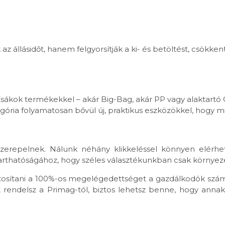
 az állásidőt, hanem felgyorsítják a ki- és betöltést, csökk
sákok termékekkel – akár Big-Bag, akár PP vagy alaktartó Q
ória folyamatosan bővül új, praktikus eszközökkel, hogy m
 szerepelnek. Nálunk néhány klikkeléssel könnyen elérhe
arthatóságához, hogy széles választékunkban csak környez
ztosítani a 100%-os megelégedettséget a gazdálkodók szá
endelsz a Primag-tól, biztos lehetsz benne, hogy annak