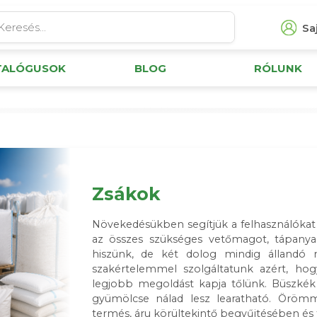
Saj
TALÓGUSOK
BLOG
RÓLUNK
Zsákok
Növekedésükben segítjük a felhasználókat
az összes szükséges vetőmagot, tápanyag
hiszünk, de két dolog mindig állandó n
szakértelemmel szolgáltatunk azért, ho
legjobb megoldást kapja tőlünk. Büszkék
gyümölcse nálad lesz learatható. Öröm
termés, áru körültekintő begyűjtésében és t