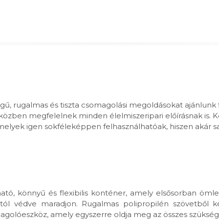
égű, rugalmas és tiszta csomagolási megoldásokat ajánlun
miközben megfelelnek minden élelmiszeripari előírásnak is. K
ek igen sokféleképpen felhasználhatóak, hiszen akár saját
ó, könnyű és flexibilis konténer, amely elsősorban ömlesz
ól védve maradjon. Rugalmas polipropilén szövetből ké
lóeszköz, amely egyszerre oldja meg az összes szükséges fe