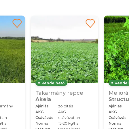
Rendelhető
Rendel
Takarmány repce
Meliorá
Akela
Structu
armány
Ajánlás
zöldítés
Ajánlás
AKG
AKG
AKG
tlan
Csávázás
csávázatlan
Csávázás
g/ha
Norma
15-20 kg/ha
Norma