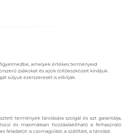
k figyelmedbe, amelyek értékes terményeid
orszerű zsákokat és azok töltőeszközeit kínáljuk.
 súlyuk ezerszeresét is elbírják.
tett termények tárolására szolgál és azt garantálja,
szül és maximálisan hozzáalakítható a felhasználó
ladatot: a csomagolást, a szállítást, a tárolást.