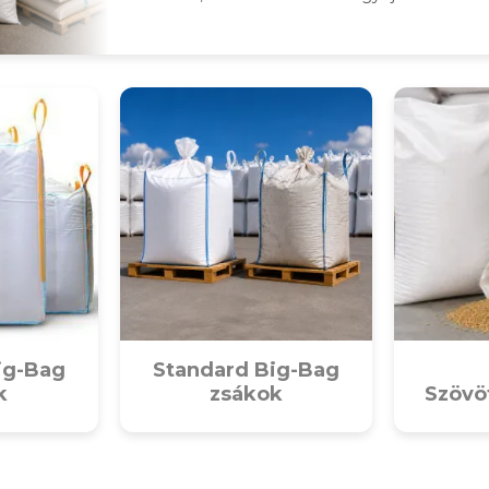
ig-Bag
Standard Big-Bag
k
zsákok
Szövö