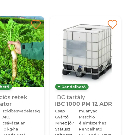
hető
Rendelhető
ciós retek
IBC tartály
ator
IBC 1000 PM 12 ADR
zöldítés/vadeleség
Csap
műanyag
AKG
Gyártó
Maschio
csávázatlan
Mihez jó?
élelmiszerhez
10 kg/ha
Státusz
Rendelhető