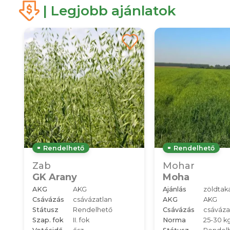
| Legjobb ajánlatok
Rendelhető
Rendelhető
Zab
Mohar
GK Arany
Moha
AKG
AKG
Ajánlás
zöldtak
Csávázás
csávázatlan
AKG
AKG
Státusz
Rendelhető
Csávázás
csáváza
Szap. fok
II. fok
Norma
25-30 k