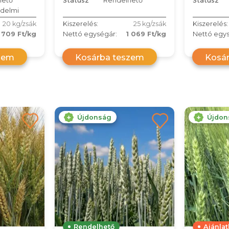
hető
Státusz
Rendelhető
Státusz
delmi
20 kg/zsák
Kiszerelés:
25 kg/zsák
Kiszerelés:
709 Ft/kg
Nettó egységár:
1 069 Ft/kg
Nettó egys
zem
Kosárba teszem
Kosá
Újdonság
Újdon
Rendelhető
Ajánla