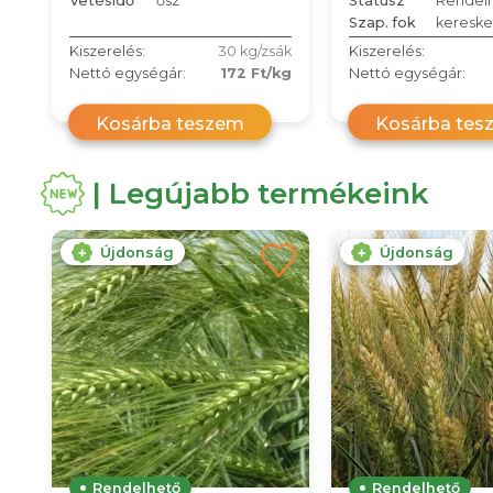
Vetésidő
ősz
Státusz
Rendel
Szap. fok
kereske
Kiszerelés:
30 kg/zsák
Kiszerelés:
Nettó egységár:
172 Ft/kg
Nettó egységár:
Kosárba teszem
Kosárba tes
| Legújabb termékeink
Újdonság
Újdonság
Rendelhető
Rendelhető