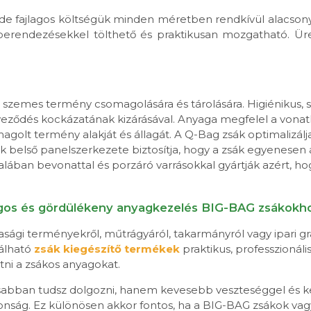
 de fajlagos költségük minden méretben rendkívül alacson
berendezésekkel tölthető és praktikusan mozgatható. Üre
 szemes termény csomagolására és tárolására. Higiénikus, s
yeződés kockázatának kizárásával. Anyaga megfelel a vonat
agolt termény alakját és állagát. A Q-Bag zsák optimalizálja 
k belső panelszerkezete biztosítja, hogy a zsák egyenesen á
ában bevonattal és porzáró varrásokkal gyártják azért, hogy a 
ságos és gördülékeny anyagkezelés BIG-BAG zsákok
sági terményekről, műtrágyáról, takarmányról vagy ipari 
lálható
zsák kiegészítő termékek
praktikus, professzioná
tni a zsákos anyagokat.
abban tudsz dolgozni, hanem kevesebb veszteséggel és kev
ság. Ez különösen akkor fontos, ha a BIG-BAG zsákok vag