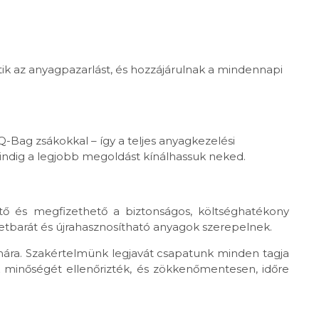
entik az anyagpazarlást, és hozzájárulnak a mindennapi
-Bag zsákokkal – így a teljes anyagkezelési
indig a legjobb megoldást kínálhassuk neked.
tő és megfizethető a biztonságos, költséghatékony
etbarát és újrahasznosítható anyagok szerepelnek.
mára. Szakértelmünk legjavát csapatunk minden tagja
 minőségét ellenőrizték, és zökkenőmentesen, időre