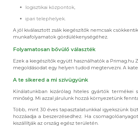
logisztikai központok,
ipari telephelyek.
A jól kiválasztott zsák kiegészítők nemcsak csökkentik
munkafolyamatok gördülékenységéhez.
Folyamatosan bővülő választék
Ezek a kiegészítők együtt használhatók a Primag.hu Z
megoldásodat egy helyen tudod megtervezni. A kateg
A te sikered a mi szívügyünk
Kínálatunkban kizárólag hiteles gyártók termékei
minőség. Mi azzal járulunk hozzá környezetünk fennt
Több, mint 30 éves tapasztalatunkkal igyekszünk bi
hozzáadja a beszerzésedhez. Ha csomagolóanyagot r
kiszállítják az ország egész területén.