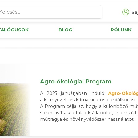
Saj
TALÓGUSOK
BLOG
RÓLUNK
Agro-ökológiai Program
A 2023 januárjában induló
Agro-Ökoló
a környezet- és klímatudatos gazdálkodási 
A Program célja az, hogy a különböző műv
során javítsuk a talajok állapotát, jellemző
műtrágya és növényvédőszer használatot.