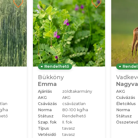
Rendelhető
Rendel
Bükköny
Vadkev
Emma
Nagyva
Ajánlás
zöldtakarmány
AKG
AKG
AKG
Csávázás
tlan
Csávázás
csávázatlan
Életciklus
g/ha
Norma
80-100 kg/ha
Norma
hető
Státusz
Rendelhető
Státusz
Szap. fok
II. fok
Összetev
Típus
tavasz
Vetésidő
tavasz