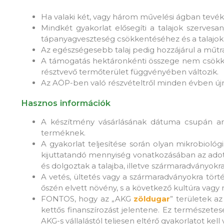
Ha valaki két, vagy három művelési ágban tevé
Mindkét gyakorlat elősegíti a talajok szervesany
tápanyagveszteség csökkentéséhez és a talajok 
Az egészségesebb talaj pedig hozzájárul a műt
A támogatás hektáronkénti összege nem csökke
résztvevő termőterület függvényében változik.
Az AÖP-ben való részvételtről minden évben újr
Hasznos információk
A készítmény vásárlásának dátuma csupán anny
terméknek.
A gyakorlat teljesítése során olyan mikrobiológ
kijuttatandó mennyiség vonatkozásában az adott
és dolgoztak a talajba, illetve szármaradványokra 
A vetés, ültetés vagy a szármaradványokra törté
őszén elvett növény, s a következő kultúra vagy 
FONTOS, hogy az „AKG
zöldugar
” területek a
kettős finanszírozást jelentene. Ez természet
AKG-s vállalástól teljesen eltérő gyakorlatot kel