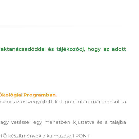
szaktanácsadóddal és tájékozódj, hogy az adott
Ökológiai Programban.
kkor az összegyűjtött két pont után már jogosult a
gy vetéssel egy menetben kijuttatva és a talajba
Ő készítmények alkalmazása:1 PONT