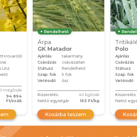
Rendelhető
Rendel
Árpa
Tritikál
GK Matador
Polo
tt+rovarölő
Ajánlás
takarmány
Ajánlás
rai
Csávázás
csávázatlan
Csávázás
 Linz
Státusz
Rendelhető
Státusz
hető
Szap. fok
II. fok
Szap. fok
Vetésidő
ősz
Vetésidő
lió mag/zsák
Kiszerelés:
40 kg/zsák
Kiszerelés:
94 894
Ft/zsák
Nettó egységár:
163 Ft/kg
Nettó egys
zem
Kosárba teszem
Kosá