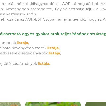
tkorlát nélkül „kihagyhatók” az AÖP támogatásból. Az 
en. Amennyiben szerepelteti, úgy választhatja rájuk a köv
ta a kaszálások során.
k kizárva az AÖP-ből. Csupán annyi a teendő, hogy az AKG-
lasztható egyes gyakorlatok teljesítéséhez szüksége
 feromonok
listája,
nálható növényvédő szerek
listája,
védő szerek, segédanyagok
listája
,
megkötő készítmények
listája,