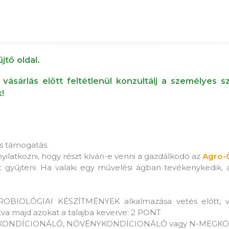
jtő oldal.
 vásárlás előtt feltétlenül konzultálj a személyes 
!
s támogatás.
yilatkozni, hogy részt kíván-e venni a gazdálkodó az
Agro-
yűjteni. Ha valaki egy művelési ágban tevékenykedik, a
ROBIOLÓGIAI KÉSZÍTMÉNYEK alkalmazása vetés előtt, va
atva majd azokat a talajba keverve: 2 PONT
LAJKONDÍCIONÁLÓ, NÖVÉNYKONDÍCIONÁLÓ vagy N-MEGKÖT