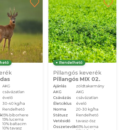
hető
Rendelhető
erék
Pillangós keverék
das
Pillangós MIX 02.
AKG
Ajánlás
zöldtakarmány
csávázatlan
AKG
AKG
évelő
Csávázás
csávázatlan
30-40 kg/ha
Életciklus
évelő
Rendelhető
Norma
20-30 kg/ha
ők
15% bíborhere
Státusz
Rendelhető
15% lucerna
Vetésidő
tavasz-ősz
10% baltacim
Összetevők
65% lucerna
10% tavasz