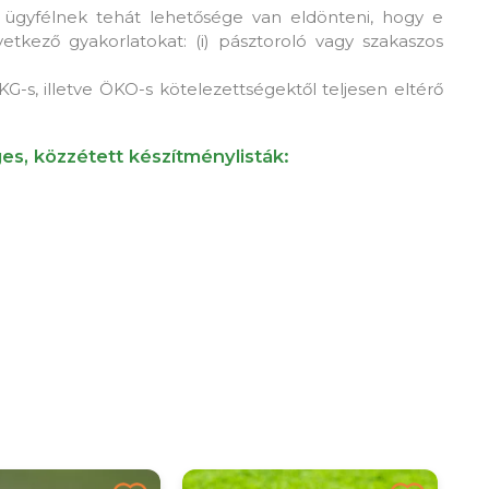
ügyfélnek tehát lehetősége van eldönteni, hogy e
etkező gyakorlatokat: (i) pásztoroló vagy szakaszos
s, illetve ÖKO-s kötelezettségektől teljesen eltérő
s, közzétett készítménylisták: