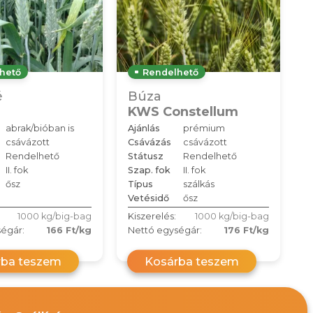
hető
Rendelhető
é
Búza
KWS Constellum
abrak/bióban is
Ajánlás
prémium
csávázott
Csávázás
csávázott
Rendelhető
Státusz
Rendelhető
II. fok
Szap. fok
II. fok
ősz
Típus
szálkás
Vetésidő
ősz
1000 kg/big-bag
Kiszerelés:
1000 kg/big-bag
égár:
166 Ft/kg
Nettó egységár:
176 Ft/kg
rba teszem
Kosárba teszem