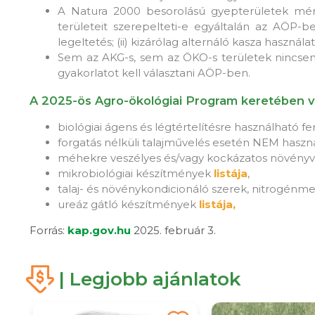
A Natura 2000 besorolású gyepterületek mére
területeit szerepelteti-e egyáltalán az AÖP-b
legeltetés; (ii) kizárólag alternáló kasza használa
Sem az AKG-s, sem az ÖKO-s területek nincsene
gyakorlatot kell választani AÖP-ben.
A 2025-ös Agro-ökológiai Program keretében vá
biológiai ágens és légtértelítésre használható
forgatás nélküli talajművelés esetén NEM hasz
méhekre veszélyes és/vagy kockázatos növény
mikrobiológiai készítmények
listája
,
talaj- és növénykondicionáló szerek, nitrogén
ureáz gátló készítmények
listája,
Forrás:
kap.gov.hu
2025. február 3.
| Legjobb ajánlatok