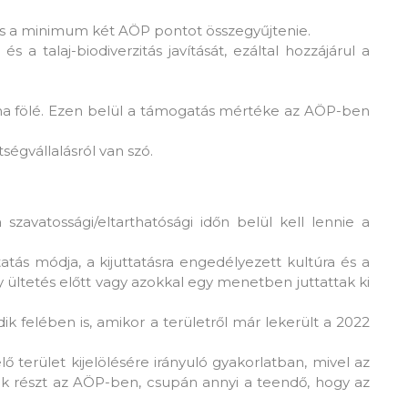
es a minimum két AÖP pontot összegyűjtenie.
s a talaj-biodiverzitás javítását, ezáltal hozzájárul a
a fölé. Ezen belül a támogatás mértéke az AÖP-ben
égvállalásról van szó.
avatossági/eltarthatósági időn belül kell lennie a
atás módja, a kijuttatásra engedélyezett kultúra és a
ültetés előtt vagy azokkal egy menetben juttattak ki
k felében is, amikor a területről már lekerült a 2022
terület kijelölésére irányuló gyakorlatban, mivel az
ek részt az AÖP-ben, csupán annyi a teendő, hogy az