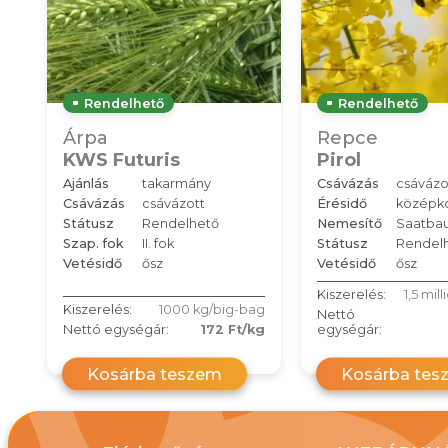
Rendelhető
Rendelhető
Árpa
Repce
KWS Futuris
Pirol
Ajánlás
takarmány
Csávázás
csávázo
Csávázás
csávázott
Érésidő
középko
Státusz
Rendelhető
Nemesítő
Saatbau
Szap. fok
II. fok
Státusz
Rendel
Vetésidő
ősz
Vetésidő
ősz
Kiszerelés:
1,5 mil
Kiszerelés:
1000 kg/big-bag
Nettó
Nettó egységár:
172 Ft/kg
egységár:
Kosárba teszem
Kosárba tes