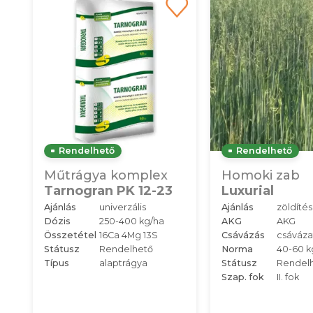
Rendelhető
Rendelhető
Műtrágya komplex
Homoki zab
Tarnogran PK 12-23
Luxurial
Ajánlás
univerzális
Ajánlás
zöldítés
Dózis
250-400 kg/ha
AKG
AKG
Összetétel
16Ca 4Mg 13S
Csávázás
csáváza
Státusz
Rendelhető
Norma
40-60 k
Típus
alaptrágya
Státusz
Rendel
Szap. fok
II. fok