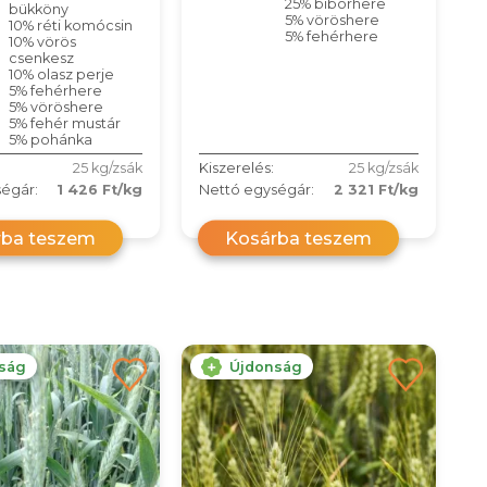
25% bíborhere
bükköny
5% vöröshere
10% réti komócsin
5% fehérhere
10% vörös
csenkesz
10% olasz perje
5% fehérhere
5% vöröshere
5% fehér mustár
5% pohánka
25 kg/zsák
Kiszerelés:
25 kg/zsák
égár:
1 426 Ft/kg
Nettó egységár:
2 321 Ft/kg
rba teszem
Kosárba teszem
ság
Újdonság