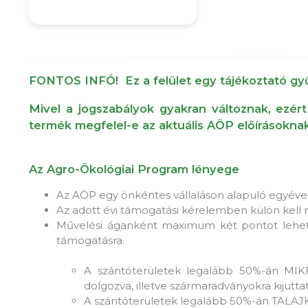
FONTOS INFÓ! Ez a felület egy tájékoztató gyű
Mivel a jogszabályok gyakran változnak, ezért
termék megfelel-e az aktuális AÖP előírásoknak
Az Agro-Ökológiai Program lényege
Az AÖP egy önkéntes vállaláson alapuló egyéve
Az adott évi támogatási kérelemben külön kell n
Művelési áganként maximum két pontot lehet g
támogatásra.
A szántóterületek legalább 50%-án MIK
dolgozva, illetve szármaradványokra kijutt
A szántóterületek legalább 50%-án TA