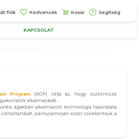
át fiók
Kedvencek
Kosár
Segítség
KAPCSOLAT
giai Program
(AÖP) célja az, hogy ösztönözze
gyakorlatok alkalmazását.
elési ágakban alkalmazott technológia használata
it, vízháztartását, párhuzamosan ezzel csökkentsük a