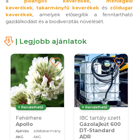
a
pillangós keverékek
,
méhlegelő
keverékek
,
takarmányfű keverékek
és
zöldugar
keverékek
, amelyek elősegítik a fenntartható
gazdálkodást és a biodiverzitás növelését.
| Legjobb ajánlatok
Rendelhető
Rendelhető
IBC tartály szett
Fehérhere
Gázolajkút 600
Apollo
DT-Standard
Ajánlás
zöldtakarmány
ADR
AKG
AKG