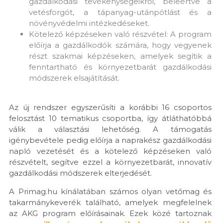
gazdálkodási tevékenységeikről, beleértve a
vetésforgót, a tápanyag-utánpótlást és a
növényvédelmi intézkedéseket.
Kötelező képzéseken való részvétel: A program
előírja a gazdálkodók számára, hogy vegyenek
részt szakmai képzéseken, amelyek segítik a
fenntartható és környezetbarát gazdálkodási
módszerek elsajátítását.
Az új rendszer egyszerűsíti a korábbi 16 csoportos
felosztást 10 tematikus csoportba, így átláthatóbbá
válik a választási lehetőség. A támogatás
igénybevétele pedig előírja a naprakész gazdálkodási
napló vezetését és a kötelező képzéseken való
részvételt, segítve ezzel a környezetbarát, innovatív
gazdálkodási módszerek elterjedését.
A Primag.hu kínálatában számos olyan vetőmag és
takarmánykeverék található, amelyek megfelelnek
az AKG program előírásainak. Ezek közé tartoznak