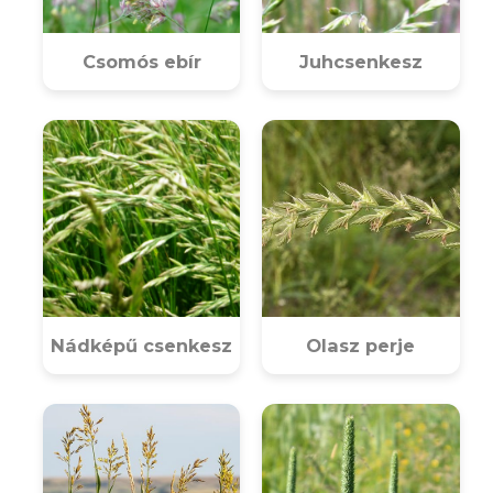
Csomós ebír
Juhcsenkesz
Nádképű csenkesz
Olasz perje