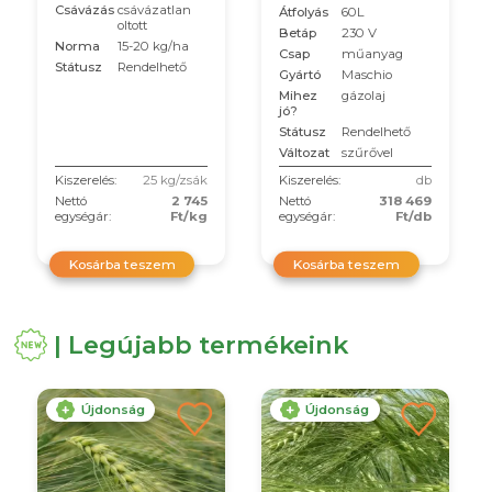
Csávázás
csávázatlan
Átfolyás
60L
oltott
Betáp
230 V
Norma
15-20 kg/ha
Csap
műanyag
Státusz
Rendelhető
Gyártó
Maschio
Mihez
gázolaj
jó?
Státusz
Rendelhető
Változat
szűrővel
Kiszerelés:
25 kg/zsák
Kiszerelés:
db
Nettó
2 745
Nettó
318 469
egységár:
Ft/kg
egységár:
Ft/db
Kosárba teszem
Kosárba teszem
| Legújabb termékeink
Újdonság
Újdonság