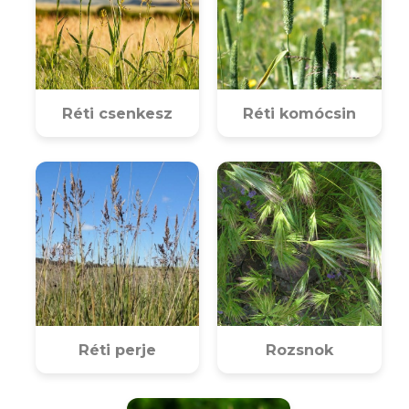
Réti csenkesz
Réti komócsin
Réti perje
Rozsnok