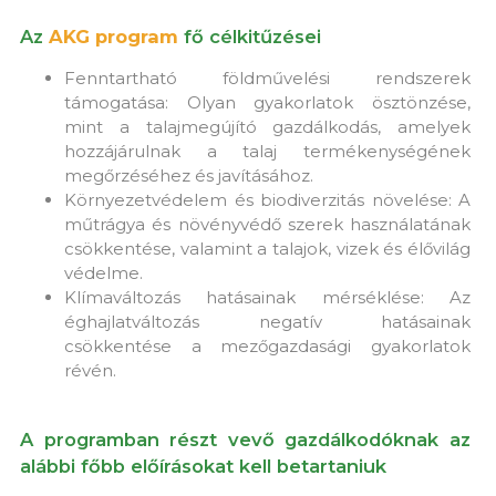
Az
AKG program
fő célkitűzései
Fenntartható földművelési rendszerek
támogatása: Olyan gyakorlatok ösztönzése,
mint a talajmegújító gazdálkodás, amelyek
hozzájárulnak a talaj termékenységének
megőrzéséhez és javításához.
Környezetvédelem és biodiverzitás növelése: A
műtrágya és növényvédő szerek használatának
csökkentése, valamint a talajok, vizek és élővilág
védelme.
Klímaváltozás hatásainak mérséklése: Az
éghajlatváltozás negatív hatásainak
csökkentése a mezőgazdasági gyakorlatok
révén.
A programban részt vevő gazdálkodóknak az
alábbi főbb előírásokat kell betartaniuk