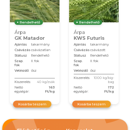
Rendelhető
Rendelhető
Árpa
Árpa
GK Matador
KWS Futuris
Ajánlás
takarmány
Ajánlás
takarmány
Csávázás
csávázatlan
Csávázás
csávázott
Státusz
Rendelhető
Státusz
Rendelhető
Szap.
II. fok
Szap.
II. fok
fok
fok
Vetésidő
ősz
Vetésidő
ősz
Kiszerelés:
1000 kg/big-
Kiszerelés:
40 kg/zsák
bag
Nettó
163
Nettó
172
egységár:
Ft/kg
egységár:
Ft/kg
Kosárba teszem
Kosárba teszem