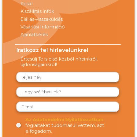
Kosár
Kiszállítás infók
Elállás-visszaküldés
Vásárlási Információ
Ajánlatkérés
Iratkozz fel hírlevelünkre!
Értesülj Te is első kézből híreinkről,
újdonságainkról!
Az Adatvédelmi Nyilatkozatban
foglaltakat tudomásul vettem, azt
elfogadom.