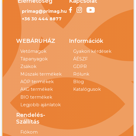
Elérhetőség
Kapcsolat
primag@primag.hu
+36 30 444 8877
WEBÁRUHÁZ
Információk
Vetőmagok
Gyakori kérdések
Tápanyagok
ÁÉSZF
Zsákok
GDPR
Műszaki termékek
Rólunk
AÖP termékek
Blog
AKG termékek
Katalógusok
BIO termékek
Legjobb ajánlatok
Rendelés-
Szállítás
Fiókom