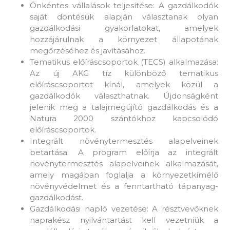
Önkéntes vállalások teljesítése: A gazdálkodók
saját döntésük alapján választanak olyan
gazdálkodási gyakorlatokat, amelyek
hozzájárulnak a környezet állapotának
megőrzéséhez és javításához.
Tematikus előíráscsoportok (TECS) alkalmazása:
Az új AKG tíz különböző tematikus
előíráscsoportot kínál, amelyek közül a
gazdálkodók választhatnak. Újdonságként
jelenik meg a talajmegújító gazdálkodás és a
Natura 2000 szántókhoz kapcsolódó
előíráscsoportok.
Integrált növénytermesztés alapelveinek
betartása: A program előírja az integrált
növénytermesztés alapelveinek alkalmazását,
amely magában foglalja a környezetkímélő
növényvédelmet és a fenntartható tápanyag-
gazdálkodást.
Gazdálkodási napló vezetése: A résztvevőknek
naprakész nyilvántartást kell vezetniük a