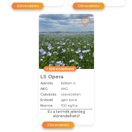
Előrendelés
Előrendelés
Előrendelhető
LS Opera
Ajánlás
bióban is
AKG
AKG
Csávázás
csávázatlan
Érésidő
igen korai
Norma
100 kg/ha
Ez a termék jelenleg
előrendelhető!
Előrendelés