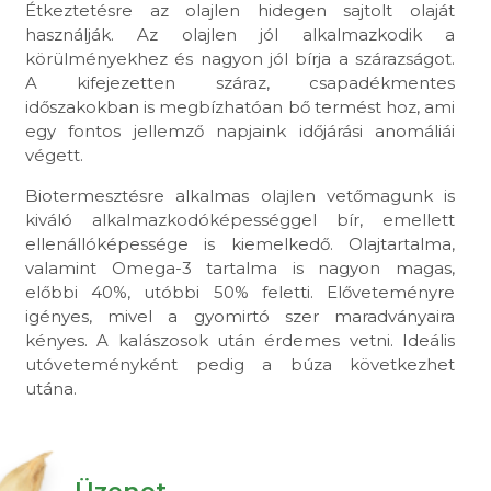
Étkeztetésre az olajlen hidegen sajtolt olaját
használják. Az olajlen jól alkalmazkodik a
körülményekhez és nagyon jól bírja a szárazságot.
A kifejezetten száraz, csapadékmentes
időszakokban is megbízhatóan bő termést hoz, ami
egy fontos jellemző napjaink időjárási anomáliái
végett.
Biotermesztésre alkalmas olajlen vetőmagunk is
kiváló alkalmazkodóképességgel bír, emellett
ellenállóképessége is kiemelkedő. Olajtartalma,
valamint Omega-3 tartalma is nagyon magas,
előbbi 40%, utóbbi 50% feletti. Előveteményre
igényes, mivel a gyomirtó szer maradványaira
kényes. A kalászosok után érdemes vetni. Ideális
utóveteményként pedig a búza következhet
utána.
Üzenet