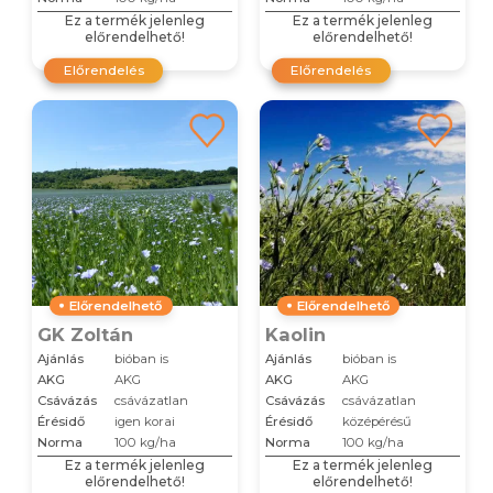
Ez a termék jelenleg
Ez a termék jelenleg
előrendelhető!
előrendelhető!
Előrendelés
Előrendelés
Előrendelhető
Előrendelhető
GK Zoltán
Kaolin
Ajánlás
bióban is
Ajánlás
bióban is
AKG
AKG
AKG
AKG
Csávázás
csávázatlan
Csávázás
csávázatlan
Érésidő
igen korai
Érésidő
középérésű
Norma
100 kg/ha
Norma
100 kg/ha
Ez a termék jelenleg
Ez a termék jelenleg
előrendelhető!
előrendelhető!