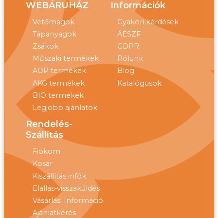
WEBÁRUHÁZ
Információk
Vetőmagok
Gyakori kérdések
Tápanyagok
ÁÉSZF
Zsákok
GDPR
Műszaki termékek
Rólunk
AÖP termékek
Blog
AKG termékek
Katalógusok
BIO termékek
Legjobb ajánlatok
Rendelés-
Szállítás
Fiókom
Kosár
Kiszállítás infók
Elállás-visszaküldés
Vásárlási Információ
Ajánlatkérés