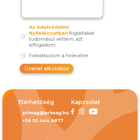
Az Adatvédelmi
Nyilatkozatban
foglaltakat
tudomásul vettem, azt
elfogadom.
Feliratkozom a hírlevélre
Üzenet elküldése
Elérhetőség
Kapcsolat
primag@primag.hu
+36 30 444 8877