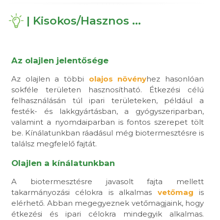
| Kisokos/Hasznos ...
Az olajlen jelentősége
Az olajlen a többi
olajos növény
hez hasonlóan
sokféle területen hasznosítható. Étkezési célú
felhasználásán túl ipari területeken, például a
festék- és lakkgyártásban, a gyógyszeriparban,
valamint a nyomdaiparban is fontos szerepet tölt
be. Kínálatunkban ráadásul még biotermesztésre is
találsz megfelelő fajtát.
Olajlen a kínálatunkban
A biotermesztésre javasolt fajta mellett
takarmányozási célokra is alkalmas
vetőmag
is
elérhető. Abban megegyeznek vetőmagjaink, hogy
étkezési és ipari célokra mindegyik alkalmas.