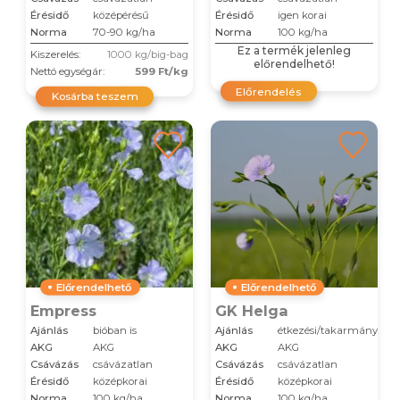
Érésidő
középérésű
Érésidő
igen korai
Norma
70-90 kg/ha
Norma
100 kg/ha
Ez a termék jelenleg
Kiszerelés:
1000 kg/big-bag
előrendelhető!
Nettó egységár:
599 Ft/kg
Előrendelés
Kosárba teszem
Előrendelhető
Előrendelhető
Empress
GK Helga
Ajánlás
bióban is
Ajánlás
étkezési/takarmány
AKG
AKG
AKG
AKG
Csávázás
csávázatlan
Csávázás
csávázatlan
Érésidő
középkorai
Érésidő
középkorai
Norma
100 kg/ha
Norma
100 kg/ha