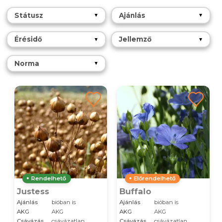
Státusz
Ajánlás
▼
▼
Érésidő
Jellemző
▼
▼
Norma
▼
Rendelhető
Előrendelhető
Justess
Buffalo
Ajánlás
bióban is
Ajánlás
bióban is
AKG
AKG
AKG
AKG
Csávázás
csávázatlan
Csávázás
csávázatlan