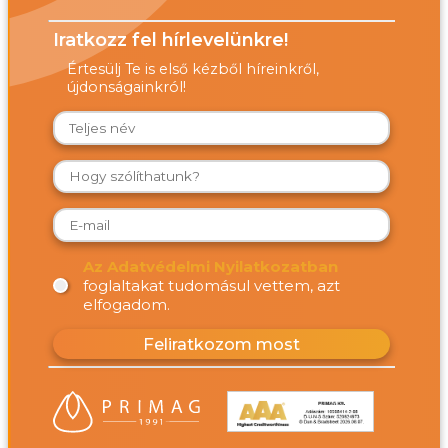
Iratkozz fel hírlevelünkre!
Értesülj Te is első kézből híreinkről,
újdonságainkról!
Az Adatvédelmi Nyilatkozatban
foglaltakat tudomásul vettem, azt
elfogadom.
Feliratkozom most