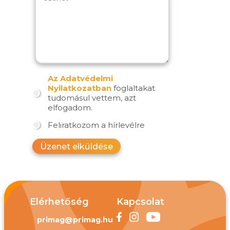
Az Adatvédelmi
Nyilatkozatban
foglaltakat
tudomásul vettem, azt
elfogadom.
Feliratkozom a hírlevélre
Üzenet elküldése
Elérhetőség
Kapcsolat
primag@primag.hu