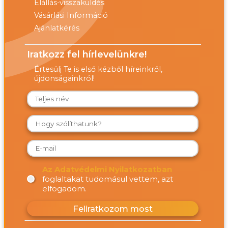
Elállás-visszaküldés
Vásárlási Információ
Ajánlatkérés
Iratkozz fel hírlevelünkre!
Értesülj Te is első kézből híreinkről,
újdonságainkról!
Az Adatvédelmi Nyilatkozatban
foglaltakat tudomásul vettem, azt
elfogadom.
Feliratkozom most