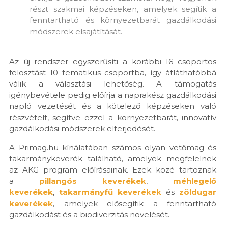
részt szakmai képzéseken, amelyek segítik a
fenntartható és környezetbarát gazdálkodási
módszerek elsajátítását.
Az új rendszer egyszerűsíti a korábbi 16 csoportos
felosztást 10 tematikus csoportba, így átláthatóbbá
válik a választási lehetőség. A támogatás
igénybevétele pedig előírja a naprakész gazdálkodási
napló vezetését és a kötelező képzéseken való
részvételt, segítve ezzel a környezetbarát, innovatív
gazdálkodási módszerek elterjedését.
A Primag.hu kínálatában számos olyan vetőmag és
takarmánykeverék található, amelyek megfelelnek
az AKG program előírásainak. Ezek közé tartoznak
a
pillangós keverékek
,
méhlegelő
keverékek
,
takarmányfű keverékek
és
zöldugar
keverékek
, amelyek elősegítik a fenntartható
gazdálkodást és a biodiverzitás növelését.