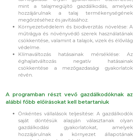
mint a talajmegújító gazdálkodás, amelyek
hozzájárulnak a talaj termékenységének
megőrzéséhez és javításához.
Környezetvédelem és biodiverzitás növelése: A
műtrágya és növényvédő szerek használatának
csökkentése, valamint a talajok, vizek és élővilág
védelme.
Klímaváltozás hatásainak mérséklése: Az
éghajlatváltozás negatív hatásainak
csökkentése a mezőgazdasági gyakorlatok
révén.
A programban részt vevő gazdálkodóknak az
alábbi főbb előírásokat kell betartaniuk
Önkéntes vállalások teljesítése: A gazdálkodók
saját döntésük alapján választanak olyan
gazdálkodási gyakorlatokat, amelyek
hozzájárulnak a környezet állapotának