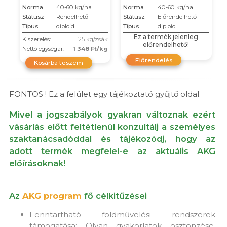
Norma
40-60 kg/ha
Norma
40-60 kg/ha
Státusz
Rendelhető
Státusz
Előrendelhető
Típus
diploid
Típus
diploid
Ez a termék jelenleg
Kiszerelés:
25 kg/zsák
előrendelhető!
Nettó egységár:
1 348 Ft/kg
Előrendelés
Kosárba teszem
FONTOS ! Ez a felület egy tájékoztató gyűjtő oldal.
Mivel a jogszabályok gyakran változnak ezért
vásárlás előtt feltétlenül konzultálj a személyes
szaktanácsadóddal és tájékozódj, hogy az
adott termék megfelel-e az aktuális AKG
előírásoknak!
Az
AKG program
fő célkitűzései
Fenntartható földművelési rendszerek
támogatása: Olyan gyakorlatok ösztönzése,