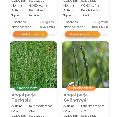
Csávázás
csávázatlan
Csávázás
csávázatlan
Norma
40-60 kg/ha
Norma
40-60 kg/ha
Státusz
Rendelhető
Státusz
Rendelhető
Típus
tetraploid
Típus
diploid
Kiszerelés:
25 kg/zsák
Kiszerelés:
25 kg/zsák
Nettó egységár:
945 Ft/kg
Nettó egységár:
888 Ft/kg
Kosárba teszem
Kosárba teszem
Rendelhető
Előrendelhető
Angol perje
Angol perje
Turfgold
Gyöngyvér
Ajánlás
takarmányozás
Ajánlás
takarmányozás
AKG
AKG
AKG
AKG
Csávázás
csávázatlan
Csávázás
csávázatlan