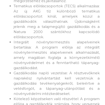
megőrzéséhez és javításához.
Tematikus előíráscsoportok (TECS) alkalmazása:
Az új AKG tíz különböző tematikus
előíráscsoportot kínál, amelyek közül a
gazdálkodók választhatnak. Újdonságként
jelenik meg a talajmegújító gazdálkodás és a
Natura 2000 szántókhoz kapcsolódó
előíráscsoportok.
Integrált növénytermesztés alapelveinek
betartása: A program előírja az integrált
növénytermesztés alapelveinek alkalmazását,
amely magában foglalja a környezetkímélő
növényvédelmet és a fenntartható tápanyag-
gazdálkodást.
Gazdálkodási napló vezetése: A résztvevőknek
naprakész nyilvántartást kell vezetniük a
gazdálkodási tevékenységeikről, beleértve a
vetésforgót, a tápanyag-utánpótlást és a
növényvédelmi intézkedéseket.
Kötelező képzéseken való részvétel: A program
előírja a gazdálkodók számára, hogy vegyenek