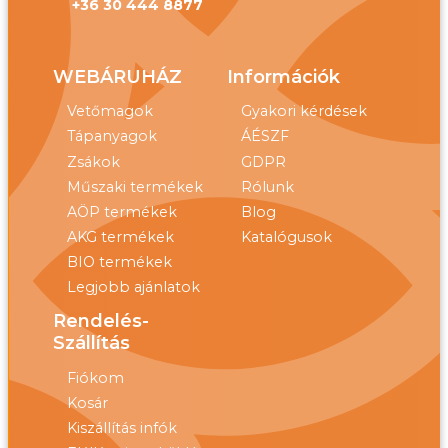
+36 30 444 8877
WEBÁRUHÁZ
Információk
Vetőmagok
Gyakori kérdések
Tápanyagok
ÁÉSZF
Zsákok
GDPR
Műszaki termékek
Rólunk
AÖP termékek
Blog
AKG termékek
Katalógusok
BIO termékek
Legjobb ajánlatok
Rendelés-
Szállítás
Fiókom
Kosár
Kiszállítás infók