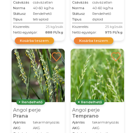
Csávázás
csávázatlan
Csávázás
csávázatlan
Norma
40-60 kg/ha
Norma
40-60 kg/ha
Státusz
Rendelhető
Státusz
Rendelhető
Típus
tetraploid
Típus
diploid
Kiszerelés:
25 kg/zsák
Kiszerelés:
25 kg/zsák
Nettó egységár:
888 Ft/kg
Nettó egységár:
975 Ft/kg
Kosárba teszem
Kosárba teszem
Rendelhető
Rendelhető
Angol perje
Angol perje
Prana
Temprano
Ajánlás
takarmányozás
Ajánlás
takarmányozás
AKG
AKG
AKG
AKG