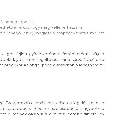
ől adódó taposást.
ethető anélkül, hogy meg kellene kaszálni.
nt a levegő lehűl, megfelelő csapadékellátás mellett
z. Igen fejlett gyökérzetének köszönhetően javítja a
évelő faj, és mind legeltetési, mind kaszálási célokra
 produkál. Az angol perje elsősorban a fehérherével
g. Ezek jobban ellenállnak az állatok legelése okozta
ően sötétebbek, leveleik szélesebbek, nagyobb a
tt ki, melyek olyan sűrűk, mint a legtöbb diploid, így