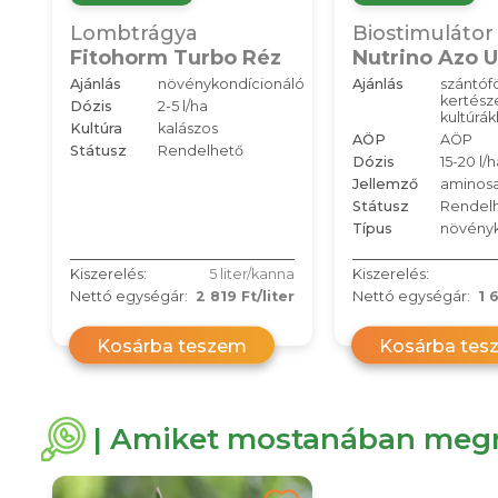
Lombtrágya
Biostimulátor
Fitohorm Turbo Réz
Nutrino Azo 
Ajánlás
növénykondícionáló
Ajánlás
szántófö
kertésze
Dózis
2-5 l/ha
kultúrá
Kultúra
kalászos
AÖP
AÖP
Státusz
Rendelhető
Dózis
15-20 l/h
Jellemző
aminos
Státusz
Rendel
Típus
növényk
Kiszerelés:
5 liter/kanna
Kiszerelés:
Nettó egységár:
2 819 Ft/liter
Nettó egységár:
1 
Kosárba teszem
Kosárba tes
| Amiket mostanában megn