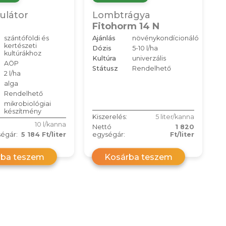
ulátor
Lombtrágya
Fitohorm 14 N
szántóföldi és
Ajánlás
növénykondícionáló
kertészeti
Dózis
5-10 l/ha
kultúrákhoz
Kultúra
univerzális
AÖP
Státusz
Rendelhető
2 l/ha
alga
Rendelhető
mikrobiológiai
készítmény
Kiszerelés:
5 liter/kanna
10 l/kanna
Nettó
1 820
égár:
5 184 Ft/liter
egységár:
Ft/liter
rba teszem
Kosárba teszem