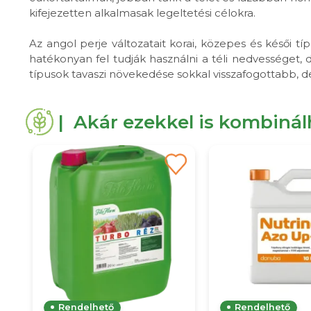
kifejezetten alkalmasak legeltetési célokra.
Az angol perje változatait korai, közepes és késői 
hatékonyan fel tudják használni a téli nedvességet,
típusok tavaszi növekedése sokkal visszafogottabb, d
| Akár ezekkel is kombiná
Rendelhető
Rendelhető