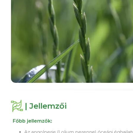
| Jellemzői
Főbb jellemzők:
Az angolperje (Lolium perenne) óceáni éghajlatú