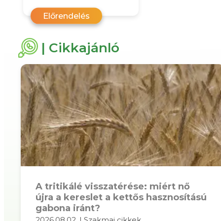
Előrendelés
| Cikkajánló
A tritikálé visszatérése: miért nő
újra a kereslet a kettős hasznosítású
gabona iránt?
2026.08.02. | Szakmai cikkek