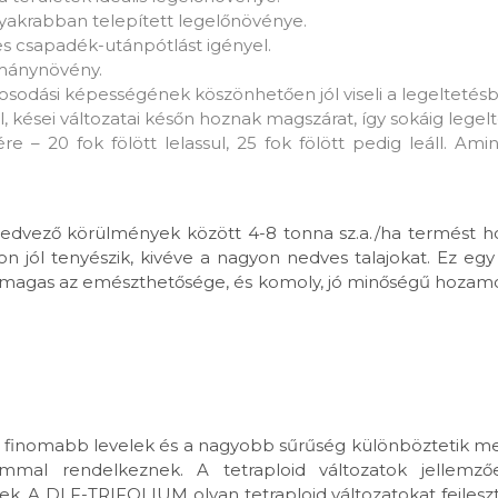
akrabban telepített legelőnövénye.
es csapadék-utánpótlást igényel.
rmánynövény.
osodási képességének köszönhetően jól viseli a legeltetésb
kései változatai későn hoznak magszárat, így sokáig legelt
 – 20 fok fölött lelassul, 25 fok fölött pedig leáll. Ami
 Kedvező körülmények között 4-8 tonna sz.a./ha termést ho
on jól tenyészik, kivéve a nagyon nedves talajokat. Ez egy 
 magas az emészthetősége, és komoly, jó minőségű hozamot
– a finomabb levelek és a nagyobb sűrűség különböztetik me
ommal rendelkeznek. A tetraploid változatok jellemz
k. A DLF-TRIFOLIUM olyan tetraploid változatokat fejleszte