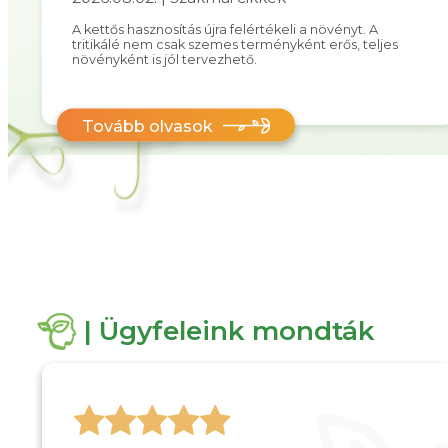
A kettős hasznosítás újra felértékeli a növényt. A
tritikálé nem csak szemes terményként erős, teljes
növényként is jól tervezhető.
Tovább olvasok
| Ügyfeleink mondták