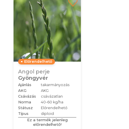
Előrendelhető
Angol perje
Gyöngyvér
Ajánlás
takarmányozás
AKG
AKG
Csávázás
csávázatlan
Norma
40-60 kg/ha
Státusz
Előrendelhető
Típus
diploid
Ez a termék jelenleg
előrendelhető!