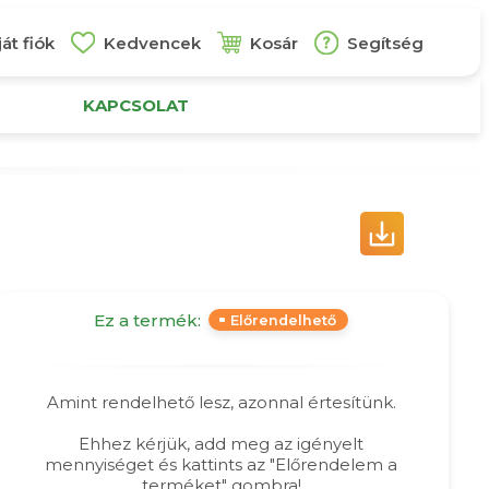
át fiók
Kedvencek
Kosár
Segítség
KAPCSOLAT
Ez a termék:
Előrendelhető
Amint rendelhető lesz, azonnal értesítünk.
Ehhez kérjük, add meg az igényelt
mennyiséget és kattints az "Előrendelem a
terméket" gombra!