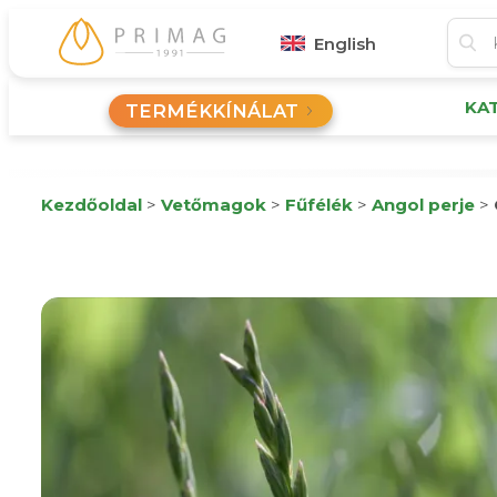
English
KA
TERMÉKKÍNÁLAT
Kezdőoldal
>
Vetőmagok
>
Fűfélék
>
Angol perje
>