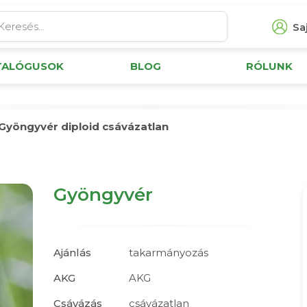
Saj
TALÓGUSOK
BLOG
RÓLUNK
Gyöngyvér diploid csávázatlan
Gyöngyvér
Ajánlás
takarmányozás
AKG
AKG
Csávázás
csávázatlan