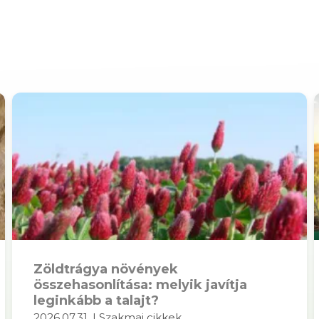
Zöldtrágya növények
összehasonlítása: melyik javítja
leginkább a talajt?
2026.07.31. | Szakmai cikkek