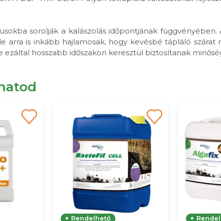
típusokba sorolják a kalászolás időpontjának függvényében.
 de arra is inkább hajlamosak, hogy kevésbé tápláló szár
e ezáltal hosszabb időszakon keresztül biztosítanak minősé
lhatod
Rendelhető
Rendel