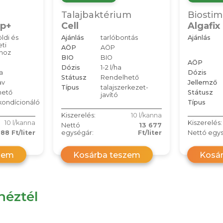
Talajbaktérium
Biostim
Up+
Cell
Algafix
ldi és
Ajánlás
tarlóbontás
Ajánlás
ti
AÖP
AÖP
khoz
BIO
BIO
AÖP
Dózis
1-2 l/ha
a
Dózis
Státusz
Rendelhető
av
Jellemző
Típus
talajszerkezet-
hető
Státusz
javító
ondícionáló
Típus
Kiszerelés:
10 l/kanna
10 l/kanna
Kiszerelés:
Nettó
13 677
688 Ft/liter
egységár:
Ft/liter
Nettó egys
zem
Kosárba teszem
Kosá
éztél