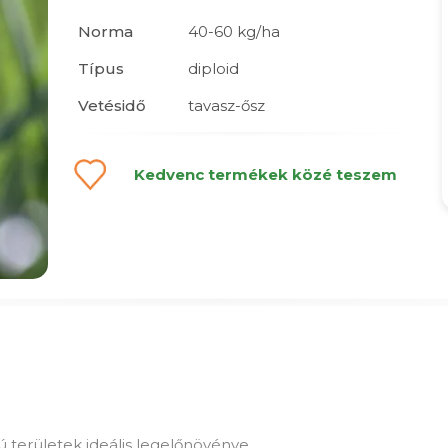
Norma
40-60 kg/ha
Típus
diploid
Vetésidő
tavasz-ősz
Kedvenc termékek közé teszem
 területek ideális legelőnövénye.