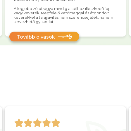
A legjobb zöldtrágya mindig a célhoz illeszkedő faj
vagy keverék. Megfelelő vetőmaggal és átgondolt
keverékkel a talajjavítás nem szerencsejáték, hanem
tervezhető gyakorlat.
Tovább olvasok