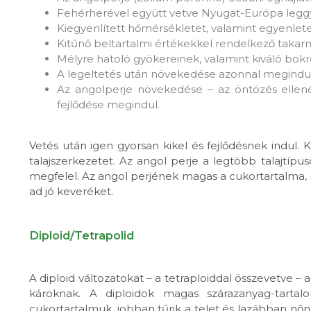
Fehérherével együtt vetve Nyugat-Európa leggy
Kiegyenlített hőmérsékletet, valamint egyenlet
Kitűnő beltartalmi értékekkel rendelkező taka
Mélyre hatoló gyökereinek, valamint kiváló bokr
A legeltetés után növekedése azonnal megindul, 
Az angolperje növekedése – az öntözés ellenére
fejlődése megindul.
Vetés után igen gyorsan kikel és fejlődésnek indul.
talajszerkezetet. Az angol perje a legtöbb talajtípus
megfelel. Az angol perjének magas a cukortartalma,
ad jó keveréket.
Diploid/Tetrapolid
A diploid változatokat – a tetraploiddal összevetve 
károknak. A diploidok magas szárazanyag-tartal
cukortartalmuk, jobban tűrik a telet és lazábban nőne