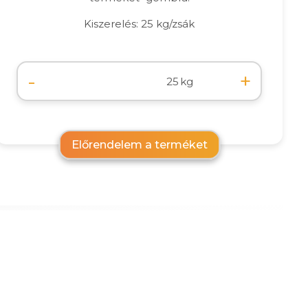
Kiszerelés: 25 kg/zsák
-
+
kg
Előrendelem a terméket