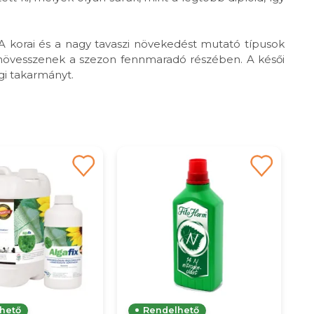
 A korai és a nagy tavaszi növekedést mutató típusok
at növesszenek a szezon fennmaradó részében. A késői
gi takarmányt.
hető
Rendelhető