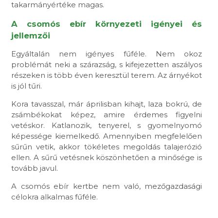
takarmányértéke magas.
A csomós ebír környezeti igényei és
jellemzői
Egyáltalán nem igényes fűféle. Nem okoz
problémát neki a szárazság, s kifejezetten aszályos
részeken is több éven keresztül terem. Az árnyékot
is jól tűri.
Kora tavasszal, már áprilisban kihajt, laza bokrú, de
zsámbékokat képez, amire érdemes figyelni
vetéskor. Katlanozik, tenyerel, s gyomelnyomó
képessége kiemelkedő. Amennyiben megfelelően
sűrűn vetik, akkor tökéletes megoldás talajerózió
ellen. A sűrű vetésnek köszönhetően a minősége is
tovább javul.
A csomós ebír kertbe nem való, mezőgazdasági
célokra alkalmas fűféle.