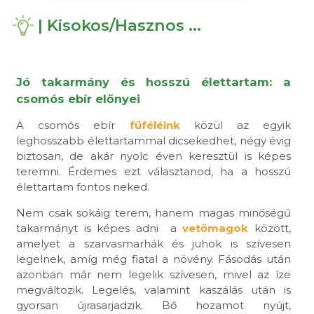
| Kisokos/Hasznos ...
Jó takarmány és hosszú élettartam: a
csomós ebír előnyei
A csomós ebír
fűféléink
közül az egyik
leghosszabb élettartammal dicsekedhet, négy évig
biztosan, de akár nyolc éven keresztül is képes
teremni. Érdemes ezt választanod, ha a hosszú
élettartam fontos neked.
Nem csak sokáig terem, hanem magas minőségű
takarmányt is képes adni a
vetőmagok
között,
amelyet a szarvasmarhák és juhok is szívesen
legelnek, amíg még fiatal a növény. Fásodás után
azonban már nem legelik szívesen, mivel az íze
megváltozik. Legelés, valamint kaszálás után is
gyorsan újrasarjadzik. Bő hozamot nyújt,