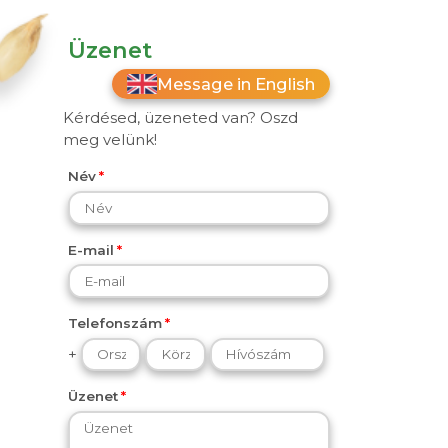
Üzenet
Message in English
Kérdésed, üzeneted van? Oszd
meg velünk!
Név
E-mail
Telefonszám
+
Üzenet