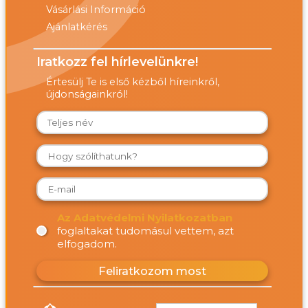
Vásárlási Információ
Ajánlatkérés
Iratkozz fel hírlevelünkre!
Értesülj Te is első kézből híreinkről,
újdonságainkról!
Az Adatvédelmi Nyilatkozatban
foglaltakat tudomásul vettem, azt
elfogadom.
Feliratkozom most