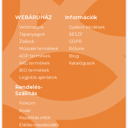
WEBÁRUHÁZ
Információk
Vetőmagok
Gyakori kérdések
Tápanyagok
ÁÉSZF
Zsákok
GDPR
Műszaki termékek
Rólunk
AÖP termékek
Blog
AKG termékek
Katalógusok
BIO termékek
Legjobb ajánlatok
Rendelés-
Szállítás
Fiókom
Kosár
Kiszállítás infók
Elállás-visszaküldés