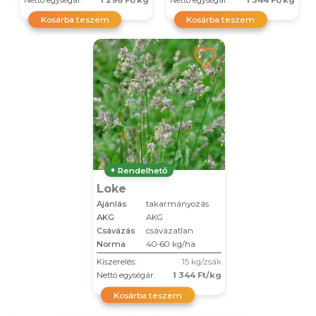
Kosárba teszem
Kosárba teszem
Rendelhető
Loke
Ajánlás
takarmányozás
AKG
AKG
Csávázás
csávázatlan
Norma
40-60 kg/ha
Kiszerelés:
15 kg/zsák
Nettó egységár:
1 344 Ft/kg
Kosárba teszem