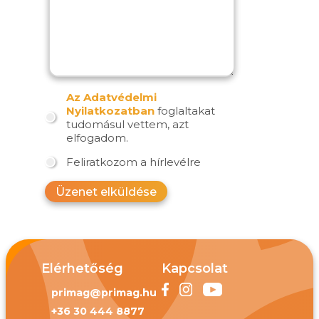
Az Adatvédelmi
Nyilatkozatban
foglaltakat
tudomásul vettem, azt
elfogadom.
Feliratkozom a hírlevélre
Üzenet elküldése
Elérhetőség
Kapcsolat
primag@primag.hu
+36 30 444 8877