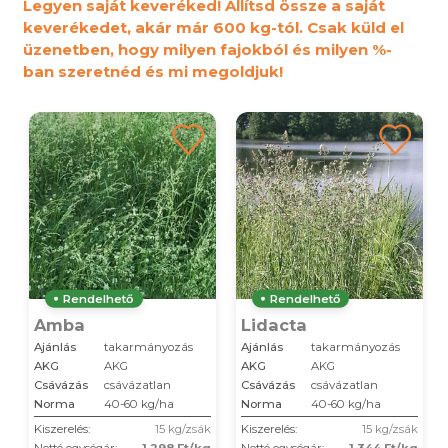
Legyen saját keveréked! Állítsd össze a saját
keverékedet, akár már 600 kg-tól. Csak küld el
üzenetben, hogy milyen fajokból és milyen %-
ban szeretnéd és mi megoldjuk!
Rendelhető
Rendelhető
Amba
Lidacta
Ajánlás
takarmányozás
Ajánlás
takarmányozás
AKG
AKG
AKG
AKG
Csávázás
csávázatlan
Csávázás
csávázatlan
Norma
40-60 kg/ha
Norma
40-60 kg/ha
Kiszerelés:
15 kg/zsák
Kiszerelés:
15 kg/zsák
Nettó egységár:
1 298 Ft/kg
Nettó egységár:
1 344 Ft/kg