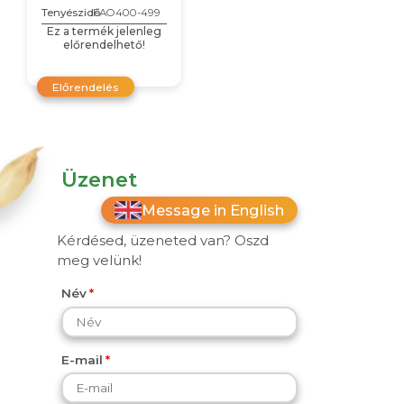
Tenyészidő
FAO400-499
Ez a termék jelenleg
előrendelhető!
Előrendelés
Üzenet
Message in English
Kérdésed, üzeneted van? Oszd
meg velünk!
Név
E-mail