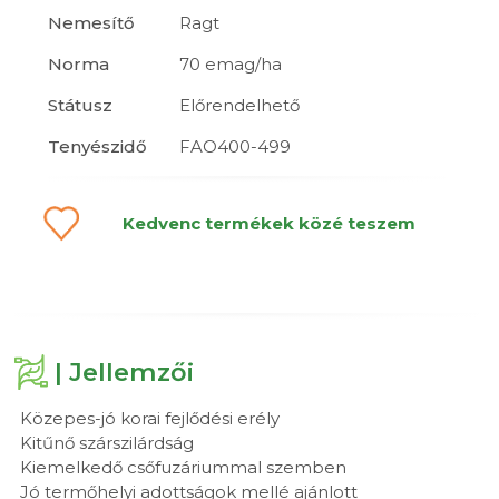
Nemesítő
Ragt
Norma
70 emag/ha
Státusz
Előrendelhető
Tenyészidő
FAO400-499
Kedvenc termékek közé teszem
| Jellemzői
Közepes-jó korai fejlődési erély
Kitűnő szárszilárdság
Kiemelkedő csőfuzáriummal szemben
Jó termőhelyi adottságok mellé ajánlott