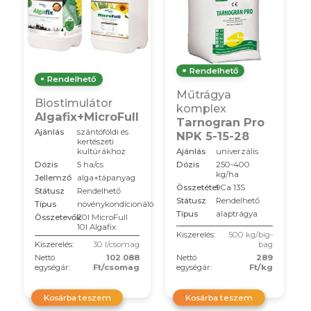
Rendelhető
Rendelhető
Műtrágya
Biostimulátor
komplex
Algafix+MicroFull
Tarnogran Pro
Ajánlás
szántóföldi és
NPK 5-15-28
kertészeti
Ajánlás
univerzális
kultúrákhoz
Dózis
250-400
Dózis
5 ha/cs
kg/ha
Jellemző
alga+tápanyag
Összetétel
9Ca 13S
Státusz
Rendelhető
Státusz
Rendelhető
Típus
növénykondícionáló
Típus
alaptrágya
Összetevők
20l MicroFull
10l Algafix
Kiszerelés:
500 kg/big-
Kiszerelés:
30 l/csomag
bag
Nettó
102 088
Nettó
289
egységár:
Ft/csomag
egységár:
Ft/kg
Kosárba teszem
Kosárba teszem