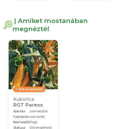
| Amiket mostanában
megnéztél
Előrendelhető
Kukorica
RGT Parexx
Ajánlás
szemes/siló
Csávázás
csávázott
Nemesítő
Ragt
Státusz
Előrendelhető