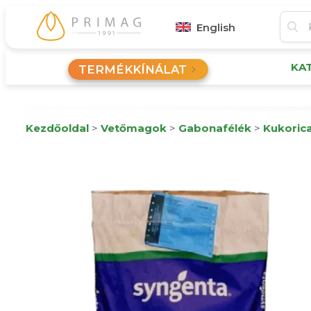
English
KA
TERMÉKKÍNÁLAT
Kezdőoldal
>
Vetőmagok
>
Gabonafélék
>
Kukoric