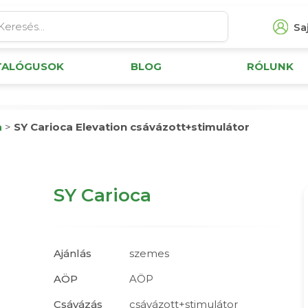
Saj
TALÓGUSOK
BLOG
RÓLUNK
a
>
SY Carioca Elevation csávázott+stimulátor
SY Carioca
Ajánlás
szemes
AÖP
AÖP
Csávázás
csávázott+stimulátor