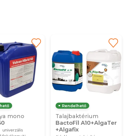
hető
Rendelhető
ya mono
Talajbaktérium
50
BactoFil A10+AlgaTer
+Algafix
univerzális