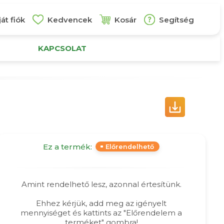
át fiók
Kedvencek
Kosár
Segítség
KAPCSOLAT
Ez a termék:
Előrendelhető
Amint rendelhető lesz, azonnal értesítünk.
Ehhez kérjük, add meg az igényelt
mennyiséget és kattints az "Előrendelem a
terméket" gombra!