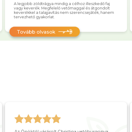
A legjobb zöldtrágya mindig a célhoz illeszkedő faj
vagy keverék. Megfelelő vetőmaggal és átgondolt
keverékkel a talajjavítás nem szerencsejáték, hanem
tervezhető gyakorlat.
Tovább olvasok
Az Önöktől vásárolt Christina vetőburgonya