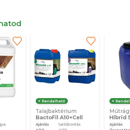
lhatod
Rendelhető
Rendel
Talajbaktérium
Műtrág
BactoFil A10+Cell
Hibrid 
gya
Ajánlás
tarlóbontás
Ajánlás