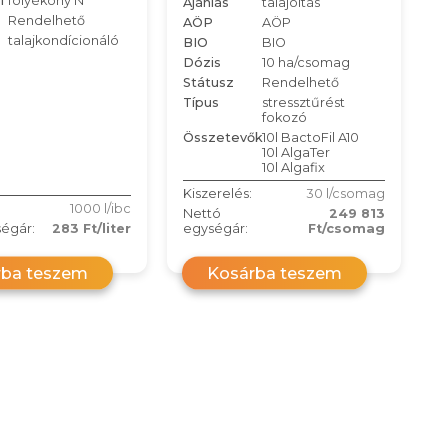
l
folyékony N
Ajánlás
talajoltás
Rendelhető
AÖP
AÖP
talajkondícionáló
BIO
BIO
Dózis
10 ha/csomag
Státusz
Rendelhető
Típus
stressztűrést
fokozó
Összetevők
10l BactoFil A10
10l AlgaTer
10l Algafix
Kiszerelés:
30 l/csomag
1000 l/ibc
Nettó
249 813
égár:
283 Ft/liter
egységár:
Ft/csomag
rba teszem
Kosárba teszem