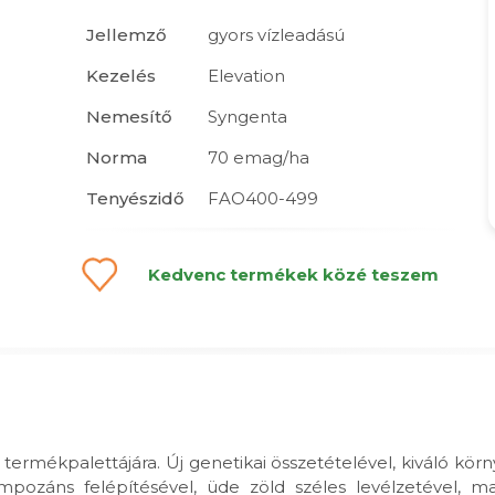
Jellemző
gyors vízleadású
Kezelés
Elevation
Nemesítő
Syngenta
Norma
70 emag/ha
Tenyészidő
FAO400-499
Kedvenc termékek közé teszem
termékpalettájára. Új genetikai összetételével, kiváló kör
mpozáns felépítésével, üde zöld széles levélzetével, mag