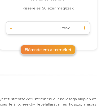
Kiszerelés: 50 ezer mag/zsák
-
+
zsák
Előrendelem a terméket
nyezeti stresszekkel szembeni ellenállósága alapján az
as felálló, erektív levélállásával és hosszú, magas