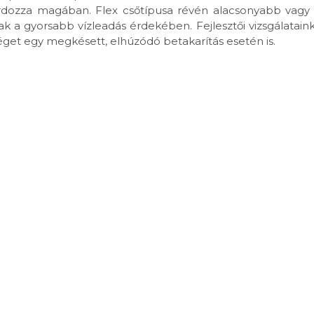
dozza magában. Flex csőtípusa révén alacsonyabb vagy n
ak a gyorsabb vízleadás érdekében. Fejlesztői vizsgálatain
séget egy megkésett, elhúzódó betakarítás esetén is.