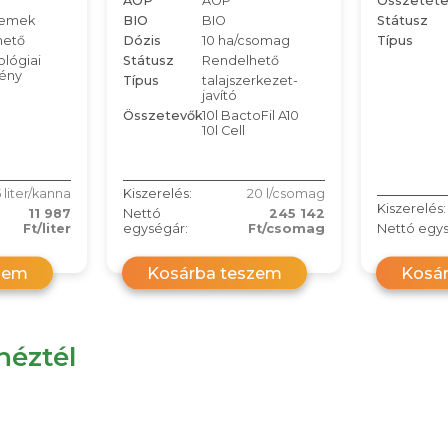
AÖP
AÖP
Összetéte
lemek
BIO
BIO
Státusz
hető
Dózis
10 ha/csomag
Típus
ológiai
Státusz
Rendelhető
ény
Típus
talajszerkezet-
javító
Összetevők
10l BactoFil A10
10l Cell
 liter/kanna
Kiszerelés:
20 l/csomag
Kiszerelés:
11 987
Nettó
245 142
Ft/liter
egységár:
Ft/csomag
Nettó egys
zem
Kosárba teszem
Kosá
éztél