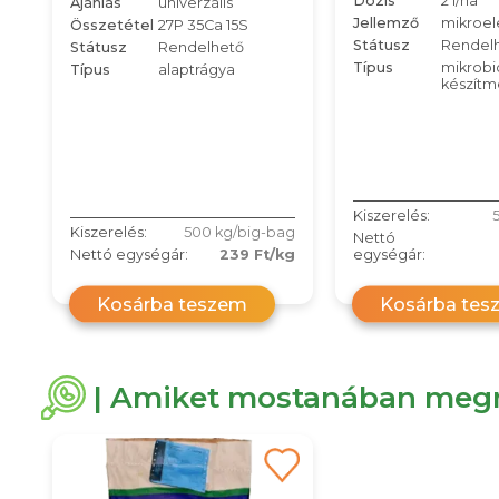
Dózis
2 l/ha
Ajánlás
univerzális
Jellemző
mikroe
Összetétel
27P 35Ca 15S
Státusz
Rendel
Státusz
Rendelhető
Típus
mikrobi
Típus
alaptrágya
készítm
Kiszerelés:
5
Kiszerelés:
500 kg/big-bag
Nettó
Nettó egységár:
239 Ft/kg
egységár:
Kosárba teszem
Kosárba tes
| Amiket mostanában megn