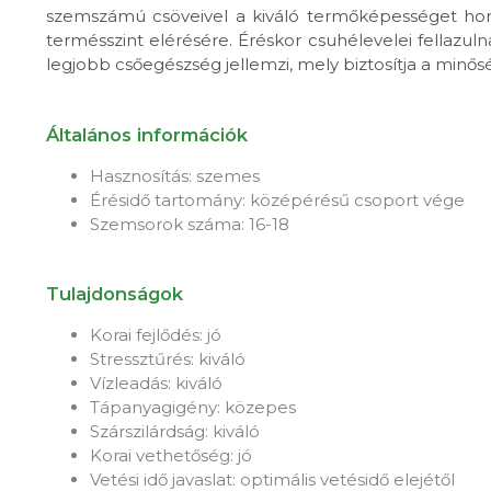
szemszámú csöveivel a kiváló termőképességet hor
termésszint elérésére. Éréskor csuhélevelei fellazuln
legjobb csőegészség jellemzi, mely biztosítja a minő
Általános információk
Hasznosítás: szemes
Érésidő tartomány: középérésű csoport vége
Szemsorok száma: 16-18
Tulajdonságok
Korai fejlődés: jó
Stressztűrés: kiváló
Vízleadás: kiváló
Tápanyagigény: közepes
Szárszilárdság: kiváló
Korai vethetőség: jó
Vetési idő javaslat: optimális vetésidő elejétől