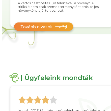
A kettős hasznosítás újra felértékeli a növényt. A
tritikálé nem csak szemes terményként erős, teljes
növényként is jól tervezhető.
Tovább olvasok
| Ügyfeleink mondták
Mivel 2015-től bio művelésben művelem a