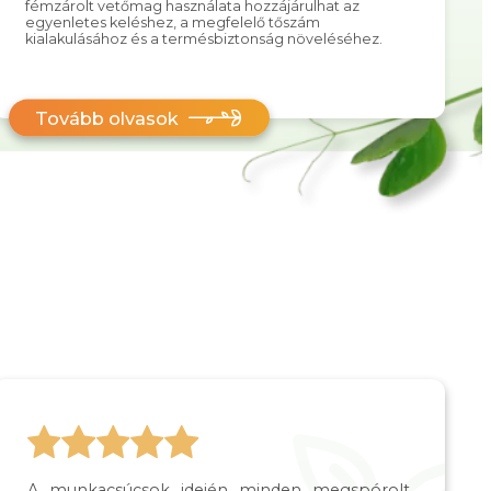
fémzárolt vetőmag használata hozzájárulhat az
egyenletes keléshez, a megfelelő tőszám
kialakulásához és a termésbiztonság növeléséhez.
Tovább olvasok
A munkacsúcsok idején minden megspórolt