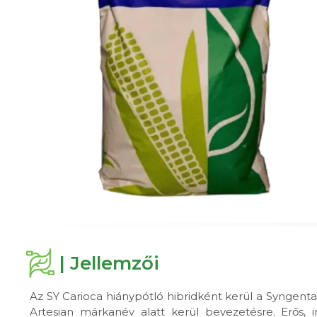
| Jellemzői
Az SY Carioca hiánypótló hibridként kerül a Syngenta 
Artesian márkanév alatt kerül bevezetésre. Erős, i