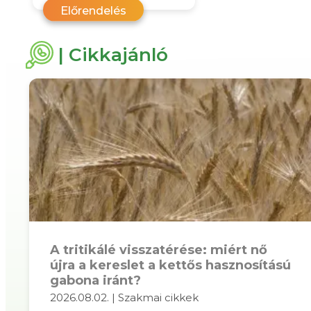
Előrendelés
| Cikkajánló
A tritikálé visszatérése: miért nő
újra a kereslet a kettős hasznosítású
gabona iránt?
2026.08.02. | Szakmai cikkek