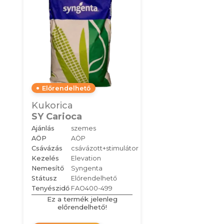
Előrendelhető
Kukorica
SY Carioca
Ajánlás
szemes
AÖP
AÖP
Csávázás
csávázott+stimulátor
Kezelés
Elevation
Nemesítő
Syngenta
Státusz
Előrendelhető
Tenyészidő
FAO400-499
Ez a termék jelenleg
előrendelhető!