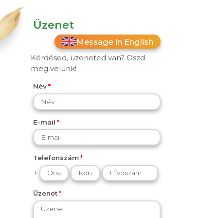
Üzenet
Message in English
Kérdésed, üzeneted van? Oszd
meg velünk!
Név
E-mail
Telefonszám
+
Üzenet