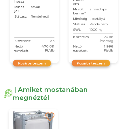
hossz
cm
Mihez
savak
Mi volt
almachips
jó?
benne?
Státusz
Rendelhető
Minőség
I. osztályú
Státusz
Rendelhető
SWL
1000 kg
Kiszerelés:
20 db
Kiszerelés:
db
/csomag
Nettó
470 011
Nettó
1 996
egységár:
Ft/db
egységár:
Ft/db
Kosárba teszem
Kosárba teszem
| Amiket mostanában
megnéztél