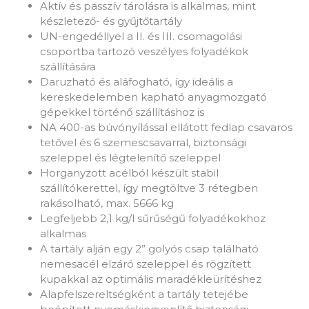
Aktív és passzív tárolásra is alkalmas, mint
készletező- és gyűjtőtartály
UN-engedéllyel a II. és III. csomagolási
csoportba tartozó veszélyes folyadékok
szállítására
Daruzható és aláfogható, így ideális a
kereskedelemben kapható anyagmozgató
gépekkel történő szállításhoz is
NA 400-as búvónyílással ellátott fedlap csavaros
tetővel és 6 szemescsavarral, biztonsági
szeleppel és légtelenítő szeleppel
Horganyzott acélból készült stabil
szállítókerettel, így megtöltve 3 rétegben
rakásolható, max. 5666 kg
Legfeljebb 2,1 kg/l sűrűségű folyadékokhoz
alkalmas
A tartály alján egy 2” golyós csap található
nemesacél elzáró szeleppel és rögzített
kupakkal az optimális maradékleürítéshez
Alapfelszereltségként a tartály tetejébe