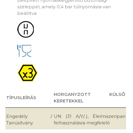
beépített nyomáskiegyenlítő biztonsági
szeleppel, amely 0,4 bar túlnyomásra van
beállítva
HORGANYZOTT KÜLSŐ
TÍPUSLEÍRÁS
KERETEKKEL
Engedély /
UN (31 A/Y/..), Élelmiszeripari
Tanúsítvány
felhasználásra megfelelő