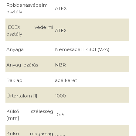
Robbanásvédelmi
ATEX
osztály
IECEX védelmi
ATEX
osztály
Anyaga
Nemesacél 1.4301 (V2A)
Anyag lezárás
NBR
Raklap
acélkeret
Űrtartalom [l]
1000
Külső szélesség
1015
[mm]
Külső magasság