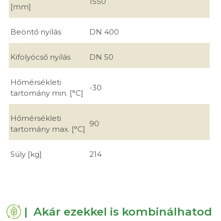
1550
[mm]
Beöntő nyílás
DN 400
Kifolyócső nyílás
DN 50
Hőmérsékleti
-30
tartomány min. [°C]
Hőmérsékleti
90
tartomány max. [°C]
Súly [kg]
214
| Akár ezekkel is kombinálhatod