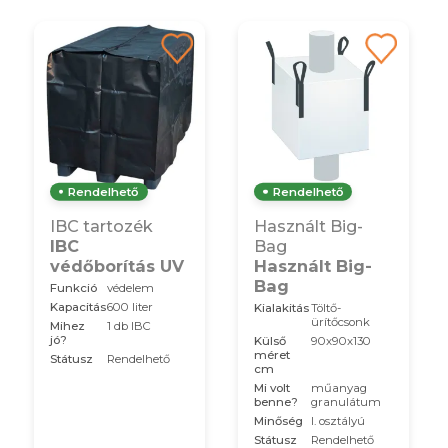
Rendelhető
Rendelhető
IBC tartozék
Használt Big-
IBC
Bag
védőborítás UV
Használt Big-
Bag
Funkció
védelem
Kapacitás
600 liter
Kialakitás
Töltő-
ürítőcsonk
Mihez
1 db IBC
jó?
Külső
90x90x130
méret
Státusz
Rendelhető
cm
Mi volt
műanyag
benne?
granulátum
Minőség
I. osztályú
Státusz
Rendelhető