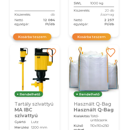
SWL
1000 kg
Kiszerelés:
20 db
Kiszerelés:
db
/csomag
Nettó
12 084
Nettó
2 257
egységár:
Ft/db
egységár:
Ft/db
Kosárba teszem
Kosárba teszem
Rendelhető
Rendelhető
Tartály szivattyú
Használt Q-Bag
MA IBC
Használt Q-Bag
szivattyú
Kialakitás
Töltő-
ürítőcsonk
Gyártó
Lutz
Külső
110x110x250
Merülési
1200 mm
méret