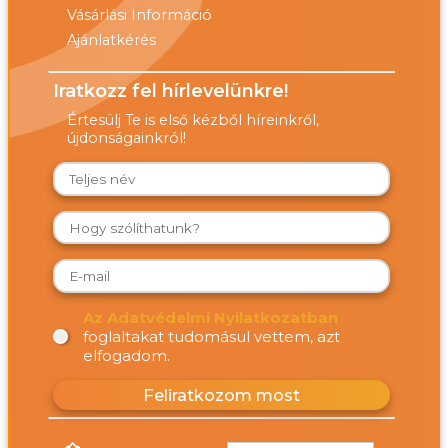
Vásárlási Információ
Ajánlatkérés
Iratkozz fel hírlevelünkre!
Értesülj Te is első kézből híreinkről,
újdonságainkról!
Az Adatvédelmi Nyilatkozatban
foglaltakat tudomásul vettem, azt
elfogadom.
Feliratkozom most