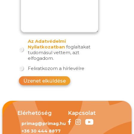
Az Adatvédelmi
Nyilatkozatban
foglaltakat
tudomásul vettem, azt
elfogadom.
Feliratkozom a hírlevélre
Üzenet elküldése
Elérhetőség
Kapcsolat
primag@primag.hu
+36 30 444 8877