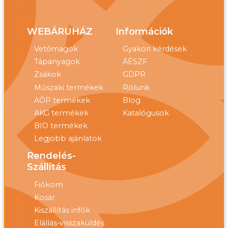
WEBÁRUHÁZ
Információk
Vetőmagok
Gyakori kérdések
Tápanyagok
ÁÉSZF
Zsákok
GDPR
Műszaki termékek
Rólunk
AÖP termékek
Blog
AKG termékek
Katalógusok
BIO termékek
Legjobb ajánlatok
Rendelés-
Szállítás
Fiókom
Kosár
Kiszállítás infók
Elállás-visszaküldés