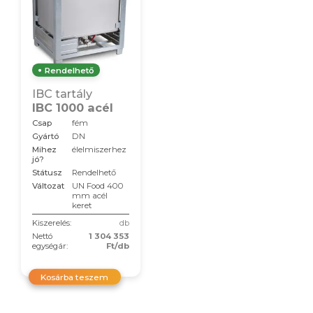
Rendelhető
IBC tartály
IBC 1000 acél
Csap
fém
Gyártó
DN
Mihez
élelmiszerhez
jó?
Státusz
Rendelhető
Változat
UN Food 400
mm acél
keret
Kiszerelés:
db
Nettó
1 304 353
egységár:
Ft/db
Kosárba teszem