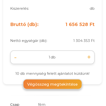
Kiszerelés:
db
Bruttó (db):
1 656 528 Ft
Nettó egységár (db):
1 304 353 Ft
-
+
db
10 db mennyiség felett ajánlatot küldünk!
Végösszeg megtekintése
Csap
fém