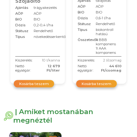
Szójaoltó
Ajánlás
talajoltás
AÖP
AÖP
Ajánlás
trágyakezelés
BIO
BIO
AÖP
AÖP
Dózis
0,6-1 l/ha
BIO
BIO
Státusz
Rendelhető
Dózis
0,2-0,4 l/ha
Típus
biokontroll
Státusz
Rendelhető
hatású
Típus
növekedésserkentő
Összetevők
1l BBB
komponens
1l AAA
komponens
Kiszerelés:
10 l/kanna
Kiszerelés:
2 l/csomag
Nettó
12 679
Nettó
44 610
egységár:
Ft/liter
egységár:
Ft/csomag
Kosárba teszem
Kosárba teszem
| Amiket mostanában
megnéztél