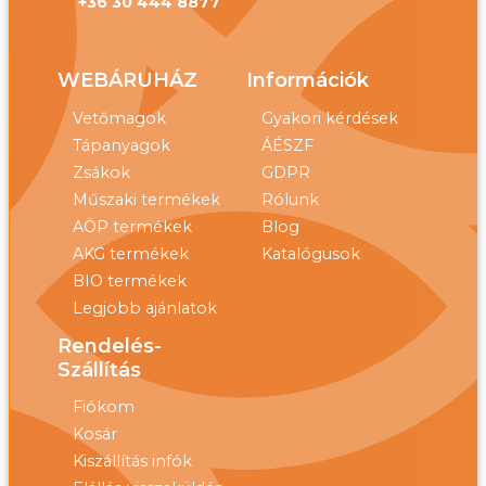
+36 30 444 8877
WEBÁRUHÁZ
Információk
Vetőmagok
Gyakori kérdések
Tápanyagok
ÁÉSZF
Zsákok
GDPR
Műszaki termékek
Rólunk
AÖP termékek
Blog
AKG termékek
Katalógusok
BIO termékek
Legjobb ajánlatok
Rendelés-
Szállítás
Fiókom
Kosár
Kiszállítás infók