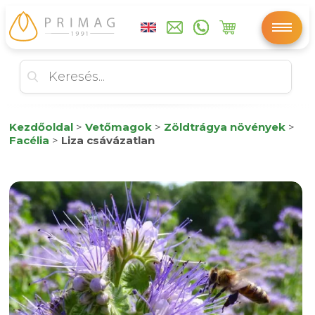
Kezdőoldal
>
Vetőmagok
>
Zöldtrágya növények
>
Facélia
>
Liza csávázatlan