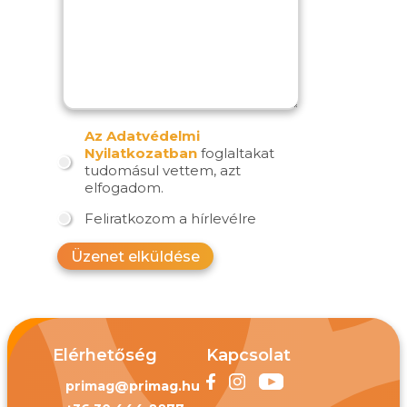
Az Adatvédelmi
Nyilatkozatban
foglaltakat
tudomásul vettem, azt
elfogadom.
Feliratkozom a hírlevélre
Üzenet elküldése
Elérhetőség
Kapcsolat
primag@primag.hu