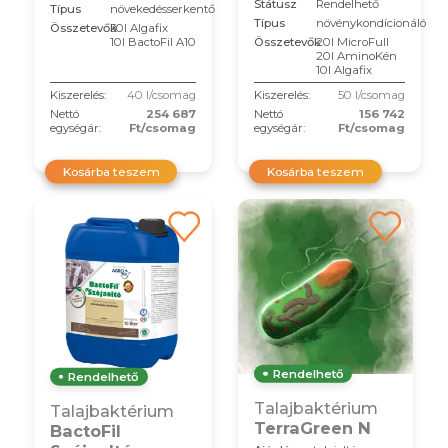
Státusz
Rendelhető
Típus
növekedésserkentő
Típus
növénykondícionáló
Összetevők
30l Algafix
10l BactoFil A10
Összetevők
20l MicroFull
20l AminoKén
10l Algafix
Kiszerelés:
40 l/csomag
Kiszerelés:
50 l/csomag
Nettó
254 687
Nettó
156 742
egységár:
Ft/csomag
egységár:
Ft/csomag
Kosárba teszem
Kosárba teszem
Rendelhető
Rendelhető
Talajbaktérium
Talajbaktérium
TerraGreen N
BactoFil