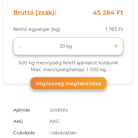
Bruttó (zsák):
45 284 Ft
Nettó egységár (kg):
1 783 Ft
-
+
kg
500 kg mennyiség felett ajánlatot küldünk!
Max. mennyiség/raklap: 1 000 kg
Végösszeg megtekintése
Ajánlás
zöldítés
AKG
AKG
Csávázás
csávázatlan