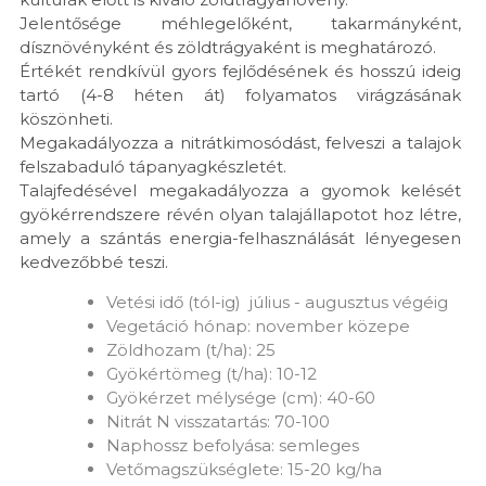
Jelentősége méhlegelőként, takarmányként,
dísznövényként és zöldtrágyaként is meghatározó.
Értékét rendkívül gyors fejlődésének és hosszú ideig
tartó (4-8 héten át) folyamatos virágzásának
köszönheti.
Megakadályozza a nitrátkimosódást, felveszi a talajok
felszabaduló tápanyagkészletét.
Talajfedésével megakadályozza a gyomok kelését
gyökérrendszere révén olyan talajállapotot hoz létre,
amely a szántás energia-felhasználását lényegesen
kedvezőbbé teszi.
Vetési idő (tól-ig) július - augusztus végéig
Vegetáció hónap: november közepe
Zöldhozam (t/ha): 25
Gyökértömeg (t/ha): 10-12
Gyökérzet mélysége (cm): 40-60
Nitrát N visszatartás: 70-100
Naphossz befolyása: semleges
Vetőmagszükséglete: 15-20 kg/ha