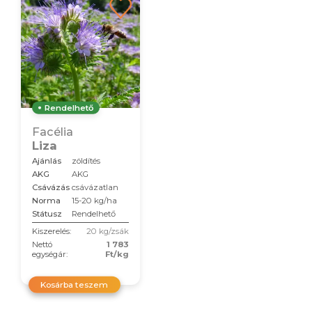
Rendelhető
Facélia
Liza
Ajánlás
zöldítés
AKG
AKG
Csávázás
csávázatlan
Norma
15-20 kg/ha
Státusz
Rendelhető
Kiszerelés:
20 kg/zsák
Nettó
1 783
egységár:
Ft/kg
Kosárba teszem