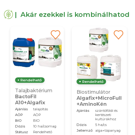
| Akár ezekkel is kombinálhatod
Rendelhető
Rendelhető
Talajbaktérium
Biostimulátor
BactoFil
Algafix+MicroFull
A10+Algafix
+AminoKén
Ajánlás
talajoltás
Ajánlás
szántóföldi és
AÖP
AÖP
kertészeti
kultúrákhoz
BIO
BIO
Dózis
5 ha/cs
Dózis
10 ha/csomag
Jellemző
alga+tápanyag
Státusz
Rendelhető