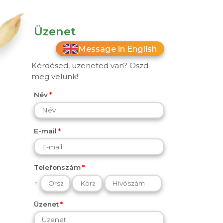
Üzenet
Message in English
Kérdésed, üzeneted van? Oszd
meg velünk!
Név
E-mail
Telefonszám
+
Üzenet