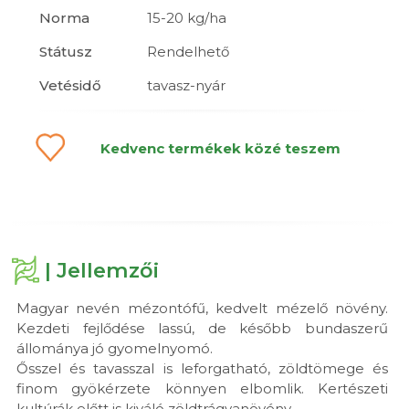
Norma
15-20 kg/ha
Státusz
Rendelhető
Vetésidő
tavasz-nyár
Kedvenc termékek közé teszem
| Jellemzői
Magyar nevén mézontófű, kedvelt mézelő növény.
Kezdeti fejlődése lassú, de később bundaszerű
állománya jó gyomelnyomó.
Ősszel és tavasszal is leforgatható, zöldtömege és
finom gyökérzete könnyen elbomlik. Kertészeti
kultúrák előtt is kiváló zöldtrágyanövény.