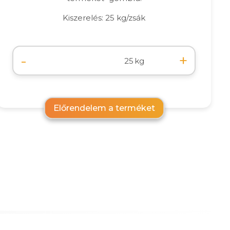
Kiszerelés: 25 kg/zsák
-
+
kg
Előrendelem a terméket