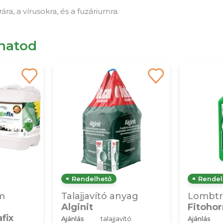
a, a vírusokra, és a fuzáriumra.
lhatod
Rendelhető
Rendel
m
Talajjavító anyag
Lombtr
Alginit
Fitoho
fix
Ajánlás
talajjavító
Ajánlás