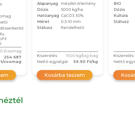
Alapanyag
mészkő őrlemény
BIO
s
Dózis
5000 kg/ha
Dózis
Hatóanyag
CaCO3 30%
Kultúra
somag
Méret
0,5-10 mm
Státusz
hető
Státusz
Rendelhető
désserkentő
fix
oFil
s
0 l/csomag
Kiszerelés:
1000 kg/big-bag
Kiszerelés:
254 687
Ft/csomag
Nettó egységár:
59.90 Ft/kg
Nettó egys
zem
Kosárba teszem
Kosá
éztél