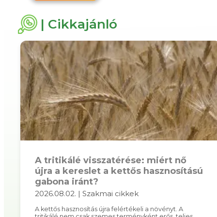
| Cikkajánló
A tritikálé visszatérése: miért nő
újra a kereslet a kettős hasznosítású
gabona iránt?
2026.08.02. | Szakmai cikkek
A kettős hasznosítás újra felértékeli a növényt. A
tritikálé nem csak szemes terményként erős, teljes