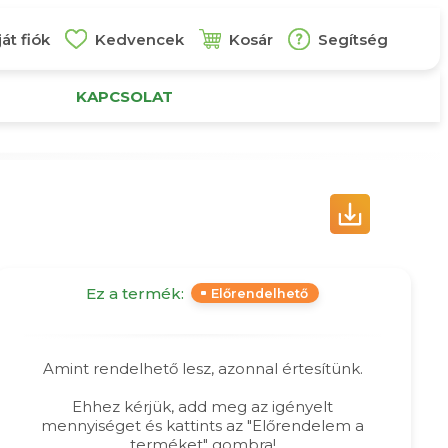
át fiók
Kedvencek
Kosár
Segítség
KAPCSOLAT
Ez a termék:
Előrendelhető
Amint rendelhető lesz, azonnal értesítünk.
Ehhez kérjük, add meg az igényelt
mennyiséget és kattints az "Előrendelem a
terméket" gombra!