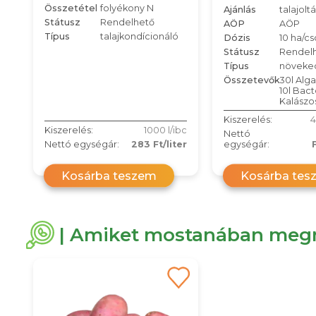
Összetétel
folyékony N
Ajánlás
talajoltá
Státusz
Rendelhető
AÖP
AÖP
Típus
talajkondícionáló
Dózis
10 ha/c
Státusz
Rendel
Típus
növeke
Összetevők
30l Alga
10l Bact
Kalászo
Kiszerelés:
4
Kiszerelés:
1000 l/ibc
Nettó
Nettó egységár:
283 Ft/liter
egységár:
Kosárba teszem
Kosárba tes
| Amiket mostanában megn