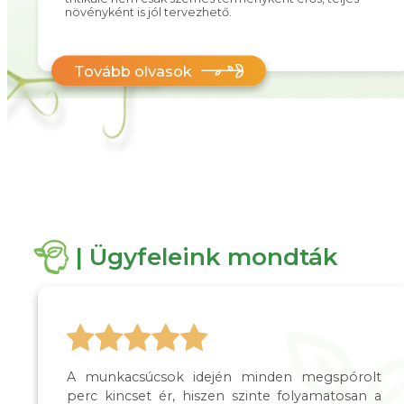
növényként is jól tervezhető.
Tovább olvasok
| Ügyfeleink mondták
A munkacsúcsok idején minden megspórolt
perc kincset ér, hiszen szinte folyamatosan a