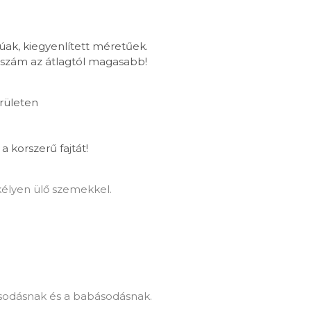
ak, kiegyenlített méretűek.
tésszám az átlagtól magasabb!
rületen
a korszerű fajtát!
kélyen ülő szemekkel.
rasodásnak és a babásodásnak.