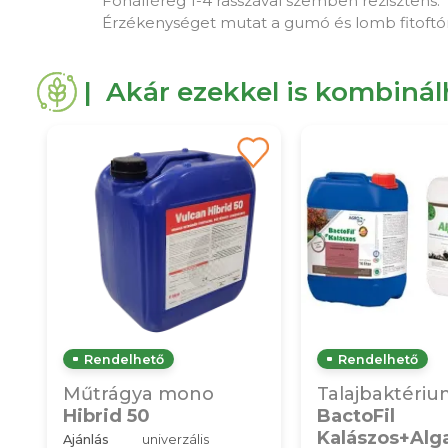
Fonálféreg 1-4 rasszával szemben rezisztens.
Érzékenységet mutat a gumó és lomb fitoftórár
| Akár ezekkel is kombiná
Rendelhető
Rendelhető
Műtrágya mono
Talajbaktériu
Hibrid 50
BactoFil
Kalászos+Alga
Ajánlás
univerzális