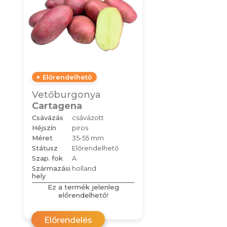
Előrendelhető
Vetőburgonya
Cartagena
Csávázás
csávázott
Héjszín
piros
Méret
35-55 mm
Státusz
Előrendelhető
Szap. fok
A
Származási
holland
hely
Ez a termék jelenleg
előrendelhető!
Előrendelés