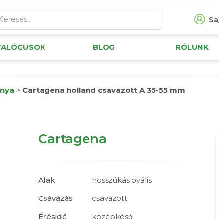
Saj
TALÓGUSOK
BLOG
RÓLUNK
nya
>
Cartagena holland csávázott A 35-55 mm
Cartagena
Alak
hosszúkás ovális
Csávázás
csávázott
Érésidő
középkésői