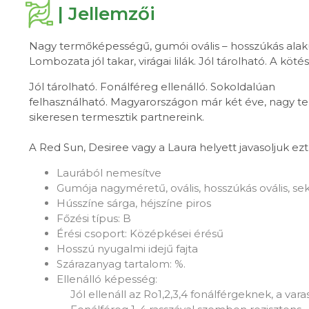
| Jellemzői
Nagy termőképességű, gumói ovális – hosszúkás alakú
Lombozata jól takar, virágai lilák. Jól tárolható. A kö
Jól tárolható. Fonálféreg ellenálló. Sokoldalúan
felhasználható. Magyarországon már két éve, nagy te
sikeresen termesztik partnereink.
A Red Sun, Desiree vagy a Laura helyett javasoljuk ezt 
Laurából nemesítve
Gumója nagyméretű, ovális, hosszúkás ovális, se
Hússzíne sárga, héjszíne piros
Főzési típus: B
Érési csoport: Középkései érésű
Hosszú nyugalmi idejű fajta
Szárazanyag tartalom: %.
Ellenálló képesség:
Jól ellenáll az Ro1,2,3,4 fonálférgeknek, a va