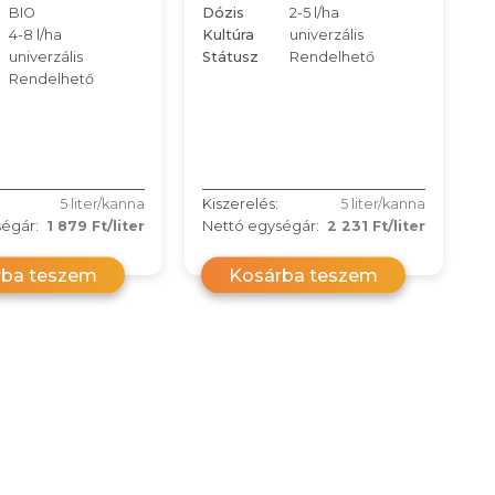
BIO
Dózis
2-5 l/ha
4-8 l/ha
Kultúra
univerzális
univerzális
Státusz
Rendelhető
Rendelhető
5 liter/kanna
Kiszerelés:
5 liter/kanna
égár:
1 879 Ft/liter
Nettó egységár:
2 231 Ft/liter
rba teszem
Kosárba teszem