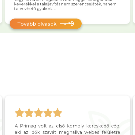
keverékkel a talajjavítás nem szerencsejáték, hanem
tervezhető gyakorlat.
Tovább olvasok
A Primag volt az első komoly kereskedő cég,
aki az idők szavát meghallva webes felületre