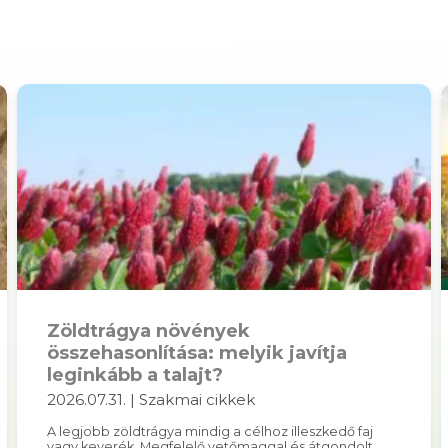
Zöldtrágya növények
összehasonlítása: melyik javítja
leginkább a talajt?
2026.07.31. | Szakmai cikkek
A legjobb zöldtrágya mindig a célhoz illeszkedő faj
vagy keverék. Megfelelő vetőmaggal és átgondolt