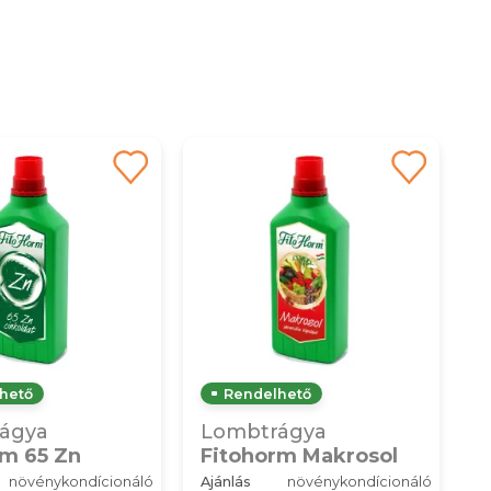
hető
Rendelhető
ágya
Lombtrágya
rm 65 Zn
Fitohorm Makrosol
növénykondícionáló
Ajánlás
növénykondícionáló