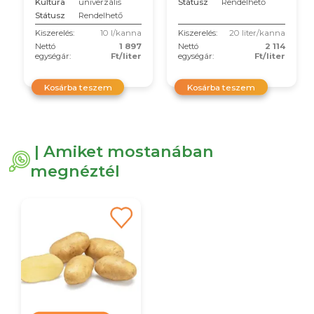
Kultúra
univerzális
Státusz
Rendelhető
Státusz
Rendelhető
Kiszerelés:
10 l/kanna
Kiszerelés:
20 liter/kanna
Nettó
1 897
Nettó
2 114
egységár:
Ft/liter
egységár:
Ft/liter
Kosárba teszem
Kosárba teszem
| Amiket mostanában
megnéztél