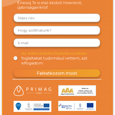
Értesülj Te is első kézből híreinkről,
újdonságainkról!
Az Adatvédelmi Nyilatkozatban
foglaltakat tudomásul vettem, azt
elfogadom.
Feliratkozom most