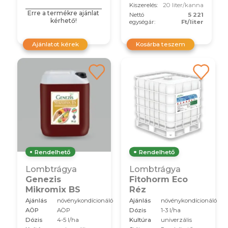
Kiszerelés:
20 liter/kanna
Erre a termékre ajánlat
Nettó
5 221
kérhető!
egységár:
Ft/liter
Ajánlatot kérek
Kosárba teszem
Rendelhető
Rendelhető
Lombtrágya
Lombtrágya
Genezis
Fitohorm Eco
Mikromix BS
Réz
Ajánlás
növénykondícionáló
Ajánlás
növénykondícionáló
AÖP
AÖP
Dózis
1-3 l/ha
Dózis
4-5 l/ha
Kultúra
univerzális