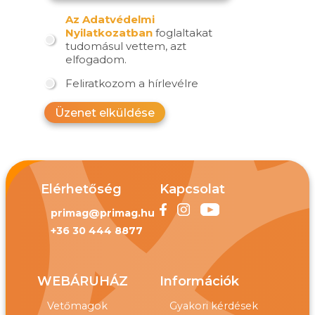
Az Adatvédelmi
Nyilatkozatban
foglaltakat
tudomásul vettem, azt
elfogadom.
Feliratkozom a hírlevélre
Üzenet elküldése
Elérhetőség
Kapcsolat
primag@primag.hu
+36 30 444 8877
WEBÁRUHÁZ
Információk
Vetőmagok
Gyakori kérdések