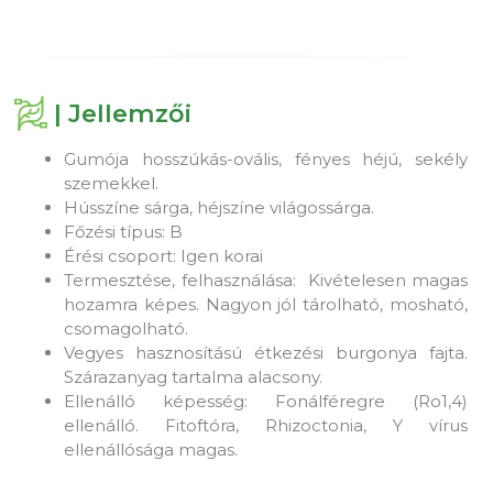
| Jellemzői
Gumója hosszúkás-ovális, fényes héjú, sekély
szemekkel.
Hússzíne sárga, héjszíne világossárga.
Főzési típus: B
Érési csoport: Igen korai
Termesztése, felhasználása: Kivételesen magas
hozamra képes. Nagyon jól tárolható, mosható,
csomagolható.
Vegyes hasznosítású étkezési burgonya fajta.
Szárazanyag tartalma alacsony.
Ellenálló képesség: Fonálféregre (Ro1,4)
ellenálló. Fitoftóra, Rhizoctonia, Y vírus
ellenállósága magas.