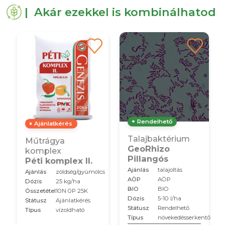
| Akár ezekkel is kombinálhatod
Rendelhető
Ajánlatkérés
Talajbaktérium
Műtrágya
GeoRhizo
komplex
Pillangós
Péti komplex II.
Ajánlás
talajoltás
Ajánlás
zöldség/gyümölcs
AÖP
AÖP
Dózis
25 kg/ha
BIO
BIO
Összetétel
10N 0P 25K
Dózis
5-10 l/ha
Státusz
Ajánlatkérés
Státusz
Rendelhető
Típus
vízoldható
Típus
növekedésserkentő