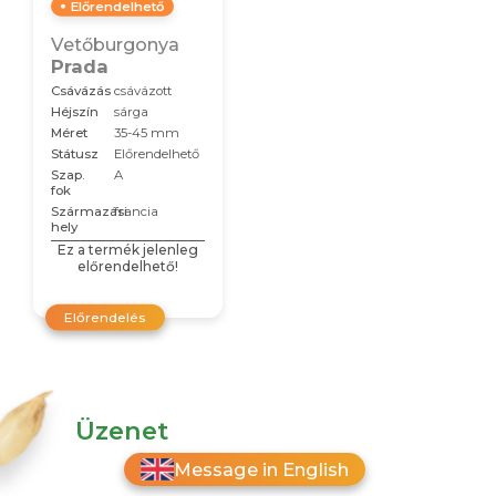
Előrendelhető
Vetőburgonya
Prada
Csávázás
csávázott
Héjszín
sárga
Méret
35-45 mm
Státusz
Előrendelhető
Szap.
A
fok
Származási
francia
hely
Ez a termék jelenleg
előrendelhető!
Előrendelés
Üzenet
Message in English