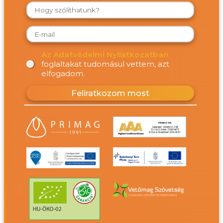
Az Adatvédelmi Nyilatkozatban
foglaltakat tudomásul vettem, azt
elfogadom.
Feliratkozom most