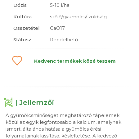
Dózis
5-10 l/ha
Kultúra
szőlő/gyümölcs/ zöldség
Összetétel
CaO17
Státusz
Rendelhető
Kedvenc termékek közé teszem
| Jellemzői
A gyümölcsminőséget meghatározó tápelemek
közül az egyik legfontosabb a kalcium, amelynek
ismert, általános hatása a gyümölcs érési
folyamatainak lassítása, késleltetése. A kedvező