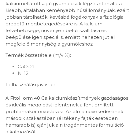
kalciumellátottságú gyümölcsök légzésintenzitása
kisebb, általában keményebb húsállományúak, ezért
jobban tárolhatók, kevésbé fogékonyak a fiziológiai
eredetű megbetegedésekre is. A kalcium
felvehetősége, növényen belüli szállítása és
beépülése igen speciális, emiatt nehezen jut el
megfelelő mennyiség a gyümölcshöz.
Termék összetétele (m/v %):
CaO: 21
N: 12
Felhasználási javaslat:
A FitoHorm 40 Ca kalciumkészítmények gazdaságos
és ideális megoldást jelentenek a fent említett
problémakör orvoslására. Az alma növekedésének
második szakaszában (érzékeny fajták esetében
hamarabb is) ajánljuk a nitrogénmentes formuláció
alkalmazását.