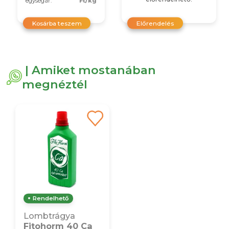
egységár:
Ft/kg
Kosárba teszem
Előrendelés
| Amiket mostanában
megnéztél
Rendelhető
Lombtrágya
Fitohorm 40 Ca