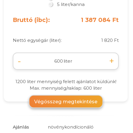
5 liter/kanna
Bruttó (ibc):
1 387 084 Ft
Nettó egységár (liter):
1 820 Ft
-
+
liter
1200 liter mennyiség felett ajánlatot küldünk!
Max. mennyiség/raklap: 600 liter
Végösszeg megtekintése
Ajánlás
növénykondícionáló