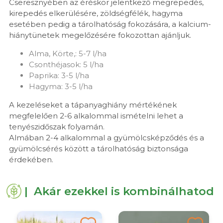
Cseresznyében az éréskor jelentkező megrepedés,
kirepedés elkerülésére, zöldségfélék, hagyma
esetében pedig a tárolhatóság fokozására, a kalcium-
hiánytünetek megelőzésére fokozottan ajánljuk.
Alma, Körte,: 5-7 l/ha
Csonthéjasok: 5 l/ha
Paprika: 3-5 l/ha
Hagyma: 3-5 l/ha
A kezeléseket a tápanyaghiány mértékének
megfelelően 2-6 alkalommal ismételni lehet a
tenyészidőszak folyamán.
Almában 2-4 alkalommal a gyümölcsképződés és a
gyümölcsérés között a tárolhatóság biztonsága
érdekében.
| Akár ezekkel is kombinálhatod