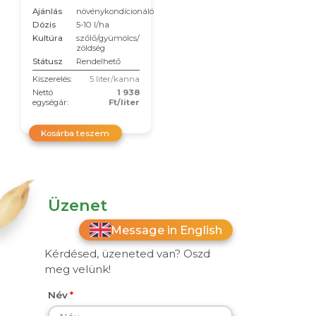
Ajánlás
növénykondícionáló
Dózis
5-10 l/ha
Kultúra
szőlő/gyümölcs/
zöldség
Státusz
Rendelhető
Kiszerelés:
5 liter/kanna
Nettó
1 938
egységár:
Ft/liter
Kosárba teszem
Üzenet
Message in English
Kérdésed, üzeneted van? Oszd
meg velünk!
Név