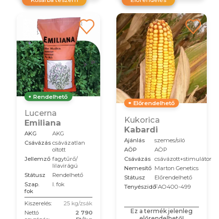
Rendelhető
Előrendelhető
Lucerna
Kukorica
Emiliana
Kabardi
AKG
AKG
Ajánlás
szemes/siló
Csávázás
csávázatlan
AÖP
AÖP
oltott
Csávázás
csávázott+stimulátor
Jellemző
fagytűrő/
lilavirágú
Nemesítő
Marton Genetics
Státusz
Rendelhető
Státusz
Előrendelhető
Szap.
I. fok
Tenyészidő
FAO400-499
fok
Kiszerelés:
25 kg/zsák
Ez a termék jelenleg
Nettó
2 790
előrendelhető!