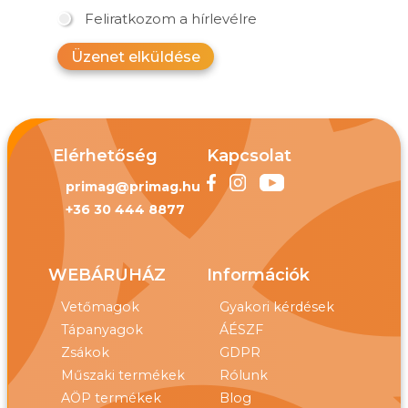
Feliratkozom a hírlevélre
Üzenet elküldése
Elérhetőség
Kapcsolat
primag@primag.hu
+36 30 444 8877
WEBÁRUHÁZ
Információk
Vetőmagok
Gyakori kérdések
Tápanyagok
ÁÉSZF
Zsákok
GDPR
Műszaki termékek
Rólunk
AÖP termékek
Blog