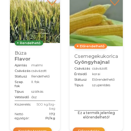
Rendelhető
Előrendelhető
Búza
Csemegekukorica
Flavor
Gyöngyhajnal
Ajánlás
malmi
Csávázás
csávázott
Csávázás
csávázott
Érésidő
korai
Státusz
Rendelhető
Státusz
Előrendelhető
Szap.
II. fok
Típus
szuperédes
fok
Típus
szálkás
Vetésidő
ősz
Kiszerelés:
500 kg/big-
bag
Ez a termék jelenleg
Nettó
172
előrendelhető!
egységár:
Ft/kg
Kosárba teszem
Előrendelés