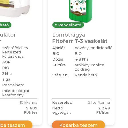
hető
Rendelhető
ulátor
Lombtrágya
r
Fitoferr T-3 vaskelát
szántóföldi és
Ajánlás
növénykondícionáló
kertészeti
BIO
BIO
kultúrákhoz
Dózis
4-8 l/ha
AÖP
Kultúra
szőlő/gyümölcs/
BIO
zöldség
2 l/ha
Státusz
Rendelhető
alga
Rendelhető
mikrobiológiai
készítmény
10 l/kanna
Kiszerelés:
5 liter/kanna
9 689
Nettó
2 349
Ft/liter
egységár:
Ft/liter
rba teszem
Kosárba teszem