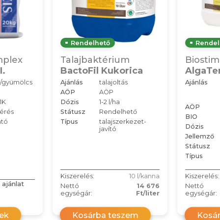
Rendelhető
Rendel
mplex
Talajbaktérium
Biostim
I.
BactoFil Kukorica
AlgaTe
/gyümölcs
Ajánlás
talajoltás
Ajánlás
a
AÖP
AÖP
1K
Dózis
1-2 l/ha
AÖP
kérés
Státusz
Rendelhető
BIO
ató
Típus
talajszerkezet-
Dózis
javító
Jellemző
Státusz
Típus
Kiszerelés:
10 l/kanna
Kiszerelés:
 ajánlat
Nettó
14 676
Nettó
egységár:
Ft/liter
egységár:
rek
Kosárba teszem
Kosá