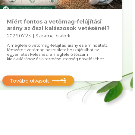
Miért fontos a vetőmag-felújítási
arány az őszi kalászosok vetésénél?
2026.07.23. | Szakmai cikkek
A megfelelő vetőmag-felújítási arány és a minősített,
fémzárolt vetőmag használata hozzájárulhat az
egyenletes keléshez, a megfelelő tőszám
kialakulásához és a termésbiztonság növeléséhez.
Tovább olvasok