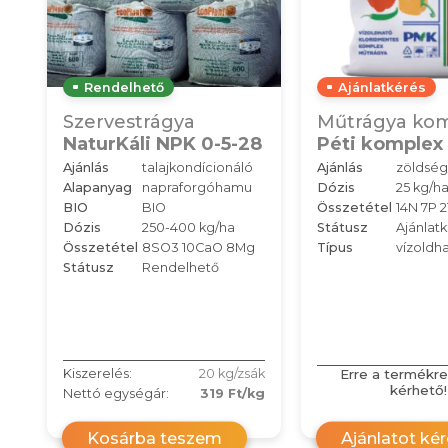
Rendelhető
Ajánlatkérés
Szervestrágya
Műtrágya ko
NaturKáli NPK 0-5-28
Péti komplex 
Ajánlás
talajkondícionáló
Ajánlás
zöldség
Alapanyag
napraforgóhamu
Dózis
25 kg/h
BIO
BIO
Összetétel
14N 7P 2
Dózis
250-400 kg/ha
Státusz
Ajánlat
Összetétel
8SO3 10CaO 8Mg
Típus
vízoldh
Státusz
Rendelhető
Erre a termékre
Kiszerelés:
20 kg/zsák
kérhető!
Nettó egységár:
319 Ft/kg
Kosárba teszem
Ajánlatot ké