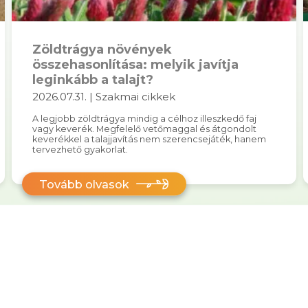
Zöldtrágya növények
összehasonlítása: melyik javítja
leginkább a talajt?
2026.07.31. | Szakmai cikkek
A legjobb zöldtrágya mindig a célhoz illeszkedő faj
vagy keverék. Megfelelő vetőmaggal és átgondolt
keverékkel a talajjavítás nem szerencsejáték, hanem
tervezhető gyakorlat.
Tovább olvasok