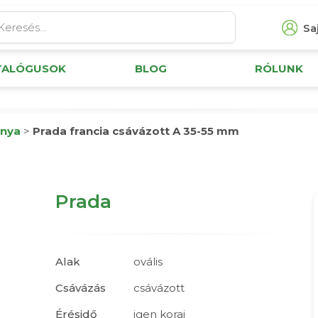
Saj
TALÓGUSOK
BLOG
RÓLUNK
nya
>
Prada francia csávázott A 35-55 mm
Prada
Alak
ovális
Csávázás
csávázott
Érésidő
igen korai