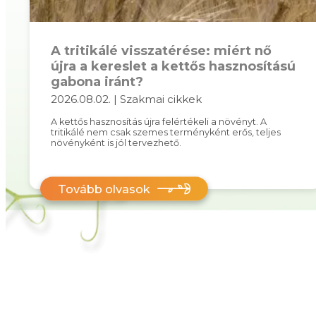
A tritikálé visszatérése: miért nő
újra a kereslet a kettős hasznosítású
gabona iránt?
2026.08.02. | Szakmai cikkek
A kettős hasznosítás újra felértékeli a növényt. A
tritikálé nem csak szemes terményként erős, teljes
növényként is jól tervezhető.
Tovább olvasok