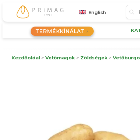
English
KA
TERMÉKKÍNÁLAT
Kezdőoldal
>
Vetőmagok
>
Zöldségek
>
Vetőburgo