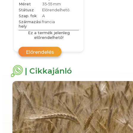
Méret
35-55 mm
Státusz
Előrendelhető
Szap. fok
A
Származási
francia
hely
Ez a termék jelenleg
előrendelhető!
Előrendelés
| Cikkajánló