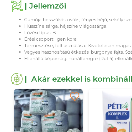
| Jellemzői
Gumója hosszúkás-ovális, fényes héjú, sekély sz
Hússzíne sárga, héjszíne világossárga.
Főzési típus: B
Érési csoport: Igen korai
Termesztése, felhasználása: Kivételesen magas
Vegyes hasznosítású étkezési burgonya fajta. Sz
Ellenálló képesség: Fonálféregre (Ro1,4) ellenálló
| Akár ezekkel is kombiná