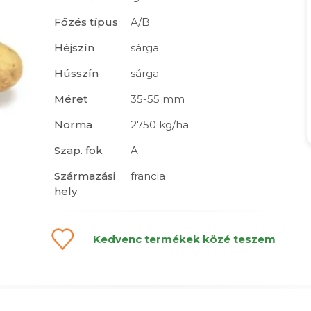
Főzés típus
A/B
Héjszín
sárga
Hússzín
sárga
Méret
35-55 mm
Norma
2750 kg/ha
Szap. fok
A
Származási
francia
hely
Kedvenc termékek közé teszem