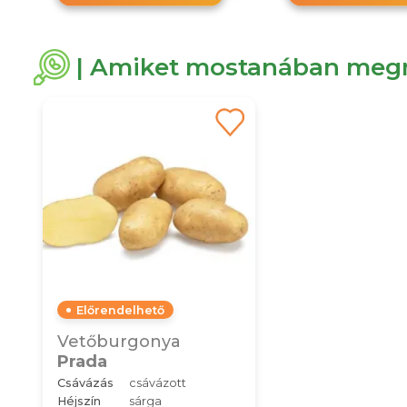
| Amiket mostanában megn
Előrendelhető
Vetőburgonya
Prada
Csávázás
csávázott
Héjszín
sárga