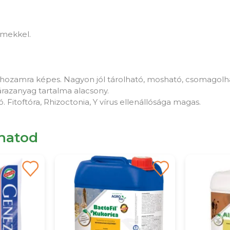
emekkel.
 hozamra képes. Nagyon jól tárolható, mosható, csomagolh
árazanyag tartalma alacsony.
. Fitoftóra, Rhizoctonia, Y vírus ellenállósága magas.
lhatod