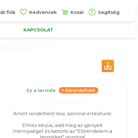
át fiók
Kedvencek
Kosár
Segítség
KAPCSOLAT
Ez a termék:
Előrendelhető
Amint rendelhető lesz, azonnal értesítünk.
Ehhez kérjük, add meg az igényelt
mennyiséget és kattints az "Előrendelem a
terméket" gombra!