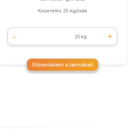
Kiszerelés: 25 kg/zsák
-
+
kg
Előrendelem a terméket