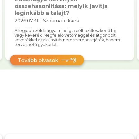
összehasonlítása: melyik javítja
leginkább a talajt?
2026.07.31. | Szakmai cikkek
A legjobb zöldtrágya mindig a célhoz illeszkedő faj
vagy keverék. Megfelelő vetőmaggal és átgondolt
keverékkel a talajjavítás nem szerencsejáték, hanem
tervezhető gyakorlat.
Tovább olvasok