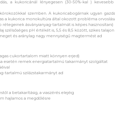
odás, a kukoricánál lényegesen (30-50%-kal ) kevesebb 
s kórokozókkal szemben. A kukoricabogárnak ugyan gazda
as a kukorica monokultúra által okozott probléma orvoslás
rétegeinek ásványianyag-tartalmát is képes hasznosítani)
 szélsőséges pH értékét is, 5,5 és 8,5 között, szikes talajon
ömeget és aránylag nagy mennyiségű magtermést ad
agas cukortartalom miatt könnyen erjed)
ása esetén remek energiatartalmú takarmányt szolgáltat
áéival
ag-tartalmú szilázstakarmányt ad
ől a betakarításig, a viaszérés elejéig
 nem hajlamos a megdőlésre