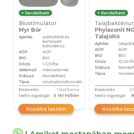
Rendelhető
Rendelhető
Biostimulátor
Talajbaktériu
Myr Bór
Phylazonit N
Talajoltó
Ajánlás
szántóföldi és
kertészeti
Ajánlás
talajoltá
kultúrákhoz
AÖP
AÖP
AÖP
AÖP
BIO
BIO
BIO
BIO
Dózis
10-20 l/
Dózis
1-3,5 l/ha
Státusz
Rendel
Jellemző
mikroelemek
Típus
növeke
Státusz
Rendelhető
Típus
növénykondícionáló
Kiszerelés:
1 liter/kanna
Kiszerelés:
20
Nettó egységár:
5 191 Ft/liter
Nettó egységár:
8
Kosárba teszem
Kosárba tes