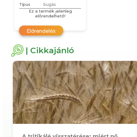
Típus
bugás
Ez a termék jelenleg
előrendelhető!
Előrendelés
| Cikkajánló
A tritikálé visszatérése: miért nő