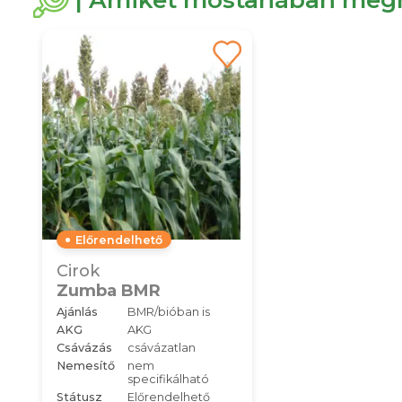
| Amiket mostanában megn
Előrendelhető
Cirok
Zumba BMR
Ajánlás
BMR/bióban is
AKG
AKG
Csávázás
csávázatlan
Nemesítő
nem
specifikálható
Státusz
Előrendelhető