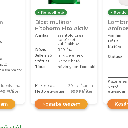
Rendelhető
Rendel
m
Biostimulátor
Lombtr
G
Fitohorm Fito Aktív
Amino
Ajánlás
szántóföldi és
Ajánlás
kertészeti
Dózis
s
kultúrákhoz
Kultúra
Dózis
5-10 l/ha
Jellemző
mikroelemek
Státusz
ha
Státusz
Rendelhető
hető
Típus
növénykondícionáló
désserkentő
Kiszerelés:
 liter/kanna
Kiszerelés:
20 liter/kanna
Nettó
49 Ft/liter
Nettó egységár:
998 Ft/liter
egységár:
zem
Kosárba teszem
Kosá