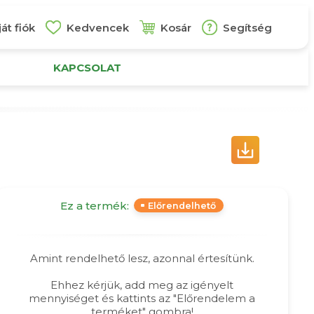
át fiók
Kedvencek
Kosár
Segítség
KAPCSOLAT
Ez a termék:
Előrendelhető
Amint rendelhető lesz, azonnal értesítünk.
Ehhez kérjük, add meg az igényelt
mennyiséget és kattints az "Előrendelem a
terméket" gombra!