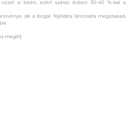
vízzel is beéri, ezért száraz évben 30-40 %-kal is
növénye, de a bogár fejlődési láncolata megszakad,
ára
 is megél)