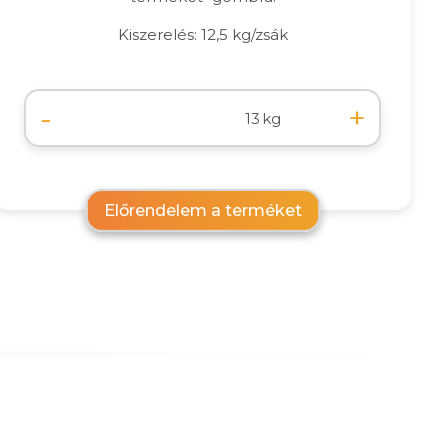
Kiszerelés: 12,5 kg/zsák
-
+
kg
Előrendelem a terméket