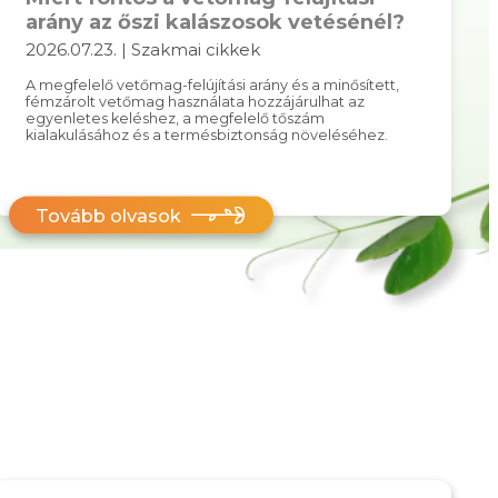
arány az őszi kalászosok vetésénél?
2026.07.23. | Szakmai cikkek
A megfelelő vetőmag-felújítási arány és a minősített,
fémzárolt vetőmag használata hozzájárulhat az
egyenletes keléshez, a megfelelő tőszám
kialakulásához és a termésbiztonság növeléséhez.
Tovább olvasok