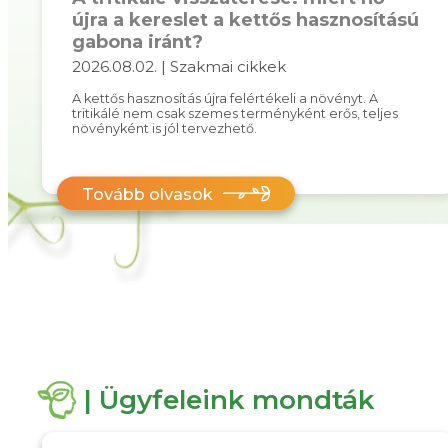
újra a kereslet a kettős hasznosítású
gabona iránt?
2026.08.02. | Szakmai cikkek
A kettős hasznosítás újra felértékeli a növényt. A
tritikálé nem csak szemes terményként erős, teljes
növényként is jól tervezhető.
Tovább olvasok
| Ügyfeleink mondták