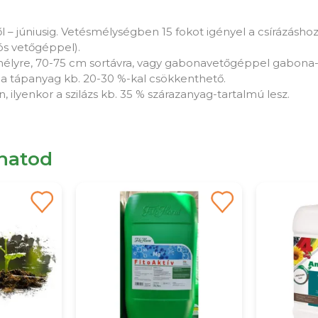
ől – júniusig. Vetésmélységben 15 fokot igényel a csírázáshoz
ós vetőgéppel).
lyre, 70-75 cm sortávra, vagy gabonavetőgéppel gabona- 
ca tápanyag kb. 20-30 %-kal csökkenthető.
, ilyenkor a szilázs kb. 35 % szárazanyag-tartalmú lesz.
lhatod