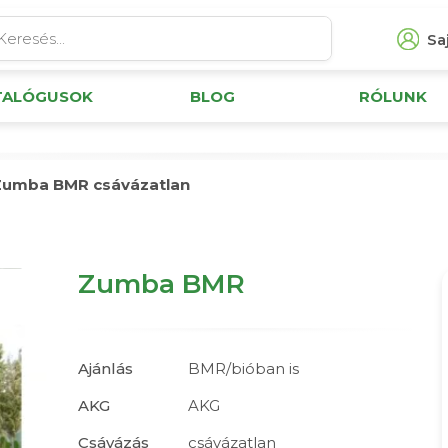
Saj
TALÓGUSOK
BLOG
RÓLUNK
Zumba BMR csávázatlan
Zumba BMR
Ajánlás
BMR/bióban is
AKG
AKG
Csávázás
csávázatlan