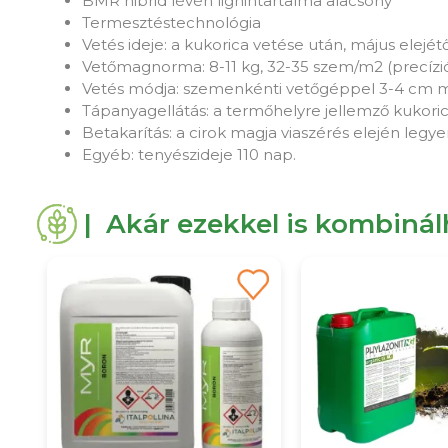
BMR hibrid lévén lignintartalma alacsony
Termesztéstechnológia
Vetés ideje: a kukorica vetése után, május elejét
Vetőmagnorma: 8-11 kg, 32-35 szem/m2 (precízi
Vetés módja: szemenkénti vetőgéppel 3-4 cm mé
Tápanyagellátás: a termőhelyre jellemző kukori
Betakarítás: a cirok magja viaszérés elején legyen
Egyéb: tenyészideje 110 nap.
| Akár ezekkel is kombiná