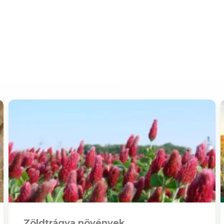
Zöldtrágya növények