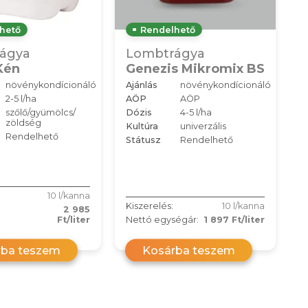
hető
Rendelhető
ágya
Lombtrágya
Kén
Genezis Mikromix BS
növénykondícionáló
Ajánlás
növénykondícionáló
2-5 l/ha
AÖP
AÖP
szőlő/gyümölcs/
Dózis
4-5 l/ha
zöldség
Kultúra
univerzális
Rendelhető
Státusz
Rendelhető
10 l/kanna
Kiszerelés:
10 l/kanna
2 985
Ft/liter
Nettó egységár:
1 897 Ft/liter
rba teszem
Kosárba teszem