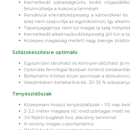
Kiemelkedő szárazságtűrés, kiváló vízgazdálk
felülmúlhatja a kukorica termését
Rendkívüli ellenállóképesség a kártevőkkel é
azaz nem szaporítja az egyedszámot, így alkalm
Tápanyagigénye nem túl magas (a talaj mélyebb 
Kiemelkedő alkalmazkodóképesség (jól tűri a talaj
Közepes magasság mellett nagy zsenge zöldt
Szilázskészítésre optimális
Egyszerűen tárolható és könnyen silózható (a m
Optimális fenológiai fázisban történő betakarít
Beltartalmi értékei közel azonosak a silókukoric
Viaszérésben betakarítva kb. 30-35 % szárazany
Tenyészidőszak
Közepesen hosszú tenyészidőszak – 110 nap kelést
2-2,2 méter magasra nő, rövid szártagjai miatt
Jól fejlett bugákat hoz, alacsony tanninnal
A növény magas cukortartalmú