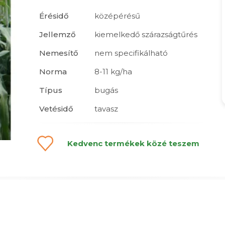
Érésidő
középérésű
Jellemző
kiemelkedő szárazságtűrés
Nemesítő
nem specifikálható
Norma
8-11 kg/ha
Típus
bugás
Vetésidő
tavasz
Kedvenc termékek közé teszem