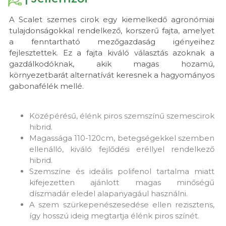
A Scalet szemes cirok egy kiemelkedő agronómiai
tulajdonságokkal rendelkező, korszerű fajta, amelyet
a fenntartható mezőgazdaság igényeihez
fejlesztettek. Ez a fajta kiváló választás azoknak a
gazdálkodóknak, akik magas hozamú,
környezetbarát alternatívát keresnek a hagyományos
gabonafélék mellé.
Középérésű, élénk piros szemszínű szemescirok
hibrid.
Magassága 110-120cm, betegségekkel szemben
ellenálló, kiváló fejlődési eréllyel rendelkező
hibrid.
Szemszíne és ideális polifenol tartalma miatt
kifejezetten ajánlott magas minőségű
díszmadár eledel alapanyagául használni.
A szem szürkepenészesedése ellen rezisztens,
így hosszú ideig megtartja élénk piros színét.