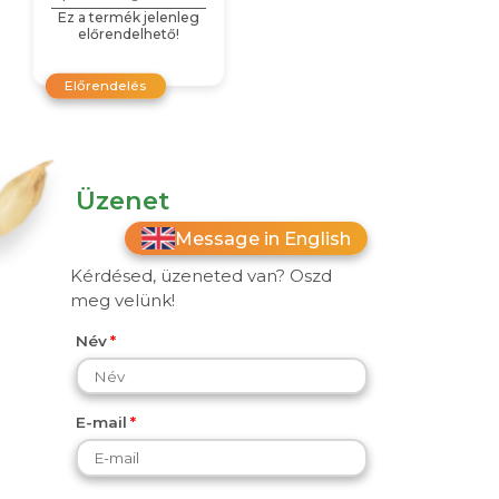
Ez a termék jelenleg
előrendelhető!
Előrendelés
Üzenet
Message in English
Kérdésed, üzeneted van? Oszd
meg velünk!
Név
E-mail