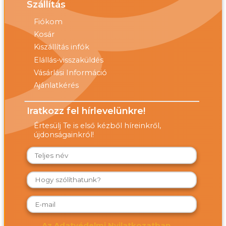
Szállítás
Fiókom
Kosár
Kiszállítás infók
Elállás-visszaküldés
Vásárlási Információ
Ajánlatkérés
Iratkozz fel hírlevelünkre!
Értesülj Te is első kézből híreinkről,
újdonságainkról!
Az Adatvédelmi Nyilatkozatban