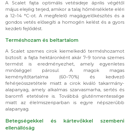
A Scalet fajta optimális vetésideje április végétől
május elejéig terjed, amikor a talaj hőmérséklete eléri
a 12–14 °C-ot. A megfelelő magágyelőkészítés és a
gondos vetés elősegíti a homogén kelést és a gyors
kezdeti fejlődést.
Terméshozam és beltartalom
A Scalet szemes cirok kiemelkedő terméshozamot
biztosít: a fajta hektáronként akár 7–9 tonna szemes
termést is eredményezhet, amely egyenletes
minőséggel párosul. A magok magas
keményítőtartalma (60–70%) és kedvező
fehérjeösszetétele miatt a cirok kiváló takarmány-
alapanyag, amely alkalmas szarvasmarha, sertés és
baromfi etetésére is. Továbbá gluténmentessége
miatt az élelmiszeriparban is egyre népszerűbb
alapanyag.
Betegségekkel és kártevőkkel szembeni
ellenállóság