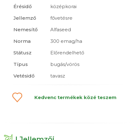
Érésidő
középkorai
Jellemző
fővetésre
Nemesítő
Alfaseed
Norma
300 emag/ha
Státusz
Előrendelhető
Típus
bugás/vörös
Vetésidő
tavasz
Kedvenc termékek közé teszem
| Jellemzői