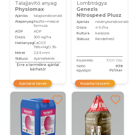
Talajjavító anyag
Lombtrágya
Physiomax
Genezis
Nitrospeed Plusz
Ajánlás
talajkondícionáló
Alapanyag
foszfor+mescal
Ajánlás
növénykondícionáló
formula
Dózis
4-5 l/ha
AÖP
AÖP
Kultúra
kalászos
Dózis
300 kg/ha
Státusz
Rendelhető
Hatóanyag
CaCO3
76%+MgO 3%
Méret
2,5-5 mm
Státusz
Ajánlatkérés
Kiszerelés:
1000 l/ibc
Erre a termékre ajánlat
Nettó
938
kérhető!
egységár:
Ft/liter
Ajánlatot kérek
Kosárba teszem