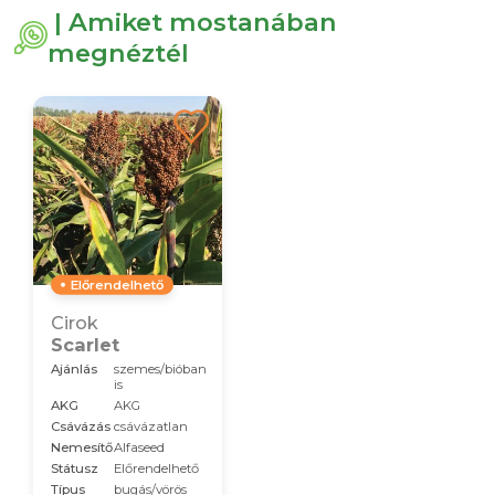
| Amiket mostanában
megnéztél
Előrendelhető
Cirok
Scarlet
Ajánlás
szemes/bióban
is
AKG
AKG
Csávázás
csávázatlan
Nemesítő
Alfaseed
Státusz
Előrendelhető
Típus
bugás/vörös