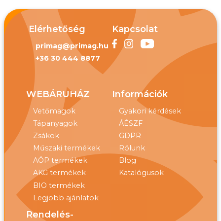
Elérhetőség
Kapcsolat
primag@primag.hu
+36 30 444 8877
WEBÁRUHÁZ
Információk
Vetőmagok
Gyakori kérdések
Tápanyagok
ÁÉSZF
Zsákok
GDPR
Műszaki termékek
Rólunk
AÖP termékek
Blog
AKG termékek
Katalógusok
BIO termékek
Legjobb ajánlatok
Rendelés-