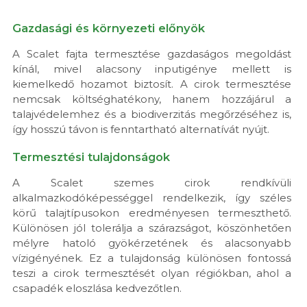
Gazdasági és környezeti előnyök
A Scalet fajta termesztése gazdaságos megoldást
kínál, mivel alacsony inputigénye mellett is
kiemelkedő hozamot biztosít. A cirok termesztése
nemcsak költséghatékony, hanem hozzájárul a
talajvédelemhez és a biodiverzitás megőrzéséhez is,
így hosszú távon is fenntartható alternatívát nyújt.
Termesztési tulajdonságok
A Scalet szemes cirok rendkívüli
alkalmazkodóképességgel rendelkezik, így széles
körű talajtípusokon eredményesen termeszthető.
Különösen jól tolerálja a szárazságot, köszönhetően
mélyre hatoló gyökérzetének és alacsonyabb
vízigényének. Ez a tulajdonság különösen fontossá
teszi a cirok termesztését olyan régiókban, ahol a
csapadék eloszlása kedvezőtlen.