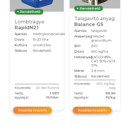
Rendelhető
Rendelhető
Talajjavító anyag
Lombtrágya
Balance GS
RapidN21
Ajánlás
talajjavító
Ajánlás
növénykondícionáló
Alapanyag
mészkő
Dózis
15-20 l/ha
granulátum
Kultúra
univerzális
BIO
BIO
Státusz
Rendelhető
Dózis
500 kg/ha
Hatóanyag
CaCO3>85%
CaO 50%+SO3
10%
Méret
2-6 mm
Státusz
Rendelhető
Kiszerelés:
600 kg/big-
Kiszerelés:
20 liter/kanna
bag
Nettó
1 097
Nettó
99.90
egységár:
Ft/liter
egységár:
Ft/kg
Kosárba teszem
Kosárba teszem