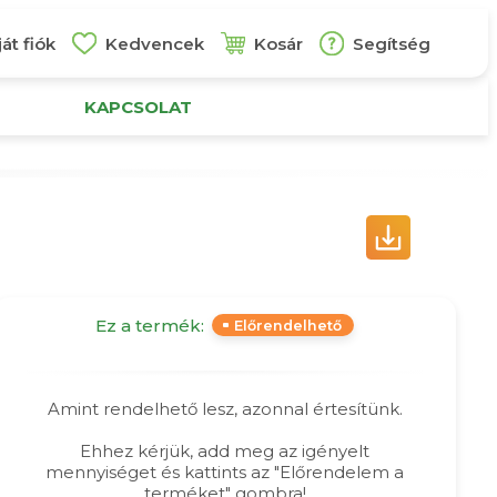
át fiók
Kedvencek
Kosár
Segítség
KAPCSOLAT
Ez a termék:
Előrendelhető
Amint rendelhető lesz, azonnal értesítünk.
Ehhez kérjük, add meg az igényelt
mennyiséget és kattints az "Előrendelem a
terméket" gombra!