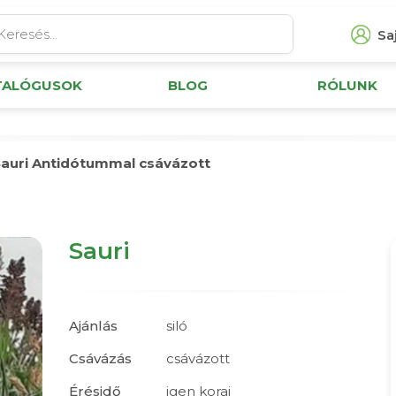
Saj
TALÓGUSOK
BLOG
RÓLUNK
auri Antidótummal csávázott
Sauri
Ajánlás
siló
Csávázás
csávázott
Érésidő
igen korai