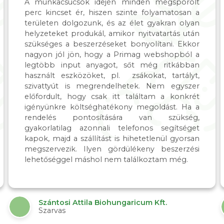
A munkacsúcsok idején minden megspórolt
perc kincset ér, hiszen szinte folyamatosan a
területen dolgozunk, és az élet gyakran olyan
helyzeteket produkál, amikor nyitvatartás után
szükséges a beszerzéseket bonyolítani. Ekkor
nagyon jól jön, hogy a Primag webshopból a
legtöbb input anyagot, sőt még ritkábban
használt eszközöket, pl. zsákokat, tartályt,
szivattyút is megrendelhetek. Nem egyszer
előfordult, hogy csak itt találtam a konkrét
igényünkre költséghatékony megoldást. Ha a
rendelés pontosítására van szükség,
gyakorlatilag azonnali telefonos segítséget
kapok, majd a szállítást is hihetetlenül gyorsan
megszervezik. Ilyen gördülékeny beszerzési
lehetőséggel máshol nem találkoztam még.
Szántosi Attila Biohungaricum Kft.
Szarvas