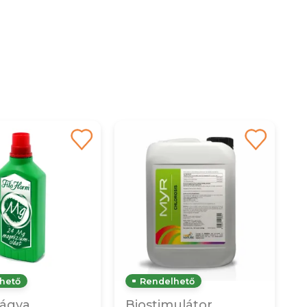
hető
Rendelhető
ágya
Biostimulátor