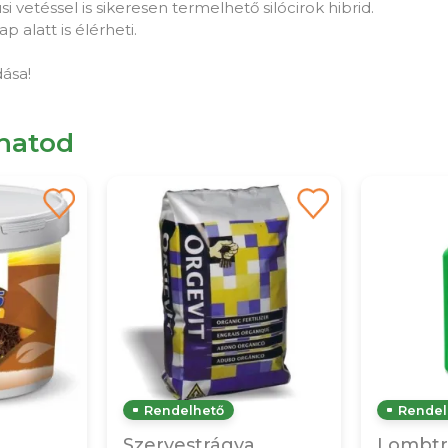
usi vetéssel is sikeresen termelhető silócirok hibrid.
 alatt is élérheti.
ása!
lhatod
Rendelhető
Rendel
Szervestrágya
Lombtr