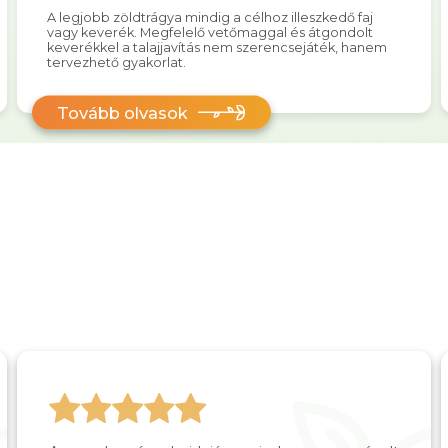
A legjobb zöldtrágya mindig a célhoz illeszkedő faj
vagy keverék. Megfelelő vetőmaggal és átgondolt
keverékkel a talajjavítás nem szerencsejáték, hanem
tervezhető gyakorlat.
Tovább olvasok