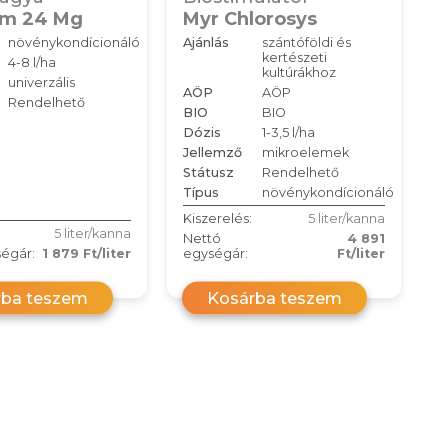
rm 24 Mg
Myr Chlorosys
növénykondícionáló
Ajánlás
szántóföldi és
kertészeti
4-8 l/ha
kultúrákhoz
univerzális
AÖP
AÖP
Rendelhető
BIO
BIO
Dózis
1-3,5 l/ha
Jellemző
mikroelemek
Státusz
Rendelhető
Típus
növénykondícionáló
Kiszerelés:
5 liter/kanna
5 liter/kanna
Nettó
4 891
égár:
1 879 Ft/liter
egységár:
Ft/liter
rba teszem
Kosárba teszem