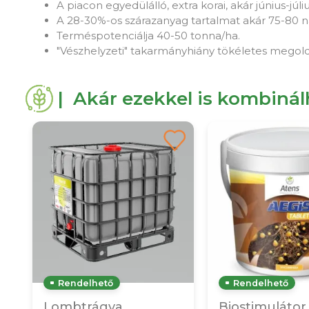
A piacon egyedülálló, extra korai, akár június-júli
A 28-30%-os szárazanyag tartalmat akár 75-80 nap
Terméspotenciálja 40-50 tonna/ha.
"Vészhelyzeti" takarmányhiány tökéletes megold
| Akár ezekkel is kombiná
Rendelhető
Rendelhető
Lombtrágya
Biostimulátor