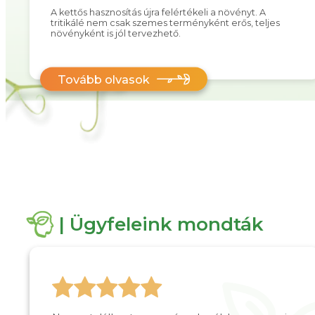
A kettős hasznosítás újra felértékeli a növényt. A
tritikálé nem csak szemes terményként erős, teljes
növényként is jól tervezhető.
Tovább olvasok
| Ügyfeleink mondták