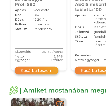
Profi S80
AEGIS mikorr
tabletta 100
Ajánlás
vadriasztó
BIO
BIO
Ajánlás
szántófö
kertésze
Dózis
15-20 l/ha
kultúrá
Kultúra
univerzális
Dózis
1 tablet
Státusz
Rendelhető
Jellemző
gombá
Státusz
Rendel
Típus
mikrobi
készítm
Kiszerelés:
20 liter/kanna
Kiszerelés:
Nettó
2 146
egységár:
Ft/liter
Nettó egységár:
7
Kosárba teszem
Kosárba tes
| Amiket mostanában megn