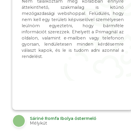
Nem találkoztam még korábban ennyire
áttekinthető, szakmailag is kitűnő
mezőgazdasági webshoppal. Felüdülés, hogy
nem kell egy területi képviselővel személyesen
leülnöm egyeztetni, hogy bármiféle
információt szerezzek. Ehelyett a Primagnál az
oldalon, valamint e-mailben vagy telefonon
gyorsan, lendületesen minden kérdésemre
választ kapok, és le is tudom adni azonnal a
rendelést.
Sáriné Romfa Ibolya őstermelő
Mélykút