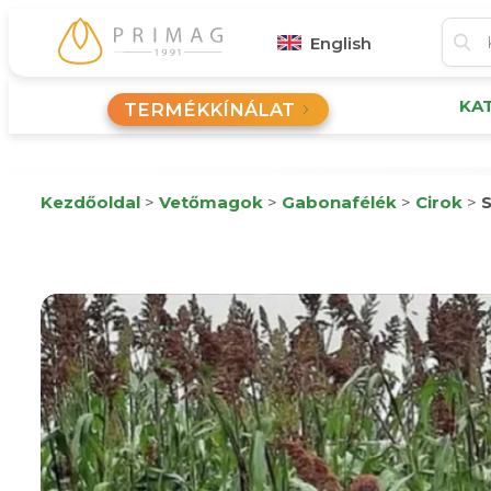
English
KA
TERMÉKKÍNÁLAT
Kezdőoldal
>
Vetőmagok
>
Gabonafélék
>
Cirok
>
S