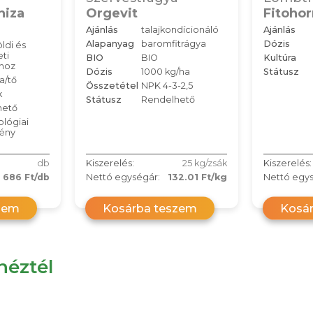
hiza
Orgevit
Fitoho
Ajánlás
talajkondícionáló
Ajánlás
Alapanyag
baromfitrágya
Dózis
ldi és
ti
BIO
BIO
Kultúra
khoz
Dózis
1000 kg/ha
Státusz
ta/tő
Összetétel
NPK 4-3-2,5
k
Státusz
Rendelhető
hető
ológiai
ény
db
Kiszerelés:
25 kg/zsák
Kiszerelés:
 686 Ft/db
Nettó egységár:
132.01 Ft/kg
Nettó egys
zem
Kosárba teszem
Kosá
éztél