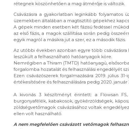
rétegnek köszönhetően a mag átmérője is változik.
Csávázásra a gyakorlatban leginkább folyamatos 
üzemekben általában a magtisztító gépekhez kapc
A gépek minden esetben két fázisú fedéssel működnek
az első fázis, a magok szállítása során pedig össze
egyik magról a másikra jut a szer, ez a második fázis.
Az utóbbi években azonban egyre több csávázásra 
leszűkült a felhasználható hatóanyagok köre.
Nemrégiben a Thiram (TMTD) hatóanyagú, elsősorba
forgalomba hozatalát és felhasználási engedélyét s
Ezen csávázószerek forgalmazására 2019. július 31-ig
értékesítésére és felhasználására pedig 2020. január 
A kivonás 3 készítményt érintett: a Flowsan FS,
burgonyafélék, kabakosok, gyökérzöldségek, káposz
zöldségvetőmagok csávázásához voltak engedélyezve
ellen volt használható.
A nem megfelelően csávázott vetőmagok felhaszná