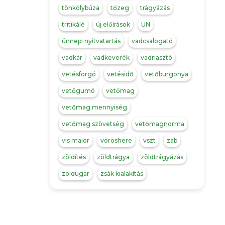
tönkölybúza
tőzeg
trágyázás
tritikálé
új előírások
UN
ünnepi nyitvatartás
vadcsalogató
vadkár
vadkeverék
vadriasztó
vetésforgó
vetésidő
vetőburgonya
vetőgumó
vetőmag
vetőmag mennyiség
vetőmag szövetség
vetőmagnorma
vis maior
vöröshere
vszt
zab
zöldítés
zöldtrágya
zöldtrágyázás
zöldugar
zsák kialakítás