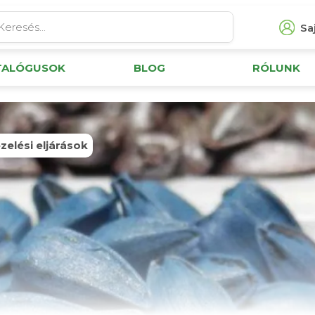
Saj
TALÓGUSOK
BLOG
RÓLUNK
elési eljárások