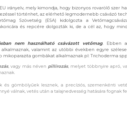
U irányelv, mely kimondja, hogy bizonyos rovarölő szer h
dezéssel történhet, az elérhető legmodernebb csávázó tech
etőmag Szövetség (ESA) kidolgozta a Vetőmagcsáváz
ukoricára és repcére dolgozták ki, de a cél az, hogy mind
dásban nem használható csávázott vetőmag
. Ebben a
at alkalmaznak, valamint az utóbbi években egyre széle
épp mikoparazita gombákat alkalmaznak pl: Trichoderma spp
ozás
, vagy más néven
pillírozás
, melyet többnyire apró, v
maznak.
és gömbölyűek lesznek, a precíziós, szemenkénti veté
nyé válnak, vetés után a talajnedvesség hatására fognak fel