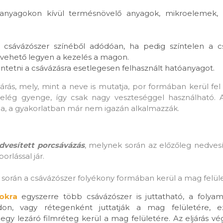
óanyagokon kívül termésnövelő anyagok, mikroelemek,
 csávázószer színéből adódóan, ha pedig színtelen a c
evehető legyen a kezelés a magon.
tetni a csávázásra esetlegesen felhasznált hatóanyagot.
árás, mely, mint a neve is mutatja, por formában kerül fe
elég gyenge, így csak nagy veszteséggel használható. A
a, a gyakorlatban már nem igazán alkalmazzák.
dvesített porcsávázás
, melynek során az előzőleg nedves
orlással jár.
során a csávázószer folyékony formában kerül a mag felül
okra
egyszerre több csávázószer is juttatható, a folya
n, vagy rétegenként juttatják a mag felületére, e
gy lezáró filmréteg kerül a mag felületére. Az eljárás v