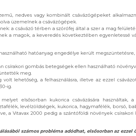
üzemű, nedves vagy kombinált csávázógépeket alkalmazn
solva üzemelnek a csávázógépek.
: a csávázó térben a szórófej által a szer a mag felületér
érnek a magok, a keveredés következtében egyenletessé vál
használható hatóanyag engedélye került megszüntetésre,
n csírakori gombás betegségek ellen használható növény
züntették meg.
 volt lehetőség, a felhasználásra, illetve az ezzel csáváz
30-ig.
 melyet elsősorban kukorica csávázására használtak, a 
tafélék, levélzöldségek, kukorica, hagymafélék, borsó, b
, a Vitavax 2000 pedig a szántóföldi növények csírakori
lásából számos probléma adódhat, elsősorban az ezzel 