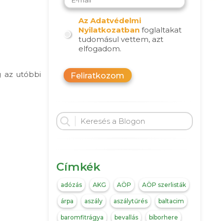
Az Adatvédelmi
Nyilatkozatban
foglaltakat
tudomásul vettem, azt
elfogadom.
 az utóbbi
Feliratkozom
Címkék
adózás
AKG
AÖP
AÖP szerlisták
árpa
aszály
aszálytűrés
baltacim
baromfitrágya
bevallás
bíborhere