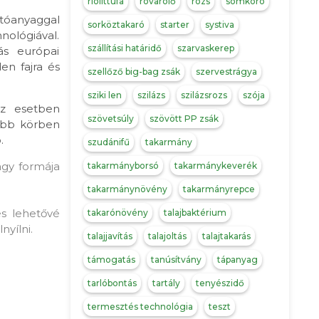
riolittufa
rovarolő
rozs
somkóró
atóanyaggal
sorköztakaró
starter
systiva
nológiával.
szállítási határidő
szarvaskerep
ás európai
en fajra és
szellőző big-bag zsák
szervestrágya
sziki len
szilázs
szilázsrozs
szója
z esetben
szövetsúly
szövött PP zsák
sebb körben
.
szudánifű
takarmány
agy formája
takarmányborsó
takarmánykeverék
takarmánynövény
takarmányrepce
s lehetővé
takarónövény
talajbaktérium
nyílni.
talajjavítás
talajoltás
talajtakarás
támogatás
tanúsítvány
tápanyag
tarlóbontás
tartály
tenyészidő
termesztés technológia
teszt