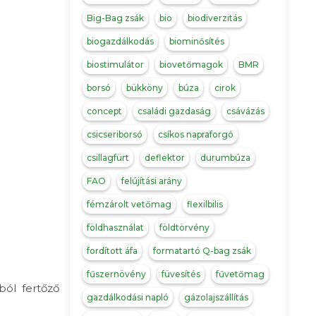
Big-Bag zsák
bio
biodiverzitás
biogazdálkodás
biominősítés
biostimulátor
biovetőmagok
BMR
borsó
bükköny
búza
cirok
concept
családi gazdaság
csávázás
csicseriborsó
csíkos napraforgó
csillagfürt
deflektor
durumbúza
FAO
felújítási arány
fémzárolt vetőmag
flexilbilis
földhasználat
földtörvény
fordított áfa
formatartó Q-bag zsák
fűszernövény
füvesítés
fűvetőmag
ból fertőző
gazdálkodási napló
gázolajszállítás