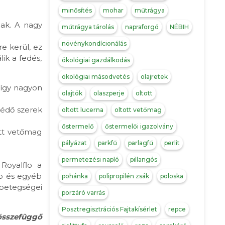
minősítés
mohar
műtrágya
ak. A nagy
műtrágya tárolás
napraforgó
NÉBIH
növénykondícionálás
e kerül, ez
ik a fedés,
ökológiai gazdálkodás
ökológiai másodvetés
olajretek
 így nagyon
olajtök
olaszperje
oltott
védő szerek
oltott lucerna
oltott vetőmag
őstermelő
őstermelői igazolvány
ott vetőmag
pályázat
parkfű
parlagfű
perlit
permetezési napló
pillangós
Royalflo a
ab és egyéb
pohánka
polipropilén zsák
poloska
 betegségei
porzáró varrás
Posztregisztrációs Fajtakísérlet
repce
összefüggő