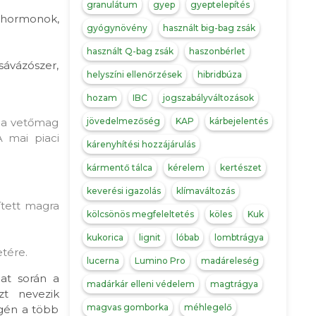
granulátum
gyep
gyeptelepítés
 hormonok,
gyógynövény
használt big-bag zsák
használt Q-bag zsák
haszonbérlet
sávázószer,
helyszíni ellenőrzések
hibridbúza
hozam
IBC
jogszabályváltozások
l a vetőmag
jövedelmezőség
KAP
kárbejelentés
 mai piaci
kárenyhítési hozzájárulás
kármentő tálca
kérelem
kertészet
keverési igazolás
klímaváltozás
ített magra
kölcsönös megfeleltetés
köles
Kuk
kukorica
lignit
lóbab
lombtrágya
etére.
lucerna
Lumino Pro
madáreleség
mat során a
madárkár elleni védelem
magtrágya
zt nevezik
magvas gomborka
méhlegelő
égén a több