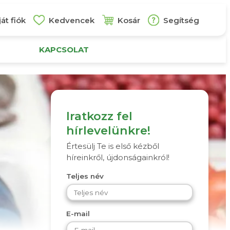
át fiók
Kedvencek
Kosár
Segítség
KAPCSOLAT
Iratkozz fel
hírlevelünkre!
Értesülj Te is első kézből
híreinkről, újdonságainkról!
Teljes név
E-mail