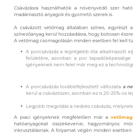
Csávázásra használhatók a növényvédő szer hat
madárriasztó anyagok és gyomirtó szerek is.
A csávázott vetőmag általában színes, egyrészt a
színezőanyag kerül hozzáadásra, hogy biztosan észr
A vetőmag csomagolásán minden esetben fel kell tün
A porcsávázás a legrégebb óta alkalmazott elj
felületére, azonban a por tapadóképessége 
igényeknek nem felel már meg ez a technológi
A porcsávázás továbbfejlesztett változata
a ne
kerül a csávázószer, azonban ez is 20-25%-os lep
Legjobb megoldás a nedves csávázás, melynek 
A piaci igényeknek megfelelően már a
vetőmag
hatóanyagokat összekeverve, hagyományos módo
inkrusztálásnak. A folyamat végén minden esetben e