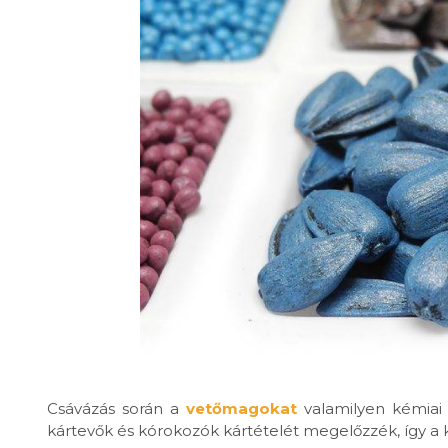
Csávázás során a
vetőmagokat
valamilyen kémiai 
kártevők és kórokozók kártételét megelőzzék, így a k