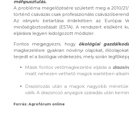
méhpusztulás.
A probléma megelőzésére született meg a 2010/21/E
történő csávázás csak professzionális csávázóberen
Az irányelv betartása érdekében az Európai V
minőségbiztosítását (ESTA). A rendszert elsőként k
eljárásra legyen kidolgozott módszer.
Fontos megjegyezni, hogy
ökológiai gazdálko
magkezelésre gyakran növényi olajokat, illóolajok
terjedt el a biológiai védekezés, mely során legfők
Másik fontos vetőmagkezelési eljárás a
drazsír
miatt nehezen vethető magok esetében alkal
Drazsírozás után a magok nagyobb méretűek 
válik. A drazsírozó anyagok száradás után kemén
Forrás: Agrofórum online