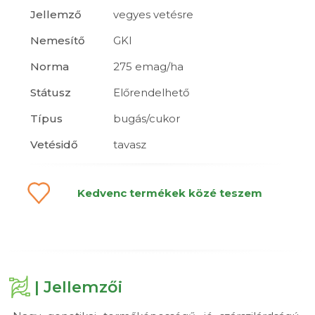
Jellemző
vegyes vetésre
Nemesítő
GKI
Norma
275 emag/ha
Státusz
Előrendelhető
Típus
bugás/cukor
Vetésidő
tavasz
Kedvenc termékek közé teszem
| Jellemzői