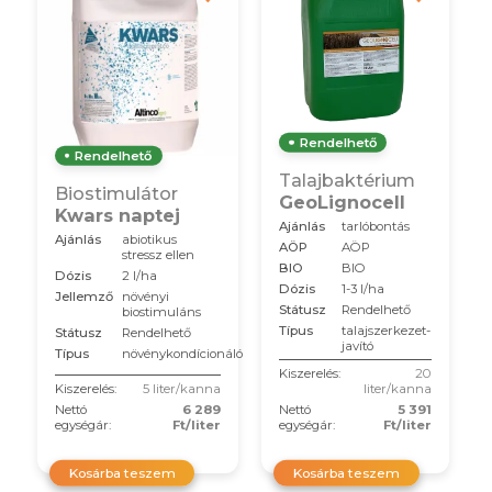
Rendelhető
Rendelhető
Talajbaktérium
Biostimulátor
GeoLignocell
Kwars naptej
Ajánlás
tarlóbontás
Ajánlás
abiotikus
AÖP
AÖP
stressz ellen
BIO
BIO
Dózis
2 l/ha
Dózis
1-3 l/ha
Jellemző
növényi
Státusz
Rendelhető
biostimuláns
Típus
talajszerkezet-
Státusz
Rendelhető
javító
Típus
növénykondícionáló
Kiszerelés:
20
Kiszerelés:
5 liter/kanna
liter/kanna
Nettó
6 289
Nettó
5 391
egységár:
Ft/liter
egységár:
Ft/liter
Kosárba teszem
Kosárba teszem