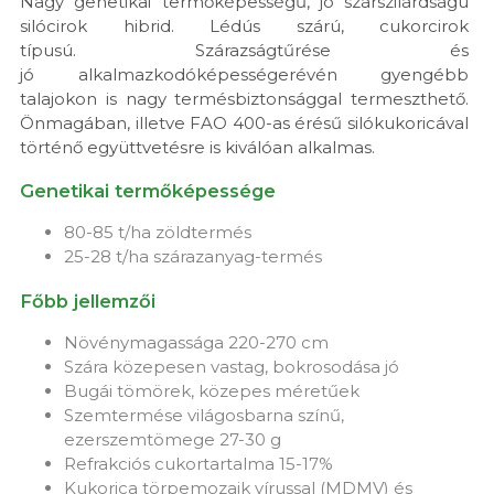
Nagy genetikai termőképességű, jó szárszilárdságú
silócirok hibrid. Lédús szárú, cukorcirok
típusú. Szárazságtűrése és
jó alkalmazkodóképességerévén gyengébb
talajokon is nagy termésbiztonsággal termeszthető.
Önmagában, illetve FAO 400-as érésű silókukoricával
történő együttvetésre is kiválóan alkalmas.
Genetikai termőképessége
80-85 t/ha zöldtermés
25-28 t/ha szárazanyag-termés
Főbb jellemzői
Növénymagassága 220-270 cm
Szára közepesen vastag, bokrosodása jó
Bugái tömörek, közepes méretűek
Szemtermése világosbarna színű,
ezerszemtömege 27-30 g
Refrakciós cukortartalma 15-17%
Kukorica törpemozaik vírussal (MDMV) és