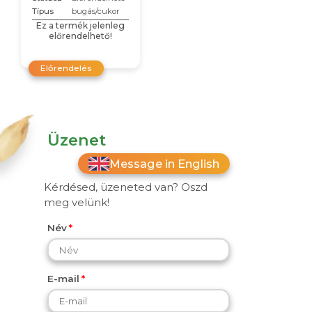
Típus
bugás/cukor
Ez a termék jelenleg
előrendelhető!
Előrendelés
Üzenet
Message in English
Kérdésed, üzeneted van? Oszd
meg velünk!
Név
E-mail