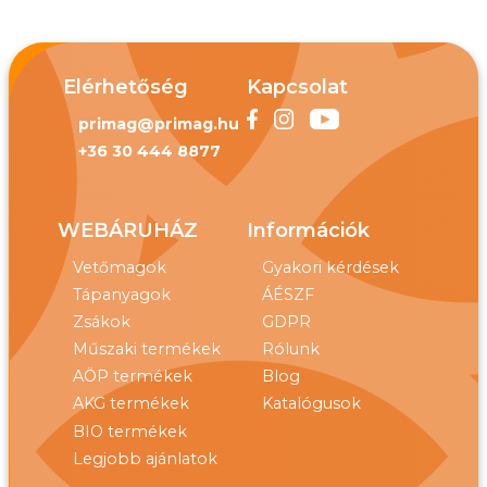
Elérhetőség
Kapcsolat
primag@primag.hu
+36 30 444 8877
WEBÁRUHÁZ
Információk
Vetőmagok
Gyakori kérdések
Tápanyagok
ÁÉSZF
Zsákok
GDPR
Műszaki termékek
Rólunk
AÖP termékek
Blog
AKG termékek
Katalógusok
BIO termékek
Legjobb ajánlatok