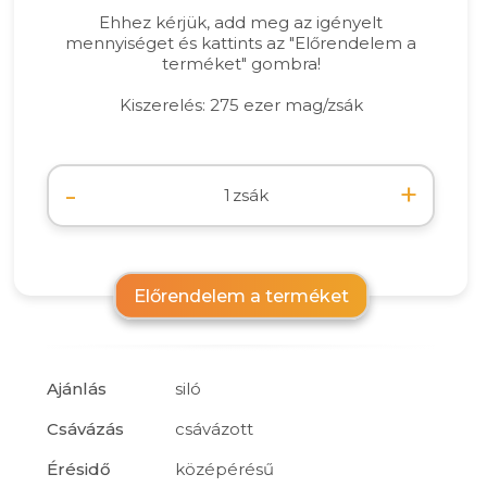
Ehhez kérjük, add meg az igényelt
mennyiséget és kattints az "Előrendelem a
terméket" gombra!
Kiszerelés: 275 ezer mag/zsák
-
+
zsák
Előrendelem a terméket
Ajánlás
siló
Csávázás
csávázott
Érésidő
középérésű