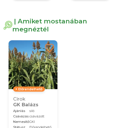
| Amiket mostanában
megnéztél
Előrendelhető
Cirok
GK Balázs
Ajánlás
siló
Csávázás
csávázott
Nemesítő
GKI
Státusz
Előrendelhető