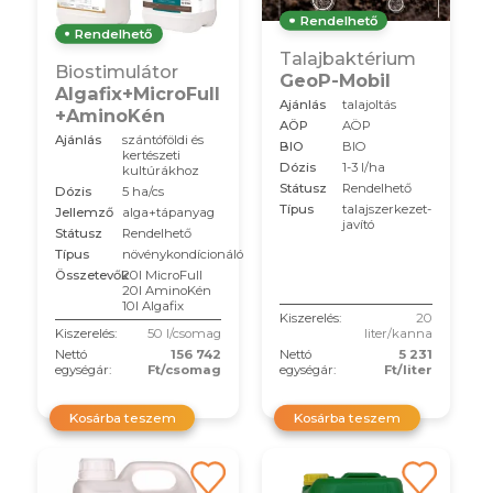
Rendelhető
Rendelhető
Talajbaktérium
Biostimulátor
GeoP-Mobil
Algafix+MicroFull
Ajánlás
talajoltás
+AminoKén
AÖP
AÖP
Ajánlás
szántóföldi és
BIO
BIO
kertészeti
Dózis
1-3 l/ha
kultúrákhoz
Státusz
Rendelhető
Dózis
5 ha/cs
Típus
talajszerkezet-
Jellemző
alga+tápanyag
javító
Státusz
Rendelhető
Típus
növénykondícionáló
Összetevők
20l MicroFull
20l AminoKén
10l Algafix
Kiszerelés:
20
Kiszerelés:
50 l/csomag
liter/kanna
Nettó
156 742
Nettó
5 231
egységár:
Ft/csomag
egységár:
Ft/liter
Kosárba teszem
Kosárba teszem