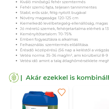
Kiváló minőségű fehér szemtermés
Fehér szemű fajta, teljesen tanninmentes
Stabil, erős szár, félig nyitott bugával
Növény magassága: 120-125 cm
Kiemelkedő levélbetegség-ellenállóság, magas a
Jó méretű szemek, fehérjetartalma elérheti a 1
Keményítőtartalom: 70-75%
Emberi fogyasztásra is alkalmas
Felhasználás: szemtermés előállítása.
Érésidő: középérésű (56 nap a keléstől a virágzási
Vetési norma: 35-36 mag/m², ami körülbelül 8-9
Vetési idő: amint a talaj átlaghőmérséklete megh
| Akár ezekkel is kombiná