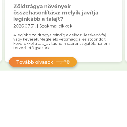
Zöldtrágya növények
összehasonlítása: melyik javítja
leginkább a talajt?
2026.07.31. | Szakmai cikkek
A legjobb zöldtrágya mindig a célhoz illeszkedő faj
vagy keverék. Megfelelő vetőmaggal és átgondolt
keverékkel a talajjavítás nem szerencsejáték, hanem
tervezhető gyakorlat.
Tovább olvasok