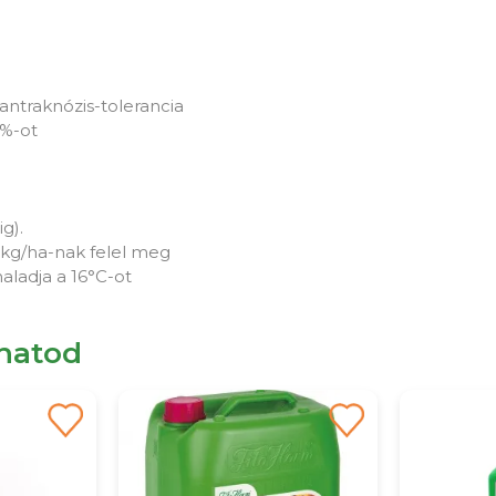
ntraknózis-tolerancia
3%-ot
g).
 kg/ha-nak felel meg
aladja a 16°C-ot
lhatod