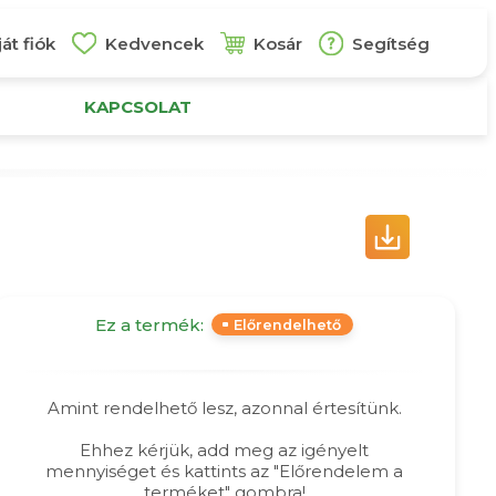
át fiók
Kedvencek
Kosár
Segítség
KAPCSOLAT
Ez a termék:
Előrendelhető
Amint rendelhető lesz, azonnal értesítünk.
Ehhez kérjük, add meg az igényelt
mennyiséget és kattints az "Előrendelem a
terméket" gombra!