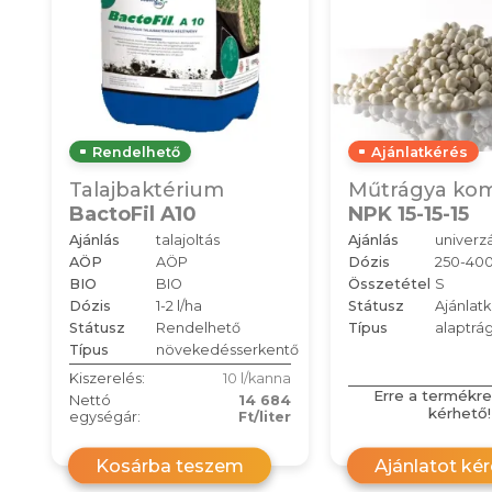
Rendelhető
Ajánlatkérés
Talajbaktérium
Műtrágya ko
BactoFil A10
NPK 15-15-15
Ajánlás
talajoltás
Ajánlás
univerzá
AÖP
AÖP
Dózis
250-400
BIO
BIO
Összetétel
S
Dózis
1-2 l/ha
Státusz
Ajánlat
Státusz
Rendelhető
Típus
alaptrá
Típus
növekedésserkentő
Kiszerelés:
10 l/kanna
Erre a termékre
Nettó
14 684
kérhető!
egységár:
Ft/liter
Kosárba teszem
Ajánlatot ké