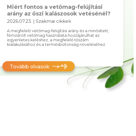
Miért fontos a vetőmag-felújítási
arány az őszi kalászosok vetésénél?
2026.07.23. | Szakmai cikkek
A megfelelő vetőmag-felújítási arány és a minősített,
fémzárolt vetőmag használata hozzájárulhat az
egyenletes keléshez, a megfelelő tőszám
kialakulásához és a termésbiztonság növeléséhez.
Tovább olvasok