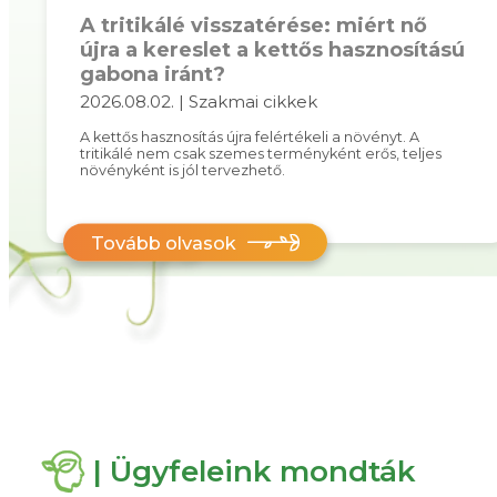
A tritikálé visszatérése: miért nő
újra a kereslet a kettős hasznosítású
gabona iránt?
2026.08.02. | Szakmai cikkek
A kettős hasznosítás újra felértékeli a növényt. A
tritikálé nem csak szemes terményként erős, teljes
növényként is jól tervezhető.
Tovább olvasok
| Ügyfeleink mondták