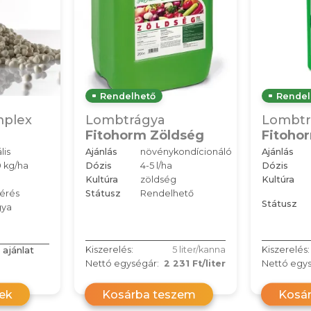
Rendelhető
Rendel
mplex
Lombtrágya
Lombtr
Fitohorm Zöldség
Fitoho
lis
Ajánlás
növénykondícionáló
Ajánlás
 kg/ha
Dózis
4-5 l/ha
Dózis
Kultúra
zöldség
Kultúra
kérés
Státusz
Rendelhető
Státusz
gya
 ajánlat
Kiszerelés:
5 liter/kanna
Kiszerelés:
Nettó egységár:
2 231 Ft/liter
Nettó egys
rek
Kosárba teszem
Kosá