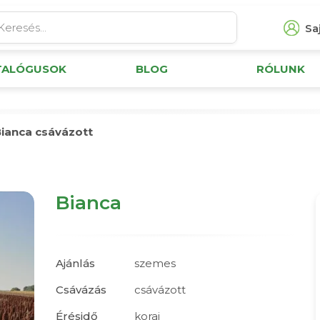
Saj
TALÓGUSOK
BLOG
RÓLUNK
ianca csávázott
Bianca
Ajánlás
szemes
Csávázás
csávázott
Érésidő
korai