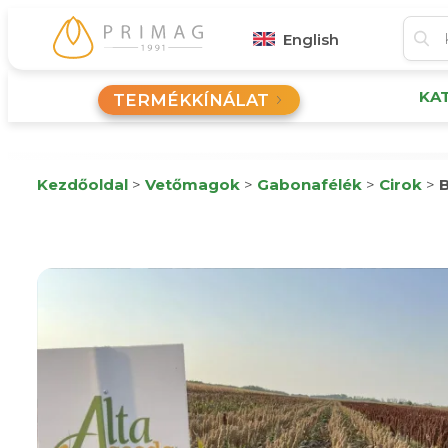
English
KA
TERMÉKKÍNÁLAT
Kezdőoldal
>
Vetőmagok
>
Gabonafélék
>
Cirok
>
B