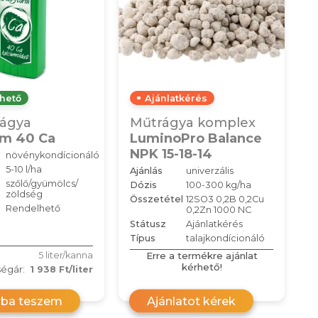
hető
Ajánlatkérés
ágya
Műtrágya komplex
rm 40 Ca
LuminoPro Balance
NPK 15-18-14
növénykondícionáló
5-10 l/ha
Ajánlás
univerzális
szőlő/gyümölcs/
Dózis
100-300 kg/ha
zöldség
Összetétel
12SO3 0,2B 0,2Cu
Rendelhető
0,2Zn 1000 NC
Státusz
Ajánlatkérés
Típus
talajkondícionáló
Erre a termékre ajánlat
5 liter/kanna
kérhető!
égár:
1 938 Ft/liter
rba teszem
Ajánlatot kérek