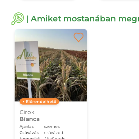
| Amiket mostanában megn
Előrendelhető
Cirok
Bianca
Ajánlás
szemes
Csávázás
csávázott
Nemesítő
AltaSeeds