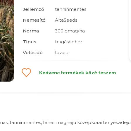
Jellemző
tanninmentes
Nemesítő
AltaSeeds
Norma
300 emag/ha
Típus
bugás/fehér
Vetésidő
tavasz
Kedvenc termékek közé teszem
as, tanninmentes, fehér maghéjú középkorai tenyészidejű