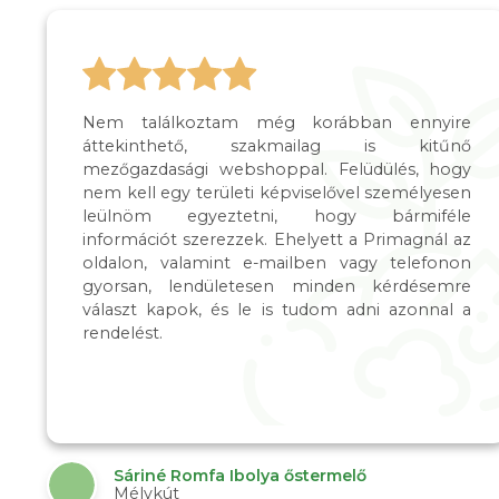
Nem találkoztam még korábban ennyire
áttekinthető, szakmailag is kitűnő
mezőgazdasági webshoppal. Felüdülés, hogy
nem kell egy területi képviselővel személyesen
leülnöm egyeztetni, hogy bármiféle
információt szerezzek. Ehelyett a Primagnál az
oldalon, valamint e-mailben vagy telefonon
gyorsan, lendületesen minden kérdésemre
választ kapok, és le is tudom adni azonnal a
rendelést.
Sáriné Romfa Ibolya őstermelő
Mélykút