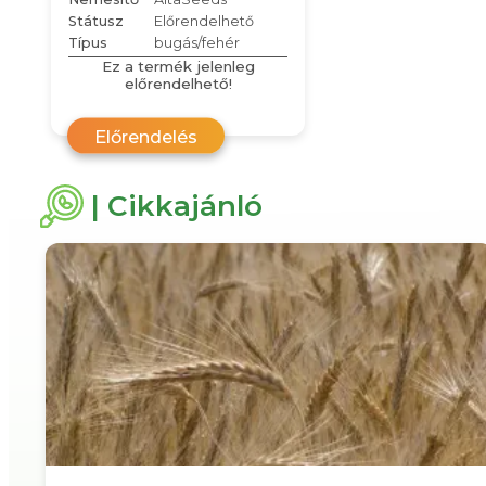
Státusz
Előrendelhető
Típus
bugás/fehér
Ez a termék jelenleg
előrendelhető!
Előrendelés
| Cikkajánló