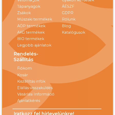
Vetőmagok
Gyakori kérdések
Tápanyagok
ÁÉSZF
Zsákok
GDPR
Műszaki termékek
Rólunk
AÖP termékek
Blog
AKG termékek
Katalógusok
BIO termékek
Legjobb ajánlatok
Rendelés-
Szállítás
Fiókom
Kosár
Kiszállítás infók
Elállás-visszaküldés
Vásárlási Információ
Ajánlatkérés
Iratkozz fel hírlevelünkre!