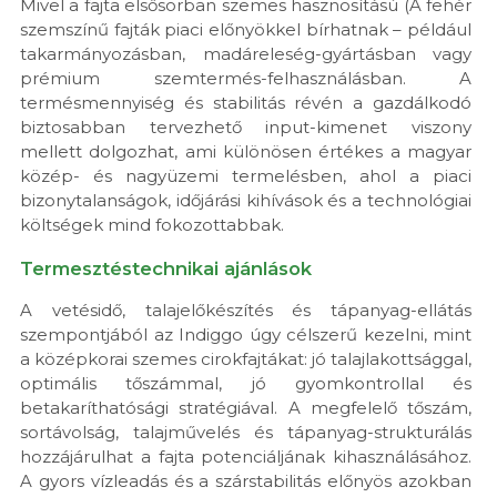
Mivel a fajta elsősorban szemes hasznosítású (A fehér
szemszínű fajták piaci előnyökkel bírhatnak – például
takarmányozásban, madáreleség-gyártásban vagy
prémium szemtermés-felhasználásban. A
termésmennyiség és stabilitás révén a gazdálkodó
biztosabban tervezhető input-kimenet viszony
mellett dolgozhat, ami különösen értékes a ma­­gyar
közép- és nagyüzemi termelésben, ahol a piaci
bizonytalanságok, időjárási kihívások és a technológiai
költségek mind fokozottabbak.
Termesztéstechnikai ajánlások
A vetésidő, talajelőkészítés és tápanyag-ellátás
szempontjából az Indiggo úgy célszerű kezelni, mint
a középkorai szemes cirokfajtákat: jó talajlakottsággal,
optimális tőszámmal, jó gyomkontrollal és
betakaríthatósági stratégiával. A megfelelő tőszám,
sortávolság, talajművelés és tápanyag-strukturálás
hozzájárulhat a fajta potenciáljának kihasználásához.
A gyors vízleadás és a szárstabilitás előnyös azokban