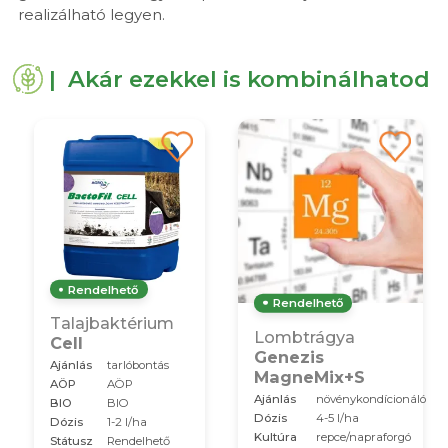
realizálható legyen.
| Akár ezekkel is kombinálhatod
Rendelhető
Rendelhető
Talajbaktérium
Lombtrágya
Cell
Genezis
Ajánlás
tarlóbontás
MagneMix+S
AÖP
AÖP
Ajánlás
növénykondícionáló
BIO
BIO
Dózis
4-5 l/ha
Dózis
1-2 l/ha
Kultúra
repce/napraforgó
Státusz
Rendelhető