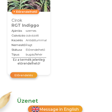
Előrendelhető
Cirok
RGT Indiggo
Ajánlás
szemes
Csávázás
csávázott
Kezelés
Antidótummal
Nemesítő
Ragt
Státusz
Előrendelhető
Típus
bugás/fehér
Ez a termék jelenleg
előrendelhető!
Előrendelés
Üzenet
Message in English