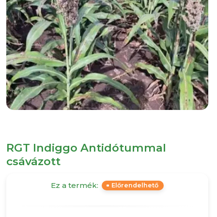
RGT Indiggo Antidótummal
csávázott
Ez a termék:
Előrendelhető