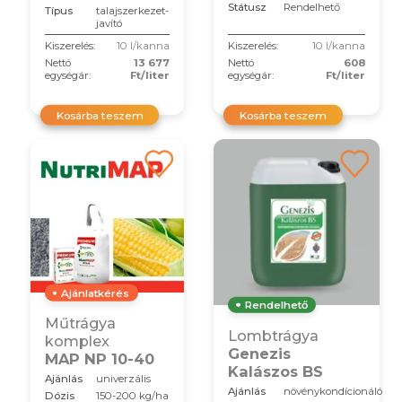
Státusz
Rendelhető
Típus
talajszerkezet-
javító
Kiszerelés:
10 l/kanna
Kiszerelés:
10 l/kanna
Nettó
13 677
Nettó
608
egységár:
Ft/liter
egységár:
Ft/liter
Kosárba teszem
Kosárba teszem
Ajánlatkérés
Rendelhető
Műtrágya
Lombtrágya
komplex
Genezis
MAP NP 10-40
Kalászos BS
Ajánlás
univerzális
Ajánlás
növénykondícionáló
Dózis
150-200 kg/ha