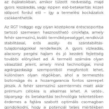
az évjáratokban, amikor túlzott nedvesség, majd
gyors kiszáradás, vagy éppen eső-betakarítás közeli
időpont fordul elő – így a termelési kockázatok
csökkenthetők.
Az RGT Indiggo egy olyan középkorai éréscsoportba
tartozó szemesen hasznosítható cirokfajta, amely
fehér szemszínű, kiváló termőképességgel, rendkívüli
stabilitással, erős aszály- és szárstabilitás-
tulajdonságokkal rendelkezik. A gyors vízleadás,
alacsony pergési hajlam és jó kezdeti fejlettség
további előnyöket ad. A termelő számára olyan
választást jelent, amely mind technológiai, mind
agrárgazdasági szempontból megfontolt lehet,
különösen olyan régiókban, ahol a termesztés
biztonsága és a hozamgarancia fontos szerepet
játszik. A fehér szemszínű szemtermés miatt akár
prémium célokra is alkalmas lehet. A vetés-,
tápanyag- és betakarítási technológia tekintetében
érdemes a fajtára szabott optimális csomagban
gondolkodni, hogy a potenciál teljes mértékben