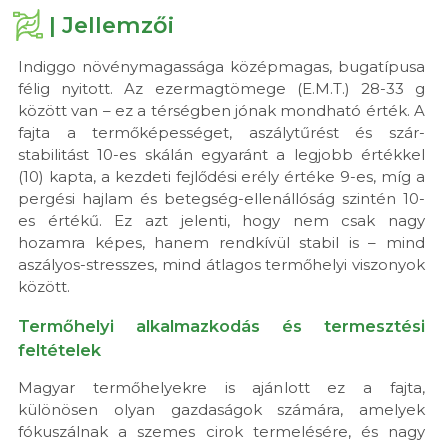
| Jellemzői
Indiggo növénymagassága középmagas, buga­típusa
félig nyitott. Az ezermagtömege (E.M.T.) 28-33 g
között van – ez a térségben jónak mondható érték. A
fajta a termőképességet, aszály­tűrést és szár­
stabilitást 10-es skálán egyaránt a legjobb értékkel
(10) kapta, a kezdeti fejlődési erély értéke 9-es, míg a
pergési hajlam és betegség-ellenállóság szintén 10-
es értékű. Ez azt jelenti, hogy nem csak nagy
hozamra képes, hanem rendkívül stabil is – mind
aszályos-stresszes, mind átlagos termőhelyi viszonyok
között.
Termőhelyi alkalmazkodás és termesztési
feltételek
Magyar termőhelyekre is ajánlott ez a fajta,
különösen olyan gazdaságok számára, amelyek
fókuszálnak a szemes cirok termelésére, és nagy