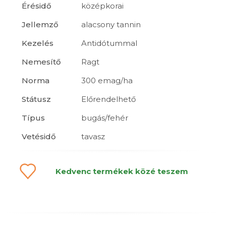
Érésidő
középkorai
Jellemző
alacsony tannin
Kezelés
Antidótummal
Nemesítő
Ragt
Norma
300 emag/ha
Státusz
Előrendelhető
Típus
bugás/fehér
Vetésidő
tavasz
Kedvenc termékek közé teszem