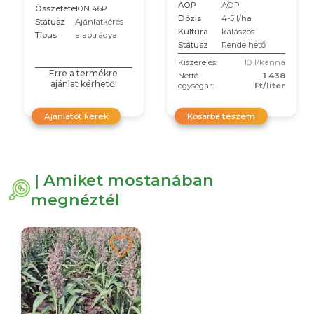
AÖP
AÖP
Összetétel
10N 46P
Dózis
4-5 l/ha
Státusz
Ajánlatkérés
Kultúra
kalászos
Típus
alaptrágya
Státusz
Rendelhető
Kiszerelés:
10 l/kanna
Erre a termékre
Nettó
1 438
ajánlat kérhető!
egységár:
Ft/liter
Ajánlatot kérek
Kosárba teszem
| Amiket mostanában
megnéztél