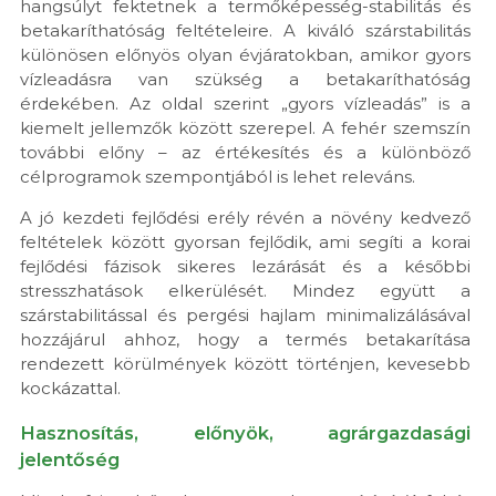
hangsúlyt fektetnek a termőképesség-stabilitás és
betakaríthatóság feltételeire. A kiváló szárstabilitás
különösen előnyös olyan évjáratokban, amikor gyors
vízleadásra van szükség a betakaríthatóság
érdekében. Az oldal szerint „gyors vízleadás” is a
kiemelt jellemzők között szerepel. A fehér szemszín
további előny – az értékesítés és a különböző
célprogramok szempontjából is lehet releváns.
A jó kezdeti fejlődési erély révén a növény kedvező
feltételek között gyorsan fejlődik, ami segíti a korai
fejlődési fázisok sikeres lezárását és a későbbi
stresszhatások elkerülését. Mindez együtt a
szárstabilitással és pergési hajlam minimalizálásával
hozzájárul ahhoz, hogy a termés betakarítása
rendezett körülmények között történjen, kevesebb
kockázattal.
Hasznosítás, előnyök, agrárgazdasági
jelentőség