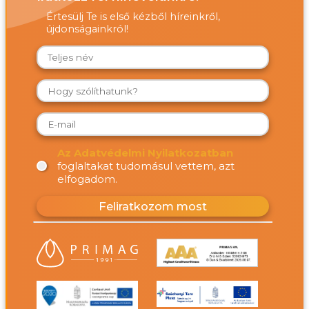
Értesülj Te is első kézből híreinkről,
újdonságainkról!
Az Adatvédelmi Nyilatkozatban
foglaltakat tudomásul vettem, azt
elfogadom.
Feliratkozom most