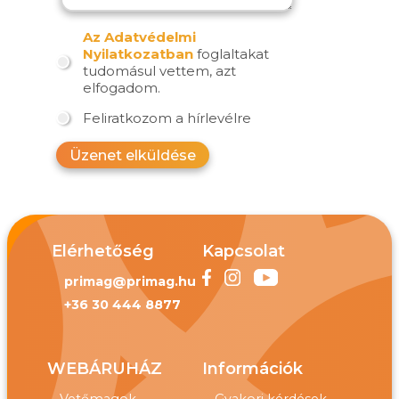
Az Adatvédelmi
Nyilatkozatban
foglaltakat
tudomásul vettem, azt
elfogadom.
Feliratkozom a hírlevélre
Üzenet elküldése
Elérhetőség
Kapcsolat
primag@primag.hu
+36 30 444 8877
WEBÁRUHÁZ
Információk