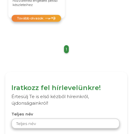
hozzáférést engedett pétisó
készleteihez
Tovább olvasok
1
Iratkozz fel hírlevelünkre!
Értesülj Te is első kézből híreinkről,
újdonságainkról!
Teljes név