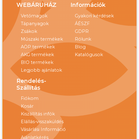
WEBÁRUHÁZ
Információk
Vetőmagok
Gyakori kérdések
Tápanyagok
ÁÉSZF
Zsákok
GDPR
Műszaki termékek
Rólunk
AÖP termékek
Blog
AKG termékek
Katalógusok
BIO termékek
Legjobb ajánlatok
Rendelés-
Szállítás
Fiókom
Kosár
Kiszállítás infók
Elállás-visszaküldés
Vásárlási Információ
Ajánlatkérés