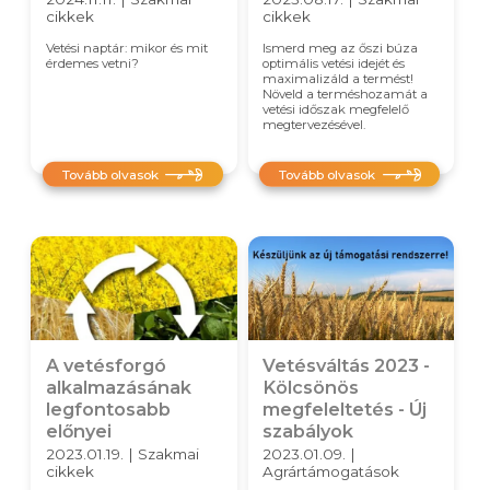
cikkek
cikkek
Vetési naptár: mikor és mit
Ismerd meg az őszi búza
érdemes vetni?
optimális vetési idejét és
maximalizáld a termést!
Növeld a terméshozamát a
vetési időszak megfelelő
megtervezésével.
Tovább olvasok
Tovább olvasok
A vetésforgó
Vetésváltás 2023 -
alkalmazásának
Kölcsönös
legfontosabb
megfeleltetés - Új
előnyei
szabályok
2023.01.19. | Szakmai
2023.01.09. |
cikkek
Agrártámogatások