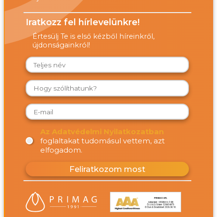
Iratkozz fel hírlevelünkre!
Értesülj Te is első kézből híreinkről,
újdonságainkról!
Az Adatvédelmi Nyilatkozatban
foglaltakat tudomásul vettem, azt
elfogadom.
Feliratkozom most