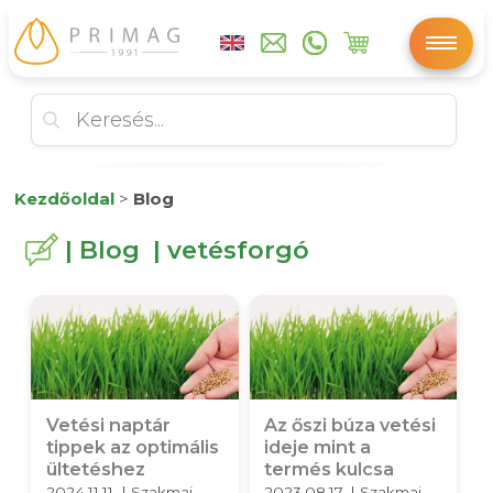
Kezdőoldal
>
Blog
| Blog | vetésforgó
Vetési naptár
Az őszi búza vetési
tippek az optimális
ideje mint a
ültetéshez
termés kulcsa
2024.11.11. | Szakmai
2023.08.17. | Szakmai