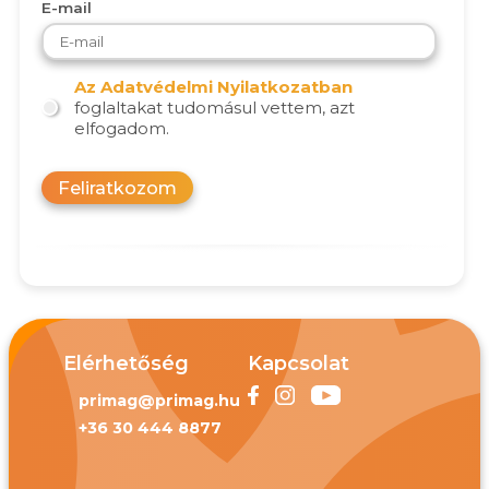
E-mail
Az Adatvédelmi Nyilatkozatban
foglaltakat tudomásul vettem, azt
elfogadom.
Feliratkozom
Elérhetőség
Kapcsolat
primag@primag.hu
+36 30 444 8877