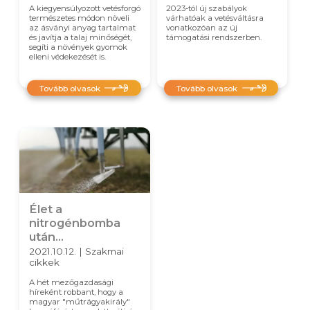
A kiegyensúlyozott vetésforgó
2023-tól új szabályok
természetes módon növeli
várhatóak a vetésváltásra
az ásványi anyag tartalmat
vonatkozóan az új
és javítja a talaj minőségét,
támogatási rendszerben.
segíti a növények gyomok
elleni védekezését is.
Tovább olvasok
Tovább olvasok
Élet a
nitrogénbomba
után...
2021.10.12. | Szakmai
cikkek
A hét mezőgazdasági
híreként robbant, hogy a
magyar "műtrágyakirály"