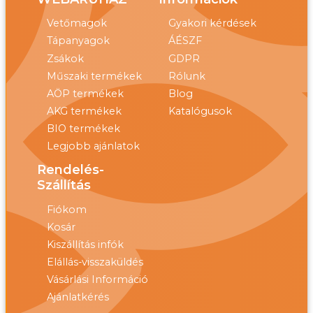
Vetőmagok
Gyakori kérdések
Tápanyagok
ÁÉSZF
Zsákok
GDPR
Műszaki termékek
Rólunk
AÖP termékek
Blog
AKG termékek
Katalógusok
BIO termékek
Legjobb ajánlatok
Rendelés-
Szállítás
Fiókom
Kosár
Kiszállítás infók
Elállás-visszaküldés
Vásárlási Információ
Ajánlatkérés