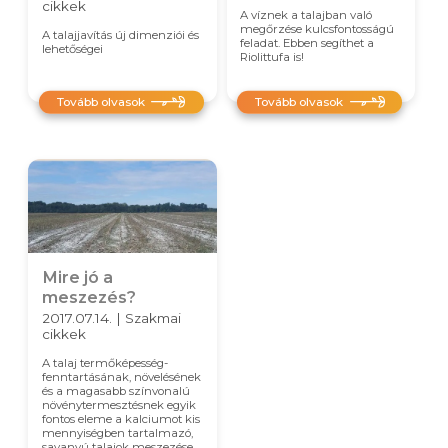
cikkek
A víznek a talajban való
megőrzése kulcsfontosságú
A talajjavítás új dimenziói és
feladat. Ebben segíthet a
lehetőségei
Riolittufa is!
Tovább olvasok
Tovább olvasok
Mire jó a
meszezés?
2017.07.14. | Szakmai
cikkek
A talaj termőképesség-
fenntartásának, növelésének
és a magasabb színvonalú
növénytermesztésnek egyik
fontos eleme a kalciumot kis
mennyiségben tartalmazó,
savanyú talajok meszezése.