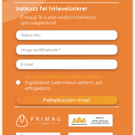
Iratkozz fel hírlevelünkre!
Értesülj Te is első kézből híreinkről,
újdonságainkról!
Az Adatvédelmi Nyilatkozatban
foglaltakat tudomásul vettem, azt
elfogadom.
Feliratkozom most