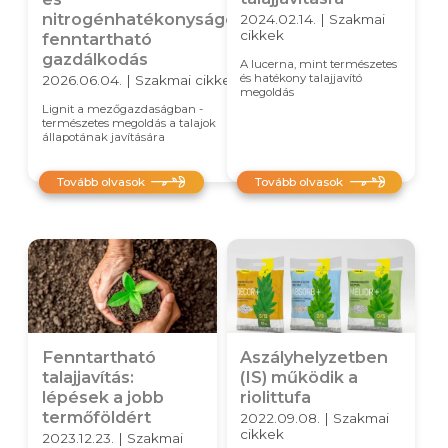
nitrogénhatékonyságés
2024.02.14. | Szakmai
cikkek
fenntartható
gazdálkodás
A lucerna, mint természetes
és hatékony talajjavító
2026.06.04. | Szakmai cikkek
megoldás
Lignit a mezőgazdaságban -
természetes megoldás a talajok
állapotának javítására
Tovább olvasok
Tovább olvasok
Fenntartható
Aszályhelyzetben
talajjavítás:
(IS) működik a
lépések a jobb
riolittufa
termőföldért
2022.09.08. | Szakmai
cikkek
2023.12.23. | Szakmai