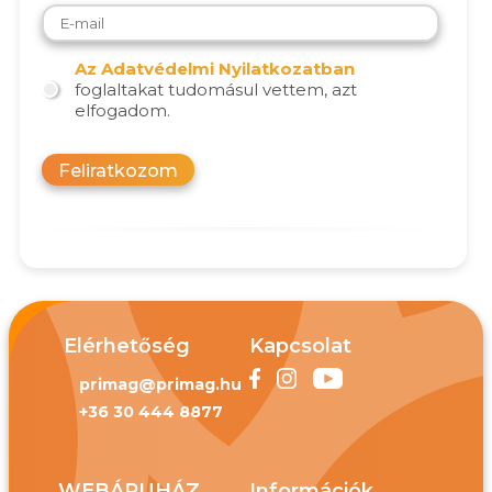
Az Adatvédelmi Nyilatkozatban
foglaltakat tudomásul vettem, azt
elfogadom.
Feliratkozom
Elérhetőség
Kapcsolat
primag@primag.hu
+36 30 444 8877
WEBÁRUHÁZ
Információk