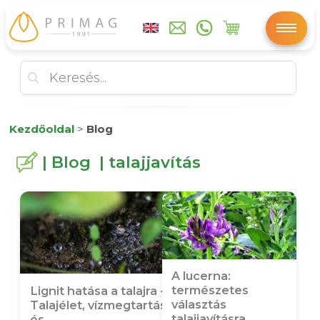
Kezdőoldal
>
Blog
| Blog | talajjavítás
A lucerna:
természetes
Lignit hatása a talajra -
választás
Talajélet, vízmegtartás
talajjavításra
és