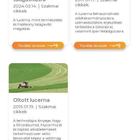
cikkek
2024.02.14. | Szakmai
cikkek
A lucerna felhasználható
zöldtakarmányozásra,
A lucerna, mint természetes
szénakészítésre, erjesztéses
és hatékony talajjavító
tartósításra (silózásra),
megoldás
valamint ipari feldolgozásra.
Tovább olvasok
Tovább olvasok
Oltott lucerna
2015.01.19. | Szakmai
cikkek
A technológia lényege, hogy
a Rhizobiumot, Mycorrhizát
és tápláló alkotóelemeket
tartalmazó szer aktív
bevonatot képez a vetőmag