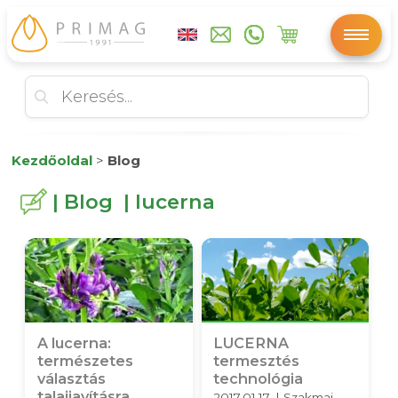
Kezdőoldal
>
Blog
| Blog | lucerna
A lucerna:
LUCERNA
természetes
termesztés
választás
technológia
talajjavításra
2017.01.17. | Szakmai