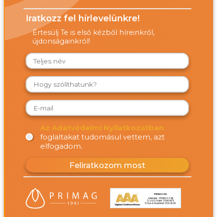
Iratkozz fel hírlevelünkre!
Értesülj Te is első kézből híreinkről,
újdonságainkról!
Az Adatvédelmi Nyilatkozatban
foglaltakat tudomásul vettem, azt
elfogadom.
Feliratkozom most