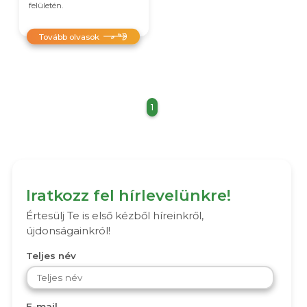
felületén.
Tovább olvasok
1
Iratkozz fel hírlevelünkre!
Értesülj Te is első kézből híreinkről,
újdonságainkról!
Teljes név
E-mail