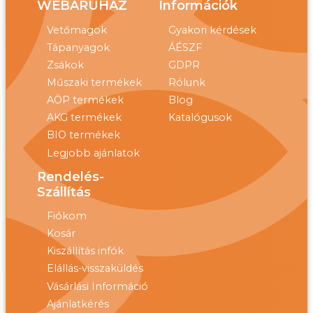
WEBÁRUHÁZ
Információk
Vetőmagok
Gyakori kérdések
Tápanyagok
ÁÉSZF
Zsákok
GDPR
Műszaki termékek
Rólunk
AÖP termékek
Blog
AKG termékek
Katalógusok
BIO termékek
Legjobb ajánlatok
Rendelés-
Szállítás
Fiókom
Kosár
Kiszállítás infók
Elállás-visszaküldés
Vásárlási Információ
Ajánlatkérés