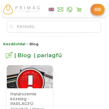
Kezdőoldal
>
Blog
| Blog | parlagfű
Határszemle
közeleg -
PARLAGFŰ
2021.08.05. | Primag