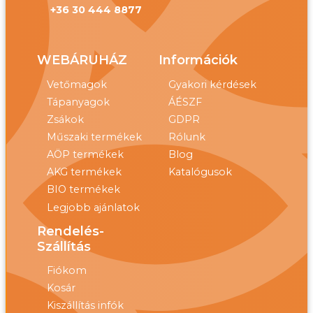
+36 30 444 8877
WEBÁRUHÁZ
Információk
Vetőmagok
Gyakori kérdések
Tápanyagok
ÁÉSZF
Zsákok
GDPR
Műszaki termékek
Rólunk
AÖP termékek
Blog
AKG termékek
Katalógusok
BIO termékek
Legjobb ajánlatok
Rendelés-
Szállítás
Fiókom
Kosár
Kiszállítás infók