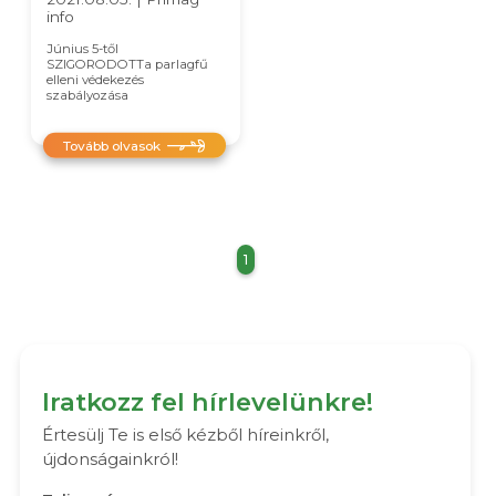
info
Június 5-től
SZIGORODOTTa parlagfű
elleni védekezés
szabályozása
Tovább olvasok
1
Iratkozz fel hírlevelünkre!
Értesülj Te is első kézből híreinkről,
újdonságainkról!