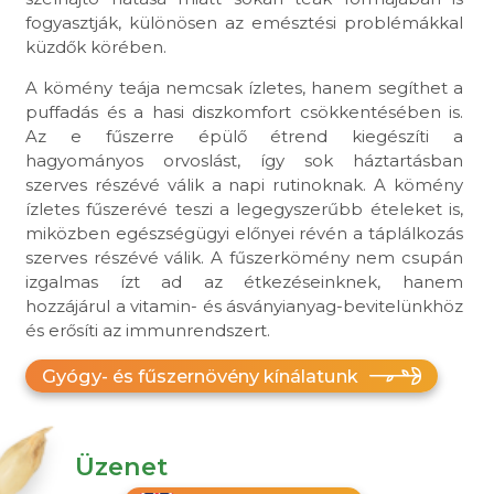
fogyasztják, különösen az emésztési problémákkal
küzdők körében.
A kömény teája nemcsak ízletes, hanem segíthet a
puffadás és a hasi diszkomfort csökkentésében is.
Az e fűszerre épülő étrend kiegészíti a
hagyományos orvoslást, így sok háztartásban
szerves részévé válik a napi rutinoknak. A kömény
ízletes fűszerévé teszi a legegyszerűbb ételeket is,
miközben egészségügyi előnyei révén a táplálkozás
szerves részévé válik. A fűszerkömény nem csupán
izgalmas ízt ad az étkezéseinknek, hanem
hozzájárul a vitamin- és ásványianyag-bevitelünkhöz
és erősíti az immunrendszert.
Gyógy- és fűszernövény kínálatunk
Üzenet