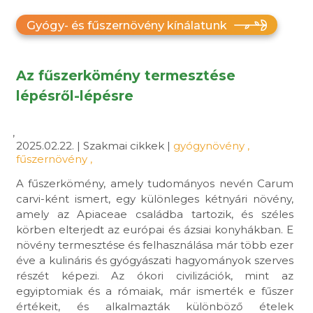
Gyógy- és fűszernövény kínálatunk
Az fűszerkömény termesztése
lépésről-lépésre
,
2025.02.22. | Szakmai cikkek |
gyógynövény
,
fűszernövény
,
A fűszerkömény, amely tudományos nevén Carum
carvi-ként ismert, egy különleges kétnyári növény,
amely az Apiaceae családba tartozik, és széles
körben elterjedt az európai és ázsiai konyhákban. E
növény termesztése és felhasználása már több ezer
éve a kulináris és gyógyászati hagyományok szerves
részét képezi. Az ókori civilizációk, mint az
egyiptomiak és a rómaiak, már ismerték e fűszer
értékeit, és alkalmazták különböző ételek