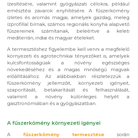
ízesítésére, valamint gyógyászati célokra, például
emésztési zavarok enyhítésére. A fűszerkömény
ízletes és aromás magjai, amelyek gazdag, meleg
ízprofillal bírnak, számos regionális konyha alapvető
fűszereinek számítanak, beleértve a keleti
mediterrán, indiai és magyar ételeket.
A termesztéshez figyelembe kell venni a megfelelő
környezeti és agrotechnikai tényezőket is, amelyek
kulcsfontosságúak a növény egészséges
növekedéséhez és a magas minőségű magvak
előállításához. Az alábbiakban részletezzük a
fűszerkömény jellemzőit, környezeti igényeit,
szaporítását, betakarítását és felhasználását,
valamint a növény különleges helyét a
gasztronómiában és a gyógyászatban.
A fűszerkömény környezeti igényei
A
fűszerkömény termesztése
során