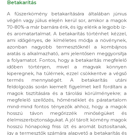
Betakarítás
A fűszerkömény betakarítására általában június
végén vagy július elején kerül sor, amikor a magok
70-80%-a már barnára érik, és így elérik a legjobb íz-
és aromatartalmat. A betakarítás történhet kézzel,
ami időigényes, de kíméletes módja a növénynek,
azonban nagyobb termesztőknél a kombájnos
aratás is alkalmazható, ami jelentősen meggyorsítja
a folyamatot. Fontos, hogy a betakarítás megfelelő
időben történjen, mivel a magvak könnyen
kiperegnek, ha túlérnek, ezzel csökkentve a végső
termés mennyiségét. A betakarítás utáni
feldolgozás során kiemelt figyelmet kell fordítani a
magok tisztítására és a tárolási körülményekre; a
megfelelő szellőzés, hőmérséklet és páratartalom
mind-mind fontos tényezők ahhoz, hogy a magok
hosszú távon megőrizzék minőségüket és
élelmiszerbiztonságukat. A jól tárolt kömény magok
hosszú hónapokig friss ízt és aromát biztosítanak,
így a termesztők számára alapvető a betakarítás és