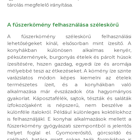
tárolás megfelelő irányítása.
A fűszerkömény felhasználása széleskörű
A fűszerkömény széleskörű felhasználási
lehetőségeket kínál, elsősorban mint ízesítő. A
konyhákban különösen alkalmas kenyér,
péksütemények, burgonyás ételek és párolt húsok
ízesítésére, hiszen gazdag, egyedi íze és aromája
mélyebbé teszi az étkezéseket. A kömény íze szinte
varázslatos módon képes kiemelni az ételek
természetes ízeit, és a konyhákban való
alkalmazása már évszázadok óta hagyományos
gyakorlat. Káposztafélék, sajtok, tészták és saláták
ízfokozójaként is népszerű, nem beszélve a
különféle italokról. Például különleges koktélokhoz
is felhasználjákl. E konyhai alkalmazások mellett a
fűszerkömény gyógyászati szempontból is jelentős
helyet foglal el. Gyomorerősítő, görcsoldó és
szélhajtó hatása miatt sokan teák formájában is