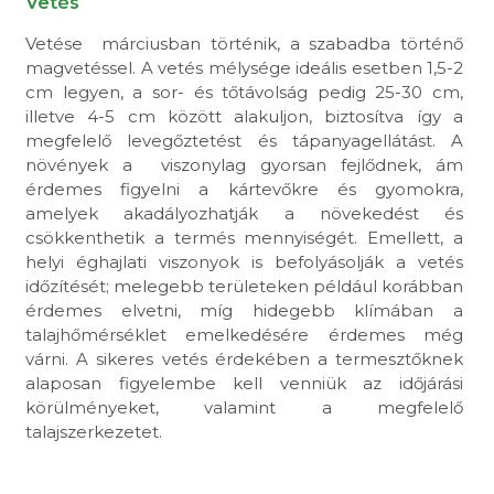
Vetés
Vetése márciusban történik, a szabadba történő
magvetéssel. A vetés mélysége ideális esetben 1,5-2
cm legyen, a sor- és tőtávolság pedig 25-30 cm,
illetve 4-5 cm között alakuljon, biztosítva így a
megfelelő levegőztetést és tápanyagellátást. A
növények a viszonylag gyorsan fejlődnek, ám
érdemes figyelni a kártevőkre és gyomokra,
amelyek akadályozhatják a növekedést és
csökkenthetik a termés mennyiségét. Emellett, a
helyi éghajlati viszonyok is befolyásolják a vetés
időzítését; melegebb területeken például korábban
érdemes elvetni, míg hidegebb klímában a
talajhőmérséklet emelkedésére érdemes még
várni. A sikeres vetés érdekében a termesztőknek
alaposan figyelembe kell venniük az időjárási
körülményeket, valamint a megfelelő
talajszerkezetet.