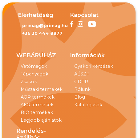
Elérhetőség
Kapcsolat
primag@primag.hu
+36 30 444 8877
WEBÁRUHÁZ
Információk
Vetőmagok
Gyakori kérdések
Tápanyagok
ÁÉSZF
Zsákok
GDPR
Műszaki termékek
Rólunk
AÖP termékek
Blog
AKG termékek
Katalógusok
BIO termékek
Legjobb ajánlatok
Rendelés-
Szállítás