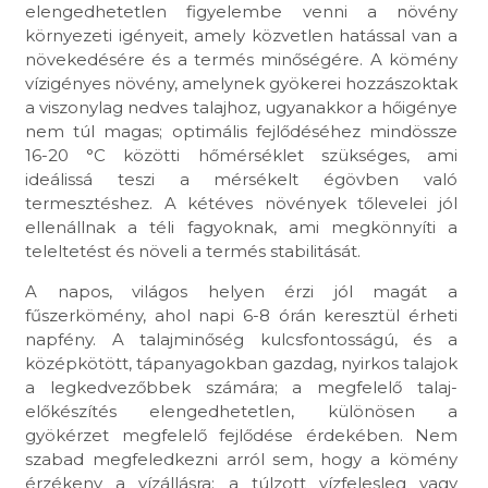
elengedhetetlen figyelembe venni a növény
környezeti igényeit, amely közvetlen hatással van a
növekedésére és a termés minőségére. A kömény
vízigényes növény, amelynek gyökerei hozzászoktak
a viszonylag nedves talajhoz, ugyanakkor a hőigénye
nem túl magas; optimális fejlődéséhez mindössze
16-20 °C közötti hőmérséklet szükséges, ami
ideálissá teszi a mérsékelt égövben való
termesztéshez. A kétéves növények tőlevelei jól
ellenállnak a téli fagyoknak, ami megkönnyíti a
teleltetést és növeli a termés stabilitását.
A napos, világos helyen érzi jól magát a
fűszerkömény, ahol napi 6-8 órán keresztül érheti
napfény. A talajminőség kulcsfontosságú, és a
középkötött, tápanyagokban gazdag, nyirkos talajok
a legkedvezőbbek számára; a megfelelő talaj-
előkészítés elengedhetetlen, különösen a
gyökérzet megfelelő fejlődése érdekében. Nem
szabad megfeledkezni arról sem, hogy a kömény
érzékeny a vízállásra; a túlzott vízfelesleg vagy