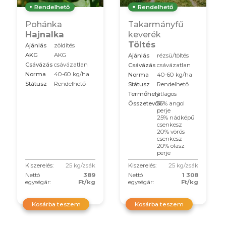
Rendelhető
Rendelhető
Pohánka
Takarmányfű
Hajnalka
keverék
Töltés
Ajánlás
zöldítés
AKG
AKG
Ajánlás
rézsü/töltés
Csávázás
csávázatlan
Csávázás
csávázatlan
Norma
40-60 kg/ha
Norma
40-60 kg/ha
Státusz
Rendelhető
Státusz
Rendelhető
Termőhely
átlagos
Összetevők
35% angol
perje
25% nádképű
csenkesz
20% vörös
csenkesz
20% olasz
perje
Kiszerelés:
25 kg/zsák
Kiszerelés:
25 kg/zsák
Nettó
389
Nettó
1 308
egységár:
Ft/kg
egységár:
Ft/kg
Kosárba teszem
Kosárba teszem