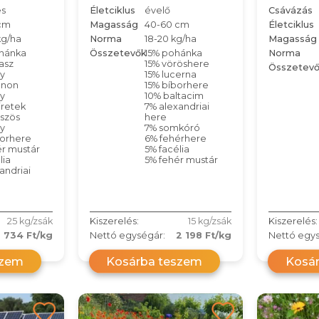
s
Életciklus
évelő
Csávázás
cm
Magasság
40-60 cm
Életciklus
kg/ha
Norma
18-20 kg/ha
Magasság
hánka
Összetevők
15% pohánka
Norma
asz
15% vöröshere
Összetev
y
15% lucerna
nnon
15% bíborhere
y
10% baltacim
jretek
7% alexandriai
öszös
here
y
7% somkóró
borhere
6% fehérhere
ér mustár
5% facélia
lia
5% fehér mustár
andriai
25 kg/zsák
Kiszerelés:
15 kg/zsák
Kiszerelés:
734 Ft/kg
Nettó egységár:
2 198 Ft/kg
Nettó egys
szem
Kosárba teszem
Kosá