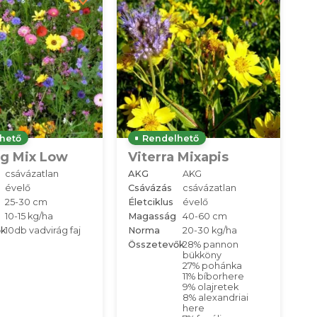
hető
Rendelhető
ág Mix Low
Viterra Mixapis
csávázatlan
AKG
AKG
évelő
Csávázás
csávázatlan
25-30 cm
Életciklus
évelő
10-15 kg/ha
Magasság
40-60 cm
ők
10db vadvirág faj
Norma
20-30 kg/ha
Összetevők
28% pannon
bükköny
27% pohánka
11% bíborhere
9% olajretek
8% alexandriai
here