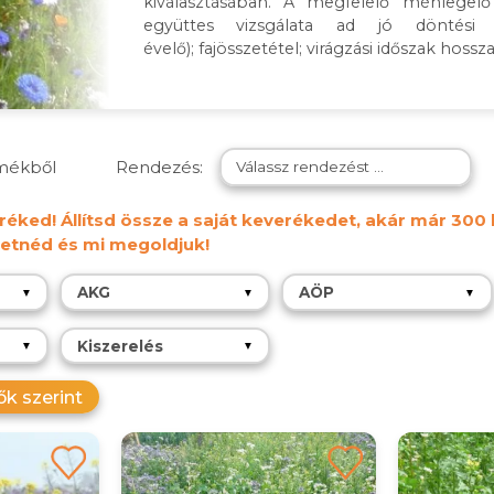
kiválasztásában. A megfelelő méhlegelő
együttes vizsgálata ad jó döntési a
évelő); fajösszetétel; virágzási időszak hossz
rmékből
Rendezés:
Válassz rendezést ...
éked! Állítsd össze a saját keverékedet, akár már 300 k
etnéd és mi megoldjuk!
AKG
AÖP
▼
▼
▼
Kiszerelés
▼
▼
k szerint