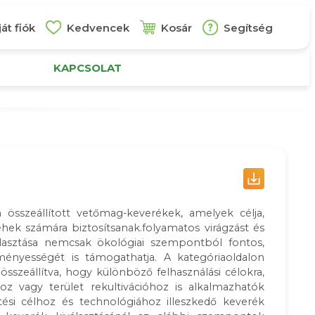
át fiók
Kedvencek
Kosár
Segítség
KAPCSOLAT
 összeállított vetőmag-keverékek, amelyek célja,
ek számára biztosítsanak.folyamatos virágzást és
választása nemcsak ökológiai szempontból fontos,
nyességét is támogathatja. A kategóriaoldalon
sszeállítva, hogy különböző felhasználási célokra,
z vagy terület rekultivációhoz is alkalmazhatók
ési célhoz és technológiához illeszkedő keverék