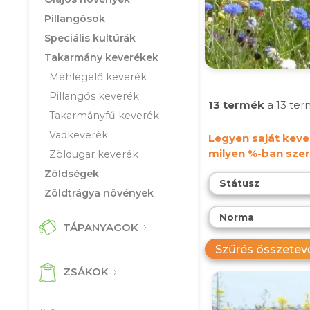
Pillangósok
Speciális kultúrák
Takarmány keverékek
Méhlegelő keverék
Pillangós keverék
13 termék
a 13 te
Takarmányfű keverék
Vadkeverék
Legyen saját kever
milyen %-ban szer
Zöldugar keverék
Zöldségek
Státusz
Zöldtrágya növények
Norma
TÁPANYAGOK
Szűrés összetevő
ZSÁKOK