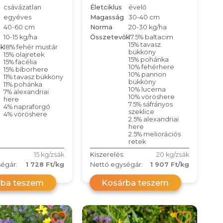
csávázatlan
Életciklus
évelő
egyéves
Magasság
30-40 cm
40-60 cm
Norma
20-30 kg/ha
10-15 kg/ha
Összetevők
17.5% baltacim
15% tavasz
ők
18% fehér mustár
bükköny
15% olajretek
15% pohánka
15% facélia
10% fehérhere
15% bíborhere
10% pannon
11% tavasz bükköny
bükköny
11% pohánka
10% lucerna
7% alexandriai
10% vöröshere
here
7.5% sáfrányos
4% napraforgó
szeklice
4% vöröshere
2.5% alexandriai
here
2.5% meliorációs
retek
15 kg/zsák
Kiszerelés:
20 kg/zsák
égár:
1 728 Ft/kg
Nettó egységár:
1 907 Ft/kg
rba teszem
Kosárba teszem