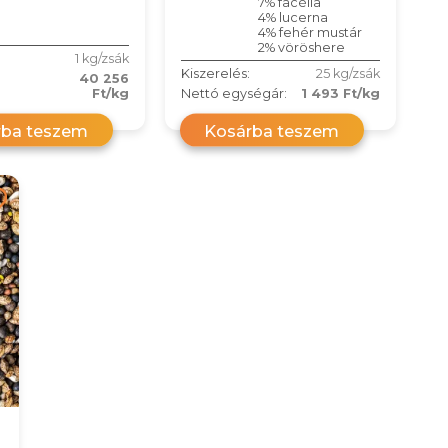
7% facélia
4% lucerna
4% fehér mustár
2% vöröshere
1 kg/zsák
Kiszerelés:
25 kg/zsák
40 256
Ft/kg
Nettó egységár:
1 493 Ft/kg
rba teszem
Kosárba teszem