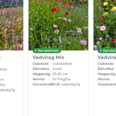
Rendelhető
Rendel
k
Vadvirág Mix
Vadvir
Csávázás
csávázatlan
Csávázás
Életciklus
évelő
Életciklus
atlan
Magasság
25-60 cm
Magasság
Norma
10-15 kg/ha
Norma
cm
Összetevők
19db vadvirág faj
Összetev
g/ha
dvirág faj