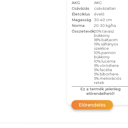
AKG
AKG
Csávázás
csávázatlan
Életciklus
évelő
Magasság
30-40 cm
Norma
20-30 kg/ha
Összetevők
20% tavasz
bükköny
18% baltacim
15% sáfrányos
szeklice
10% pannon
bükköny
10% lucerna
5% vöröshere
5% facélia
5% bíborhere
5% meliorációs
retek
Ez a termék jelenleg
előrendelhető!
Előrendelés