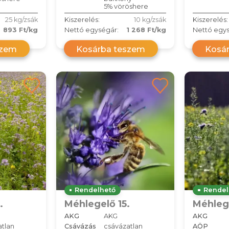
5% vöröshere
25 kg/zsák
Kiszerelés:
10 kg/zsák
Kiszerelés:
893 Ft/kg
Nettó egységár:
1 268 Ft/kg
Nettó egys
szem
Kosárba teszem
Kosá
Rendelhető
Rendel
.
Méhlegelő 15.
Méhlege
AKG
AKG
AKG
atlan
Csávázás
csávázatlan
AÖP