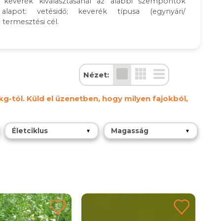
 keverék kiválasztásánál az alábbi szempontok
lapot: vetésidő; keverék típusa (egynyári/
a termesztési cél.
Nézet:
g-tól. Küld el üzenetben, hogy milyen fajokból,
Életciklus
Magasság
▼
▼