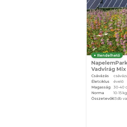
Rendelhető
NapelemPar
Vadvirág Mix
Csávázás
csáváz
Életciklus
évelő
Magasság
30-40 
Norma
10-15 k
Összetevők
13db va