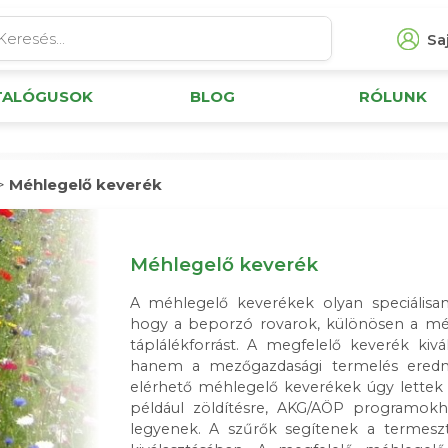
Saj
TALÓGUSOK
BLOG
RÓLUNK
>
Méhlegelő keverék
Méhlegelő keverék
A méhlegelő keverékek olyan speciálisan
hogy a beporzó rovarok, különösen a méh
táplálékforrást. A megfelelő keverék ki
hanem a mezőgazdasági termelés eredmé
elérhető méhlegelő keverékek úgy lettek ö
például zöldítésre, AKG/AÖP programokho
legyenek. A szűrők segítenek a termeszt