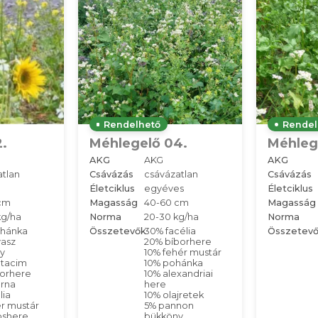
Rendelhető
Rendel
.
Méhlegelő 04.
Méhlege
AKG
AKG
AKG
atlan
Csávázás
csávázatlan
Csávázás
Életciklus
egyéves
Életciklus
cm
Magasság
40-60 cm
Magasság
kg/ha
Norma
20-30 kg/ha
Norma
hánka
Összetevők
30% facélia
Összetev
vasz
20% bíborhere
y
10% fehér mustár
ltacim
10% pohánka
borhere
10% alexandriai
erna
here
lia
10% olajretek
r mustár
5% pannon
öshere
bükköny