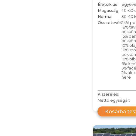
Életciklus
egyéve
Magasság
40-60 
Norma
30-40 
Összetevők
24% po
18% tav
bükkön
15% pa
bükkön
10% ola
10% sz
bükkön
10% bí
6% feh
5% facé
2% alex
here
Kiszerelés:
Nettó egységár:
Kosárba te