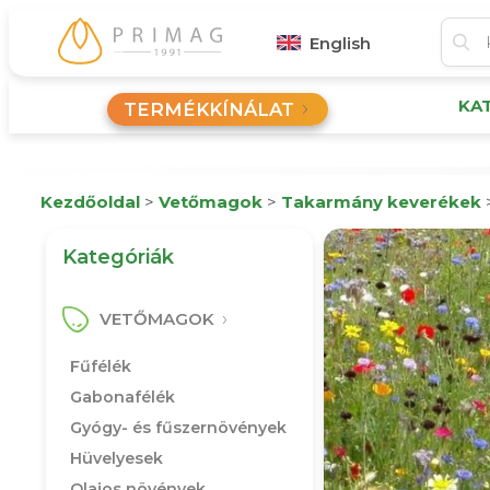
English
KA
TERMÉKKÍNÁLAT
Kezdőoldal
>
Vetőmagok
>
Takarmány keverékek
Kategóriák
VETŐMAGOK
Fűfélék
Gabonafélék
Gyógy- és fűszernövények
Hüvelyesek
Olajos növények