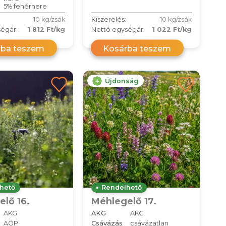
5% fehérhere
10 kg/zsák
Kiszerelés:
10 kg/zsák
égár:
1 812 Ft/kg
Nettó egységár:
1 022 Ft/kg
rba teszem
Kosárba teszem
Újdonság
hető
Rendelhető
lő 16.
Méhlegelő 17.
AKG
AKG
AKG
AÖP
Csávázás
csávázatlan