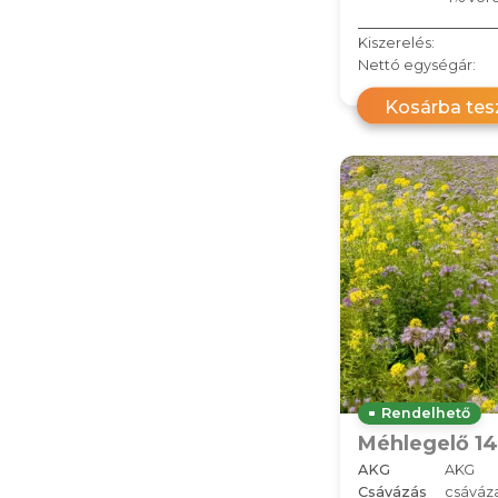
Kiszerelés:
Nettó egységár:
Kosárba te
Rendelhető
Méhlegelő 14
AKG
AKG
Csávázás
csáváz