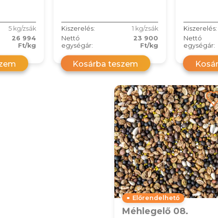
5 kg/zsák
Kiszerelés:
1 kg/zsák
Kiszerelés:
26 994
Nettó
23 900
Nettó
Ft/kg
egységár:
Ft/kg
egységár:
szem
Kosárba teszem
Kosá
Előrendelhető
Méhlegelő 08.