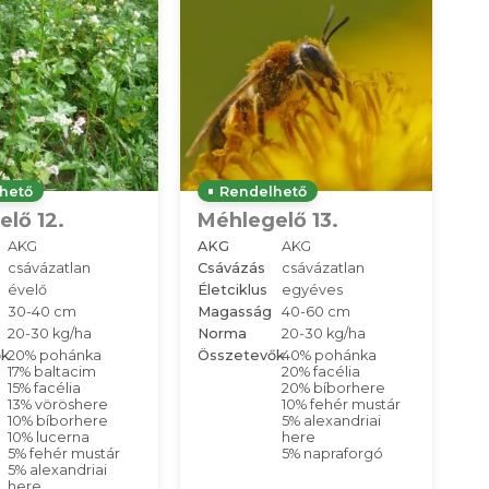
hető
Rendelhető
lő 12.
Méhlegelő 13.
AKG
AKG
AKG
csávázatlan
Csávázás
csávázatlan
évelő
Életciklus
egyéves
30-40 cm
Magasság
40-60 cm
20-30 kg/ha
Norma
20-30 kg/ha
ők
20% pohánka
Összetevők
40% pohánka
17% baltacim
20% facélia
15% facélia
20% bíborhere
13% vöröshere
10% fehér mustár
10% bíborhere
5% alexandriai
10% lucerna
here
5% fehér mustár
5% napraforgó
5% alexandriai
here