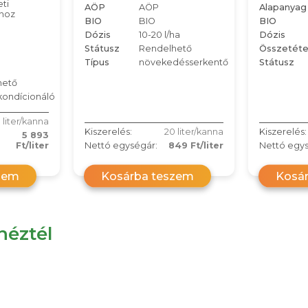
ti
AÖP
AÖP
Alapanyag
khoz
BIO
BIO
BIO
Dózis
10-20 l/ha
Dózis
Státusz
Rendelhető
Összetéte
Típus
növekedésserkentő
Státusz
hető
ondícionáló
1 liter/kanna
Kiszerelés:
20 liter/kanna
Kiszerelés:
5 893
Ft/liter
Nettó egységár:
849 Ft/liter
Nettó egys
zem
Kosárba teszem
Kosá
éztél