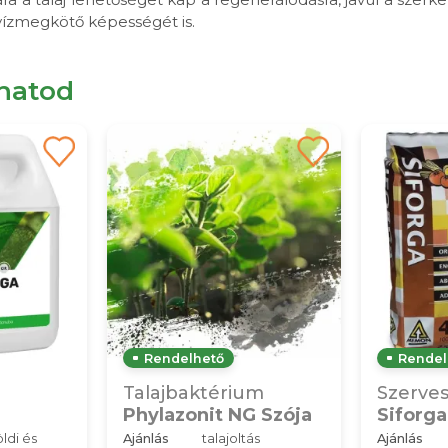
 vízmegkötő képességét is.
lhatod
Rendelhető
Rendel
Talajbaktérium
Szerve
Phylazonit NG Szója
Siforg
ldi és
Ajánlás
talajoltás
Ajánlás