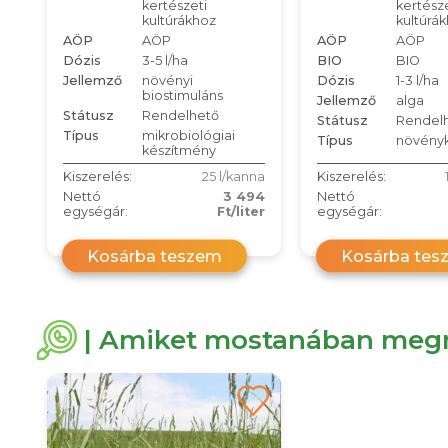
kertészeti
kertésze
kultúrákhoz
kultúrá
AÖP
AÖP
AÖP
AÖP
Dózis
3-5 l/ha
BIO
BIO
Jellemző
növényi
Dózis
1-3 l/ha
biostimuláns
Jellemző
alga
Státusz
Rendelhető
Státusz
Rendel
Típus
mikrobiológiai
Típus
növényk
készítmény
Kiszerelés:
25 l/kanna
Kiszerelés:
Nettó
3 494
Nettó
egységár:
Ft/liter
egységár:
Kosárba teszem
Kosárba tes
| Amiket mostanában megn