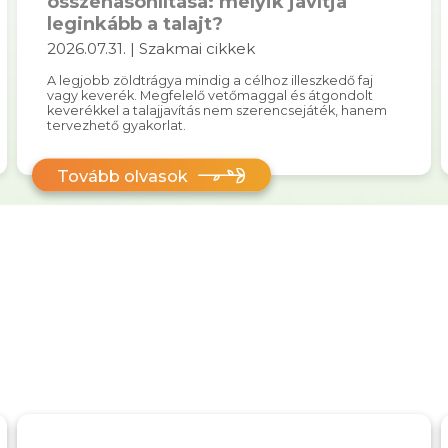
összehasonlítása: melyik javítja
leginkább a talajt?
2026.07.31. | Szakmai cikkek
A legjobb zöldtrágya mindig a célhoz illeszkedő faj
vagy keverék. Megfelelő vetőmaggal és átgondolt
keverékkel a talajjavítás nem szerencsejáték, hanem
tervezhető gyakorlat.
Tovább olvasok