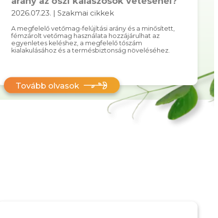
arány az őszi kalászosok vetésénél?
2026.07.23. | Szakmai cikkek
A megfelelő vetőmag-felújítási arány és a minősített,
fémzárolt vetőmag használata hozzájárulhat az
egyenletes keléshez, a megfelelő tőszám
kialakulásához és a termésbiztonság növeléséhez.
Tovább olvasok