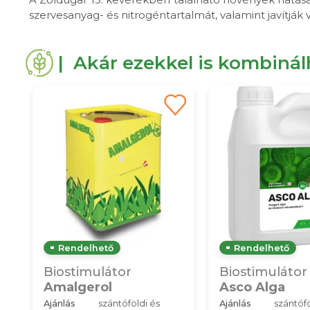
szervesanyag- és nitrogéntartalmát, valamint javítják
| Akár ezekkel is kombiná
Rendelhető
Rendelhető
Biostimulátor
Biostimulátor
Amalgerol
Asco Alga
Ajánlás
szántóföldi és
Ajánlás
szántófö