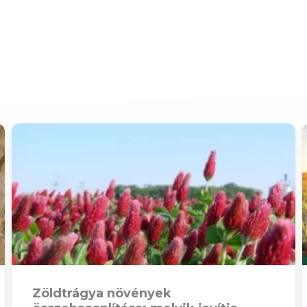
Zöldtrágya növények