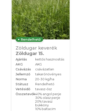
Rendelhető
Zöldugar keverék
Zöldugar 15.
Ajánlás
kettős hasznosítás
AKG
AKG
Csávázás
csávázatlan
Jellemző
takarónövényes
Norma
20-30 kg/ha
Státusz
Rendelhető
Vetésidő
tavasz-ősz
Összetevők
40% angol perje
30% olasz perje
20% tavasz
bükköny
10% baltacim