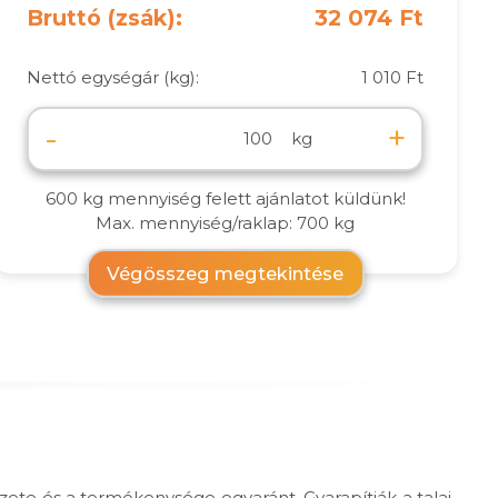
Bruttó (zsák):
32 074 Ft
Nettó egységár (kg):
1 010 Ft
-
+
kg
600 kg mennyiség felett ajánlatot küldünk!
Max. mennyiség/raklap: 700 kg
Végösszeg megtekintése
zete és a termékenysége egyaránt. Gyarapítják a talaj