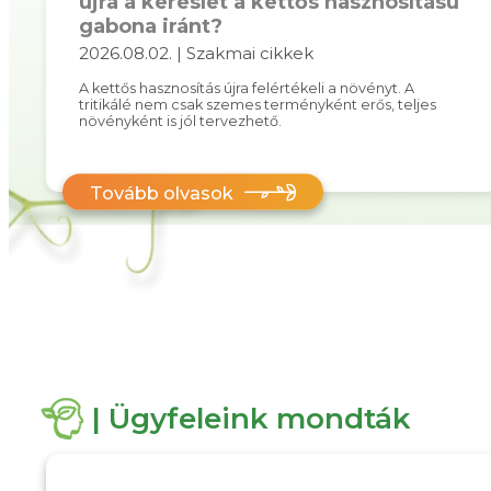
újra a kereslet a kettős hasznosítású
gabona iránt?
2026.08.02. | Szakmai cikkek
A kettős hasznosítás újra felértékeli a növényt. A
tritikálé nem csak szemes terményként erős, teljes
növényként is jól tervezhető.
Tovább olvasok
| Ügyfeleink mondták