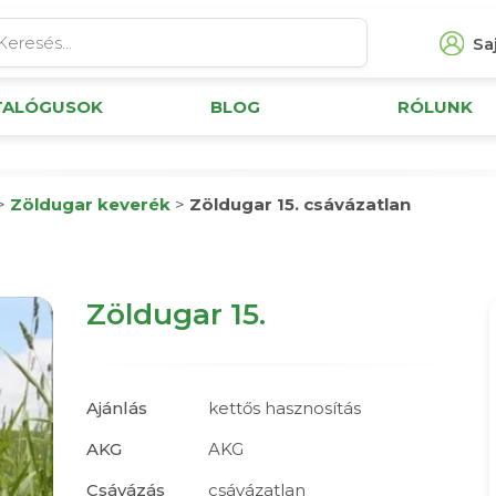
Saj
TALÓGUSOK
BLOG
RÓLUNK
>
Zöldugar keverék
>
Zöldugar 15. csávázatlan
Zöldugar 15.
Ajánlás
kettős hasznosítás
AKG
AKG
Csávázás
csávázatlan