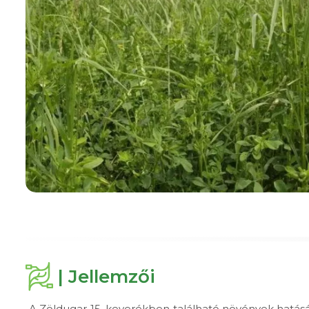
| Jellemzői
A Zöldugar 15. keverékben található növények hatásár