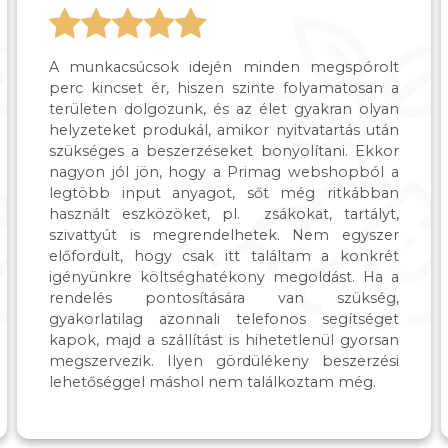
A munkacsúcsok idején minden megspórolt
perc kincset ér, hiszen szinte folyamatosan a
területen dolgozunk, és az élet gyakran olyan
helyzeteket produkál, amikor nyitvatartás után
szükséges a beszerzéseket bonyolítani. Ekkor
nagyon jól jön, hogy a Primag webshopból a
legtöbb input anyagot, sőt még ritkábban
használt eszközöket, pl. zsákokat, tartályt,
szivattyút is megrendelhetek. Nem egyszer
előfordult, hogy csak itt találtam a konkrét
igényünkre költséghatékony megoldást. Ha a
rendelés pontosítására van szükség,
gyakorlatilag azonnali telefonos segítséget
kapok, majd a szállítást is hihetetlenül gyorsan
megszervezik. Ilyen gördülékeny beszerzési
lehetőséggel máshol nem találkoztam még.