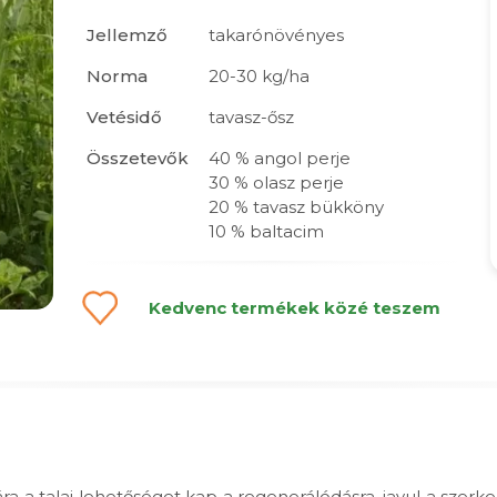
Jellemző
takarónövényes
Norma
20-30 kg/ha
Vetésidő
tavasz-ősz
Összetevők
40 % angol perje
30 % olasz perje
20 % tavasz bükköny
10 % baltacim
Kedvenc termékek közé teszem
a a talaj lehetőséget kap a regenerálódásra, javul a szerke