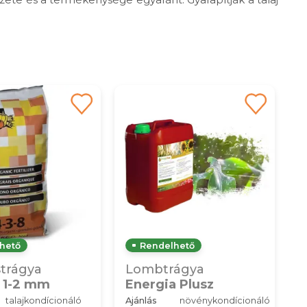
hető
Rendelhető
strágya
Lombtrágya
a 1-2 mm
Energia Plusz
talajkondícionáló
Ajánlás
növénykondícionáló