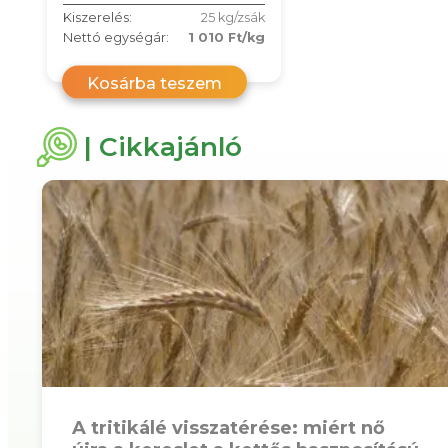
Kiszerelés:
25 kg/zsák
Nettó egységár:
1 010 Ft/kg
Kosárba teszem
| Cikkajánló
A tritikálé visszatérése: miért nő