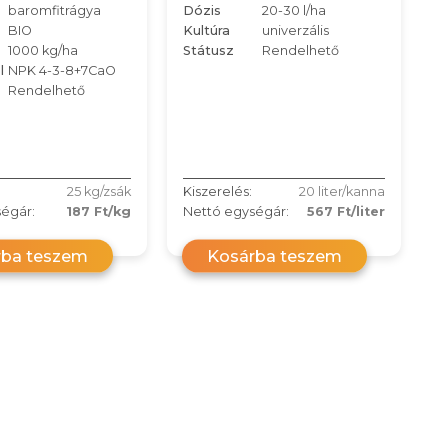
baromfitrágya
Dózis
20-30 l/ha
BIO
Kultúra
univerzális
1000 kg/ha
Státusz
Rendelhető
l
NPK 4-3-8+7CaO
Rendelhető
25 kg/zsák
Kiszerelés:
20 liter/kanna
égár:
187 Ft/kg
Nettó egységár:
567 Ft/liter
rba teszem
Kosárba teszem