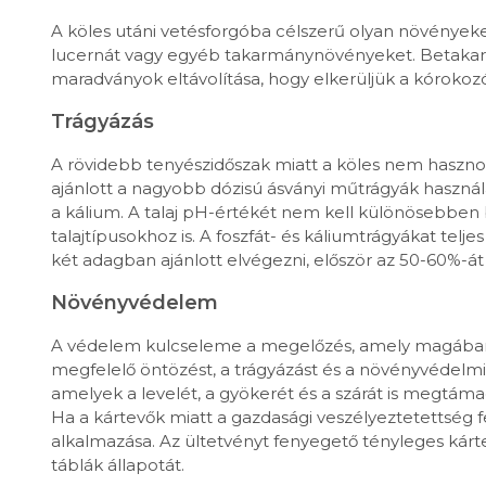
A köles utáni vetésforgóba célszerű olyan növényeket 
lucernát vagy egyéb takarmánynövényeket. Betakarít
maradványok eltávolítása, hogy elkerüljük a kórokoz
Trágyázás
A rövidebb tenyészidőszak miatt a köles nem haszno
ajánlott a nagyobb dózisú ásványi műtrágyák használa
a kálium. A talaj pH-értékét nem kell különösebben b
talajtípusokhoz is. A foszfát- és káliumtrágyákat telj
két adagban ajánlott elvégezni, először az 50-60%-át
Növényvédelem
A védelem kulcseleme a megelőzés, amely magában f
megfelelő öntözést, a trágyázást és a növényvédelm
amelyek a levelét, a gyökerét és a szárát is megtámad
Ha a kártevők miatt a gazdasági veszélyeztetettség f
alkalmazása. Az ültetvényt fenyegető tényleges kár
táblák állapotát.