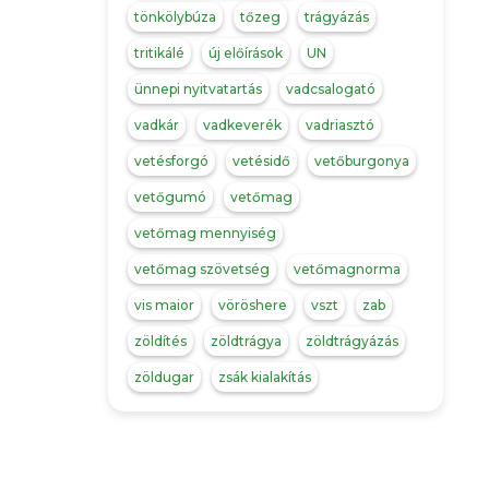
tönkölybúza
tőzeg
trágyázás
tritikálé
új előírások
UN
ünnepi nyitvatartás
vadcsalogató
vadkár
vadkeverék
vadriasztó
vetésforgó
vetésidő
vetőburgonya
vetőgumó
vetőmag
vetőmag mennyiség
vetőmag szövetség
vetőmagnorma
vis maior
vöröshere
vszt
zab
zöldítés
zöldtrágya
zöldtrágyázás
zöldugar
zsák kialakítás