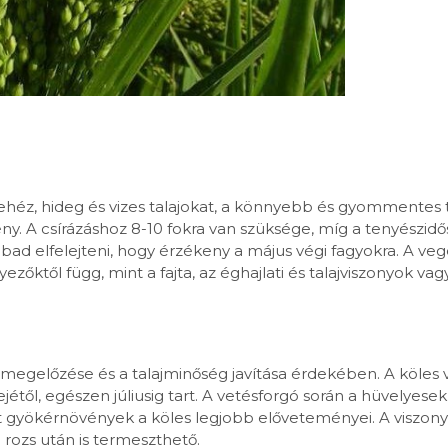
 nehéz, hideg és vizes talajokat, a könnyebb és gyommentes 
y. A csírázáshoz 8-10 fokra van szüksége, míg a tenyészid
bad elfelejteni, hogy érzékeny a május végi fagyokra. A veg
ezőktől függ, mint a fajta, az éghajlati és talajviszonyok vag
megelőzése és a talajminőség javítása érdekében. A köles v
lejétől, egészen júliusig tart. A vetésforgó során a hüvelyesek
t gyökérnövények a köles legjobb előveteményei. A viszony
a rozs után is termeszthető.