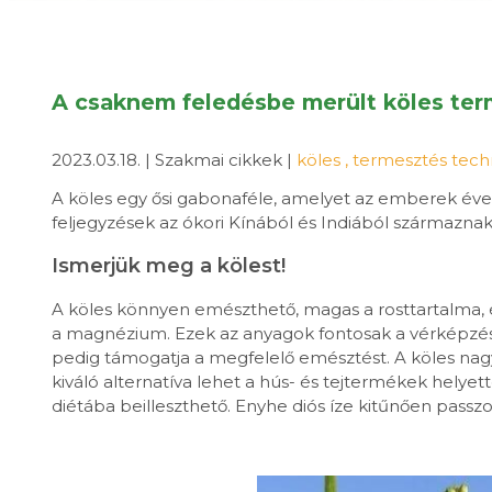
A csaknem feledésbe merült köles te
2023.03.18. | Szakmai cikkek |
köles
,
termesztés tech
A köles egy ősi gabonaféle, amelyet az emberek évez
feljegyzések az ókori Kínából és Indiából származnak
Ismerjük meg a kölest!
A köles könnyen emészthető, magas a rosttartalma, é
a magnézium. Ezek az anyagok fontosak a vérképzés,
pedig támogatja a megfelelő emésztést. A köles nagy
kiváló alternatíva lehet a hús- és tejtermékek helyet
diétába beilleszthető. Enyhe diós íze kitűnően passz