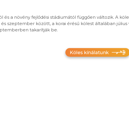
tól és a növény fejlődési stádiumától függően változik. A köle
s és szeptember között, a korai érésű kölest általában júliu
zeptemberben takarítják be.
Köles kínálatunk