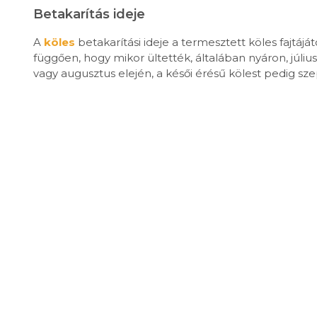
Betakarítás ideje
A
köles
betakarítási ideje a termesztett köles fajtájá
függően, hogy mikor ültették, általában nyáron, júliu
vagy augusztus elején, a késői érésű kölest pedig s