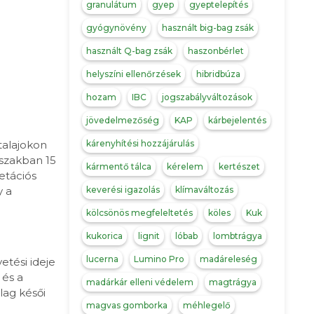
granulátum
gyep
gyeptelepítés
gyógynövény
használt big-bag zsák
használt Q-bag zsák
haszonbérlet
helyszíni ellenőrzések
hibridbúza
hozam
IBC
jogszabályváltozások
jövedelmezőség
KAP
kárbejelentés
kárenyhítési hozzájárulás
talajokon
őszakban 15
kármentő tálca
kérelem
kertészet
etációs
keverési igazolás
klímaváltozás
y a
kölcsönös megfeleltetés
köles
Kuk
kukorica
lignit
lóbab
lombtrágya
lucerna
Lumino Pro
madáreleség
etési ideje
 és a
madárkár elleni védelem
magtrágya
lag késői
magvas gomborka
méhlegelő