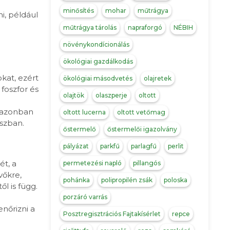
minősítés
mohar
műtrágya
i, például
műtrágya tárolás
napraforgó
NÉBIH
növénykondícionálás
ökológiai gazdálkodás
kat, ezért
ökológiai másodvetés
olajretek
foszfor és
olajtök
olaszperje
oltott
t azonban
oltott lucerna
oltott vetőmag
aszban.
őstermelő
őstermelői igazolvány
pályázat
parkfű
parlagfű
perlit
t, a
permetezési napló
pillangós
vőkre,
pohánka
polipropilén zsák
poloska
l is függ.
porzáró varrás
nőrizni a
Posztregisztrációs Fajtakísérlet
repce