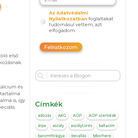
Az Adatvédelmi
Nyilatkozatban
foglaltakat
tudomásul vettem, azt
elfogadom.
Feliratkozom
óló első
lkozásnak.
kálcium és
ttartalma
lma is, így
Címkék
eciális
adózás
AKG
AÖP
AÖP szerlisták
árpa
aszály
aszálytűrés
baltacim
baromfitrágya
bevallás
bíborhere