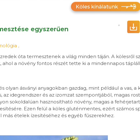
Köles kínálatunk
,
rmesztése egyszerűen
nológia
,
redek óta termesztenek a világ minden táján. A kölesről sz
, ahol a növény fontos részét tette ki a mindennapos táplá
s olyan ásványi anyagokban gazdag, mint például a vas, a 
 az idegrendszer és az izomzat szempontjából, magas ros
on sokoldalúan hasznosítható növény, magas a fehérjetarta
tesítésére. Ezen felül a köles gluténmentes, ezért számos sp
ol más ételek ízesítéséhez és egyéb fűszerekhez.