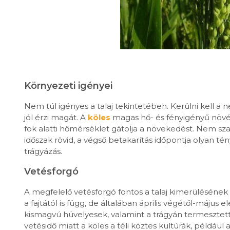
Környezeti igényei
Nem túl igényes a talaj tekintetében. Kerülni kell a
jól érzi magát. A
köles
magas hő- és fényigényű növén
fok alatti hőmérséklet gátolja a növekedést. Nem sza
időszak rövid, a végső betakarítás időpontja olyan tény
trágyázás.
Vetésforgó
A megfelelő vetésforgó fontos a talaj kimerülésének 
a fajtától is függ, de általában április végétől-május e
kismagvú hüvelyesek, valamint a trágyán termesztet
vetésidő miatt a köles a téli köztes kultúrák, például 