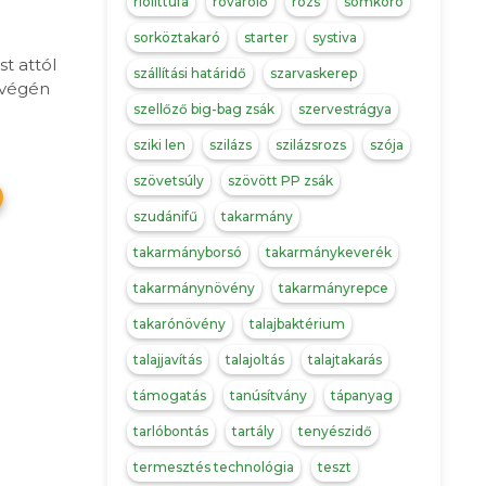
riolittufa
rovarolő
rozs
somkóró
sorköztakaró
starter
systiva
st attól
szállítási határidő
szarvaskerep
s végén
szellőző big-bag zsák
szervestrágya
sziki len
szilázs
szilázsrozs
szója
szövetsúly
szövött PP zsák
szudánifű
takarmány
takarmányborsó
takarmánykeverék
takarmánynövény
takarmányrepce
takarónövény
talajbaktérium
talajjavítás
talajoltás
talajtakarás
támogatás
tanúsítvány
tápanyag
tarlóbontás
tartály
tenyészidő
termesztés technológia
teszt