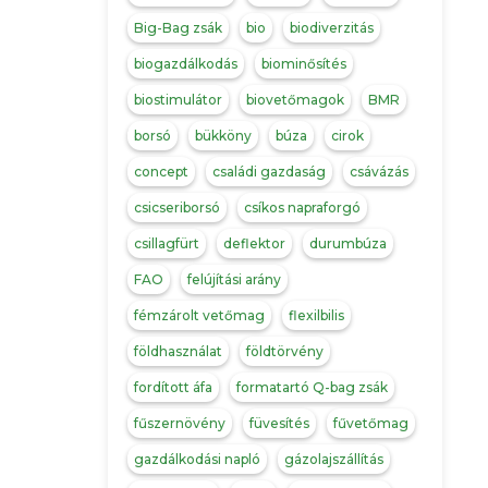
Big-Bag zsák
bio
biodiverzitás
biogazdálkodás
biominősítés
biostimulátor
biovetőmagok
BMR
borsó
bükköny
búza
cirok
concept
családi gazdaság
csávázás
csicseriborsó
csíkos napraforgó
csillagfürt
deflektor
durumbúza
FAO
felújítási arány
fémzárolt vetőmag
flexilbilis
földhasználat
földtörvény
fordított áfa
formatartó Q-bag zsák
fűszernövény
füvesítés
fűvetőmag
gazdálkodási napló
gázolajszállítás