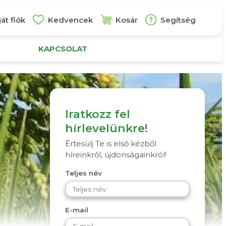
át fiók
Kedvencek
Kosár
Segítség
KAPCSOLAT
Iratkozz fel
hírlevelünkre!
Értesülj Te is első kézből
híreinkről, újdonságainkról!
Teljes név
E-mail