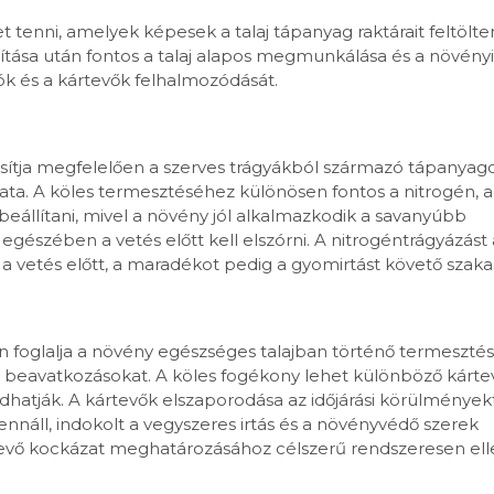
tenni, amelyek képesek a talaj tápanyag raktárait feltölten
ása után fontos a talaj alapos megmunkálása és a növényi
ók és a kártevők felhalmozódását.
sítja megfelelően a szerves trágyákból származó tápanyago
ta. A köles termesztéséhez különösen fontos a nitrogén, a 
eállítani, mivel a növény jól alkalmazkodik a savanyúbb
es egészében a vetés előtt kell elszórni. A nitrogéntrágyázás
 a vetés előtt, a maradékot pedig a gyomirtást követő szak
oglalja a növény egészséges talajban történő termesztésé
i beavatkozásokat. A köles fogékony lehet különböző kárte
hatják. A kártevők elszaporodása az időjárási körülményektő
ennáll, indokolt a vegyszeres irtás és a növényvédő szerek
tevő kockázat meghatározásához célszerű rendszeresen elle