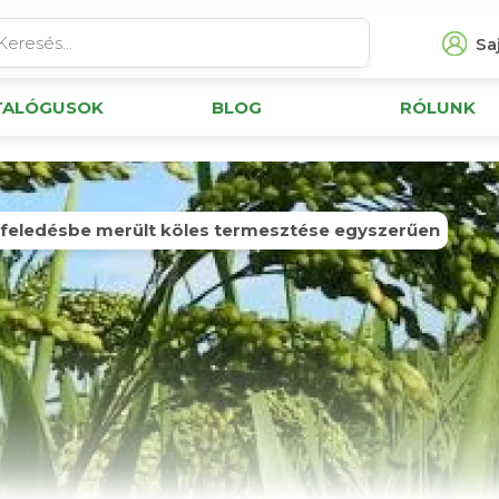
Saj
TALÓGUSOK
BLOG
RÓLUNK
feledésbe merült köles termesztése egyszerűen