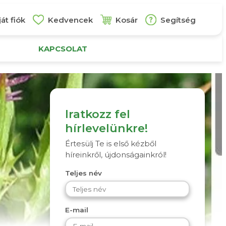
át fiók
Kedvencek
Kosár
Segítség
KAPCSOLAT
Iratkozz fel
hírlevelünkre!
Értesülj Te is első kézből
híreinkről, újdonságainkról!
Teljes név
E-mail