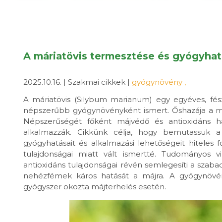
A máriatövis termesztése és gyógyhat
2025.10.16. | Szakmai cikkek |
gyógynövény
,
A máriatövis (Silybum marianum) egy egyéves, fé
népszerűbb gyógynövényként ismert. Őshazája a me
Népszerűségét főként májvédő és antioxidáns ha
alkalmazzák. Cikkünk célja, hogy bemutassuk a m
gyógyhatásait és alkalmazási lehetőségeit hiteles 
tulajdonságai miatt vált ismertté. Tudományos viz
antioxidáns tulajdonságai révén semlegesíti a szabad
nehézfémek káros hatását a májra. A gyógynövény 
gyógyszer okozta májterhelés esetén.