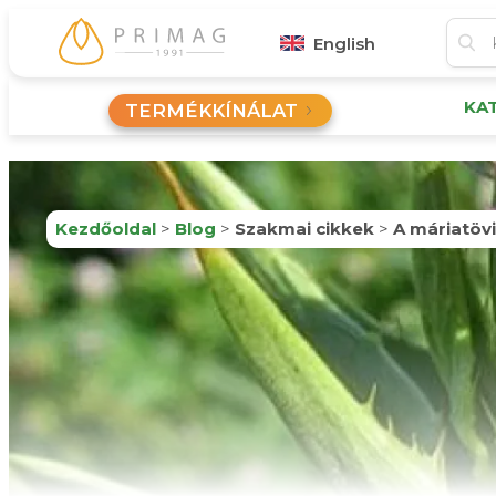
English
KA
TERMÉKKÍNÁLAT
Kezdőoldal
>
Blog
>
Szakmai cikkek
>
A máriatöv