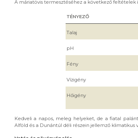
A máriatövis termesztéséhez a következő feltételek i
TÉNYEZŐ
Talaj
pH
Fény
Vízigény
Hőigény
Kedveli a napos, meleg helyeket, de a fiatal palán
Alföld és a Dunántúl déli részein jellemző klimatikus