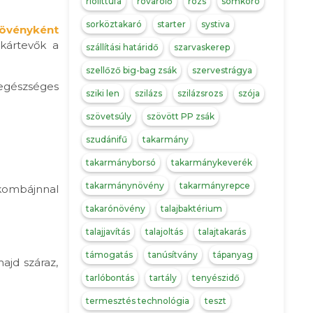
riolittufa
rovarolő
rozs
somkóró
sorköztakaró
starter
systiva
övényként
 kártevők a
szállítási határidő
szarvaskerep
szellőző big-bag zsák
szervestrágya
 egészséges
sziki len
szilázs
szilázsrozs
szója
szövetsúly
szövött PP zsák
szudánifű
takarmány
takarmányborsó
takarmánykeverék
takarmánynövény
takarmányrepce
 kombájnnal
takarónövény
talajbaktérium
talajjavítás
talajoltás
talajtakarás
támogatás
tanúsítvány
tápanyag
ajd száraz,
tarlóbontás
tartály
tenyészidő
termesztés technológia
teszt