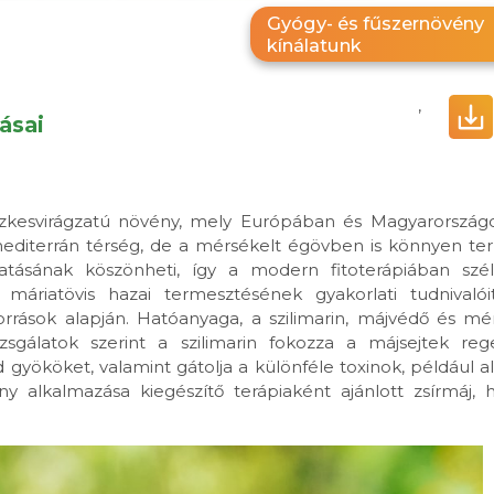
Gyógy- és fűszernövény
kínálatunk
,
ásai
szkesvirágzatú növény, mely Európában és Magyarországo
diterrán térség, de a mérsékelt égövben is könnyen te
tásának köszönheti, így a modern fitoterápiában szé
áriatövis hazai termesztésének gyakorlati tudnivalóit
források alapján. Hatóanyaga, a szilimarin, májvédő és mé
sgálatok szerint a szilimarin fokozza a májsejtek rege
 gyököket, valamint gátolja a különféle toxinok, például a
alkalmazása kiegészítő terápiaként ajánlott zsírmáj, h