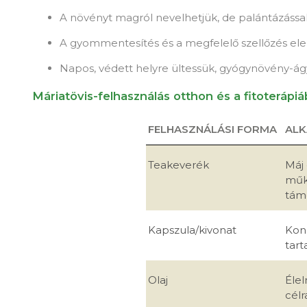
A növényt magról nevelhetjük, de palántázással 
A gyommentesítés és a megfelelő szellőzés el
Napos, védett helyre ültessük, gyógynövény-ág
Máriatövis-felhasználás otthon és a fitoterápi
FELHASZNÁLÁSI FORMA
AL
Teakeverék
Máj
műk
tám
Kapszula/kivonat
Konc
tar
Olaj
Élel
célr