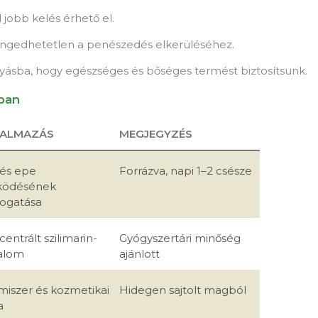
jobb kelés érhető el.
engedhetetlen a penészedés elkerüléséhez.
yásba, hogy egészséges és bőséges termést biztosítsunk.
ában
KALMAZÁS
MEGJEGYZÉS
 és epe
Forrázva, napi 1–2 csésze
ödésének
ogatása
entrált szilimarin-
Gyógyszertári minőség
talom
ajánlott
miszer és kozmetikai
Hidegen sajtolt magból
a