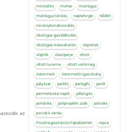
minősítés
mohar
műtrágya
műtrágya tárolás
napraforgó
NÉBIH
növénykondícionálás
ökológiai gazdálkodás
ökológiai másodvetés
olajretek
olajtök
olaszperje
oltott
oltott lucerna
oltott vetőmag
őstermelő
őstermelői igazolvány
pályázat
parkfű
parlagfű
perlit
permetezési napló
pillangós
pohánka
polipropilén zsák
poloska
mazkodik az
porzáró varrás
Posztregisztrációs Fajtakísérlet
repce