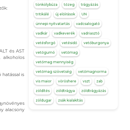
tönkölybúza
tőzeg
trágyázás
zők:
tritikálé
új előírások
UN
ünnepi nyitvatartás
vadcsalogató
vadkár
vadkeverék
vadriasztó
vetésforgó
vetésidő
vetőburgonya
 ALT és AST
vetőgumó
vetőmag
, alkoholos
vetőmag mennyiség
vetőmag szövetség
vetőmagnorma
hatással is
vis maior
vöröshere
vszt
zab
zöldítés
zöldtrágya
zöldtrágyázás
zöldugar
zsák kialakítás
gynövényes
ny alacsony