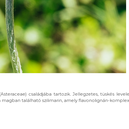
steraceae) családjába tartozik. Jellegzetes, tüskés levelek
 magban található szilimarin, amely flavonolignán-komplexké