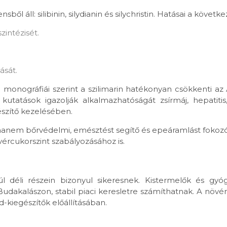
 áll: silibinin, silydianin és silychristin. Hatásai a követke
zintézisét.
ását.
nográfiái szerint a szilimarin hatékonyan csökkenti az
kutatások igazolják alkalmazhatóságát zsírmáj, hepatitis
szítő kezelésében.
anem bőrvédelmi, emésztést segítő és epeáramlást fokozó 
vércukorszint szabályozásához is.
 déli részein bizonyul sikeresnek. Kistermelők és gyó
dakalászon, stabil piaci keresletre számíthatnak. A növé
-kiegészítők előállításában.