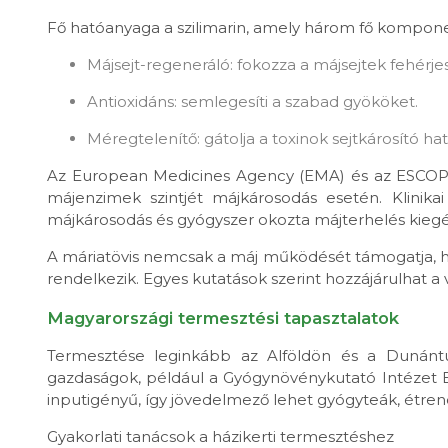
Fő hatóanyaga a szilimarin, amely három fő komponensből
Májsejt-regeneráló: fokozza a májsejtek fehérjes
Antioxidáns: semlegesíti a szabad gyököket.
Méregtelenítő: gátolja a toxinok sejtkárosító hat
Az European Medicines Agency (EMA) és az ESCOP mo
májenzimek szintjét májkárosodás esetén. Klinikai 
májkárosodás és gyógyszer okozta májterhelés kiegé
A máriatövis nemcsak a máj működését támogatja, h
rendelkezik. Egyes kutatások szerint hozzájárulhat a 
Magyarországi termesztési tapasztalatok
Termesztése leginkább az Alföldön és a Dunántúl
gazdaságok, például a Gyógynövénykutató Intézet Bu
inputigényű, így jövedelmező lehet gyógyteák, étrend
Gyakorlati tanácsok a házikerti termesztéshez