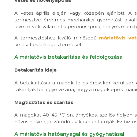
Vetés és növényápolás
A vetés április elején vagy közepén ajánlott. A
termesztve érdemes mechanikai gyomirtást alkalma
levéltetvek, valamint a peronoszpóra, melyek ellen bi
A termesztéshez kiváló minőségű
máriatövis ve
kelését és bőséges termését.
A máriatövis betakarítása és feldolgozása
Betakarítás ideje
A betakarításra a magok teljes érésekor kerül sor,
takarítják be, ügyelve arra, hogy a magok épek mara
Magtisztítás és szárítás
A magokat 40–45 °C-on, árnyékos, szellős helyen szár
hűvös helyen, jól záródó zsákokban tárolják. Ez bizt
A máriatövis hatóanyagai és gyógyhatásai