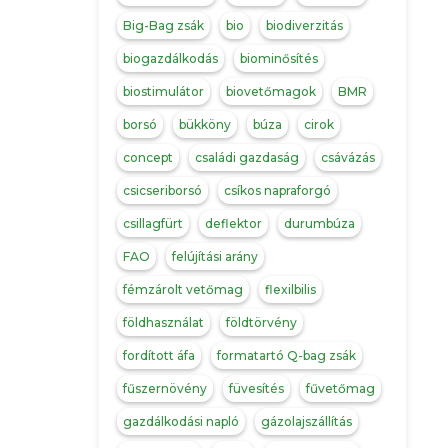
Big-Bag zsák
bio
biodiverzitás
biogazdálkodás
biominősítés
biostimulátor
biovetőmagok
BMR
borsó
bükköny
búza
cirok
concept
családi gazdaság
csávázás
csicseriborsó
csíkos napraforgó
csillagfürt
deflektor
durumbúza
FAO
felújítási arány
fémzárolt vetőmag
flexilbilis
földhasználat
földtörvény
fordított áfa
formatartó Q-bag zsák
fűszernövény
füvesítés
fűvetőmag
gazdálkodási napló
gázolajszállítás