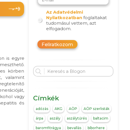
Az Adatvédelmi
Nyilatkozatban
foglaltakat
tudomásul vettem, azt
elfogadom.
Feliratkozom
n is egyre
rmeszthető.
les körben
, valamint
regtelenítő
nerációját,
lkohol vagy
Címkék
epatitis és
adózás
AKG
AÖP
AÖP szerlisták
árpa
aszály
aszálytűrés
baltacim
baromfitrágya
bevallás
bíborhere