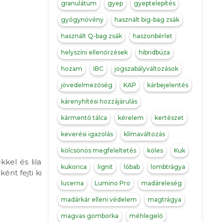
granulátum
gyep
gyeptelepítés
gyógynövény
használt big-bag zsák
használt Q-bag zsák
haszonbérlet
helyszíni ellenőrzések
hibridbúza
hozam
IBC
jogszabályváltozások
jövedelmezőség
KAP
kárbejelentés
kárenyhítési hozzájárulás
kármentő tálca
kérelem
kertészet
keverési igazolás
klímaváltozás
kölcsönös megfeleltetés
köles
Kuk
kel és lila
kukorica
lignit
lóbab
lombtrágya
nt fejti ki
lucerna
Lumino Pro
madáreleség
madárkár elleni védelem
magtrágya
magvas gomborka
méhlegelő