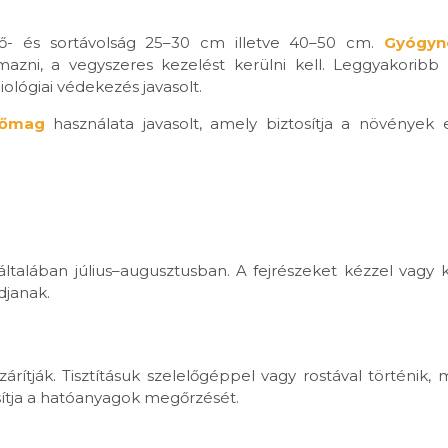
 tő- és sortávolság 25–30 cm illetve 40–50 cm.
Gyógyn
zni, a vegyszeres kezelést kerülni kell. Leggyakoribb
ológiai védekezés javasolt.
tőmag
használata javasolt, amely biztosítja a növények
 általában július–augusztusban. A fejrészeket kézzel vagy
djanak.
ítják. Tisztításuk szelelőgéppel vagy rostával történik, m
osítja a hatóanyagok megőrzését.