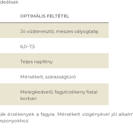
deálisak:
OPTIMÁLIS FELTÉTEL
Jó vízáteresztő, meszes vályogtalaj
6,0–7,5
Teljes napfény
Mérsékelt, szárazságtűrő
Melegkedvelő, fagyérzékeny fiatal
korban
ták érzékenyek a fagyra. Mérsékelt vízigényével jól alkal
 viszonyokhoz.