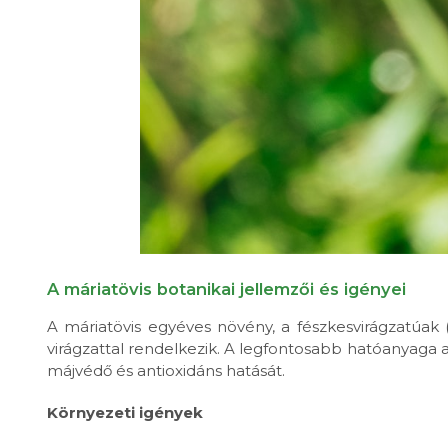
A máriatövis botanikai jellemzői és igényei
A máriatövis egyéves növény, a fészkesvirágzatúak (A
virágzattal rendelkezik. A legfontosabb hatóanyaga a
májvédő és antioxidáns hatását.
Környezeti igények