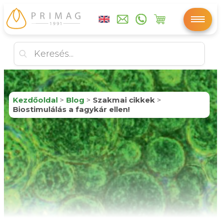
Kezdőoldal
>
Blog
>
Szakmai cikkek
>
Biostimulálás a fagykár ellen!