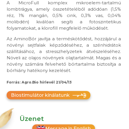
A MicroFull komplex mikroelem-tartalmú
lombtrágya, amely összetételéből adódóan (1,5%
réz, 1% mangán, 0,5% cink, 0,3% vas, 0,04%
molibdén) kiválóan segíti a fotoszintetikus
folyamatokat, a klorofill megfelelő működését.
Az AminoBór javítja a terméskötődést, hozzájárul a
növényi sejtfalak képződéséhez, a szénhidrátok
szállításához, a stresszhelyzetek átvészeléséhez.
Növeli az olajos növények olajtartalmát. Magas és a
növény számára felvehető bórtartalma biztosítja a
bórhiány hatékony kezelését.
Forrás: Agro.Bio hírlevél 21/04/13
Biostimulátor kínálatunk
Üzenet
Message in English