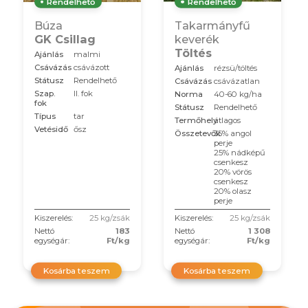
Rendelhető
Rendelhető
Búza
Takarmányfű
GK Csillag
keverék
Töltés
Ajánlás
malmi
Csávázás
csávázott
Ajánlás
rézsü/töltés
Státusz
Rendelhető
Csávázás
csávázatlan
Szap.
II. fok
Norma
40-60 kg/ha
fok
Státusz
Rendelhető
Típus
tar
Termőhely
átlagos
Vetésidő
ősz
Összetevők
35% angol
perje
25% nádképű
csenkesz
20% vörös
csenkesz
20% olasz
perje
Kiszerelés:
25 kg/zsák
Kiszerelés:
25 kg/zsák
Nettó
183
Nettó
1 308
egységár:
Ft/kg
egységár:
Ft/kg
Kosárba teszem
Kosárba teszem