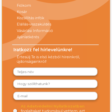
Fiókom
Kosár
Kiszállítás infók
Elállás-visszaküldés
Vásárlási Információ
Ajánlatkérés
Iratkozz fel hírlevelünkre!
Értesülj Te is első kézből híreinkről,
újdonságainkról!
Az Adatvédelmi Nyilatkozatban
foglaltakat tudomásul vettem, azt