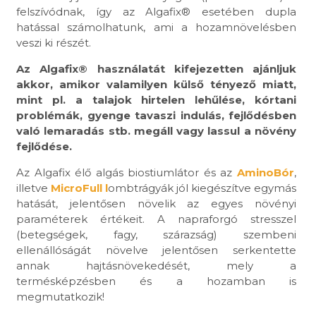
felszívódnak, így az Algafix® esetében dupla
hatással számolhatunk, ami a hozamnövelésben
veszi ki részét.
Az Algafix® használatát kifejezetten ajánljuk
akkor, amikor valamilyen külső tényező miatt,
mint pl. a talajok hirtelen lehűlése, kórtani
problémák, gyenge tavaszi indulás, fejlődésben
való lemaradás stb. megáll vagy lassul a növény
fejlődése.
Az Algafix élő algás biostiumlátor és az
AminoBór
,
illetve
MicroFull l
ombtrágyák jól kiegészítve egymás
hatását, jelentősen növelik az egyes növényi
paraméterek értékeit. A napraforgó stresszel
(betegségek, fagy, szárazság) szembeni
ellenállóságát növelve jelentősen serkentette
annak hajtásnövekedését, mely a
termésképzésben és a hozamban is
megmutatkozik!