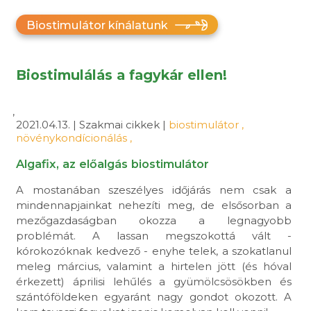
Biostimulátor kínálatunk
Biostimulálás a fagykár ellen!
,
2021.04.13. | Szakmai cikkek |
biostimulátor
,
növénykondícionálás
,
Algafix, az előalgás biostimulátor
A mostanában szeszélyes időjárás nem csak a
mindennapjainkat nehezíti meg, de elsősorban a
mezőgazdaságban okozza a legnagyobb
problémát. A lassan megszokottá vált -
kórokozóknak kedvező - enyhe telek, a szokatlanul
meleg március, valamint a hirtelen jött (és hóval
érkezett) áprilisi lehűlés a gyümölcsösökben és
szántóföldeken egyaránt nagy gondot okozott. A