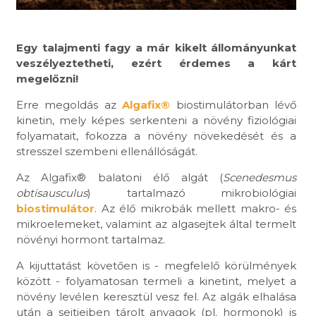
Egy talajmenti fagy a már kikelt állományunkat
veszélyeztetheti, ezért érdemes a kárt
megelőzni!
Erre megoldás az
Algafix®
biostimulátorban lévő
kinetin, mely képes serkenteni a növény fiziológiai
folyamatait, fokozza a növény növekedését és a
stresszel szembeni ellenállóságát.
Az Algafix® balatoni élő algát (
Scenedesmus
obtisausculus
) tartalmazó mikrobiológiai
biostimulátor
. Az élő mikrobák mellett makro- és
mikroelemeket, valamint az algasejtek által termelt
növényi hormont tartalmaz.
A kijuttatást követően is - megfelelő körülmények
között - folyamatosan termeli a kinetint, melyet a
növény levélen keresztül vesz fel. Az algák elhalása
után a sejtjeiben tárolt anyagok (pl. hormonok) is