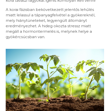
kora tavaszi fagyokat igenis komolyan kell venni!
A korai fázisban bekövetkezett jelentős lehűlés
miatt lelassul a tápanyagfelvétel a gyökereknél,
mely hiánytüneteket, legyengült állományt
eredményezhet. A hideg okozta stressz miatt
megáll a hormontermelés is, melynek helye a
gyökércsúcsban van.