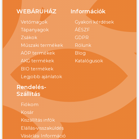
WEBÁRUHÁZ
Információk
Vetőmagok
Gyakori kérdések
Tápanyagok
ÁÉSZF
Zsákok
GDPR
Műszaki termékek
Rólunk
AÖP termékek
Blog
AKG termékek
Katalógusok
BIO termékek
Legjobb ajánlatok
Rendelés-
Szállítás
Fiókom
Kosár
Kiszállítás infók
Elállás-visszaküldés
Vásárlási Információ