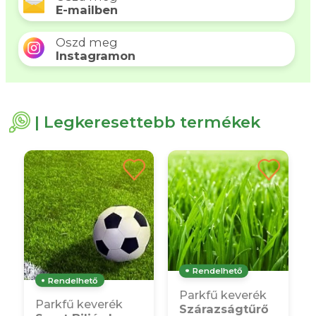
E-mailben
Oszd meg
Instagramon
| Legkeresettebb termékek
Rendelhető
Rendelhető
Parkfű keverék
Parkfű keverék
Szárazságtűrő