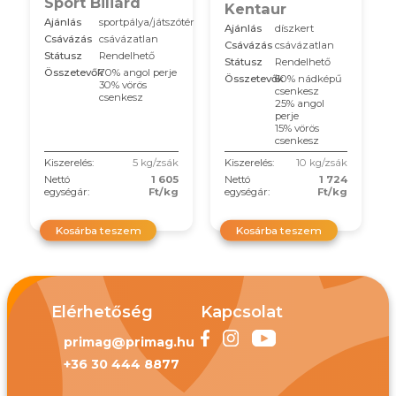
Sport Biliárd
Kentaur
Ajánlás
sportpálya/játszótér
Ajánlás
díszkert
Csávázás
csávázatlan
Csávázás
csávázatlan
Státusz
Rendelhető
Státusz
Rendelhető
Összetevők
70% angol perje
Összetevők
60% nádképű
30% vörös
csenkesz
csenkesz
25% angol
perje
15% vörös
csenkesz
Kiszerelés:
5 kg/zsák
Kiszerelés:
10 kg/zsák
Nettó
1 605
Nettó
1 724
egységár:
Ft/kg
egységár:
Ft/kg
Kosárba teszem
Kosárba teszem
Elérhetőség
Kapcsolat
primag@primag.hu
+36 30 444 8877