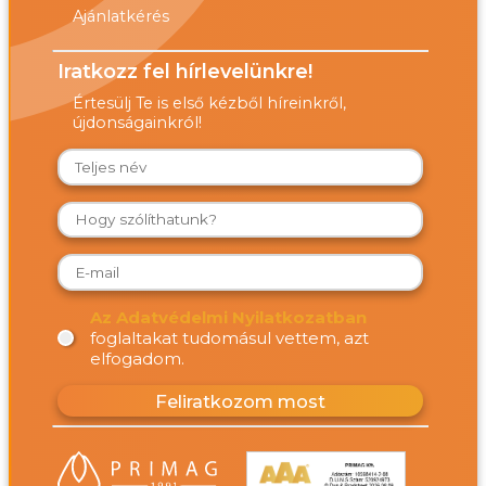
Ajánlatkérés
Iratkozz fel hírlevelünkre!
Értesülj Te is első kézből híreinkről,
újdonságainkról!
Az Adatvédelmi Nyilatkozatban
foglaltakat tudomásul vettem, azt
elfogadom.
Feliratkozom most