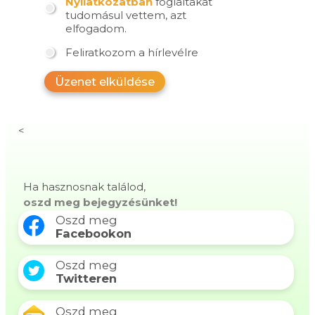
Nyilatkozatban
foglaltakat
tudomásul vettem, azt
elfogadom.
Feliratkozom a hírlevélre
Üzenet elküldése
<
Ha hasznosnak találod,
oszd meg bejegyzésünket!
Oszd meg
Facebookon
Oszd meg
Twitteren
Oszd meg