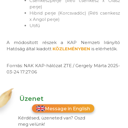
Csenkeszperje (Réti csenkesz x Olasz
perje)
Hibrid perje (Korcsvadóc) (Réti csenkesz
x Angol perje)
Utifű
A módosított részek a KAP Nemzeti Irányító
Hatóság által kiadott
KÖZLEMÉNYBEN
is elérhetők.
Forrrás: NAK KAP-hálózat ZTE / Gergely Márta 2025-
03-24 17:27:06
Üzenet
Message in English
Kérdésed, üzeneted van? Oszd
meg velünk!