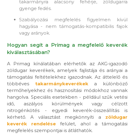
takarmányra alacsony fehérje, zöldugarra
gyenge fedés.
Szabályozási megfelelés figyelmen kívül
hagyása - nem támogatás-kompatibilis fajok
vagy arányok.
Hogyan segít a Primag a megfelelő keverék
kiválasztásában?
A Primag kínálatában elérhetők az AKG-igazodó
zöldugar keverékek, amelyek fajlistája és arányai a
támogatási feltételekhez igazodnak. Az áttelelő és
többéves
takarmánykeverékek
a különböző
termőhelyekhez és hasznosítási módokhoz vannak
hangolva. Speciális esetekben - például szűk vetési
idő, aszályos körülmények vagy célzott
nitrogénkötés - egyedi keverék-összeállítás is
kérhető. A választást megkönnyíti a
zöldugar
keverék rendelése
felület, ahol a támogatási
megfelelés szempontjai is átláthatók.