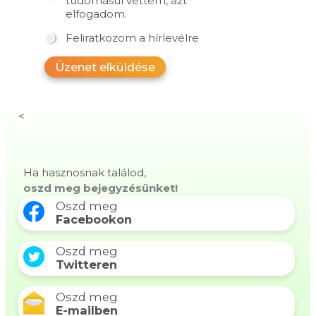
tudomásul vettem, azt
elfogadom.
Feliratkozom a hírlevélre
Üzenet elküldése
<
Ha hasznosnak találod,
oszd meg bejegyzésünket!
Oszd meg
Facebookon
Oszd meg
Twitteren
Oszd meg
E-mailben