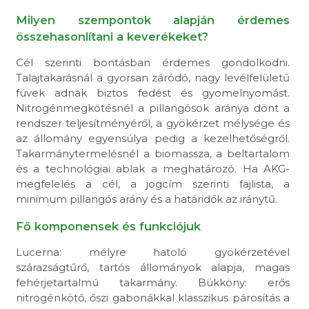
Milyen szempontok alapján érdemes
összehasonlítani a keverékeket?
Cél szerinti bontásban érdemes gondolkodni.
Talajtakarásnál a gyorsan záródó, nagy levélfelületű
füvek adnak biztos fedést és gyomelnyomást.
Nitrogénmegkötésnél a pillangósok aránya dönt a
rendszer teljesítményéről, a gyökérzet mélysége és
az állomány egyensúlya pedig a kezelhetőségről.
Takarmánytermelésnél a biomassza, a beltartalom
és a technológiai ablak a meghatározó. Ha AKG-
megfelelés a cél, a jogcím szerinti fajlista, a
minimum pillangós arány és a határidők az iránytű.
Fő komponensek és funkciójuk
Lucerna: mélyre hatoló gyökérzetével
szárazságtűrő, tartós állományok alapja, magas
fehérjetartalmú takarmány. Bükköny: erős
nitrogénkötő, őszi gabonákkal klasszikus párosítás a