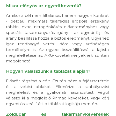
Mikor előnyös az egyedi keverék?
Amikor a cél nem általános, hanem nagyon konkrét
- például maximális talajfedés erózióra érzékeny
táblán, extra nitrogénkötés előveteményhez vagy
speciális takarmányozási igény - az egyedi faj- és
arány beállítása hozza a biztos eredményt. Ugyanez
igaz rendhagyó vetési időre vagy szélsőséges
termőhelyre is. Az egyedi összeállításnál a fajlista
megfeleltetése az AKG-követelményeknek szintén
megoldható.
Hogyan válasszunk a táblázat alapján?
Először rögzítsd a célt. Ezután nézd a fajösszetételt
és a vetési ablakot. Ellenőrizd a szabályozási
megfelelést és a gyakorlati hasznosítást. Végül
válaszd ki a megfelelő Primag keveréket, vagy kérj
egyedi összeállítást a táblázat logikája mentén.
Zöldugar és takarmánykeverékek