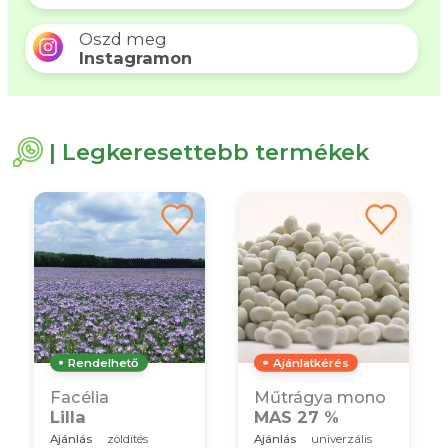
Oszd meg
Instagramon
| Legkeresettebb termékek
Rendelhető
Ajánlatkérés
Facélia
Műtrágya mono
Lilla
MAS 27 %
Ajánlás
zöldítés
Ajánlás
univerzális