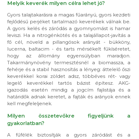
Melyik keverék milyen célra lehet jó?
Gyors talajtakarásra a magas fűarányú, gyors kezdeti
fejlődésű perjéket tartalmazó keverékek válnak be.
A gyors kelés és záródás a gyomnyomást is hamar
leviszi. Ha a nitrogénkötés és a talajállapot-javítás a
fő cél, növeld a pillangósok arányát - bükköny,
lucerna, baltacim - és tarts mérsékelt fűkíséretet,
hogy az állomány egyensúlyban maradjon.
Takarmánynövény termesztésnél a biomassza, a
fehérje és a stabil hasznosítás a lényeg: áttelelő őszi
keverékkel korai zöldet adsz, többéves rét- vagy
legelő keverékkel tartós bázist építesz. AKG-
igazodás esetén mindig a jogcím fajlistája és a
határidők adnak keretet, a fajták és arányok ennek
kell megfeleljenek.
Milyen összetevőkre figyeljünk a
gyakorlatban?
A fűfélék biztosítják a gyors záródást és a