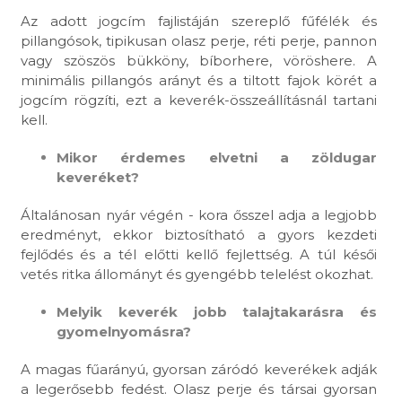
Az adott jogcím fajlistáján szereplő fűfélék és
pillangósok, tipikusan olasz perje, réti perje, pannon
vagy szöszös bükköny, bíborhere, vöröshere. A
minimális pillangós arányt és a tiltott fajok körét a
jogcím rögzíti, ezt a keverék-összeállításnál tartani
kell.
Mikor érdemes elvetni a zöldugar
keveréket?
Általánosan nyár végén - kora ősszel adja a legjobb
eredményt, ekkor biztosítható a gyors kezdeti
fejlődés és a tél előtti kellő fejlettség. A túl késői
vetés ritka állományt és gyengébb telelést okozhat.
Melyik keverék jobb talajtakarásra és
gyomelnyomásra?
A magas fűarányú, gyorsan záródó keverékek adják
a legerősebb fedést. Olasz perje és társai gyorsan