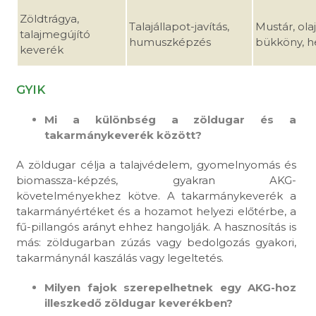
Zöldtrágya,
Talajállapot-javítás,
Mustár, olaj
talajmegújító
humuszképzés
bükköny, h
keverék
GYIK
Mi a különbség a zöldugar és a
takarmánykeverék között?
A zöldugar célja a talajvédelem, gyomelnyomás és
biomassza-képzés, gyakran AKG-
követelményekhez kötve. A takarmánykeverék a
takarmányértéket és a hozamot helyezi előtérbe, a
fű-pillangós arányt ehhez hangolják. A hasznosítás is
más: zöldugarban zúzás vagy bedolgozás gyakori,
takarmánynál kaszálás vagy legeltetés.
Milyen fajok szerepelhetnek egy AKG-hoz
illeszkedő zöldugar keverékben?