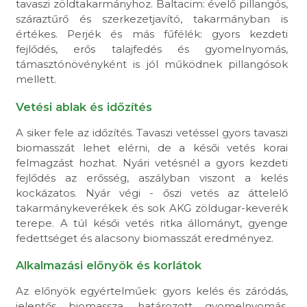
tavaszi zöldtakarmányhoz. Baltacim: évelő pillangós,
száraztűrő és szerkezetjavító, takarmányban is
értékes. Perjék és más fűfélék: gyors kezdeti
fejlődés, erős talajfedés és gyomelnyomás,
támasztónövényként is jól működnek pillangósok
mellett.
Vetési ablak és időzítés
A siker fele az időzítés. Tavaszi vetéssel gyors tavaszi
biomasszát lehet elérni, de a késői vetés korai
felmagzást hozhat. Nyári vetésnél a gyors kezdeti
fejlődés az erősség, aszályban viszont a kelés
kockázatos. Nyár végi - őszi vetés az áttelelő
takarmánykeverékek és sok AKG zöldugar-keverék
terepe. A túl késői vetés ritka állományt, gyenge
fedettséget és alacsony biomasszát eredményez.
Alkalmazási előnyök és korlátok
Az előnyök egyértelműek: gyors kelés és záródás,
jelentős biomassza, határozott gyomelnyomás,