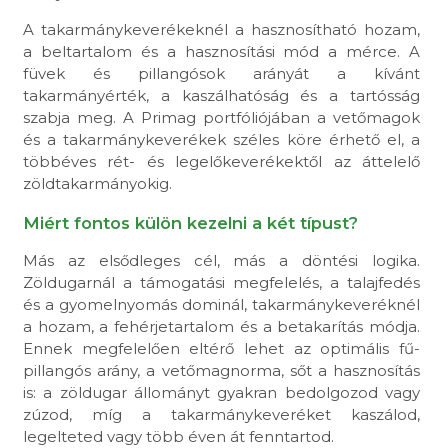
A takarmánykeverékeknél a hasznosítható hozam,
a beltartalom és a hasznosítási mód a mérce. A
füvek és pillangósok arányát a kívánt
takarmányérték, a kaszálhatóság és a tartósság
szabja meg. A Primag portfóliójában a vetőmagok
és a takarmánykeverékek széles köre érhető el, a
többéves rét- és legelőkeverékektől az áttelelő
zöldtakarmányokig.
Miért fontos külön kezelni a két típust?
Más az elsődleges cél, más a döntési logika.
Zöldugarnál a támogatási megfelelés, a talajfedés
és a gyomelnyomás dominál, takarmánykeveréknél
a hozam, a fehérjetartalom és a betakarítás módja.
Ennek megfelelően eltérő lehet az optimális fű-
pillangós arány, a vetőmagnorma, sőt a hasznosítás
is: a zöldugar állományt gyakran bedolgozod vagy
zúzod, míg a takarmánykeveréket kaszálod,
legelteted vagy több éven át fenntartod.