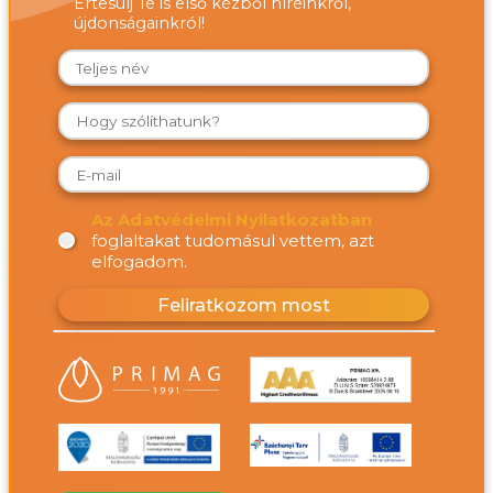
Értesülj Te is első kézből híreinkről,
újdonságainkról!
Az Adatvédelmi Nyilatkozatban
foglaltakat tudomásul vettem, azt
elfogadom.
Feliratkozom most