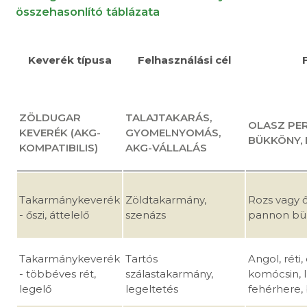
összehasonlító táblázata
Keverék típusa
Felhasználási cél
ZÖLDUGAR
TALAJTAKARÁS,
OLASZ PER
KEVERÉK (AKG-
GYOMELNYOMÁS,
BÜKKÖNY,
KOMPATIBILIS)
AKG-VÁLLALÁS
Takarmánykeverék
Zöldtakarmány,
Rozs vagy ő
- őszi, áttelelő
szenázs
pannon bük
Takarmánykeverék
Tartós
Angol, réti,
- többéves rét,
szálastakarmány,
komócsin, l
legelő
legeltetés
fehérhere,