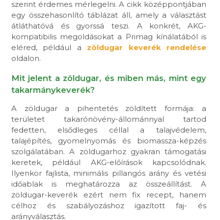
szerint érdemes mérlegelni. A cikk középpontjában
egy összehasonlító táblázat áll, amely a választást
átláthatóvá és gyorssá teszi. A konkrét, AKG-
kompatibilis megoldásokat a Primag kínálatából is
eléred, például a
zöldugar keverék rendelése
oldalon.
Mit jelent a zöldugar, és miben más, mint egy
takarmánykeverék?
A zöldugar a pihentetés zöldített formája: a
területet takarónövény-állománnyal tartod
fedetten, elsődleges céllal a talajvédelem,
talajépítés, gyomelnyomás és biomassza-képzés
szolgálatában. A zöldugarhoz gyakran támogatási
keretek, például AKG-előírások kapcsolódnak.
Ilyenkor fajlista, minimális pillangós arány és vetési
időablak is meghatározza az összeállítást. A
zöldugar-keverék ezért nem fix recept, hanem
célhoz és szabályozáshoz igazított faj- és
arányválasztás.