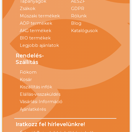
Tápanyagok
ÁÉSZF
Zsákok
GDPR
Műszaki termékek
Rólunk
AÖP termékek
Blog
AKG termékek
Katalógusok
BIO termékek
Legjobb ajánlatok
Rendelés-
Szállítás
Fiókom
Kosár
Kiszállítás infók
Elállás-visszaküldés
Vásárlási Információ
Ajánlatkérés
Iratkozz fel hírlevelünkre!