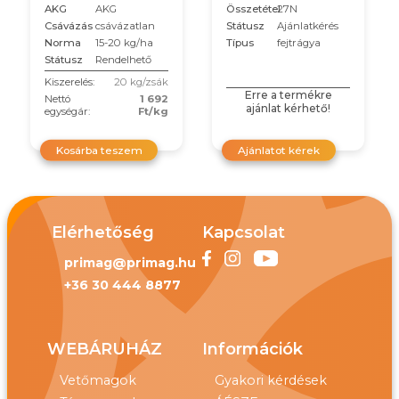
AKG
AKG
Összetétel
27N
Csávázás
csávázatlan
Státusz
Ajánlatkérés
Norma
15-20 kg/ha
Típus
fejtrágya
Státusz
Rendelhető
Kiszerelés:
20 kg/zsák
Erre a termékre
Nettó
1 692
ajánlat kérhető!
egységár:
Ft/kg
Kosárba teszem
Ajánlatot kérek
Elérhetőség
Kapcsolat
primag@primag.hu
+36 30 444 8877
WEBÁRUHÁZ
Információk
Vetőmagok
Gyakori kérdések