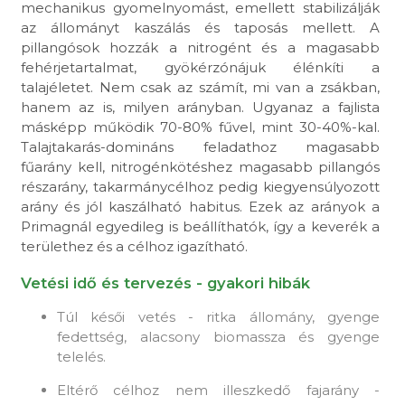
mechanikus gyomelnyomást, emellett stabilizálják
az állományt kaszálás és taposás mellett. A
pillangósok hozzák a nitrogént és a magasabb
fehérjetartalmat, gyökérzónájuk élénkíti a
talajéletet. Nem csak az számít, mi van a zsákban,
hanem az is, milyen arányban. Ugyanaz a fajlista
másképp működik 70-80% fűvel, mint 30-40%-kal.
Talajtakarás-domináns feladathoz magasabb
fűarány kell, nitrogénkötéshez magasabb pillangós
részarány, takarmánycélhoz pedig kiegyensúlyozott
arány és jól kaszálható habitus. Ezek az arányok a
Primagnál egyedileg is beállíthatók, így a keverék a
területhez és a célhoz igazítható.
Vetési idő és tervezés - gyakori hibák
Túl késői vetés - ritka állomány, gyenge
fedettség, alacsony biomassza és gyenge
telelés.
Eltérő célhoz nem illeszkedő fajarány -