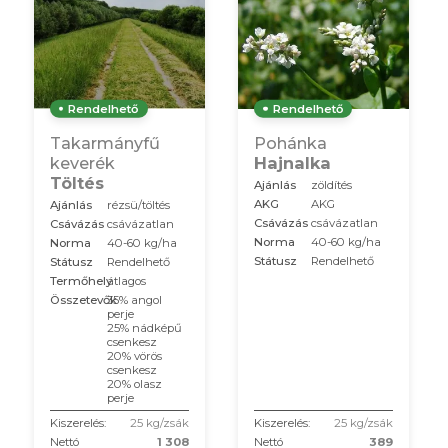
Rendelhető
Rendelhető
Takarmányfű
Pohánka
keverék
Hajnalka
Töltés
Ajánlás
zöldítés
AKG
AKG
Ajánlás
rézsü/töltés
Csávázás
csávázatlan
Csávázás
csávázatlan
Norma
40-60 kg/ha
Norma
40-60 kg/ha
Státusz
Rendelhető
Státusz
Rendelhető
Termőhely
átlagos
Összetevők
35% angol
perje
25% nádképű
csenkesz
20% vörös
csenkesz
20% olasz
perje
Kiszerelés:
25 kg/zsák
Kiszerelés:
25 kg/zsák
Nettó
1 308
Nettó
389