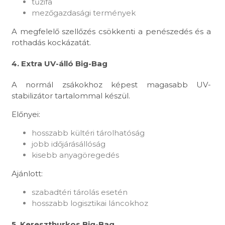
tűzifa
mezőgazdasági termények
A megfelelő szellőzés csökkenti a penészedés és a
rothadás kockázatát.
4. Extra UV-álló Big-Bag
A normál zsákokhoz képest magasabb UV-
stabilizátor tartalommal készül.
Előnyei:
hosszabb kültéri tárolhatóság
jobb időjárásállóság
kisebb anyagöregedés
Ajánlott:
szabadtéri tárolás esetén
hosszabb logisztikai láncokhoz
5. Kereszthurkos Big-Bag