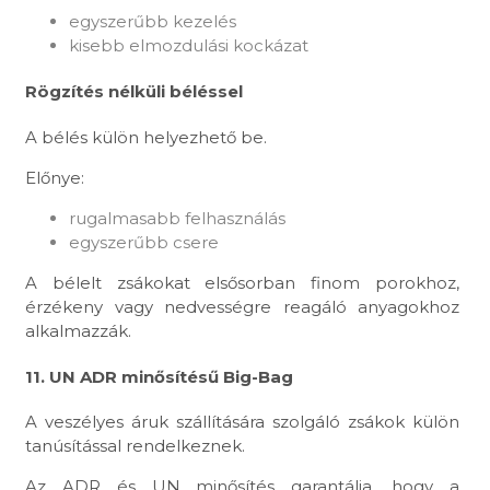
egyszerűbb kezelés
kisebb elmozdulási kockázat
Rögzítés nélküli béléssel
A bélés külön helyezhető be.
Előnye:
rugalmasabb felhasználás
egyszerűbb csere
A bélelt zsákokat elsősorban finom porokhoz,
érzékeny vagy nedvességre reagáló anyagokhoz
alkalmazzák.
11. UN ADR minősítésű Big-Bag
A veszélyes áruk szállítására szolgáló zsákok külön
tanúsítással rendelkeznek.
Az ADR és UN minősítés garantálja, hogy a