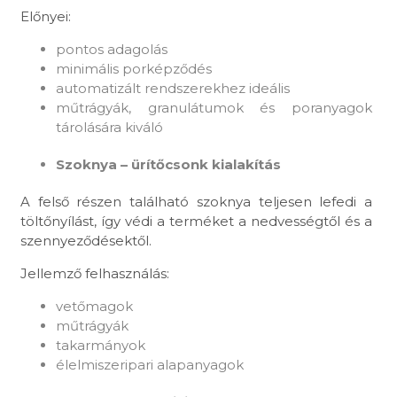
Előnyei:
pontos adagolás
minimális porképződés
automatizált rendszerekhez ideális
műtrágyák, granulátumok és poranyagok
tárolására kiváló
Szoknya – ürítőcsonk kialakítás
A felső részen található szoknya teljesen lefedi a
töltőnyílást, így védi a terméket a nedvességtől és a
szennyeződésektől.
Jellemző felhasználás:
vetőmagok
műtrágyák
takarmányok
élelmiszeripari alapanyagok