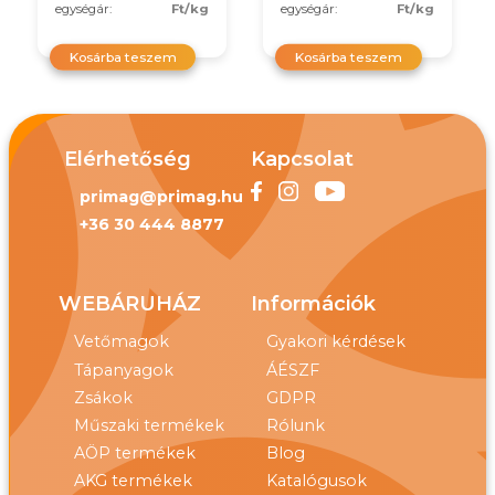
egységár:
Ft/kg
egységár:
Ft/kg
Kosárba teszem
Kosárba teszem
Elérhetőség
Kapcsolat
primag@primag.hu
+36 30 444 8877
WEBÁRUHÁZ
Információk
Vetőmagok
Gyakori kérdések
Tápanyagok
ÁÉSZF
Zsákok
GDPR
Műszaki termékek
Rólunk
AÖP termékek
Blog
AKG termékek
Katalógusok