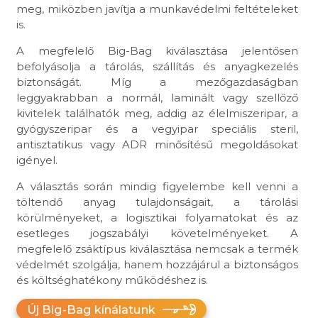
meg, miközben javítja a munkavédelmi feltételeket
is.
A megfelelő Big-Bag kiválasztása jelentősen
befolyásolja a tárolás, szállítás és anyagkezelés
biztonságát. Míg a mezőgazdaságban
leggyakrabban a normál, laminált vagy szellőző
kivitelek találhatók meg, addig az élelmiszeripar, a
gyógyszeripar és a vegyipar speciális steril,
antisztatikus vagy ADR minősítésű megoldásokat
igényel.
A választás során mindig figyelembe kell venni a
töltendő anyag tulajdonságait, a tárolási
körülményeket, a logisztikai folyamatokat és az
esetleges jogszabályi követelményeket. A
megfelelő zsáktípus kiválasztása nemcsak a termék
védelmét szolgálja, hanem hozzájárul a biztonságos
és költséghatékony működéshez is.
Új Big-Bag kínálatunk