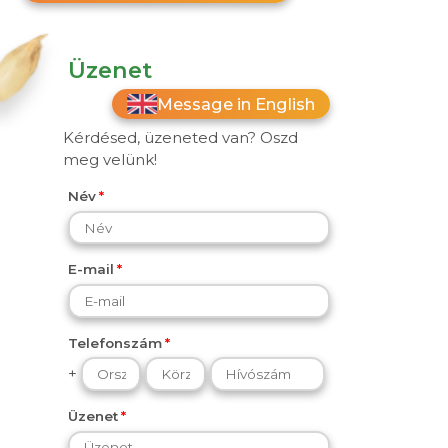
Üzenet
Message in English
Kérdésed, üzeneted van? Oszd
meg velünk!
Név
E-mail
Telefonszám
+
Üzenet