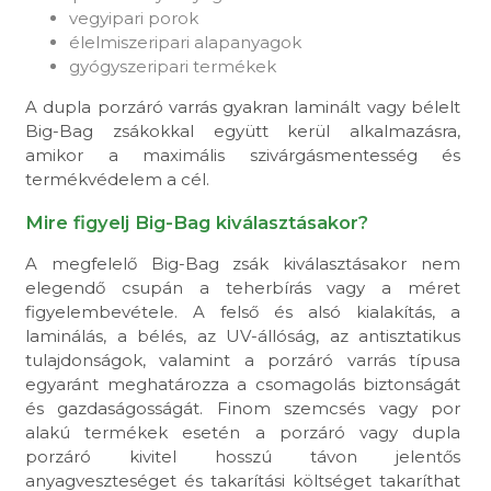
vegyipari porok
élelmiszeripari alapanyagok
gyógyszeripari termékek
A dupla porzáró varrás gyakran laminált vagy bélelt
Big-Bag zsákokkal együtt kerül alkalmazásra,
amikor a maximális szivárgásmentesség és
termékvédelem a cél.
Mire figyelj Big-Bag kiválasztásakor?
A megfelelő Big-Bag zsák kiválasztásakor nem
elegendő csupán a teherbírás vagy a méret
figyelembevétele. A felső és alsó kialakítás, a
laminálás, a bélés, az UV-állóság, az antisztatikus
tulajdonságok, valamint a porzáró varrás típusa
egyaránt meghatározza a csomagolás biztonságát
és gazdaságosságát. Finom szemcsés vagy por
alakú termékek esetén a porzáró vagy dupla
porzáró kivitel hosszú távon jelentős
anyagveszteséget és takarítási költséget takaríthat