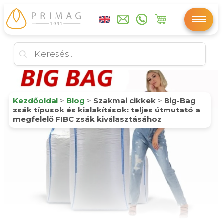
Kezdőoldal
>
Blog
>
Szakmai cikkek
>
Big-Bag
zsák típusok és kialakítások: teljes útmutató a
megfelelő FIBC zsák kiválasztásához