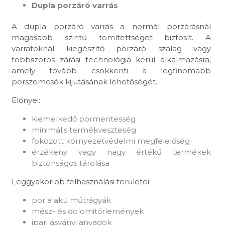
Dupla porzáró varrás
A dupla porzáró varrás a normál porzárásnál
magasabb szintű tömítettséget biztosít. A
varratoknál kiegészítő porzáró szalag vagy
többszörös zárási technológia kerül alkalmazásra,
amely tovább csökkenti a legfinomabb
porszemcsék kijutásának lehetőségét.
Előnyei:
kiemelkedő pormentesség
minimális termékveszteség
fokozott környezetvédelmi megfelelőség
érzékeny vagy nagy értékű termékek
biztonságos tárolása
Leggyakoribb felhasználási területei:
por alakú műtrágyák
mész- és dolomitőrlemények
ipari ásványi anyagok