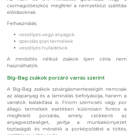
csomagolóeszköz megfelel a nemzetközi szállítási
előírásoknak.
Felhasználás:
veszélyes vegyi anyagok
speciális ipari termékek
veszélyes hulladékok
A minősítés nélküli zsákok ilyen célra nem
használhatók.
Big-Bag zsákok porzáró varrás szerint
A Big-Bag zsákok szivárgásmentességét nemcsak
az alapanyag és a laminálás befolyásolja, hanem a
varratok kialakítása is. Finom szemcsés vagy por
állagú termékek esetében különösen fontos a
megfelelő porzárás, amely csökkenti az
anyagveszteséget, javítja a munkakörnyezet
tisztaságát és mérsékli a porképződést a töltés,