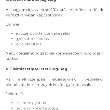
A hagyományos emelőfülektől eltérően a fülek
keresztirányban kapcsolódnak.
Előnyei:
egyszerűbb targoncakezelés
gyorsabb rakodás
jobb stabilitás
Nagy forgalmú logisztikai környezetben különösen
kedvelt.
6. Élelmiszeripari steril Big-Bag
Az élelmiszeripari előírásoknak megfelelő,
ellenőrzött körülmények között gyártott zsák.
Jellemzői:
tisztatéri gyártás
nyomon követhetőség