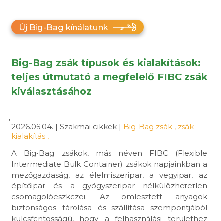
Új Big-Bag kínálatunk
Big-Bag zsák típusok és kialakítások:
teljes útmutató a megfelelő FIBC zsák
kiválasztásához
,
2026.06.04. | Szakmai cikkek |
Big-Bag zsák
,
zsák
kialakítás
,
A Big-Bag zsákok, más néven FIBC (Flexible
Intermediate Bulk Container) zsákok napjainkban a
mezőgazdaság, az élelmiszeripar, a vegyipar, az
építőipar és a gyógyszeripar nélkülözhetetlen
csomagolóeszközei. Az ömlesztett anyagok
biztonságos tárolása és szállítása szempontjából
kulcsfontosságú, hogy a felhasználási területhez