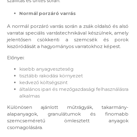
szállítás és ürítés során.
Normál porzáró varrás
A normál porzáró varrás során a zsák oldalsó és alsó
varratai speciális varrástechnikával készülnek, amely
jelentősen csökkenti a szemcsék és porok
kiszóródását a hagyományos varratokhoz képest.
Előnyei:
kisebb anyagveszteség
tisztább rakodási környezet
kedvező költségszint
általános ipari és mezőgazdasági felhasználásra
alkalmas
Különösen ajánlott műtrágyák, takarmány-
alapanyagok, granulátumok és finomabb
szemcseméretű ömlesztett anyagok
csomagolására.