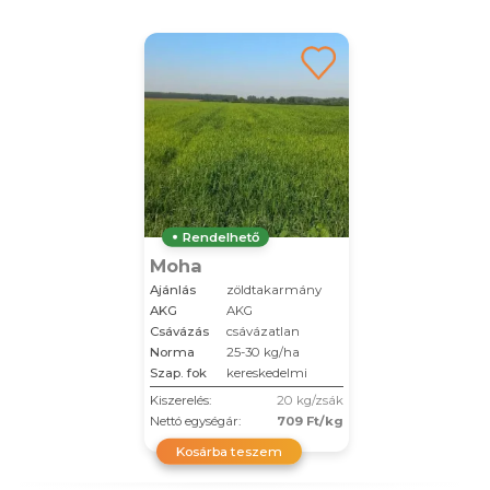
Rendelhető
Moha
Ajánlás
zöldtakarmány
AKG
AKG
Csávázás
csávázatlan
Norma
25-30 kg/ha
Szap. fok
kereskedelmi
Kiszerelés:
20 kg/zsák
Nettó egységár:
709 Ft/kg
Kosárba teszem