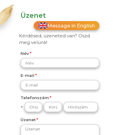
Üzenet
Message in English
Kérdésed, üzeneted van? Oszd
meg velünk!
Név
E-mail
Telefonszám
+
Üzenet