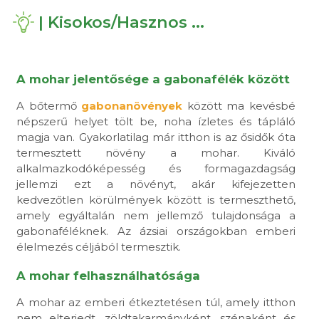
| Kisokos/Hasznos ...
A mohar jelentősége a gabonafélék között
A bőtermő
gabonanövények
között ma kevésbé
népszerű helyet tölt be, noha ízletes és tápláló
magja van. Gyakorlatilag már itthon is az ősidők óta
termesztett növény a mohar. Kiváló
alkalmazkodóképesség és formagazdagság
jellemzi ezt a növényt, akár kifejezetten
kedvezőtlen körülmények között is termeszthető,
amely egyáltalán nem jellemző tulajdonsága a
gabonaféléknek. Az ázsiai országokban emberi
élelmezés céljából termesztik.
A mohar felhasználhatósága
A mohar az emberi étkeztetésen túl, amely itthon
nem elterjedt, zöldtakarmányként, szénaként és