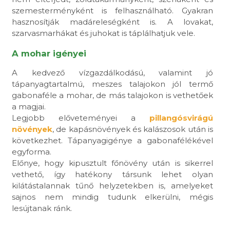
szemesterményként is felhasználható. Gyakran
hasznosítják madáreleségként is. A lovakat,
szarvasmarhákat és juhokat is táplálhatjuk vele.
A mohar igényei
A kedvező vízgazdálkodású, valamint jó
tápanyagtartalmú, meszes talajokon jól termő
gabonaféle a mohar, de más talajokon is vethetőek
a magjai.
Legjobb előveteményei a
pillangósvirágú
növények
, de kapásnövények és kalászosok után is
következhet. Tápanyagigénye a gabonafélékével
egyforma.
Előnye, hogy kipusztult főnövény után is sikerrel
vethető, így hatékony társunk lehet olyan
kilátástalannak tűnő helyzetekben is, amelyeket
sajnos nem mindig tudunk elkerülni, mégis
lesújtanak ránk.