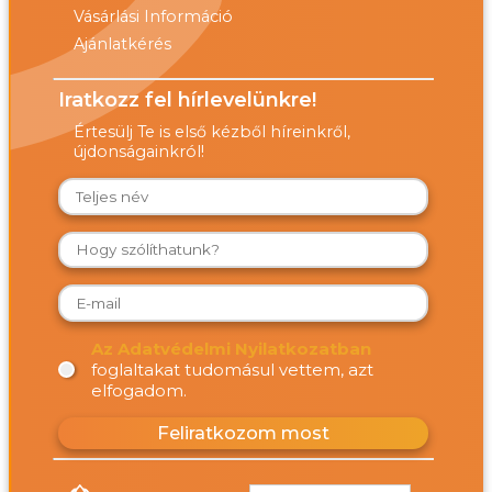
Vásárlási Információ
Ajánlatkérés
Iratkozz fel hírlevelünkre!
Értesülj Te is első kézből híreinkről,
újdonságainkról!
Az Adatvédelmi Nyilatkozatban
foglaltakat tudomásul vettem, azt
elfogadom.
Feliratkozom most