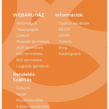
WEBÁRUHÁZ
Információk
Vetőmagok
Gyakori kérdések
Tápanyagok
ÁÉSZF
Zsákok
GDPR
Műszaki termékek
Rólunk
AÖP termékek
Blog
AKG termékek
Katalógusok
BIO termékek
Legjobb ajánlatok
Rendelés-
Szállítás
Fiókom
Kosár
Kiszállítás infók
Elállás-visszaküldés