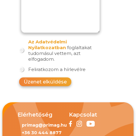
Az Adatvédelmi
Nyilatkozatban
foglaltakat
tudomásul vettem, azt
elfogadom.
Feliratkozom a hírlevélre
Üzenet elküldése
Elérhetőség
Kapcsolat
primag@primag.hu
+36 30 444 8877