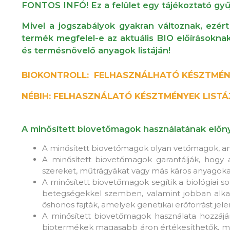
FONTOS INFÓ! Ez a felület egy tájékoztató gyűj
Mivel a jogszabályok gyakran változnak, ezért
termék megfelel-e az aktuális BIO előírásokna
és termésnövelő anyagok listáján!
BIOKONTROLL: FELHASZNÁLHATÓ KÉSZTMÉN
NÉBIH: FELHASZNÁLATÓ KÉSZTMÉNYEK LISTÁ
A minősített biovetőmagok használatának előn
A minősített biovetőmagok olyan vetőmagok, am
A minősített biovetőmagok garantálják, hogy
szereket, műtrágyákat vagy más káros anyagoka
A minősített biovetőmagok segítik a biológiai 
betegségekkel szemben, valamint jobban alka
őshonos fajták, amelyek genetikai erőforrást jel
A minősített biovetőmagok használata hozzájá
biotermékek magasabb áron értékesíthetők, mi