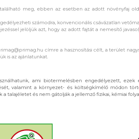
található meg, ebben az esetben az adott növényfaj olda
ngedélyezheti számodra, konvencionális csávázatlan vetőma
jezéssel jelöljük azt, hogy az adott fajtát a nemesítő javas
ag@primag.hu címre a hasznosítási célt, a terület nagys
ük is az ajánlatunkat.
nálhatunk, ami biotermelésben engedélyezett, ezek el
lését, valamint a környezet- és költségkímélő módon tö
 talajéletet és nem gátolják a jellemző fizikai, kémiai fol