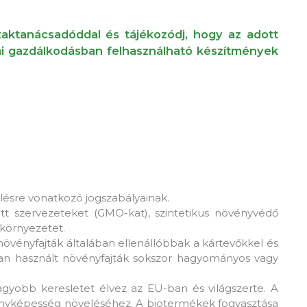
szaktanácsadóddal és tájékozódj, hogy az adott
iai gazdálkodásban felhasználható készítmények
ésre vonatkozó jogszabályainak.
t szervezeteket (GMO-kat), szintetikus növényvédő
környezetet.
övényfajták általában ellenállóbbak a kártevőkkel és
n használt növényfajták sokszor hagyományos vagy
gyobb keresletet élvez az EU-ban és világszerte. A
enyképesség növeléséhez. A biotermékek fogyasztása