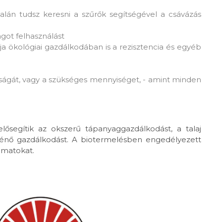
lán tudsz keresni a szűrők segítségével a csávázás
got felhasználást
olja ökológiai gazdálkodában is a rezisztencia és egyéb
ágát, vagy a szükséges mennyiséget, - amint minden
ősegítik az okszerű tápanyaggazdálkodást, a talaj
rténő gazdálkodást. A biotermelésben engedélyezett
yamatokat.