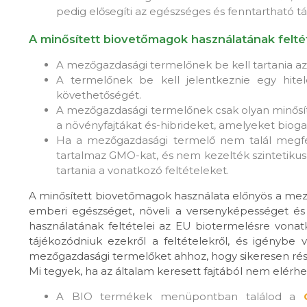
pedig elősegíti az egészséges és fenntartható tá
A minősített biovetőmagok használatának feltét
A mezőgazdasági termelőnek be kell tartania az
A termelőnek be kell jelentkeznie egy hite
követhetőségét.
A mezőgazdasági termelőnek csak olyan minősít
a növényfajtákat és-hibrideket, amelyeket biog
Ha a mezőgazdasági termelő nem talál megfel
tartalmaz GMO-kat, és nem kezelték szintetikus
tartania a vonatkozó feltételeket.
A minősített biovetőmagok használata előnyös a mez
emberi egészséget, növeli a versenyképességet és 
használatának feltételei az EU biotermelésre von
tájékozódniuk ezekről a feltételekről, és igénybe
mezőgazdasági termelőket ahhoz, hogy sikeresen rés
Mi tegyek, ha az általam keresett fajtából nem elér
A BIO termékek menüpontban találod a