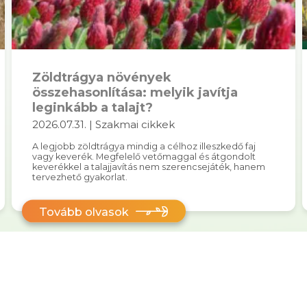
Zöldtrágya növények
összehasonlítása: melyik javítja
leginkább a talajt?
2026.07.31. | Szakmai cikkek
A legjobb zöldtrágya mindig a célhoz illeszkedő faj
vagy keverék. Megfelelő vetőmaggal és átgondolt
keverékkel a talajjavítás nem szerencsejáték, hanem
tervezhető gyakorlat.
Tovább olvasok