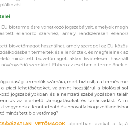
plálkozást.
elei
 EU biotermelésre vonatkozó jogszabályait, amelyek meghat
lesített ellenőrző szervhez, amely rendszeresen ellen
ett biovetőmagot használhat, amely szerepel az EU közös
azdálkodásban termeltek és ellenőriztek, és megfelelnek a
elő minősített biovetőmagot, akkor kivételesen haszná
 növényvédő szerekkel. Ebben az esetben a termelőnek enged
őgazdasági termelők számára, mert biztosítja a termés me
a piaci lehetőségeket, valamint hozzájárul a biológiai 
atkozó jogszabályokban és a nemzeti szabályozásban ta
 venniük az elérhető támogatásokat és tanácsadást. A m
zt vegyenek a fenntartható és innovatív biogazdálkodásba
hető minősített bio vetőmag?
CSÁVÁZATLAN VETŐMAGOK
alpontban azokat a fajták