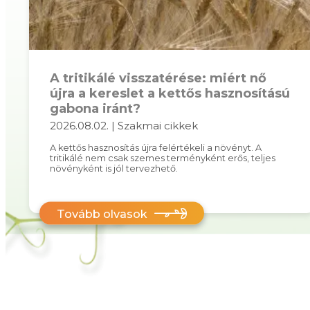
A tritikálé visszatérése: miért nő
újra a kereslet a kettős hasznosítású
gabona iránt?
2026.08.02. | Szakmai cikkek
A kettős hasznosítás újra felértékeli a növényt. A
tritikálé nem csak szemes terményként erős, teljes
növényként is jól tervezhető.
Tovább olvasok