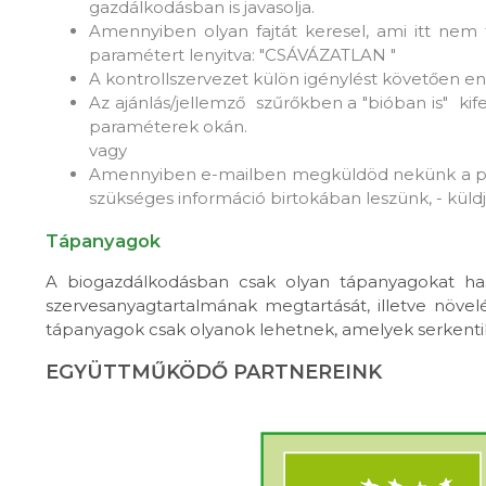
gazdálkodásban is javasolja.
Amennyiben olyan fajtát keresel, ami itt nem 
paramétert lenyitva: "CSÁVÁZATLAN "
A kontrollszervezet külön igénylést követően e
Az ajánlás/jellemző szűrőkben a "bióban is" kife
paraméterek okán.
vagy
Amennyiben e-mailben megküldöd nekünk a prim
szükséges információ birtokában leszünk, - küldj
Tápanyagok
A biogazdálkodásban csak olyan tápanyagokat hasz
szervesanyagtartalmának megtartását, illetve növe
tápanyagok csak olyanok lehetnek, amelyek serkentik a
EGYÜTTMŰKÖDŐ PARTNEREINK