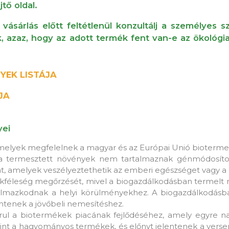
tő oldal.
 vásárlás előtt feltétlenül konzultálj a személyes 
k, azaz, hogy az adott termék fent van-e az ökológ
YEK LISTÁJA
JA
yei
elyek megfelelnek a magyar és az Európai Unió biotermel
 a termesztett növények nem tartalmaznak génmódosítot
t, amelyek veszélyeztethetik az emberi egészséget vagy a 
sokféleség megőrzését, mivel a biogazdálkodásban termelt n
lmazkodnak a helyi körülményekhez. A biogazdálkodásba
entenek a jövőbeli nemesítéshez.
rul a biotermékek piacának fejlődéséhez, amely egyre na
nt a hagyományos termékek, és előnyt jelentenek a vers