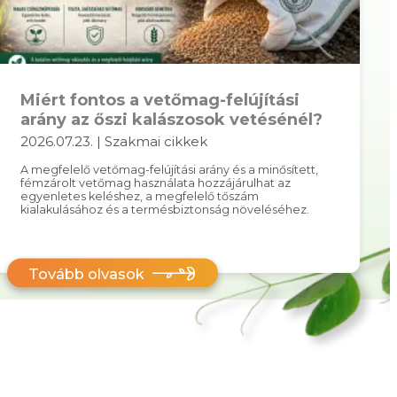
Miért fontos a vetőmag-felújítási
arány az őszi kalászosok vetésénél?
2026.07.23. | Szakmai cikkek
A megfelelő vetőmag-felújítási arány és a minősített,
fémzárolt vetőmag használata hozzájárulhat az
egyenletes keléshez, a megfelelő tőszám
kialakulásához és a termésbiztonság növeléséhez.
Tovább olvasok