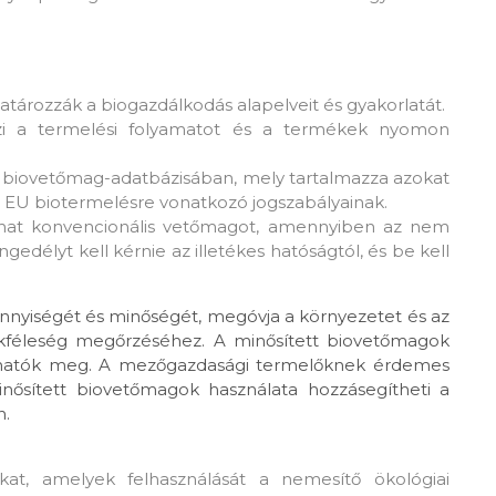
ározzák a biogazdálkodás alapelveit és gyakorlatát.
őrzi a termelési folyamatot és a termékek nyomon
 biovetőmag-adatbázisában, mely tartalmazza azokat
z EU biotermelésre vonatkozó jogszabályainak.
lhat konvencionális vetőmagot, amennyiben az nem
élyt kell kérnie az illetékes hatóságtól, és be kell
nnyiségét és minőségét, megóvja a környezetet és az
sokféleség megőrzéséhez. A minősített biovetőmagok
lálhatók meg. A mezőgazdasági termelőknek érdemes
inősített biovetőmagok használata hozzásegítheti a
n.
at, amelyek felhasználását a nemesítő ökológiai