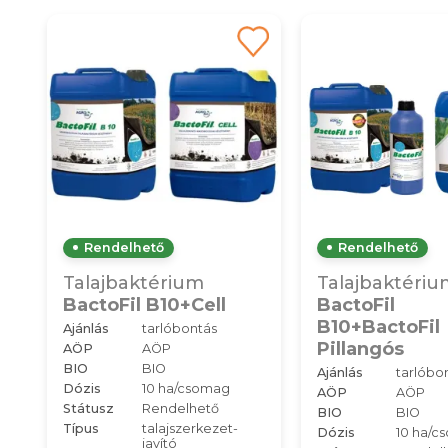
Rendelhető
Rendelhető
Talajbaktérium
Talajbaktériu
BactoFil B10+Cell
BactoFil
B10+BactoFil
Ajánlás
tarlóbontás
Pillangós
AÖP
AÖP
BIO
BIO
Ajánlás
tarlóbo
Dózis
10 ha/csomag
AÖP
AÖP
Státusz
Rendelhető
BIO
BIO
Típus
talajszerkezet-
Dózis
10 ha/c
javító