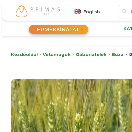
English
KA
TERMÉKKÍNÁLAT
Kezdőoldal
>
Vetőmagok
>
Gabonafélék
>
Búza
>
I