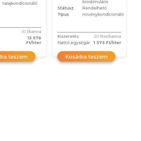
biostimuláns
talajkondícionáló
Státusz
Rendelhető
Típus
növénykondícionáló
10 l/kanna
Kiszerelés:
20 liter/kanna
13 576
Ft/liter
Nettó egységár:
1 373 Ft/liter
rba teszem
Kosárba teszem