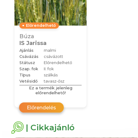
Előrendelhető
Búza
IS Jarissa
Ajánlás
malmi
Csávázás
csávázott
Státusz
Előrendelhető
Szap. fok
II. fok
Típus
szálkás
Vetésidő
tavasz-ősz
Ez a termék jelenleg
előrendelhető!
Előrendelés
| Cikkajánló