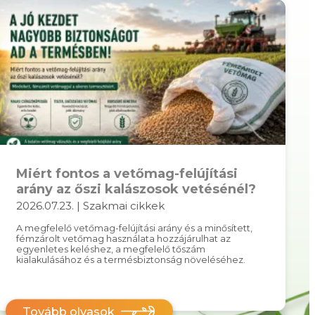
Miért fontos a vetőmag-felújítási
arány az őszi kalászosok vetésénél?
2026.07.23. | Szakmai cikkek
A megfelelő vetőmag-felújítási arány és a minősített,
fémzárolt vetőmag használata hozzájárulhat az
egyenletes keléshez, a megfelelő tőszám
kialakulásához és a termésbiztonság növeléséhez.
Tovább olvasok