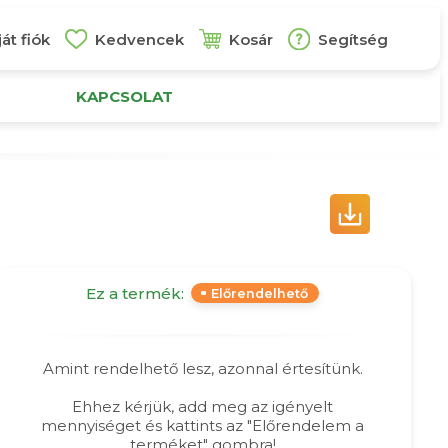
át fiók
Kedvencek
Kosár
Segítség
KAPCSOLAT
Ez a termék:
Előrendelhető
Amint rendelhető lesz, azonnal értesítünk.
Ehhez kérjük, add meg az igényelt
mennyiséget és kattints az "Előrendelem a
terméket" gombra!