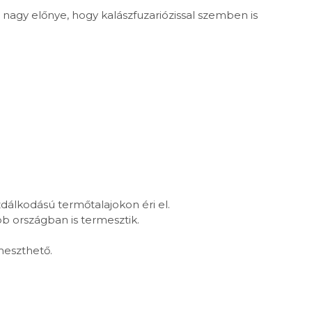
nagy előnye, hogy kalászfuzariózissal szemben is
álkodású termőtalajokon éri el.
b országban is termesztik.
rmeszthető.