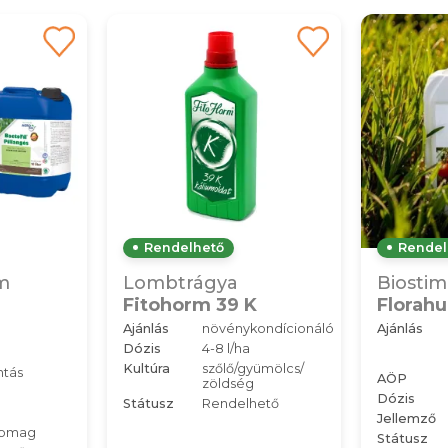
Rendelhető
Rendel
m
Lombtrágya
Biostim
Fitohorm 39 K
Florah
Ajánlás
növénykondícionáló
Ajánlás
Dózis
4-8 l/ha
Kultúra
szőlő/gyümölcs/
ntás
AÖP
zöldség
Dózis
Státusz
Rendelhető
Jellemző
somag
Státusz