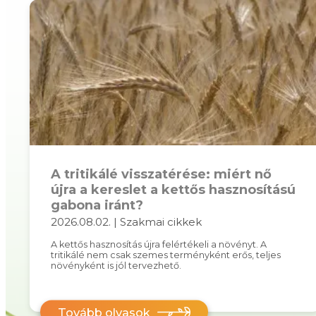
A tritikálé visszatérése: miért nő
újra a kereslet a kettős hasznosítású
gabona iránt?
2026.08.02. | Szakmai cikkek
A kettős hasznosítás újra felértékeli a növényt. A
tritikálé nem csak szemes terményként erős, teljes
növényként is jól tervezhető.
Tovább olvasok