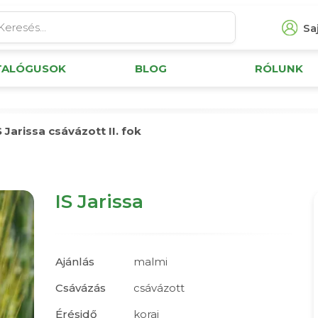
Saj
TALÓGUSOK
BLOG
RÓLUNK
S Jarissa csávázott II. fok
IS Jarissa
Ajánlás
malmi
Csávázás
csávázott
Érésidő
korai