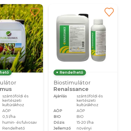
hető
Rendelhető
ulátor
Biostimulátor
umus
Renaissance
szántóföldi és
Ajánlás
szántóföldi és
kertészeti
kertészeti
kultúrákhoz
kultúrákhoz
AÖP
AÖP
AÖP
0,5 l/ha
BIO
BIO
humin- és fulvosav
Dózis
15-20 l/ha
Rendelhető
Jellemző
növényi