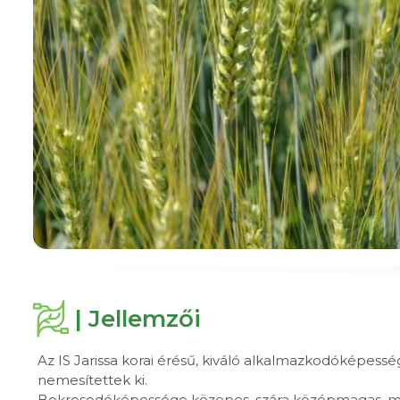
| Jellemzői
Az IS Jarissa korai érésű, kiváló alkalmazkodóképesség
nemesítettek ki.
Bokrosodóképessége közepes, szára középmagas, me