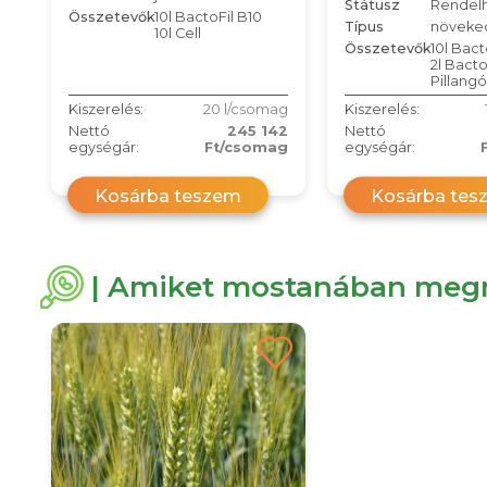
Státusz
Rendel
Összetevők
10l BactoFil B10
Típus
növeke
10l Cell
Összetevők
10l Bact
2l Bacto
Pillangó
Kiszerelés:
20 l/csomag
Kiszerelés:
Nettó
245 142
Nettó
egységár:
Ft/csomag
egységár:
Kosárba teszem
Kosárba tes
| Amiket mostanában megn