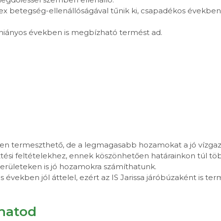
x betegség-ellenállóságával tűnik ki, csapadékos években 
hiányos években is megbízható termést ad.
en termeszthető, de a legmagasabb hozamokat a jó vízgazd
tési feltételekhez, ennek köszönhetően határainkon túl töb
 területeken is jó hozamokra számíthatunk.
os években jól áttelel, ezért az IS Jarissa járóbúzaként is te
lhatod