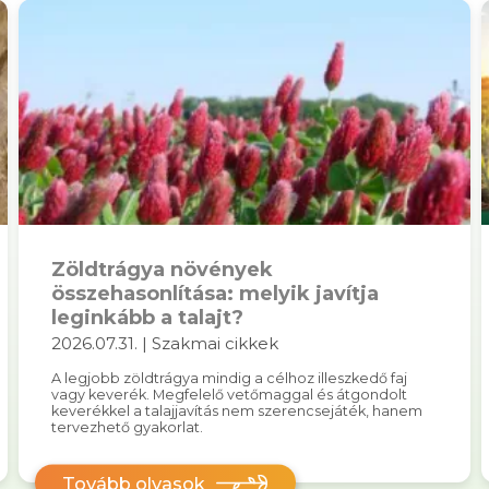
Zöldtrágya növények
összehasonlítása: melyik javítja
leginkább a talajt?
2026.07.31. | Szakmai cikkek
A legjobb zöldtrágya mindig a célhoz illeszkedő faj
vagy keverék. Megfelelő vetőmaggal és átgondolt
keverékkel a talajjavítás nem szerencsejáték, hanem
tervezhető gyakorlat.
Tovább olvasok