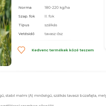
Norma
180-220 kg/ha
Szap. fok
II. fok
Típus
szálkás
Vetésidő
tavasz-ősz
Kedvenc termékek közé teszem
ű, stabil malmi (A) minőségű, szálkás tavaszi búzafajta, me
gdőléssel szemben ellenálló.