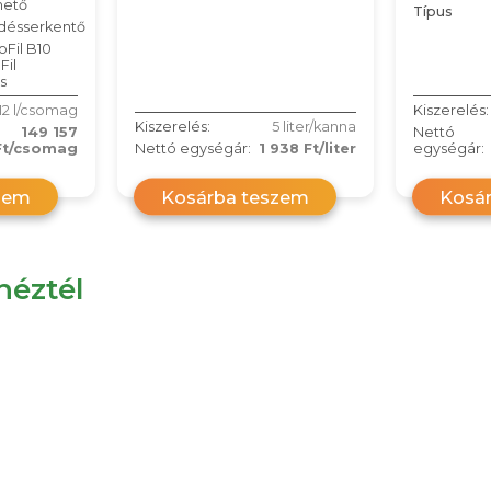
hető
Típus
désserkentő
oFil B10
Fil
s
12 l/csomag
Kiszerelés:
Kiszerelés:
5 liter/kanna
149 157
Nettó
Ft/csomag
Nettó egységár:
1 938 Ft/liter
egységár:
zem
Kosárba teszem
Kosá
éztél