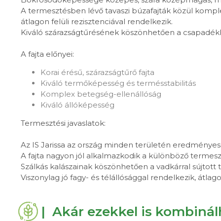
A termesztésben lévő tavaszi búzafajták közül komple
átlagon felüli rezisztenciával rendelkezik.
Kiváló szárazságtűrésének köszönhetően a csapadék
A fajta előnyei:
Korai érésű, szárazságtűrő fajta
Kiváló termőképesség és termésstabilitás
Komplex betegség-ellenállóság
Kiváló állóképesség
Termesztési javaslatok:
Az IS Jarissa az ország minden területén eredményes
A fajta nagyon jól alkalmazkodik a különböző termesz
Szálkás kalászainak köszönhetően a vadkárral sújtott
Viszonylag jó fagy- és télállósággal rendelkezik, átlag
| Akár ezekkel is kombiná