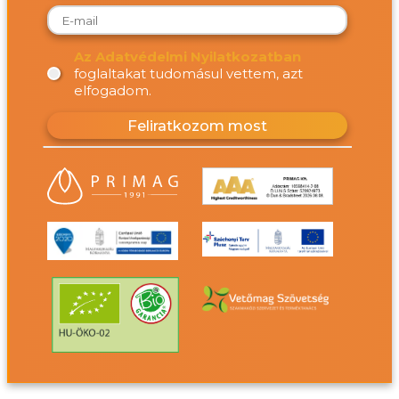
Az Adatvédelmi Nyilatkozatban
foglaltakat tudomásul vettem, azt
elfogadom.
Feliratkozom most