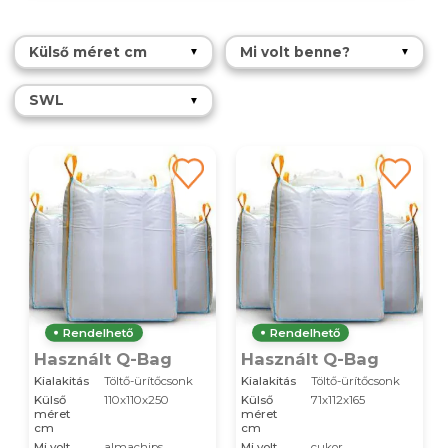
Külső méret cm
Mi volt benne?
▼
▼
SWL
▼
Rendelhető
Rendelhető
Használt Q-Bag
Használt Q-Bag
Kialakitás
Töltő-ürítőcsonk
Kialakitás
Töltő-ürítőcsonk
Külső
110x110x250
Külső
71x112x165
méret
méret
cm
cm
Mi volt
almachips
Mi volt
cukor