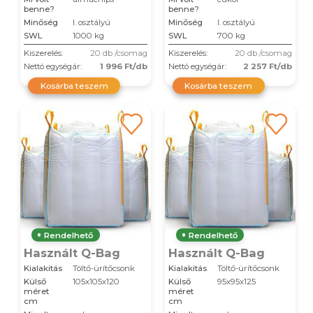
benne?
benne?
Minőség
I. osztályú
Minőség
I. osztályú
SWL
1000 kg
SWL
700 kg
Kiszerelés:
20 db /csomag
Kiszerelés:
20 db /csomag
Nettó egységár:
1 996 Ft/db
Nettó egységár:
2 257 Ft/db
Kosárba teszem
Kosárba teszem
Rendelhető
Rendelhető
Használt Q-Bag
Használt Q-Bag
Kialakitás
Töltő-ürítőcsonk
Kialakitás
Töltő-ürítőcsonk
Külső
105x105x120
Külső
95x95x125
méret
méret
cm
cm