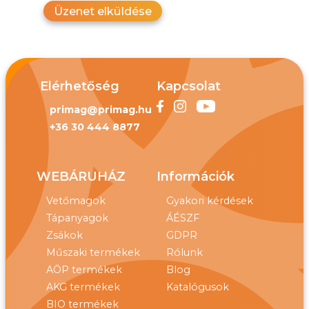
Üzenet elküldése
Elérhetőség
Kapcsolat
primag@primag.hu
+36 30 444 8877
WEBÁRUHÁZ
Információk
Vetőmagok
Gyakori kérdések
Tápanyagok
ÁÉSZF
Zsákok
GDPR
Műszaki termékek
Rólunk
AÖP termékek
Blog
AKG termékek
Katalógusok
BIO termékek