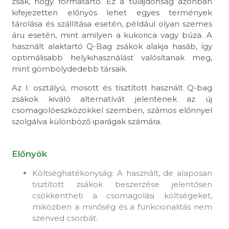
zsák, hogy formatartó. Ez a tulajdonság azonban
kifejezetten előnyös lehet egyes termények
tárolása és szállítása esetén, például olyan szemes
áru esetén, mint amilyen a kukorica vagy búza. A
használt alaktartó Q-Bag zsákok alakja hasáb, így
optimálisabb helykihasználást valósítanak meg,
mint gömbölydedebb társaik.
Az I. osztályú, mosott és tisztított használt Q-bag
zsákok kiváló alternatívát jelentenek az új
csomagolóeszközökkel szemben, számos előnnyel
szolgálva különböző iparágak számára.
Előnyök
Költséghatékonyság: A használt, de alaposan
tisztított zsákok beszerzése jelentősen
csökkentheti a csomagolási költségeket,
miközben a minőség és a funkcionalitás nem
szenved csorbát.