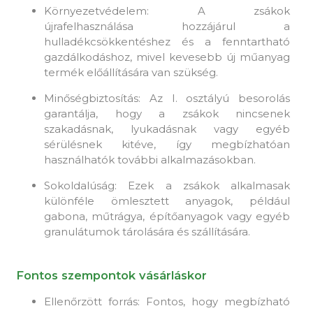
Környezetvédelem: A zsákok
újrafelhasználása hozzájárul a
hulladékcsökkentéshez és a fenntartható
gazdálkodáshoz, mivel kevesebb új műanyag
termék előállítására van szükség.
Minőségbiztosítás: Az I. osztályú besorolás
garantálja, hogy a zsákok nincsenek
szakadásnak, lyukadásnak vagy egyéb
sérülésnek kitéve, így megbízhatóan
használhatók további alkalmazásokban.
Sokoldalúság: Ezek a zsákok alkalmasak
különféle ömlesztett anyagok, például
gabona, műtrágya, építőanyagok vagy egyéb
granulátumok tárolására és szállítására.
Fontos szempontok vásárláskor
Ellenőrzött forrás: Fontos, hogy megbízható