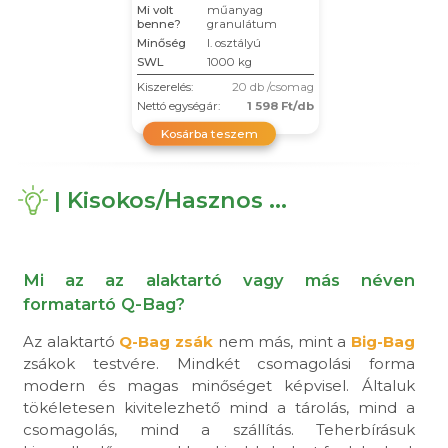
Mi volt
műanyag
benne?
granulátum
Minőség
I. osztályú
SWL
1000 kg
Kiszerelés:
20 db /csomag
Nettó egységár:
1 598 Ft/db
Kosárba teszem
| Kisokos/Hasznos ...
Mi az az alaktartó vagy más néven
formatartó Q-Bag?
Az alaktartó
Q-Bag zsák
nem más, mint a
Big-Bag
zsákok testvére. Mindkét csomagolási forma
modern és magas minőséget képvisel. Általuk
tökéletesen kivitelezhető mind a tárolás, mind a
csomagolás, mind a szállítás. Teherbírásuk