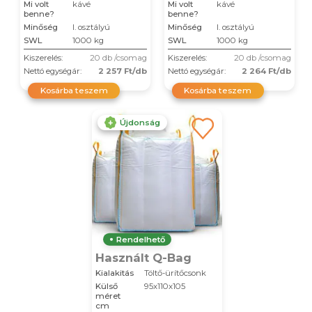
Mi volt
kávé
Mi volt
kávé
benne?
benne?
Minőség
I. osztályú
Minőség
I. osztályú
SWL
1000 kg
SWL
1000 kg
Kiszerelés:
20 db /csomag
Kiszerelés:
20 db /csomag
Nettó egységár:
2 257 Ft/db
Nettó egységár:
2 264 Ft/db
Kosárba teszem
Kosárba teszem
Újdonság
Rendelhető
Használt Q-Bag
Kialakitás
Töltő-ürítőcsonk
Külső
95x110x105
méret
cm