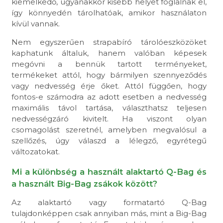
kiemelkedő, ugyanakkor kisebb helyet foglalnak el,
így könnyedén tárolhatóak, amikor használaton
kívül vannak.
Nem egyszerűen strapabíró tárolóeszközöket
kaphatunk általuk, hanem valóban képesek
megóvni a bennük tartott terményeket,
termékeket attól, hogy bármilyen szennyeződés
vagy nedvesség érje őket. Attól függően, hogy
fontos-e számodra az adott esetben a nedvesség
maximális távol tartása, választhatsz teljesen
nedvességzáró kivitelt. Ha viszont olyan
csomagolást szeretnél, amelyben megvalósul a
szellőzés, úgy válaszd a lélegző, egyrétegű
változatokat.
Mi a különbség a használt alaktartó Q-Bag és
a használt Big-Bag zsákok között?
Az alaktartó vagy formatartó Q-Bag
tulajdonképpen csak annyiban más, mint a Big-Bag