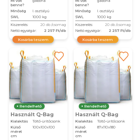
Mi volt
gabona
Mi volt
gabona
benne?
benne?
Minőség
I. osztályú
Minőség
I. osztályú
SWL
1000 kg
SWL
1000 kg
Kiszerelés:
20 db /csomag
Kiszerelés:
20 db /csomag
Nettó egységár:
2 257 Ft/db
Nettó egységár:
2 257 Ft/db
Kosárba teszem
Kosárba teszem
Rendelhető
Rendelhető
Használt Q-Bag
Használt Q-Bag
Kialakitás
Töltő-ürítőcsonk
Kialakitás
Töltő-ürítőcsonk
Külső
100x100x100
Külső
87x110x180
méret
méret
cm
cm