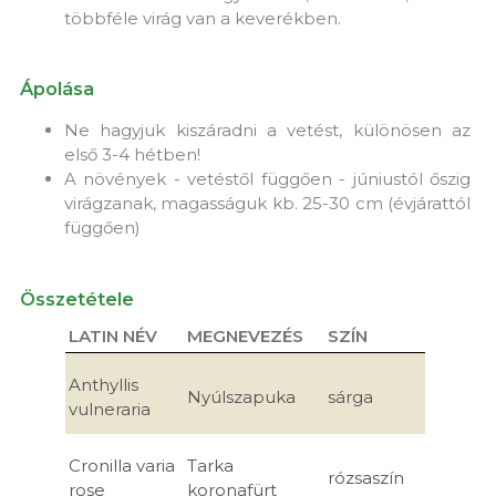
többféle virág van a keverékben.
Ápolása
Ne hagyjuk kiszáradni a vetést, különösen az
első 3-4 hétben!
A növények - vetéstől függően - júniustól őszig
virágzanak, magasságuk kb. 25-30 cm (évjárattól
függően)
Összetétele
LATIN NÉV
MEGNEVEZÉS
SZÍN
Anthyllis
Nyúlszapuka
sárga
vulneraria
Cronilla varia
Tarka
rózsaszín
rose
koronafürt