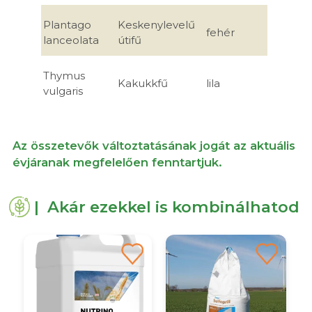
Plantago
Keskenylevelű
fehér
lanceolata
útifű
Thymus
Kakukkfű
lila
vulgaris
Az összetevők változtatásának jogát az aktuális
évjáranak megfelelően fenntartjuk.
| Akár ezekkel is kombinálhatod