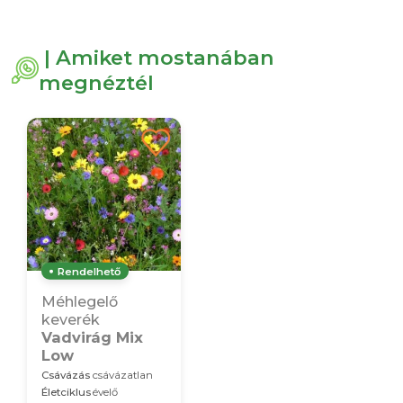
| Amiket mostanában
megnéztél
Rendelhető
Méhlegelő
keverék
Vadvirág Mix
Low
Csávázás
csávázatlan
Életciklus
évelő