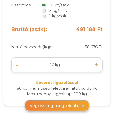
Kiszerelés:
10 kg/zsák
5 kg/zsák
1 kg/zsák
Bruttó (zsák):
491 188 Ft
Nettó egységár (kg):
38 676 Ft
-
+
kg
Keverési igazolással
60 kg mennyiség felett ajánlatot küldünk!
Max. mennyiség/raklap: 500 kg
Végösszeg megtekintése