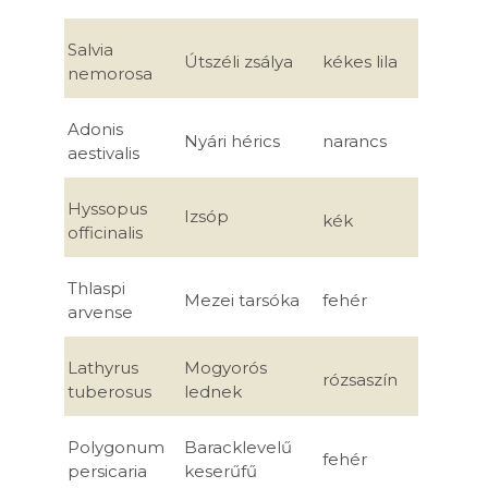
Salvia
Útszéli zsálya
kékes lila
nemorosa
Adonis
Nyári hérics
narancs
aestivalis
Hyssopus
Izsóp
kék
officinalis
Thlaspi
Mezei tarsóka
fehér
arvense
Lathyrus
Mogyorós
rózsaszín
tuberosus
lednek
Polygonum
Baracklevelű
fehér
persicaria
keserűfű