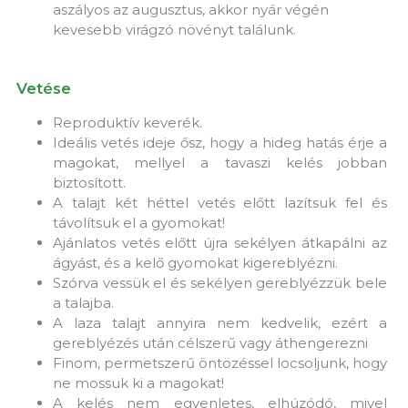
aszályos az augusztus, akkor nyár végén
kevesebb virágzó növényt találunk.
Vetése
Reproduktív keverék.
Ideális vetés ideje ősz, hogy a hideg hatás érje a
magokat, mellyel a tavaszi kelés jobban
biztosított.
A talajt két héttel vetés előtt lazítsuk fel és
távolítsuk el a gyomokat!
Ajánlatos vetés előtt újra sekélyen átkapálni az
ágyást, és a kelő gyomokat kigereblyézni.
Szórva vessük el és sekélyen gereblyézzük bele
a talajba.
A laza talajt annyira nem kedvelik, ezért a
gereblyézés után célszerű vagy áthengerezni
Finom, permetszerű öntözéssel locsoljunk, hogy
ne mossuk ki a magokat!
A kelés nem egyenletes, elhúzódó, mivel