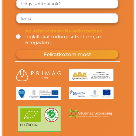
Az Adatvédelmi Nyilatkozatban
foglaltakat tudomásul vettem, azt
elfogadom.
Feliratkozom most