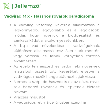
| Jellemzői
Vadvirág Mix - Hasznos rovarok paradicsoma
A vadvirág vetőmag keverék alkalmazása a
legkönnyebb, leggyorsabb és a legolcsóbb
módja, hogy növeljük a biodiverzitást és
szinkavalkádot a lakókörnyezetünkben.
A buja, vad növekedése a vadvirágoknak,
különösen alkalmassá teszi őket utak mentén
vagy városok és falvak környékén történő
alkalmazásra.
Az évelő termesztett és vadon élő növények
magjaiból összeállított keveréket elvetve a
vadvirágos mezők hangulatát hozhatjuk vissza.
Nemcsak szép, de hasznos is ez az oázis, mivel
sok beporzó rovarnak és lepkének biztosít
nektárt.
Virágzás: májustól
A vadvirágos rét május-júliusban szép, ha