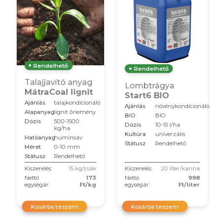
Rendelhető
Rendelhető
Talajjavító anyag
Lombtrágya
MátraCoal lignit
Start6 BIO
Ajánlás
talajkondícionáló
Ajánlás
növénykondícionáló
Alapanyag
lignit őrlemény
BIO
BIO
Dózis
500-1500
Dózis
10-15 l/ha
kg/ha
Kultúra
univerzális
Hatóanyag
huminsav
Státusz
Rendelhető
Méret
0-10 mm
Státusz
Rendelhető
Kiszerelés:
15 kg/zsák
Kiszerelés:
20 liter/kanna
Nettó
173
Nettó
998
egységár:
Ft/kg
egységár:
Ft/liter
Kosárba teszem
Kosárba teszem