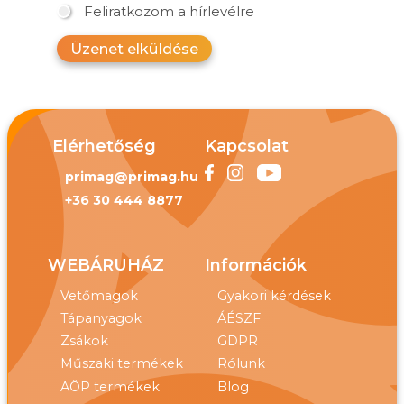
Feliratkozom a hírlevélre
Üzenet elküldése
Elérhetőség
Kapcsolat
primag@primag.hu
+36 30 444 8877
WEBÁRUHÁZ
Információk
Vetőmagok
Gyakori kérdések
Tápanyagok
ÁÉSZF
Zsákok
GDPR
Műszaki termékek
Rólunk
AÖP termékek
Blog