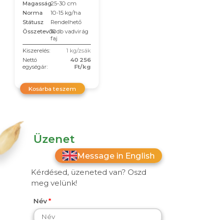
Magasság
25-30 cm
Norma
10-15 kg/ha
Státusz
Rendelhető
Összetevők
10db vadvirág
faj
Kiszerelés:
1 kg/zsák
Nettó
40 256
egységár:
Ft/kg
Kosárba teszem
Üzenet
Message in English
Kérdésed, üzeneted van? Oszd
meg velünk!
Név