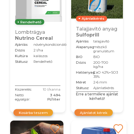
Ajánlatkérés
Rendelhető
Talajjavító anyag
Lombtrágya
Sulfoprill
Nutrino Cereal
Ajánlás
talajjavító
Ajánlás
növénykondícionáló
Alapanyag
mészkő
Dózis
2 l/ha
granulátum
Kultúra
kalászos
BIO
BIO
Státusz
Rendelhető
Dózis
200-700
kg/ha
Hatóanyag
CaO 42%+SO3
35%
Méret
2-6 mm
Státusz
Ajánlatkérés
Kiszerelés:
10 l/kanna
Erre a termékre ajánlat
Nettó
3 494
kérhető!
egységár:
Ft/liter
Kosárba teszem
Ajánlatot kérek