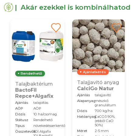
| Akár ezekkel is kombinálhatod
Ajánlatkérés
Rendelhető
Talajjavító anyag
Talajbaktérium
CalciGo Natur
BactoFil
Repce+Algafix
Ajánlás
talajjavító
Alapanyag
mészkő
Ajánlás
talajoltás
granulátum
AÖP
AÖP
Dózis
700 kg/ha
Dózis
10 ha/csomag
Hatóanyag
CaCO3 90%
Státusz
Rendelhető
(ebből CaO
50%)
Típus
növekedésserkentő
Méret
2-5 mm
Összetevők
30l Algafix
10l BactoFil