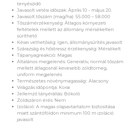
tenyészidő
Javasolt vetési időszak: Április 10 - május 20.
Javasolt tőszám (mag/ha): 55.000 – 58.000
Tőszámérzékenység: Átlagos környezeti
feltételek mellett az állomány mérsékelten
sűríthető
Kései vethetőség: Igen, állománysűrítés javasolt
Szárazság és hőstressz érzékenység: Mérsékelt
Tápanyagreakció: Magas
Általános megjelenés: Generatív, normál tőszám
mellett átlagosnál kevesebb zöldtömeg,
uniform megjelenés
Természetes növénymagasság:: Alacsony
Virágzás időpontja: Korai
Jellemző tányérállás: Bókoló
Zöldszáron érés: Nem
Izoláció: A magas olajsavtartalom biztosítása
miatt szántóföldön minimum 100 m izoláció
javasolt