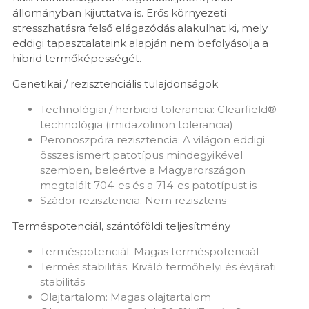
állományban kijuttatva is. Erős környezeti
stresszhatásra felső elágazódás alakulhat ki, mely
eddigi tapasztalataink alapján nem befolyásolja a
hibrid termőképességét.
Genetikai / rezisztenciális tulajdonságok
Technológiai / herbicid tolerancia: Clearfield®
technológia (imidazolinon tolerancia)
Peronoszpóra rezisztencia: A világon eddigi
összes ismert patotípus mindegyikével
szemben, beleértve a Magyarországon
megtalált 704-es és a 714-es patotípust is
Szádor rezisztencia: Nem rezisztens
Terméspotenciál, szántóföldi teljesítmény
Terméspotenciál: Magas terméspotenciál
Termés stabilitás: Kiváló termőhelyi és évjárati
stabilitás
Olajtartalom: Magas olajtartalom