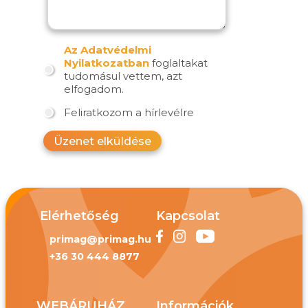
Az Adatvédelmi
Nyilatkozatban
foglaltakat
tudomásul vettem, azt
elfogadom.
Feliratkozom a hírlevélre
Üzenet elküldése
Elérhetőség
Kapcsolat
primag@primag.hu
+36 30 444 8877
WEBÁRUHÁZ
Információk