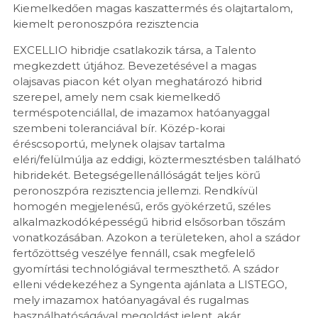
Kiemelkedően magas kaszattermés és olajtartalom,
kiemelt peronoszpóra rezisztencia
EXCELLIO hibridje csatlakozik társa, a Talento
megkezdett útjához. Bevezetésével a magas
olajsavas piacon két olyan meghatározó hibrid
szerepel, amely nem csak kiemelkedő
terméspotenciállal, de imazamox hatóanyaggal
szembeni toleranciával bír. Közép-korai
éréscsoportú, melynek olajsav tartalma
eléri/felülmúlja az eddigi, köztermesztésben található
hibridekét. Betegségellenállóságát teljes körű
peronoszpóra rezisztencia jellemzi. Rendkívül
homogén megjelenésű, erős gyökérzetű, széles
alkalmazkodóképességű hibrid elsősorban tőszám
vonatkozásában. Azokon a területeken, ahol a szádor
fertőzöttség veszélye fennáll, csak megfelelő
gyomírtási technológiával termeszthető. A szádor
elleni védekezéhez a Syngenta ajánlata a LISTEGO,
mely imazamox hatóanyagával és rugalmas
használhatóságával megoldást jelent, akár