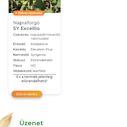
Előrendelhető
Napraforgó
SY Excellio
Csávázás
csávázott+rovarölő
+stimulátor
Érésidő
középkorai
Kezelés
Elevation Plus
Nemesítő
Syngenta
Státusz
Előrendelhető
Típus
HO
Védekezés
Clearfield
Ez a termék jelenleg
előrendelhető!
Előrendelés
Üzenet