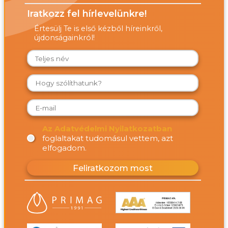
Iratkozz fel hírlevelünkre!
Értesülj Te is első kézből híreinkről,
újdonságainkról!
Az Adatvédelmi Nyilatkozatban
foglaltakat tudomásul vettem, azt
elfogadom.
Feliratkozom most