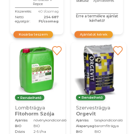
Státusz
Ajánlatkérés
Repce
Kiszerelés:
40 l/csomag
Erre a termékre ajánlat
Nettó
254 687
kérhető!
egységár:
Ft/csomag
Kosárba teszem
Ajánlatot kérek
Rendelhető
Rendelhető
Szervestrágya
Lombtrágya
Orgevit
Fitohorm Szója
Ajánlás
talajkondícionáló
Ajánlás
növénykondícionáló
Alapanyag
baromfitrágya
BIO
BIO
BIO
BIO
Dózis
2-5 l/ha