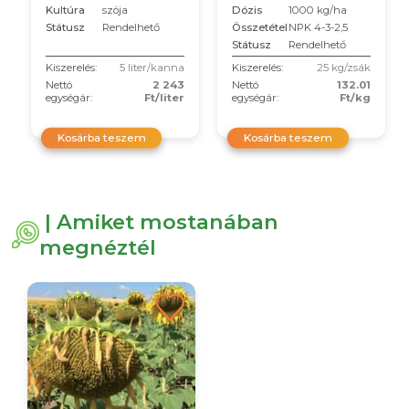
Dózis
1000 kg/ha
Kultúra
szója
Összetétel
NPK 4-3-2,5
Státusz
Rendelhető
Státusz
Rendelhető
Kiszerelés:
5 liter/kanna
Kiszerelés:
25 kg/zsák
Nettó
2 243
Nettó
132.01
egységár:
Ft/liter
egységár:
Ft/kg
Kosárba teszem
Kosárba teszem
| Amiket mostanában
megnéztél