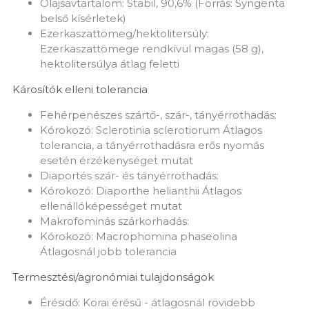
Olajsavtartalom: Stabil, 90,6% (Forrás: Syngenta
belső kísérletek)
Ezerkaszattömeg/hektolitersúly:
Ezerkaszattömege rendkívül magas (58 g),
hektolitersúlya átlag feletti
Károsítók elleni tolerancia
Fehérpenészes szártő-, szár-, tányérrothadás:
Kórokozó: Sclerotinia sclerotiorum Átlagos
tolerancia, a tányérrothadásra erős nyomás
esetén érzékenységet mutat
Diaportés szár- és tányérrothadás:
Kórokozó: Diaporthe helianthii Átlagos
ellenállóképességet mutat
Makrofominás szárkorhadás:
Kórokozó: Macrophomina phaseolina
Átlagosnál jobb tolerancia
Termesztési/agronómiai tulajdonságok
Érésidő: Korai érésű - átlagosnál rövidebb