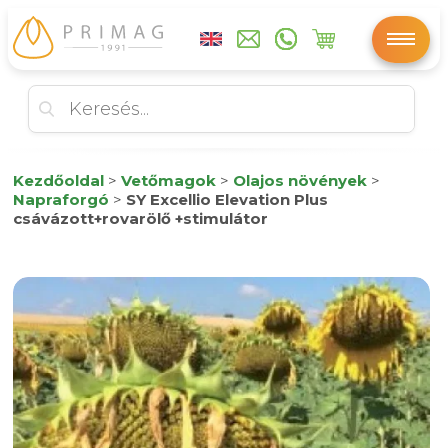
Kezdőoldal
>
Vetőmagok
>
Olajos növények
>
Napraforgó
>
SY Excellio Elevation Plus
csávázott+rovarölő +stimulátor