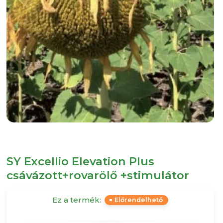
SY Excellio Elevation Plus
csávázott+rovarölő +stimulátor
Ez a termék:
Előrendelhető