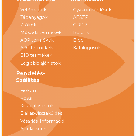
Vetőmagok
Gyakori kérdések
Tápanyagok
ÁÉSZF
Zsákok
GDPR
Műszaki termékek
Rólunk
AÖP termékek
Blog
AKG termékek
Katalógusok
BIO termékek
Legjobb ajánlatok
Rendelés-
Szállítás
Fiókom
Kosár
Kiszállítás infók
Elállás-visszaküldés
Vásárlási Információ
Ajánlatkérés