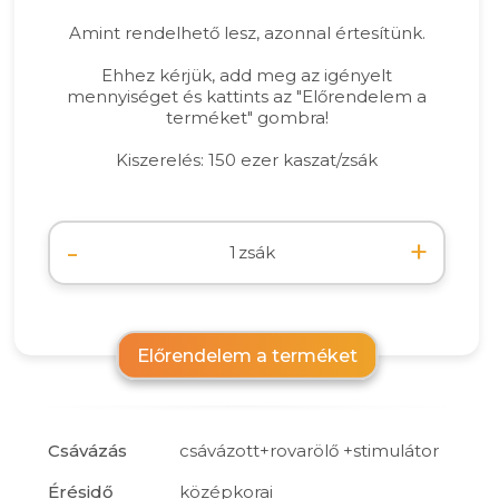
Amint rendelhető lesz, azonnal értesítünk.
Ehhez kérjük, add meg az igényelt
mennyiséget és kattints az "Előrendelem a
terméket" gombra!
Kiszerelés: 150 ezer kaszat/zsák
-
+
zsák
Előrendelem a terméket
Csávázás
csávázott+rovarölő +stimulátor
Érésidő
középkorai