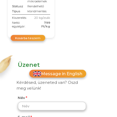
mikroelemek
Státusz
Rendelhető
Típus
kloridmentes
Kiszerelés:
20 kg/zsák
Nettó
799
egységár:
Ft/kg
Kosárba teszem
Üzenet
Message in English
Kérdésed, üzeneted van? Oszd
meg velünk!
Név
E-mail