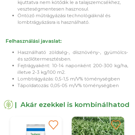
kijuttatva nem kötődik le a talajszemcsékhez,
veszteségmentesen hasznosul.
Öntöző műtrágyázási technológiáknál és
lombtrágyázásra is használható.
Felhasználási javaslat:
Használható zöldség-, dísznövény-, gyümölcs-
és szőlőtermesztésben.
Fejtrágyaként: 10-14 naponként 200-300 kg/ha,
illetve 2-3 kg/100 m2.
Lombtrágyázás: 0,5-1,5 m/V% töménységben
Tápoldatozás: 0,05-05 m/V% töménységben
| Akár ezekkel is kombinálhatod