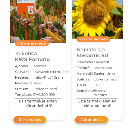
Előrendelhető
Előrendelhető
Napraforgó
Kukorica
Stelantis SU
KWS Forturio
Csávázás
csávázott
Ajánlás
szemes
Érésidő
középkorai
Csávázás
csávázott+stimulátor
Nemesítő
Saaten Union
Kezelés
Initio+Plus4Grain
Státusz
Előrendelhető
Nemesítő
Kws
Típus
HO
Státusz
Előrendelhető
Védekezés
Express-
Tenyészidő
FAO300-399
toleráns
Ez a termék jelenleg
Ez a termék jelenleg
előrendelhető!
előrendelhető!
Előrendelés
Előrendelés