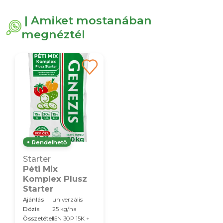
| Amiket mostanában
megnéztél
Rendelhető
Starter
Péti Mix
Komplex Plusz
Starter
Ajánlás
univerzális
Dózis
25 kg/ha
Összetétel
15N 30P 15K +