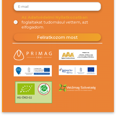
Az Adatvédelmi Nyilatkozatban
foglaltakat tudomásul vettem, azt
elfogadom.
Feliratkozom most