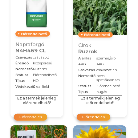
Előrendelhető
Előrendelhető
Napraforgó
Cirok
N4H469 CL
Ruzrok
Csávázás
csávázott
Ajánlás
szemes/siló
Érésidő
középérésű
AKG
AKG
Nemesítő
Nufarm
Csávázás
csávázatlan
Státusz
Előrendelhető
Nemesítő
nem
specifikálható
Típus
HO
Státusz
Előrendelhető
Védekezés
Clearfield
Típus
bugás
Ez a termék jelenleg
Ez a termék jelenleg
előrendelhető!
előrendelhető!
Előrendelés
Előrendelés