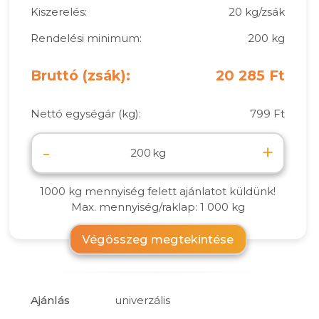
Kiszerelés:
20 kg/zsák
Rendelési minimum:
200 kg
Bruttó (zsák):
20 285 Ft
Nettó egységár (kg):
799 Ft
-
+
kg
1000 kg mennyiség felett ajánlatot küldünk!
Max. mennyiség/raklap: 1 000 kg
Végösszeg megtekintése
Ajánlás
univerzális