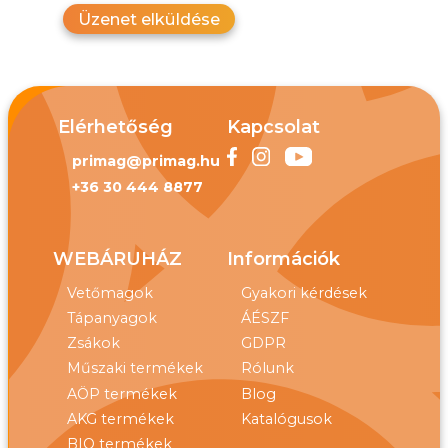
Üzenet elküldése
Elérhetőség
Kapcsolat
primag@primag.hu
+36 30 444 8877
WEBÁRUHÁZ
Információk
Vetőmagok
Gyakori kérdések
Tápanyagok
ÁÉSZF
Zsákok
GDPR
Műszaki termékek
Rólunk
AÖP termékek
Blog
AKG termékek
Katalógusok
BIO termékek